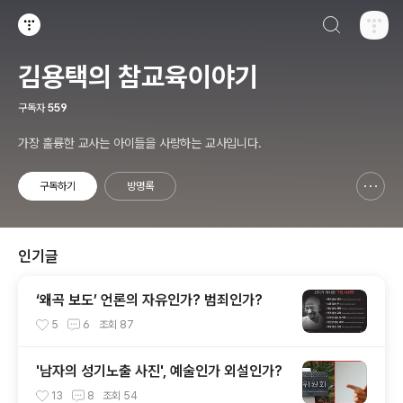
검색하기
티스토리
김용택의 참교육이야기
구독자
559
가장 훌륭한 교사는 아이들을 사랑하는 교사입니다.
구독하기
방명록
신고하기 레이어
열기
인기글
‘왜곡 보도’ 언론의 자유인가? 범죄인가?
5
6
조회
87
'남자의 성기노출 사진', 예술인가 외설인가?
13
8
조회
54