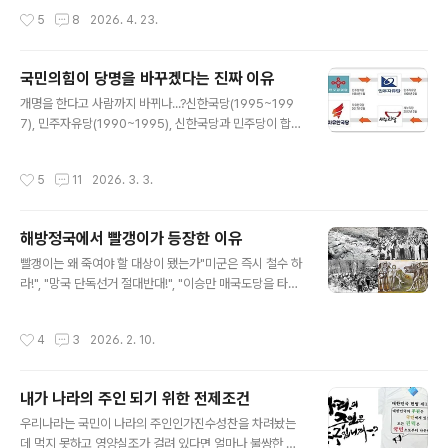
대표하는 자주적인 사회주의국가이다”북한도 민주주의라
있다. 사진이 말해주듯이 국민의힘의 뿌리는 우파, 보수주
작성시간
5
8
2026. 4. 23.
면 펄쩍 뛰는 사람이 있겠지만, 북한의 헌법에는 분명히 민
의, 반공주의를 표방한 이승만의 자유당에서 출발한다. 5·1
주주의 인민공화국이라고 규정하고 있다. 민주주의라고 다
6 군사쿠데타로 탄생한 박정희가 만든 ..
같은 민주주의가 아니다. 정치적으로는 대한민국은 민주공
국민의힘이 당명을 바꾸겠다는 진짜 이유
화국이요, 북한이 인민공화국이라고 선언하고 있지만 경제
글 내용
체제는 대한민국은 자본주의국가요, 북한은 사회주의국가
개명을 한다고 사람까지 바뀌나...?신한국당(1995~199
다. 헌법이 명시하고 있는 북한의 정체는 인민민주주의(프
7), 민주자유당(1990~1995), 신한국당과 민주당이 합당
롤레타리아, prolétariat)요, 대한민국의 정체는 부르주아
하여 한나라당 (1997~2012), 2012년 총선을 앞두고 당
민주주의(bourgeois, 대의민주주의)이다.■ 프롤레타리
의 이미지를 쇄신하기 위해 새누리당 (2012~2017), 박근
작성시간
5
11
2026. 3. 3.
아 부르주아는 다르다자본주의 시각으로 조선민주주의 ..
혜 전 대통령 탄핵 이후 당의 이름에서 '새누리'를 지우고
자유한국당(2017~2020), 21대 총선을 앞두고 자유한국
당과 새로운 보수당과 미래를 향한 전진4.0이 합당하여 미
해방정국에서 빨갱이가 등장한 이유
래통합당(2020.2~2020.9), 21대 총선 참패 이후 김종
글 내용
인 비상대책위원회 체제에서 현재의 이름으로 변경하여 국
빨갱이는 왜 죽여야 할 대상이 됐는가"미군은 즉시 철수 하
민의힘(2020.9~현재) 2026년 초, 5년 5개월 만에 다시
라!", "망국 단독선거 절대반대!", "이승만 매국도당을 타도
당명 변경을 추진하며 전 국민 공모 중....■ 국민의힘은 어
하자!", "조국통일 만세!", "투옥 중인 애국인사 석방하라!"...
떤 때 당명을 바꿨나당명은 이승만의 자유당..
1947년 3월 1일, ’삼일절기념 제주도 대회‘가 열려 2만 5
작성시간
4
3
2026. 2. 10.
천~3만여 명의 주민들이 모여 나온 구호들이다. 제주 4·3
항쟁은 1947년 3월 1일 경찰의 발포사건을 기점으로 19
48년 4월 3일 발생한 봉기로부터 1954년 9월 21일까지
내가 나라의 주인 되기 위한 전제조건
제주도에서 발생한 무력 충돌과 진압 과정에서 민간인들이
글 내용
희생당한 사건이다. 제주 4·3사건 진상규명 및 희생자 명
우리나라는 국민이 나라의 주인인가진수성찬을 차려놨는
예회복위원회가 공식 발표한 사망자만 14,363명… 그러
데 먹지 못하고 영양실조가 걸려 있다면 얼마나 불쌍한 사