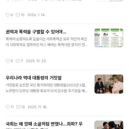
나 학자들은 제주 도민의 8분의 1이 죽거나 행방불명된 희
람인가? 우리 민초들의 삶이 그렇다. 자신에게 주어진 권리
생자는 3만 명에서 8만 명으로 추정하고 있다.제주..
행사만 제대로 한다면 얼마든지 좋은 세상에서 가족과 함
작성시간
6
10
2026. 1. 14.
께 행복하게 살 수도 있을 텐데, 그 권리행사를 못해 온갖
수모를 당하며 비참한 삶을 살고 있는 사람들이 있다.“눈뜨
지 마! 깨어나면 안 돼!, 가만히 있어!”인류의 역사는 수탈의
권력과 폭력을 구별할 수 있어야...
역사다. 힘의 논리가 지배하는 잔인한 역사다. 불의한 지배
글 내용
세력들은 온갖 수단과 방법을 가리지 않고 민초들이 깨어
폭력에 순종하도록 길들이는 사회폭력은 모두 악인가.독인
나지 못하게 해 왔다. 이데올로기를 통해 마취시키고, 교육
의 사회학자요 철학자인 막스 베버는 폭력이란 정치의 연
을 통해 우민화하고, 종교를 통해 운명론을 가르치고, 언론
장이라고 주장했다. 전쟁론>으로 유명한 클라우제비츠는
을 통해 진실을 보지 못하게 하고, 드라마며 영화며 안방극
가장 대규모의 폭력인 전쟁을 정치의 연속이라고도 했다.
작성시간
5
7
2025. 12. 23.
장을 통해 성을 충동질하고 온갖 ..
이런 관점에서 볼 때 정치권력은 사람이 사람을 지배하는
것으로 이해될 뿐이며, 폭력은 이러한 지배를 가능하게 하
는 수단을 의미한다. 즉 정치권력은 합목적성의 맥락에서
우리나라 역대 대통령의 거짓말
이해될 뿐이며, 그런 한에서 권력이 폭력과 다른 것은 폭력
글 내용
적 행위의 실체는 수단-목적의 범주에 의해 지배받기 때문
거짓말로 순진한 국민 통치하려던 대통령들2002년 6월,
이다.밀즈는 “모든 정치는 권력을 위한 투쟁이다”라고 말
노무현이 민주당 대통령 후보가 되어 김수환 추기경을 혜
했다. 베버는 국가에 대해 “적법한 폭력에 기초한 인간에
화동 처소로 찾았을 때의 일이다. 노후보는 자신이 영세를
대한 인간의 지배”라고 말했다. 이런 이해는 국가를 조직적
받아 ‘유스토’라는 세례명을 받았지만 열심히 신앙생활도
작성시간
11
12
2025. 11. 18.
인 폭력, 혹은 폭력의 조직체로 이해하는 것이다..
못하고 성당도 못 나가 종교를 무교로 쓴다고 했다. 추기경
이 ‘하느님을 믿느냐?’ 고 묻자 애매한 대답을 했다. 희미하
게 믿는다고 했다. 추기경이 ‘확실하게 믿느냐?’고 다시 묻
국회는 왜 깡패 소굴처럼 변했나…좌파? 우
자 노후보는 잠시 생각하다가 ‘앞으로 종교 란에 방황이라