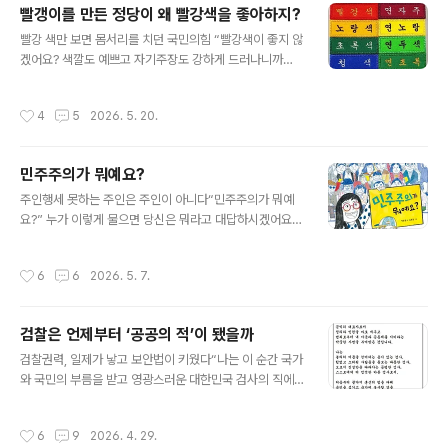
빨갱이를 만든 정당이 왜 빨강색을 좋아하지?
는 유권자가 있을까?선거란 무엇인가? 선거란 나의 이해관
글 내용
계, 재산관리인의 역할을 해줄 수 있는 심부름꾼을 뽑는 일
빨강 색만 보면 몸서리를 치던 국민의힘 “빨강색이 좋지 않
이다. 나의 심부름꾼을 뽑는데 잘생긴 사람? 일류대학을 나
겠어요? 색깔도 예쁘고 자기주장도 강하게 드러나니까
온 사람? 말 잘하는 사람? 정당이 추천해 준다고 믿고 뽑는
요.”“선생님은 빨강색을 왜 그렇게 좋아하세요? 북한 사람
사람이 있을까? 나는 가난하게 사는데 심부름꾼은 부자여
들 처럼...!”이게 무슨 아닌 밤중에 홍두깨 같은 소린가?아
작성시간
4
5
2026. 5. 20.
야 할까? 전직 장관이나 국회의원을 지..
마 공식 석상만 아니었다면 “선생님은 빨갱이니까 역시 빨
강색을 그렇게 좋아하지요.”라고 했을 것이다.1995년이었
던가. 전교조 지부장을 맡았다는 이유로 울산에서 고성 동
민주주의가 뭐예요?
해중학교로 쫓겨 갔을 때 일이다. 교직원 회의에서 교감 선
글 내용
생님이 ‘신입생 명찰 색깔을 무슨 색으로 했으면 좋겠는가
주인행세 못하는 주인은 주인이 아니다“민주주의가 뭐예
생각해 보라’고 숙제로 냈던 얘기를 확인하는 자리에서 나
요?” 누가 이렇게 물으면 당신은 뭐라고 대답하시겠어요?
온 얘기다. 내가 말한 빨강 색깔이 ‘빨갱이’ 색이라서 싫다
헌법에 ‘대한민국은 민주공화국’이라고 했지만 막상 “민주
고 반대한 선생님은 미술 선생님이었다. 결국 신입생 명찰
주의가 뭐예요?”라고 묻는다면 똑 부러지게 “민주주의는
작성시간
6
6
2026. 5. 7.
은 빨강이 아닌 파랑색으로 결정 났..
이러이러한 것입니다.”라고 대답 할 수 있는 사람이 얼마나
될까? 사전을 찾아보면 민주주의는 ‘국가의 주권이 국민에
게 있고 국민이 권력을 가지고 그 권력을 스스로 행사하며
검찰은 언제부터 ‘공공의 적’이 됐을까
국민을 위하여 정치를 행하는 제도’, 또는 ‘그러한 정치를
글 내용
지향하는 사상’이라고 풀이 해 놓았습니다.우리 헌법에는
검찰권력, 일제가 낳고 보안법이 키웠다“나는 이 순간 국가
‘주권이 국민에게 있고...’라고 했지만 주권 의식이 없는 국
와 국민의 부름을 받고 영광스러운 대한민국 검사의 직에
민에게 주권이 국민에게 있다느니 국민이 주인이라는 선언
나섭니다. 나는 공익의 대표자로서 정의와 인권을 바로 세
으로 어떻게 주인행세를 할 수 있겠습니까? 생각해 보십시
우고 범죄로부터 내 이웃과 공동체를 지키는 막중한 사명
작성시간
6
9
2026. 4. 29.
오. 어떤 사람이 은행에 돈을 수천억..
을 부여받은 것입니다. 나는 불의의 어둠을 걷어내는 용기