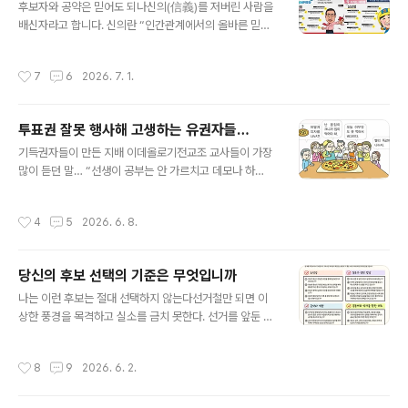
후보자와 공약은 믿어도 되나신의(信義)를 저버린 사람을
좋은 나라를 만들겠다는 야망을 가진 정당의 이름은 어떤
배신자라고 합니다. 신의란 “인간관계에서의 올바른 믿음
이름이 좋을까?정당의 이름은 당의 철학과 이념을 담은 얼
과 사람과의 관계에서의 지켜야 할 바른 도리”를 일컫는 말
굴이다. 미국 민주당(1820년대~)과 공화당(1850년대~),
입니다. 사람이 살아가기 위해서는 기본적으로 의식주가
영국 노동당(1906년~)과 보수당(1912년~), 독일 기민당
작성시간
7
6
2026. 7. 1.
필요하듯이 신의도 그렇습니다. 약속을 저버리는 사람, 믿
(1845년~)과 사민당(1890년~) 같은 정당들은 100년이
음을 저버린 사람은 공동체 생활에서 상종할 자격을 잃은
넘는 역사..
신의를 잃은 사람입니다. 그런데 이상하게도 우리나라 정
투표권 잘못 행사해 고생하는 유권자들…
계에서는 그런 사람이 유명한 사람으로 대접받고 있습니
글 내용
다.‘정부, 정당, 입후보자 등이 어떤 일에 대하여 국민에게
기득권자들이 만든 지배 이데올로기전교조 교사들이 가장
실행할 것을 한 약속’을 공약(公約)이라고 합니다. 만약 지
많이 듣던 말… “선생이 공부는 안 가르치고 데모나 하
금까지 대통령이나 국회의원, 시장이나 도지사 군수..가 되
고…”라는 말이다. 교육은 교사가 하고, 정치는 정치인만 하
기 위해 출사표를 던진 모든 후보자들의 공약이 실천에 옮
고, 농민은 농사나 짓고, 노동자는 일이나 하고… 이런 게
작성시간
4
5
2026. 6. 8.
겨졌더라면 대한민국은 아마 지상천국이 되지 ..
가능할까? 그렇게 살면 살기 좋은 세상이 될까? 정치는 정
치인들만 하고… 라는 논리는 가능하지도 않거니와 그런 논
리는 서민들의 정치의식을 마비시키기 위한 기득권자들이
당신의 후보 선택의 기준은 무엇입니까
만든 지배 이데올로기다. 정치가 삶과 무관할 수 있는가?
글 내용
사회생활을 하는 사람 치고 정치와 무관한 사람은 이 지구
나는 이런 후보는 절대 선택하지 않는다선거철만 되면 이
상에는 아무도 없다.사람이 살아가기 위해서는 밥을 먹고
상한 풍경을 목격하고 실소를 금치 못한다. 선거를 앞둔 이
옷을 입고 잠도 자야 한다. 밥을 하려면 쌀이 있어야 하고
맘때쯤이면 출퇴근 시간마다 사람이나 자동차들이 많이 다
옷을 사 입으려면 돈도 필요하고 잠자리를 위해서는 집이
니는 사거리 한복판에 서서 어께 띠를 두르고 지나가는 자
작성시간
8
9
2026. 6. 2.
있어야 한다. 세수를 하기 위해 물을 ..
동차를 향해 허리를 90도로 구부려 인사하는 사람들이 있
다. 6·3 지방선거에 출마한 후보들이다. 아침저녁으로 차
를 보고 이런 이상한 행동을 하는 이런 후보들에게 표를 주