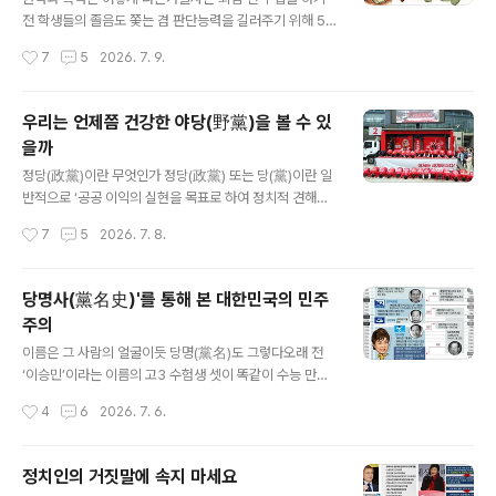
람, 어린이, 젊은 사람, 늙은이가 있는가 하면, 남자와 여자
전 학생들의 졸음도 쫓는 겸 판단능력을 길러주기 위해 5
처럼 성별이 다른 사람, 피부 색깔이 다른 사람도 있고, 건
분 정도 사회적 이슈를 주제로 토론을 하곤 했다. “권력과
작성시간
7
5
2026. 7. 9.
강한 사람과 병약한 ..
폭력은 어떻게 다른가?”, “강도가 든 총은 무서운데 경찰이
들고 있는 총은 왜 무섭지 않은가?” 혹은 “우리나라에서 안
중근의 ‘의사’라고 하는데 왜놈들은 왜 이토 히로부미를 학
우리는 언제쯤 건강한 야당(野黨)을 볼 수 있
살한 ‘살인자’라고 하는가?”. “열심히만 공부하면 모두가
을까
성공할 수 있는가?”, “가만히 있어도 세상은 저절로 살기
글 내용
좋아지는가?”, “자유와 평등은 공존할 수 있는가?”...이런
정당(政黨)이란 무엇인가 정당(政黨) 또는 당(黨)이란 일
주제였다.우리나라 헌법 제 1조 ②항은 “대한민국의 주권
반적으로 ‘공공 이익의 실현을 목표로 하여 정치적 견해를
은 국민에게 있고, 모든 권력은 국민으로부터 나온다.”고
같이 하는 사람들이 자발적으로 조직한 집단’을 말한다. 정
작성시간
7
5
2026. 7. 8.
했다. 헌법 본문 130조 안에서 한번 밖에 나오지 않는 낱
당은 ‘다양한 사회적 이익의 정치적 요구를 조직화시켜 이
말. 권력. ..
를 정치에 반영시키는 민주정치의 도구’라는 학설과 ‘소수
지배층이 선거를 통해서 유권자를 조종하여 민의를 조작함
당명사(黨名史)'를 통해 본 대한민국의 민주
으로써 효과적으로 지배를 합리화하기 위한 지배층의 득표
주의
조직에 불과하다고 보는..’ 설이 있다. 국민의힘이 지향하는
글 내용
가치는 어떤 입장일까?옛말에 ‘머리가 나쁘면 손발이 고생
이름은 그 사람의 얼굴이듯 당명(黨名)도 그렇다오래 전
한다.’는 말이 있다. 자구(字句)대로 해석한다면 ‘사고하고
‘이승민’이라는 이름의 고3 수험생 셋이 똑같이 수능 만점
판단하는 두뇌가 나쁘면 열심히 한 일이 허사로 돌아간
을 받아 화제가 된 적이 있다. 정말 이름이 좋아 만점을 받
작성시간
4
6
2026. 7. 6.
다’는 뜻이다. 자유한국당이나 바른미래당, 국민의힘이 하
았을까? 자녀가 태어나면 유명한 작명가를 찾아가 거금을
는 일을 보면 생각나는 말이다. 그런..
내 짓기도 하지만 요즈음은 부르기 좋고 듣기 좋은 이름으
로 부모가 지어주는 경우가 허다하다. 한 개인이 평생 상징
정치인의 거짓말에 속지 마세요
이 되는 개인의 이름도 그런데, 집권을 해 모든 국민이 살기
글 내용