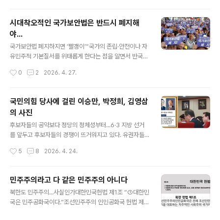
있는 검사, 힘없고 소외된 사람들을 돌보는 따듯한 검사, 오
로지 진실만을 따라가는 공평한 검사, 이해와 신뢰를 얻어
시대착오적인 국가보안법은 반드시 폐지해
내는 믿음직한 검사, 스스로 더 엄격한 바른 검사로서, 처음
야...
부터 끝까지 혼신의 힘을 기울여 국민을 섬기고 국가에 봉
글 내용
사할 것을 나의 명예를 걸고 굳게 다짐합니다”‘국민의 신체
국가보안법 폐지하지면 ‘빨갱이’“국가의 존립·안전이나 자
와 생명을 보호하고 정의와 인권을 바로 세우는 막중한 사
유민주적 기본질서를 위태롭게 한다는 점을 알면서 반국가
명을 안고…’ 검찰이 직무를 시작하면서 하는 선서다. 검사
단체나 그 구성원 또는 그 지령을 받은 자의 활동을 찬양·고
작성시간
0
2
2026. 4. 27.
들은 선서대로 주권자를 위해 ‘정의와..
무·선전 또는 이에 동조하거나 국가변란을 선전·선동한 자
는 7년 이하의 징역에 처한다.” 대한민국 국가보안법 제7
조 ①항 ‘찬양·고무’ 조항이다. 국가 보안법의 제정 목적은
국민의힘 당사에 걸린 이승만, 박정희, 김영삼
‘국가의 안전을 위태롭게 하는 반국가 활동을 규제함으로
의 사진
써 국가의 안전과 국민의 생존 및 자유를 확보함을 목적’으
글 내용
로 하기 위해서다. 국가보안법은 정말 그런 역할을 했을
후보자들의 공약보다 정당의 정체성부터...6·3 지방 선거
까?“국가보안법이 폐지되면 마치 ‘적진에서 무장이 해
를 앞두고 후보자들의 경쟁이 뜨거워지고 있다. 유권자들
제’되는 것처럼 국민들을 감성적으로 호도하는 것은 어떠
에게 잘 보이기 위해 혼신의 노력을 다하고 있는 후보자
작성시간
5
8
2026. 4. 24.
한 이론적 근거도 없으며, 국민들의 막연한 불안심리 만을
들… 유권자들은 이제는 후보자들이 아무리 허세를 떨고 화
부추길 뿐이다. 국가보안법을 없애더라도 형벌..
려한 공약으로 유혹해도 누가 진정으로 나라를 위해 일할
일꾼인지 알 만큼 알고 있다. 당선되고 나면 금방 들통이 나
민주주의라고 다 같은 민주주의 아니다
고 마는 뻔한 거짓 공약이나 위선이 진심이 아니라는 것
글 내용
북한도 민주주의...사실인가대한민국헌법 제1조 “①대한민
도… 하지만, 중요한 것을 하나 놓치고 있다. 후보가 소속된
국은 민주공화국이다.”조선민주주의 인민공화국 헌법 제1
정당의 정체성이 그것이다.서울 여의도 국민의힘 당사 회
조 “조선민주주의인민공화국은 전체 조선인민의 리익을
의실에는 이승만, 박정희, 김영삼 전 대통령의 사진이 걸려