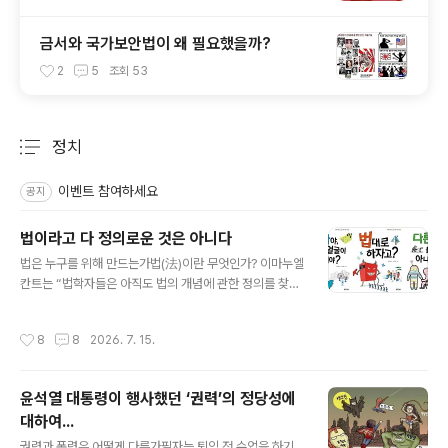
금서와 국가보안법이 왜 필요했을까?
2
5
조회
53
정치
분류 전체보기
주요 글 목록
이벤트 참여하세요
공지
법이라고 다 정의로운 것은 아니다
글 내용
법은 누구를 위해 만드는가법(法)이란 무엇인가? 이마누엘
칸트는 “법학자들은 아직도 법의 개념에 관한 정의를 찾고
있다”라고 하면서 법의 개념을 정의하지 못하는 법학자들
에게 의문을 제기한 바 있다. 사전을 찾아보니 법이란 “도
작성시간
8
8
2026. 7. 15.
덕률의 최소한으로 소속집단의 권력에 의하여 강제되는 규
범”이라고 정의 했다. 학자들이 정의를 내리지 못하는 법
서민들이 이해하기는 법이란 “사회 질서를 유지하기 위한
윤석열 대통령이 행사했던 ‘권력’의 정당성에
기준, 규칙, 원칙, 규범...”으로 ‘구속력을 띤다’는 점에서 양
대하여...
심이나 도덕, 종교, 관습과 같은 규범과는 차별화된다.세상
글 내용
에는 천차만별의 사람들이 함께 모여 산다. 나이가 많은 사
권력과 폭력은 어떻게 다른가필자는 퇴임 전 수업을 하기