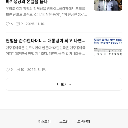
파? 정당의 본질을 묻다
고 쓰겠다.’라고 대답했다.‘진실의 길’ 이기명기자가 노후보
글 내용
와 단 둘이 있을 때 노무현 후보에게 물었다.“누가 시비할
우리도 이제 정당의 정체성을 밝혀야...국감장에서 추태를
것도 아닌데 왜 그런 대답을 하셨습니까? 그냥 믿는다고 대
보면 진보도 보수도 없다.“찌질한 놈아”, “이 한심한 XX”,
답하시지 않고요?노무현 후보가 대답했다. ‘거짓말하면 고
“고성과 막말, 색깔론까지 난무”, “조용히 해”, “왜 지X이
작성시간
6
9
2025. 11. 10.
통스럽습니다.’ ‘진실의 ..
야”, “내란이 지X이지”, "한주먹 거리"… ‘니가 뭔데 나가라
마라 하느냐’ 등 입에 담지 못할 고성과 욕설, 비방이 오가
는 낯뜨거운 장면이 연출됐다. 국정감사장에서 국회의원들
헌법을 준수한다더니... 대통령이 되고 나면...
의 주먹다짐 현장이다. 국정감사장이 아니었다면 시정잡배
글 내용
민주공화국은 민주시민이 만든다“대한민국은 민주공화국
나 깡패들의 패거리 싸움장이라고 착각할 정도다.정당(政
이다” 대한민국 헌법 제 1조다. 대한민국 헌법 제 1조를 알
黨)이란 국민의 정치적 의사 형성에 참여하여 정권을 획득
면서 막상 ‘민주주의가 무엇인가?’, ‘공화국이란 어떤 나라
하고, 그 과정에서 정치적 이상을 실현하고자 동일한 정치
인가’라고 물으면 대부분의 국민들은 “?... 글쎄요?”라고
적 견해를 가진 사람들이 모여 조직한 단체를 말한다. 정당
작성시간
9
10
2025. 8. 19.
하지 않을까? 우리나라 국민들은 학교에서 헌법을 배우지
은 선거를 통해 공직자를 배출하고, 국가 정책에 영향을 미
않았으니 월드컵에서 한목소리를 냈던 ‘대~한민국 짝짝짝
치며, 민주 정..
짝짝’은 알아도 민주주의니 공화국의 의미를 잘 모르는 것
더보기
은 당연한 일이다.대한민국은 정부수립 106주년이다. 12
명의 대통령. 역대 대통령은 취임식에서 “나는 헌법을 준수
하고 국가를 보위하며 조국의 평화적 통일과 국민의 자유
와 복리의 증진 및 민족문화의 창달에 노력하여 대통령으
로서의 직책을 성실히 수행할 것을 국민 앞에 엄숙히 선서
합니다.”라고 주권자인 국민 앞에 약속한..
의안내
티스토리
로그인
고객센터