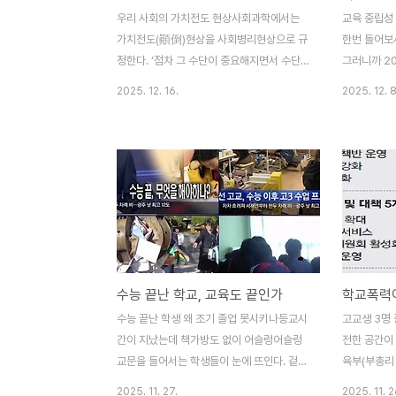
적절한 것은? 폭력을 줄이는 것도 중요하지
접 세워진 '
우리 사회의 가치전도 현상사회과학에서는
교육 중립성
만, 폭력을 예방하는 것이 더 중요하다. 전자
있는, 서울대
가치전도(顚倒)현상을 사회병리현상으로 규
한번 들어보
는 소극적..
정한다. ‘점차 그 수단이 중요해지면서 수단
그러니까 2
이 목적이 되는 현상’을 일컬어 가치전도 혹
(71호)에 
2025. 12. 16.
2025. 12. 8
은 목적전치현상이라고 한다. 어떤 목표를 위
전이네요. 
해 계획을 세웠는데 나중에 보니 그 계획을
어 보십시오.
지키기 위해 공부를 하는 경우라든지, 공부를
시작하면서 
자아성장을 위해 하는 것이 아니라 대학에 가
하겠습니다. 
기 위해서 하는 경우가 그것이다.사람이 인격
게 아이들이
이 아니라 그 사람의 경제력이나 사회적 지위
까?" 올해 
로 평가받는 경우가 그렇고, 자격증이란 자신
지 선생님의
의 능력을 위해 필요한 것인데, 대학이나 취
맡지 않는 것
업을 위해 필요하게 된 경우나 예수를 가장
관행화 된 게
수능 끝난 학교, 교육도 끝인가
많이 닮아야 할 성직자들이 예수가 가장 싫어
지 않으면 선
하는 행동을 하는 경우가 그렇다. 학교는 어
신 선생님의
수능 끝난 학생 왜 조기 졸업 못시키나등교시
고교생 3명 
떤가? 오늘날 우리나라 초·중·고등학교가 교
생님 제 얘기
간이 지났는데 책가방도 없이 어슬렁어슬렁
전한 공간이
육목적과는 상관없이 상급학교 진..
당번 ..
교문을 들어서는 학생들이 눈에 뜨인다. 겉모
육부(부총리 
습을 보아 학생처럼 보이지만 두발도 교복도
교육청과 20
2025. 11. 27.
2025. 11. 2