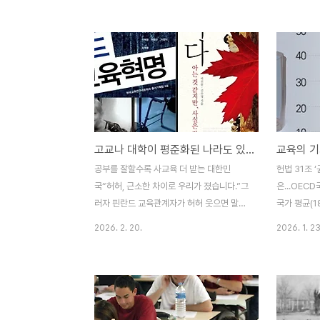
학생들이 배우고 싶은 것을 배우는가? ‘죽은
뛰쳐나와 학교
시인의 사회’의 키팅 선생은 학생들에게 ‘카
시위를 하던 
르페 디엠(Carpe diem)’이라고 가르친다.
북에 “나는 
숨조차 제대로 쉬기 어려운 형식주의 교육,
능은 무시한
거기다 격식과 통제로 권력과 자본이 원하는
1등만을 강
인간을 만들겠다는 기득권 세력을 향해 던진
실시하지 않
메시지 ‘카르페 디엠!’ 명문대학이 만든 폭력
생들의 사고
에 대한 도전장, 키팅선생은 ‘현재 이 순간’을
는 학교와 국
고교나 대학이 평준화된 나라도 있어요
빼앗는 교육이 왜 나쁜지를 학생들에게 가르
김다운 학생
쳐 깨우치게 한다.■ 내일을 위해 오늘을 포
들이까? 눈
공부를 잘할수록 사교육 더 받는 대한민
헌법 31조 
기하라...는 교육은 교육 아니다 ‘보장할 수
육하는 이 땅
국“허허, 근소한 차이로 우리가 졌습니다.”그
은...OECD
없..
2세들의 교육
러자 핀란드 교육관계자가 허허 웃으면 말했
국가 평균(1
다.“저희가 큰 차이로 앞섰습니다. 핀란드 학
명이나 된다
2026. 2. 20.
2026. 1. 23
생들은 웃으면서 공부하지만 한국 학생들은
문제 때문이
울면서 공부하지 않습니까? 한 명의 낙오자
불, 세계 1
도 없이...”세계학력평가(Pisa)에서 우리나라
민국에서 노
가 핀란드에게 진 후 나눈 이 대화는 이제 모
때문에 자살
르는 이가 없을 정도다. 나이, 성별, 경제력,
로서의 존엄