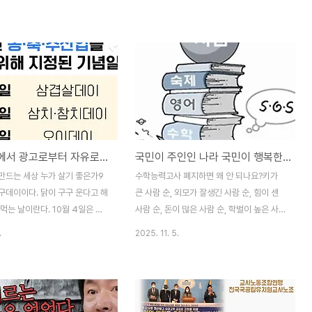
안 실시한 2025년 1차 학교폭
졌지만 마음까지 가벼워진 것은 아니다. 긴장
(전수조사) 결과를 보면 피해응답
으로 얼어붙었던 교정은 잠시 평온을 되찾았
로 2024년 1차 대비 증가
지만, 청소년들의 어깨 위에는 여전히 점수와
) 하였다. 학교급별로는 초 5.0%
등급, 대학이라는 단어가 그림자처럼 드리워
 중 2.1%(0.5%p↑), 고 0.7%
져 있다. 한 번의 시험이 남긴 흔적은 주말의
) 순으로 나타났다. 언어·신체폭력
휴식보다 오래가고, 한국 교육의 구조적 문제
만, 집단 따돌림과 사이버폭력이
는 시험이 끝났다고 함께 끝나지 않는다. 그
 특징이다. 아무리 유능한 의사라
래서 다시 묻게 된다.우리는 왜 여전히 이 시
못하면 환자의 병을 고칠 수 없
험의 굴레를 벗어나지 못하고 있는가?2026
자본주의에서 광고로부터 자유로운 사람이 있을까
국민이 주인인 나라 국민이 행복한 나라는 수능부터 폐지하라
로 열을 내리는 정도는 가능하겠지
수능은 전국 85개 시험지구 1310개 시험장
인을 근본적으로 치유가 어렵다.
에서 일제히 실시됐다. 8시 40분부터 시작
만드는 세상 누가 살기 좋은가9
수학능력고사 폐지하면 왜 안 되나요?키가
해결하겠다는 정부정책도 그렇..
된 1교시 국어영역의 경우, 10시까지 시험이
구데이이다. 닭이 구구 운다고 해
큰 사람 순, 외모가 잘생긴 사람 순, 힘이 센
진행됐다..
먹는 날이란다. 10월 4일은 천
사람 순, 돈이 많은 사람 순, 학벌이 높은 사람
어려운 사람을 돕거나 착한 일을
순, 사회적 지위가 놓은 사람 순, 고급 아파트
.
2025. 11. 5.
월 31일 ‘죽은 자들의 날이다. 악
에 사는 사람 순, 비싼 브랜드 옷을 입을 사람
끼치지 못하게 자신도 악령으로 변
순... 이렇게 한 줄로 세우면 살기 좋은 세상이
는 서양의 축제인 할로윈 데이다.
될까? 과거 계급사회에는 그랬다. 사람이라
 빼빼로데이로 빼빼로 먹는날, 12
고 똑 같은 사람이 아니었다. 임금이 가장 귀
 허그데이로 연인끼리 서로를 안아
한 사람이고 그 다음이 사(士), 농(農), 공