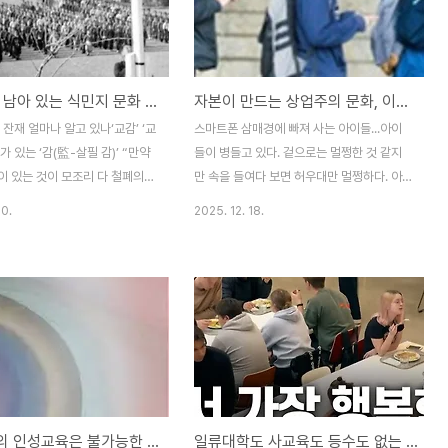
다는데, 그것도 ‘국가가 보장할
러싸여 살고 있다. 살 만큼 산 사람들이야 제
’고 했는데… 복지정책의 사각지
갈 길만 가면 되겠지만, 가치관이 형성되지
사는 노인들은 왜 국가가 보장하는
않은 청소년의 경우 문제는 심각하다. 지뢰밭
 누리지 못하고 있을까?“노인
을 살고 있는 청소년들… 게임에 빠지고 유혹
생활 속에 남아 있는 식민지 문화 왜 청산 못하나
자본이 만드는 상업주의 문화, 이대로 둘 것인가
이웃집에서 빌려 오라” 덴마크의
에 넘어가 삶을 포기하거나 범법자가 되어 인
프리카의 어떤 나라에는 ‘한 명
생을 망친 아이들도 수없이 많다. 하고 싶은
 잔재 얼마나 알고 있나‘교감’ ‘교
스마트폰 삼매경에 빠져 사는 아이들...아이
사라지는 것은 소중한 도서관 한
것, 갖고 싶은 것, 먹고 싶은 것도 많은 청소년
가 있는 ‘감(監-살필 감)’ “만약
들이 병들고 있다. 겉으로는 멀쩡한 것 같지
들..
이 있는 것이 모조리 다 철폐의
만 속을 들여다 보면 허우대만 멀쩡하다. 아
야 한다면, 우리가 사용하고 있는
니 멀쩡한 곳을 찾아보기 어려울 정도로 마음
30.
2025. 12. 18.
번역어에 대한 사용도 즉각 중지되
이 황폐해지고 있다. 겉으로는 화려한 메이커
무엇보다 먼저 '교육감'이라는 직
제품을 입고 좋은 음식, 건장한 외모에 어디
 변경되어야 한다...”에듀인뉴스
내놔도 빠질 것 없는 화려한(?) 모습이다. 그
자가 쓴 「'유치원'이란 이름이 일
런데 조금만 신경을 써서 들여다보면 그게 아
」라는 기사의 글이다. 지난해 조
니다. 대부분의 학생들이 안경잡이다. 유전적
육감이 "유치원이라는 명칭은
인 요인이지는 몰라도 대부분 근시에다 하나
이므로 3·1운동 100주년을 맞
같이 스마트폰을 가지고 다닌다. 시간만 나면
로 바꾸는 것이 상징성이 있다"면
스마트폰을 보면서 혹은 자전거를 타고 가면
경에 대한 뜻을 밝히자 반박기사로
서도 손에 놓지 못하고 걷는다. 문자를 밭거
학교에서의 인성교육은 불가능한 일인가?
일류대학도 사교육도 등수도 없는 나라들도 많아요
그는 또 「“일본 제국에 의해서 직
나 친구들과 체팅에 시간 가는 줄 모른다.■