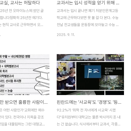
교실, 교사는 허탈하다
교과서는 입시 성적을 얻기 위해 필요한 도구...?
년이 되기 바쁘게 금방 암기시키
는 또 「“일본 제국에 의해서 직접 세워진 '경
선생님들의 빨리빨리 문화가 학생들
성 제국 대학'의 후신이라 할 수 있는, 서울대
 25년 전 오마이뉴스에 썼던 글
교과서는 입시 끝나면 폐기 처분인문계고등
급한 결과를 요구한 것이다. 그
학교도 문을 닫아야 한다. 이것은 당연히 말
개합니다정확히 25년전 예기다.
학교에 근무하다보면 못 볼 걸 다 본다. 수능
에서는..
도 안 되는..
나는 현직 교사로 근무하면서 오마
전날 전교생들을 운동장에 모아놓고 수능 대
기사다. 지금와서 다시 봐도 달
박(?)을 기원하는 장도식을 한다. 장도식이
.
2025. 9. 11.
없다. 그 많은 학자들, 관료들, 교
끝난 후 자기 교실로 들어 간 수험생들은 자
... 연구 발표며 논문이며 학위를
기가 배우던 교과서와 참고서를 묶어 운동장
를 개발하고... 승진하고 상장
한구석에 모아놓는다. 폐기물처리회사가 폐
받은 그 수많은 사람들.... 달라져
휴지처리를 위해 싣고 가기 위해서다. 졸업까
 25년 전이나 지금이나 달라진
지 아직도 3달이나 남아 있는데 교과서와 참
교육환경은 좋아졌지만 입시학원이
고서를 폐기처분하다니...? 자기가 소중하게
교폭력, 잠자는 교실, 새벽같이 등
아끼던 물건은 버리기가 아까운게 보통사람
시가 넘어서야 돌아가는 학교... 교
들의 정서다. 그런데 학생들은 왜 자신이 배
모양일까? 대답은 간단하다. 학벌
우던 소중한(?) 교과서를 미련없이 버리는
학교 교육만 받으면 훌륭한 사람이 될 수 있는가
핀란드에는 '사교육'도 '경쟁'도 '등수'도 없어요
의, 사람의 가치를 대학의 졸업
가? 우리나라와 같이 수학능력고사가 인생의
기는 사회...가 있고 부모의 사
진로를 결정하는 나라에서 교과서란 곧 자신
은 어떤 사람인가‘교회에만 예수
92.2%가 ‘취학 전 자녀에게 사교육’ 시켰
지위가 대물림되는 현실이 있..
의 분신과 같은 존재다. 한 학년 내내 교과서
말이 있다. 천국이나 지옥을 강조
다"유치원부터 대학교는 물론 박사까지 돈 내
에 밑줄을 긋고 외우고 하던 교과서..
 담임을 대물림하는 그런 대형교회
는 건 없습니다. 식사에서부터 교과서, 각종