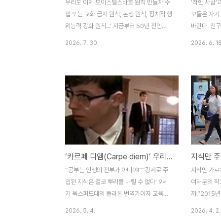
우리도 이제 보이스텔스바흐 원칙 만들자‘주
‘착한 사람’
입 또는 교화 금지 원칙, 논쟁 원칙, 정치적 행
모들은 자기
위능력 강화 원칙...’ 지금부터 50년 전인
바란다. 친
1976년 당시 우리와 같은 분단국가였던 독
람을 선호하
2026. 7. 30.
2026. 6. 18
일의 작은 마을 보이텔스바흐에서는 독일의
어떤 사람일까
교육자, 정치가, 시민사회단체들이 모여 치열
다’거나 ‘좋
한 토론 끝에 ‘이념과 정권에 치우치지 않는
한 사람이 아
다’는 것을 합의한 ‘보이텔스바흐’원칙이라는
람을 착한 
정치교육의 원칙을 만들어 냈다.■ 이재명 대
그런 사람이 
통령에게 교육개혁 요구교원단체들은 이재명
오늘날같이 ‘
정부에 “소통과 화합의 리더십으로 교육 현
한 사람은 
장을 보호하는 대통령이 돼 달라”고 요구하
5:39)를 
고 있다. 전국교직원노동조합(이하 전교조)도
시오. 누구
‘카르페 디엠(Carpe diem)’ 우리는 왜 못하나?
같은 날 보도자료를 통해 이재명 대통령이 공
그에게 다른
약으로 제시한 △교육 불평등 해소 △교권
이 있다. 악
“공부는 인생의 전부가 아니야!”“강제로 주
지식만 가르
보호 강화 △교사 정치기본권 보장 △시민교
는데 그 사람
입된 지식은 결코 뿌리를 내릴 수 없다‘ 9세
여러분의 학
육 강화 등의 체계적 정책..
주라는 뜻..
기 옥스퍼드대의 플라톤 번역가이자 교육자
까.”2015
인 벤자민 조웨트(Benjamin Jowett)의 말
퇴하면서 학
2026. 5. 4.
2026. 4. 2.
이다. 우리나라 교육은 어떤가? 피교육자인
은 배움 없는