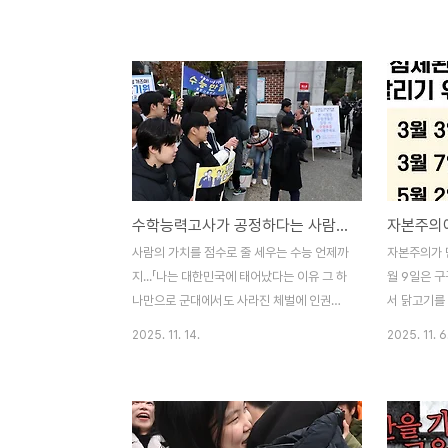
제대로 갖춰 입지 않았다. 신발조차 운동화나
까지 4주 동
구두가 아닌 슬리퍼를 신고 두발까지 노랑색
력 실태조사
으로 염색한 학생도 있다. 교실에 들어가도
률은 2.5%
그런 분위기는 마찬가지다. 수업시간이 시작
(0.4%p↑
됐지만 어느 반에도 수업을 하는 교실은 없
(0.8%p↑),
다. 선생님도 보이지 않는 교실에는 여기저기
(0.2%p↑
삼삼오오 몰려 잡담을 하거나 책상 위에 걸터
은 감소했지
앉아 TV를 건성으로 쳐다보는 학생도 있다.
늘어난 것이
수능이 끝난 고 3학생들은 말이 학생이지 학
도 진단을 잘
수학능력고사가 공정하다는 사람들에게...
교의 치외법권자다. 수능 전까지만 해도 교문
다. 해열제
을 지키는 선도생들이 두발이며 복장단속에
만 병의 원
사람의 가치를 점수로 줄 세우는 수능 언제까
자본주의가 
등교시간까지 철저하게 통제하던 분위기와는
학교폭력을 
지...「나는 대한민국에 태어났다는 이유 그 하
월 9일은 구
딴판이다. 수능이 끝나기 바쁘게 ..
나만으로 군대에서도 사라진 체벌에 인권유
서 닭고기를 
린조차 사랑이라는 이름으로 포장되어 제갈
사 데이다. 
2025. 11. 14.
2025. 11. 6
물려 살던 착하기만 한 아이들을 서열 매기는
하는 날, 10
날, 오늘... 양심을 팽개친 지식인도 교육자라
령이 해를 
는 이름의 공범자도 죄인이 된 날이다. 이 땅
장하고 즐기
의 어머니는 혹은 절에서 혹은 교회에서 더러
11월11일은
는 시험장 교문을 붙들고 오열한다. 오늘을
월 14일은