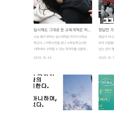
위해 20년의 세월을 저당 잡혀 살아온 착하
주는 날이다.
디 착한 청소년들이여! 2025년 오늘 이 땅에
이 없다.다이
태어났다는 그 원죄를 벗고 고통의 세월, 억
이, 키스데이
압의 세월....그 한을 오엠아르(OMR) 카드에
& 포토데이,
입시제도 그대로 둔 교육개혁은 허구다
후회 없이 담아 기도하는 가족품으로 가세요.
데이, 빼빼로
앞으로 모든 날은 웃으며 사는 날이 되기를...
이, 블랙 데
수능 폐지 못하는 입시개혁은 허구다수학능
정답이 아니
2025년 11월 13일 수능 보는 날 아침..
데이, 허그 데
력고사...! 어학사전을 보니 수학능력고사란
외국 사람들
'대학에서 수학할 수 있는 적격자를 선발하기
남는 것이 ‘
위하여 교육부에서 해마다 실시하는 시험'이
어도 그렇고
2025. 10. 24.
2025. 10. 1
라고 정의 해 놓았다. 대학에서 수학할 수 있
빨리다. 결과
는지의 여부를 가리는 시험이란 수학자격 여
일까? 아니
부를 가리는 시험이다. 그런데 수학을 할 수
결과를 빨리
있는 자격을 가리는데 왜 이렇게 학생들이 죽
표현일까? 
기 살기일까? 수학능력고사란 '대학에서 수
나타나 과정
학할 수 있는 능력이 있는지의 여부를 가리는
이상한 문화
시험인데 사실은 일류대학에 갈 사람을 골라
가 쓴 ‘독
내는 과정으로 변질 됐다.일류대학을 왜 가려
달라도 너무
고 하는가? 우리나라에서 일류 대학이란 그
년 동안 붙