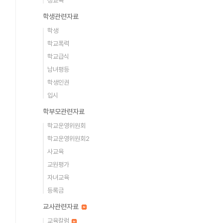
성교육
학생관련자료
학생
학교폭력
학교급식
남녀평등
학생인권
입시
학부모관련자료
학교운영위원회
학교운영위원회2
사교육
교원평가
자녀교육
등록금
교사관련자료
교육칼럼