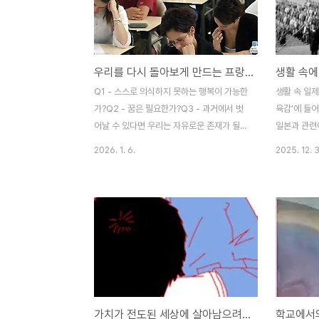
사회적 지위에 관계없이 누구에게나 공평하
권리’를 가진
게 교육기회가 주어지고, 대학까지 공부만 하
의무를 진다
고 싶으면 누구나 무상교육이 가능한 나라,
대에 놓여 
경쟁은 있어도 등수가 없고 시험은 있어도 서
행복추구권을
우리를 다시 돌아보게 만드는 프랑스 고졸 자격 시험문제 바칼로레아(Baccalauréat)
열을 매기지 않는 나라, 대학 서열이 없으니
이 없으면 
사교육도 없는 나라... 핀란드다.■ 캐나다 교
속담이다. 아
Q1 - 스스로 의식하지 못하는 행복이 가능한
생활 속 일제
육 어떻게 하는 지 아세요핀란드 교육만 그런
의 노인이 
가?Q2 - 꿈은 필요한가?Q3 - 과거에서 벗
육감’에 들어
게 아니다. 대학..
개가 ..
어날 수 있다면 우리는 자유로운 존재가 될
일본과 관련
수 있을까?Q4 - 지금의 나는 내 과거의 총합
대상이 되어
2026. 1. 6.
2025. 12. 
인가?Q5 - 관용의 정신에도 비관용이 내포
거의 모든 
되어 있는가?Q6 - 사랑이 의무일 수 있는
어야 한다. 
가?Q7 - 행복은 단지 한순간 스치고 지나가
위 명칭부터
는 것인가?Q8 - 타인을 존경한다는 것은 일
의 한치원 기
체의 열정을 배제한다는 것을 뜻하는가?Q9
제 잔재라고?
- 죽음은 인간에게서 일체의 존재 의미를 박
희연서울시교
탈해 가는가?Q10 - 우리는 자기 자신에게
일제잔재 용어
거짓말을 할 수 있나?Q11 - 행복은 인간에게
아 유아학교
도달 불가능한 것인가?■ 프랑스 고교생의
서 명칭 변
가치가 전도된 세상에 살아남으려면...?
졸업시험 문제다음 사상가의 입장으로 가장
쓴 글이다. 