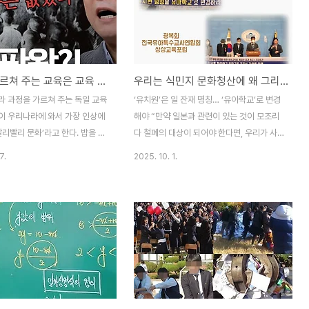
 ■ 일년내내 00 데이가 없는 달
(工), 상(商) 양반과 중인, 평민, 노예 순이었
어리 데이, 옐로데이 & 로즈데
다. 양반의 피를 받고 태어나면 양반이 되고,
, 실버데이, 그린데이, 뮤직데이
노예의 자식은 노예가 되었다.우리가 살고 있
 와인 데이, 오렌지 데이 & 무비
는 시대를 평등사회라고 한다. 정말 계급이
정답만 가르쳐 주는 교육은 교육 아니다
우리는 식민지 문화청산에 왜 그리 인색할까
 데이 밸런타인 데이, 화이트 데
없는 평등한 사회일까?. 모든 국민이 평등하
이, 화이트 데이, 옐로 데이, 로즈
게 살고 있는가? 대한민국 헌법 제 11조 ①항
라 과정을 가르쳐 주는 독일 교육
‘유치원’은 일 잔재 명칭… ‘유아학교’로 변경
이... 왜 이런..
에는 “모든 국민은 법 ..
이 우리나라에 와서 가장 인상에
해야 “만약 일본과 관련이 있는 것이 모조리
빨리빨리 문화’라고 한다. 밥을 먹
다 철폐의 대상이 되어야 한다면, 우리가 사
 등산을 가도 그렇고 모든게 빨리
용하고 있는 거의 모든 번역어에 대한 사용도
7.
2025. 10. 1.
를 봐야 속이 시원한 성격 때문
즉각 중지되어야 한다. 무엇보다 먼저 '교육
면 힘들 세상을 살다 보니 노력한
감'이라는 조희연의 직위 명칭부터 변경되어
 누리고 싶어 하는 심리적 욕구의
야 한다...” 에듀인뉴스의 한치원 기자가 쓴
이런 문화는 결국 교육에서 까지
「'유치원'이란 이름이 일제 잔재라고?」라는
이 아닌 결과로 가치를 평가하는
기사의 글이다. 지난해 조희연서울시교육감
를 만들어 놓고 말았다.박성숙씨
이 "유치원이라는 명칭은 일제잔재 용어이므
일교육이야기’를 보면 우리교육과
로 3·1운동 100주년을 맞아 유아학교로 바
 다르다. 독일에서는 구구단을 몇
꾸는 것이 상징성이 있다"면서 명칭 변경에
들고 있는데 우리나라 학생들은 초
대한 뜻을 밝히자 반박기사로 쓴 글이다. 그