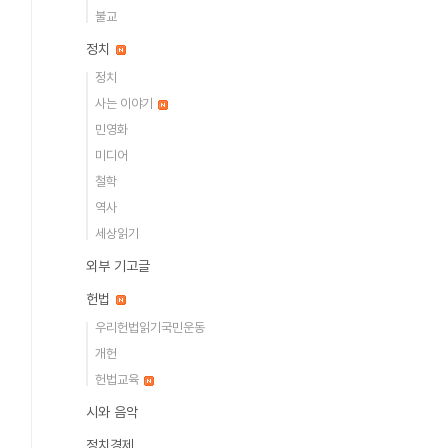
불교
정치
정치
사는 이야기
민영화
미디어
철학
역사
세상읽기
외부 기고글
헌법
우리헌법읽기국민운동
개헌
헌법교육
시와 음악
정치경제