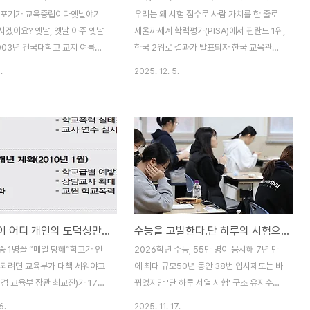
경성 제국 대학'의 후신이라 할 수
어른들보다 더 바쁘게 사는 아이들...학교를
 포기가 교육중립이다옛날얘기
우리는 왜 시험 점수로 사람 가치를 한 줄로
학교도 문을 닫아야 한다...
마치기 바쁘게 학원을 몇개씩이나 다니느라
시겠어요? 옛날, 옛날 아주 옛날
세울까세계 학력평가(PISA)에서 핀란드 1위,
어른들보다 더 바쁘게..
003년 건국대학교 교지 여름호
한국 2위로 결과가 발표되자 한국 교육관계
썼던 글이니까 지금부터 무려 22년
자는 핀란드 교육관계자들에게 말을 걸었
.
2025. 12. 5.
무엇이 얼마나 바뀌었는지 한번 읽
다.“허허, 근소한 차이로 우리가 졌습니다.그
 우리교육 현실이 이렇습니다.Ⅰ.
러자 핀란드 교육관계자가 허허 웃으면 말했
"선생님, 정말 힘들어서 담임 못
습니다.“저희가 큰 차이로 앞섰습니다.핀란
공부를 잘 하면 뭘 합니까? 어떻
드 학생들은 웃으면서 공부하지만 한국 학생
 저렇게 영악스러울 수가 있습니
들은 울면서 공부하지 않습니까? 한 명의 낙
느지막하게 담임을 자원해 맡은 짝
오자도 없이..”세계학력평가(Pisa)에서 우리
 하소연이다. 나이가 들면 담임을
나라가 핀란드에게 진 후 나눈 이 대화는 이
이 고참교사(?)에 대한 예우처럼
제 알만한 사람들은 다 안다. 나이, 성별, 경제
 학교 사회다.그러나 '담임을 하
력, 사회적 지위에 관계없이 누구에게나 공평
학교폭력이 어디 개인의 도덕성만의 문제인가…?
수능을 고발한다.단 하루의 시험으로 운명을 결정하는, 3,298가지 전형의 민낯
생 같지 않다'면서 자원해 맡으
하게 교육기회가 주어지고, 대학까지 공부만
 고충이 이만저만이 아니다. "선
하고 싶으면 누구나 무상교육이 가능한 나라,
중 1명꼴 “매일 당해”학교가 안
2026학년 수능, 55만 명이 응시해 7년 만
 한 번 들어보십시오. 애가 자기
경쟁은 있어도 등수가 없고 시험은 있어도 서
 되려면 교육부가 대책 세워야교
에 최대 규모50년 동안 38번 입시제도는 바
열을 매기지 않는 ..
겸 교육부 장관 최교진)가 17개
뀌었지만 '단 하루 서열 시험' 구조 유지수능
25년 4월 14일부터 5월 13일
이 끝난 지 사흘, 주말의 공기는 조금 느슨해
6.
2025. 11. 17.