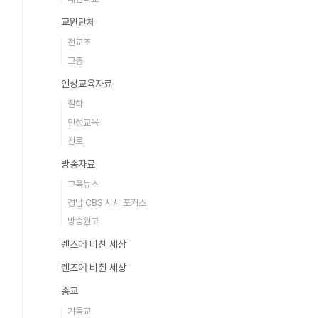
교원단체
전교조
교총
인성교육자료
철학
인성교육
진로
방송자료
교육뉴스
경남 CBS 시사 포커스
방송원고
렌즈에 비친 세상
렌즈에 비췬 세상
종교
기독교