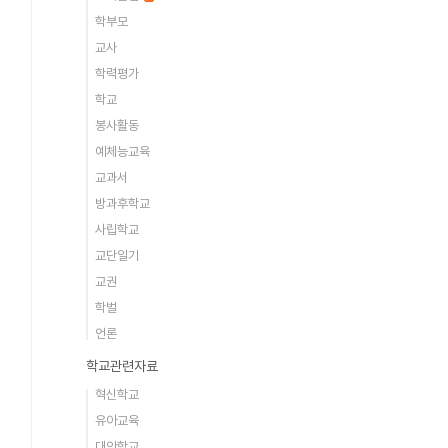
학부모
교사
학력평가
학교
봉사활동
예체능교육
교과서
방과후학교
사립학교
교단일기
교권
학벌
언론
학교관련자료
혁신학교
유아교육
대안학교