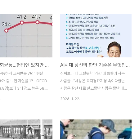
 앞에서 20여 일 동안이나 1인
하게 교육을 받을 권리’가 아니라 ‘능력에 따
김다운 양. 그는 자신의 페이스
라 균등하게 교육받을 권리’인가?제헌헌법
꼭두각시가 아니다”, “자식의 재
제16조에는 “모든 국민은 균등하게 교육을
 채 1등만을 강요하는 부모님께,
받을 권리가 있다. 적어도 초등교육은 의무적
요하게 만들고 제대로 된 교육은
이며 무상으로 한다. 모든 교육기관은 국가의
는 국가에게, 주입식 교육으로 학
감독을 받으며 교육제도는 법률로써 정한
를 굳히면서 창의적 인재 운운하
다.”고 했다. 이러한 ‘모든 국민의 균등하게
가의 모순을 고발한다.”고 썼다.
교육받을 권리’는 1962년 12월 26일, 박정
교육의 기회균등...헌법엔 있지만 현실엔 없다
AI시대 당신의 판단 기준은 무엇인가?
의 고발을 교사들은 어떻게 받아
희가 5·16군사쿠데타 이후 제 5차개헌 헌법
에 넣어도 아프지 않은 자식을 양
에서부터 ‘능력에 따라…’가 삽입된다. 쿠데타
‘균등하게 교육받을 권리’ 현실
진짜보다 더 그럴듯한 ‘가짜’에 휩쓸려 사는
의 부모들, 내일의 주인공이 될
세력들은 국회가 해산된 상황에서 절차적 하
국가 중 노인 자살률 1위. OECD
사람들...“세상은 요지경요지경 속이다잘난
을 맡고 있..
자를 은..
8.8명)보다 3배 정도 높은 58.6
사람은 잘난 대로 살고못난 사람은 못난 대로
. 그것도 경제적 어려움과 건강
산다야이-야이-야들아, 내 말 좀 들어라여기
.
2026. 1. 22.
라니… 1인당 국민소득 3만 8천
도 짜가, 저기도 짜가짜가가 판친다인생 살
3위(2025년)의 경제 대국인 대한
면, 칠팔십 년 화살같이 속히 간다정신차려라
인들이 외로움과 경제적 어려움
요지경에 빠진다... ”한때 가수 신신애가 불러
을 하다니… ‘모든 국민은 인간으
히트를 친 '세상은 요지경' 가사의 일부다. 지
과 가치를 가지며, 행복을 추구할
금 우리는 진짜보다 더 그럴듯한 ‘가짜’에 둘