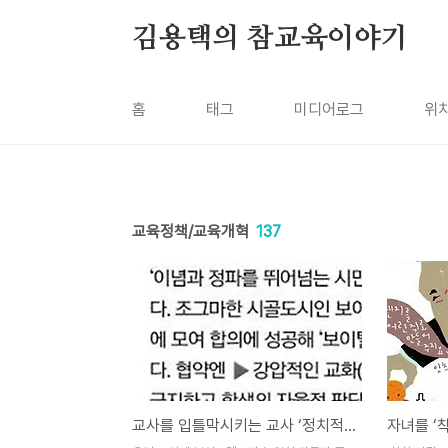
본문 바로가기
김용택의 참교육이야기
홈
태그
미디어로그
위
교육정책/교육개혁
137
교사를 입틀막시키는 교사 ‘정치적 기본권’ 보장해야