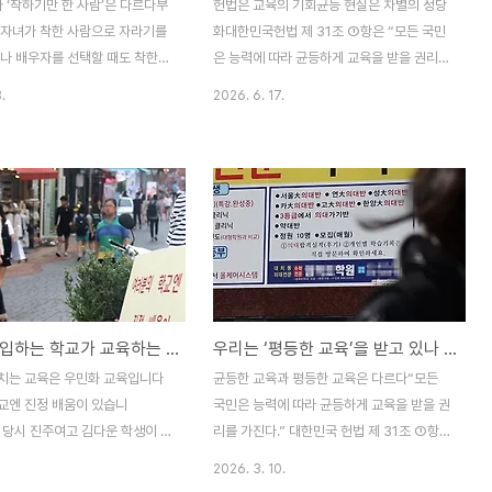
과 ‘착하기만 한 사람’은 다르다부
헌법은 교육의 기회균등 현실은 차별의 정당
 자녀가 착한 사람으로 자라기를
화대한민국헌법 제 31조 ①항은 “모든 국민
구나 배우자를 선택할 때도 착한사
은 능력에 따라 균등하게 교육을 받을 권리를
는 경향이 있다. 착한 사람이란
가진다.”고 하고 교육기본법 제 3조(학습권)
.
2026. 6. 17.
? 착한 사람이란 ‘좋은 게 좋
는 “모든 국민은 평생에 걸쳐 학습하고, 능력
아도 그만, 싫어도 그만’ 우유부단
과 적성에 따라 교육 받을 권리를 가진다.” 또
닐까. 사람들은 법 없이도 살 사
교육기본법 제4조(교육의 기회균등)는 “①
사람이라고 한다. 농업사회에서는
모든 국민은 성별, 종교, 신념, 인종, 사회적
좋은 사람일 수도 있다. 그런데
신분, 경제적 지위 또는 신체적 조건 등을 이
눈뜨고도 코 베어 갈 세상’에 착
유로 교육에서 차별을 받지 아니한다.”고 했
좋기만 사람일까?신약성서(마태
으며 교육기본법 제 4조 ②항은 “국가와 지
보면 “악한 사람에게 대항하지 마십
방자치단체는 학습자가 평등하게 교육을 받
든지 당신의 오른뺨을 때리거든,
을 수 있도록 지역 간의 교원 수급 등 교육 여
지식만 주입하는 학교가 교육하는 곳인가
우리는 ‘평등한 교육’을 받고 있나 ‘균등한 교육’을 받고 있나
 뺨마저 돌려대십시오.”라는 구절
건 격차를 최소화하는 시책을 마련하여 시행
한 마음을 품은 사람이 뺨을 때리
하여야 한다.”고 명시하고 있다.■ 공정한 경
치는 교육은 우민화 교육입니다
균등한 교육과 평등한 교육은 다르다“모든
의 화가 풀릴 때까지 계속 맞아
쟁이 가능한 사회인가민요를 잘하는 사람, 트
교엔 진정 배움이 있습니
국민은 능력에 따라 균등하게 교육을 받을 권
로트를 잘..
년 당시 진주여고 김다운 학생이 자
리를 가진다.” 대한민국 헌법 제 31조 ①항이
교를 향한 저항이다. “경쟁만 남
다. ‘균등하게 교육받을 권리’와 ‘능력에 따라
2026. 3. 10.
 학교에 있을 수 없다”며 학교를
균등하게 교육받을 권리’는 다르다. 왜 ‘균등