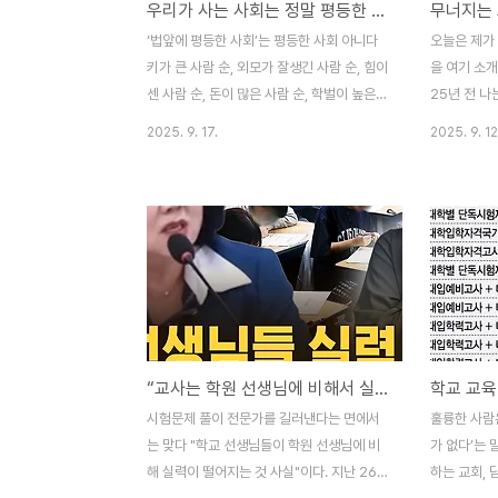
우리가 사는 사회는 정말 평등한 사회인가
무너지는 
사람의 인품이요 사회적 지위요, 평생을 달고
등학교 2학
다니는 피부색과 같은 것이다. 어디를 가든지
고 만다. 
‘법앞에 평등한 사회’는 평등한 사회 아니다
오늘은 제가
'서울대출신, 고대출신...' 하면 그 사람을 다
로 하여금 성
키가 큰 사람 순, 외모가 잘생긴 사람 순, 힘이
을 여기 소
시 쳐다 볼 정도다..
런데 왜 독일
센 사람 순, 돈이 많은 사람 순, 학벌이 높은
25년 전 
사람 순, 사회적 지위가 놓은 사람 순, 고급 아
이뉴스 썼던 
2025. 9. 17.
2025. 9. 12
파트에 사는 사람 순, 비싼 브랜드 옷을 입을
라진게 별로 
사람 순... 이렇게 한 줄로 세우면 살기 좋은
수들, 교사들
세상이 될까? 과거 계급사회에는 그랬다. 사
받고 교육자료
람이라고 똑 같은 사람이 아니었다. 임금이
과 훈포장을 
가장 귀한 사람이고 그 다음이 사(士), 농
야할 학교는
(農), 공(工), 상(商) 양반과 중인, 평민, 노예
게 없다. 
순이었다. 양반의 피를 받고 태어나면 양반이
된 학교, 학
되고, 노예의 자식은 노예가 되었다.사람들은
교해 밤 10
자신이 살고 있는 사회를 평등사회라고 알고
육는 왜 이 
“교사는 학원 선생님에 비해서 실력이 떨어진다” 고...?
있다. 정말 계급이 없는 평등한 사회일까?. 모
사회, 연고주
든 국민이 평등하게 살고 있는가? 대한민국
장으로 서열매
시험문제 풀이 전문가를 길러낸다는 면에서
훌륭한 사람
헌법 제 11조 ①항에..
회경제적인 
는 맞다 "학교 선생님들이 학원 선생님에 비
가 없다’는 
해 실력이 떨어지는 것 사실"이다. 지난 26일
하는 교회,