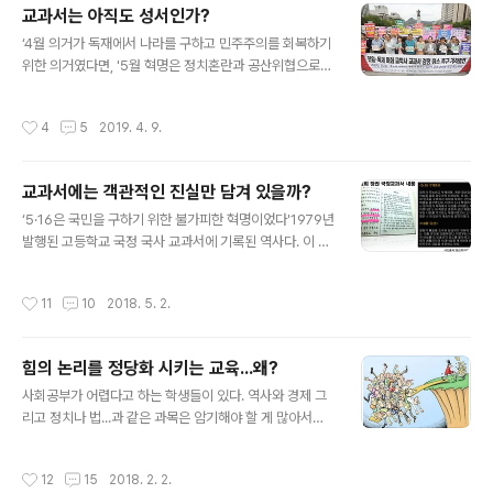
교과서는 아직도 성서인가?
의냐’....는 논쟁은 정권이 바뀔 때마다 벌어지는 뜨거운 감
글 내용
자다. 재수(再修)를 한 학생이 수학능력고사에 이런 문제
‘4월 의거가 독재에서 나라를 구하고 민주주의를 회복하기
가 출제됐다면 정답을 어떻게 가려낼 수 있을까? 교육부는
위한 의거였다면, '5월 혁명은 정치혼란과 공산위협으로부
29일까지 국민 의견 수렴 이후 국가교육위원회 심의·의결
터 나라를 지키고 부패와 부정을 일소하여, 조국의 근대화
과 교육부 장관 확정·고시를 거치게 될 교육과정 개정안을
를 추진하려는 혁명'이라고 할 수 있다.'정치혼란과 공산위
작성시간
4
5
2019. 4. 9.
예고했다. 이번 입법예..
협으로부터 나라를 지키고 부패와 부정을 일소하여, 조국
의 근대화를 추진한 혁명'으로 가르치게 했던 것이다. 교과
서 특히 국정교과서는 이렇게 2세 국민들에게 역사의식과
교과서에는 객관적인 진실만 담겨 있을까?
민주의식을 마비시켜는 정부의 입맛에 맞는 인간을 길러냈
글 내용
던 것이다. 국정을 농단하다. 탄핵을 당한 박정희의 딸 박근
‘5·16은 국민을 구하기 위한 불가피한 혁명이었다'1979년
혜가 '구국의 영웅의 딸이 된 이유는 결코 우연이 아니다.
발행된 고등학교 국정 국사 교과서에 기록된 역사다. 이 국
교과서를 금과옥조로 알고 이를 가르쳐 서열을 매겨 일류
정교과서에는 5·16군사정변에 대해 "박정희 장군을 중심
대학 그리고 법조계로 학계로 교육계로 진출시켰다. 이들
으로 하여 일어난 혁명군이 대한민국을 공산주의자들의 침
작성시간
11
10
2018. 5. 2.
의 머릿속에는 5·16은 쿠데타가 아니라 ..
략 위협으로부터 구출하고, 국민을 부정부패와 불안에서
해방시켜 올바른 민주주의 국가를 건설하기 위해 시행된
것"이라고 서술해 놓았다. 중학생들이 배우는 국사 교과서
힘의 논리를 정당화 시키는 교육...왜?
에는 "최남선과 이광수의 문학 활동이 민족의식을 끌어올
글 내용
렸다"고 서술했으며 "홍난파의 작곡 활동이 민족 감정을 살
사회공부가 어렵다고 하는 학생들이 있다. 역사와 경제 그
린 작품을 만들어 민중의 눈시울을 적시게 했다"고 기록했
리고 정치나 법...과 같은 과목은 암기해야 할 게 많아서란
다. 교과서에 기록된 모든 역사를 진실이라고 믿어도 좋을
다. 일부는 맞고 일부는 틀렸다. 시험을 잘 치르기 위해 준
까? 우리는 지난 박정희정권 시절, 그들이 유신헌법을 만들
비하는 공부를 한다면 어려운 게 맞다. 그런데 학생들에게
작성시간
12
15
2018. 2. 2.
고 국정교과서를 통해 유신헌법이 한국인의 ..
관심이 있는 주제 이를테면 교칙이나 인권, 성문제를 놓고