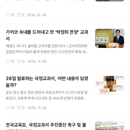
술, 체육과 같은 교재처럼 ‘교육부장관의 검정을 받은 여러
장관 퇴진 촉구 기자회견이 열렸다. 서울과 부산, 광주, 울
가지 교과서들 중에 한가지를 선택하여 학교별로 다른 교
산, 전남을 비롯한 전국의 학부모들이 ‘박근혜정권의 역사
작성시간
12
2
2016. 12. 14.
과서로 수업을 하는 교과서 제도’를 말한다. 그..
농단 집약본인 국정교과서를 폐기시키기 위해 100여명의
참교육을위한전국학부모회는 전북지부 장세희지부장의 사
회로 최은순회장과 고영호부회장, 임진희광주지부장, 윤영
기어코 속내를 드러내고 만 ‘박정희 찬양’ 교과
상세종지부장...의 규탄발언이 이어 전교조충남세종지부장
서
과 우리헌법읽기국민운동본부 대표의 연대발언과 퍼포먼
글 내용
스 순으로 진행됐다.참교육을위한전국학부모회는 기자회
제정신 아니다. 올바른 교과서를 만든다더니 군사작전하듯
견문에서 국정역사교가서 검토본에는 ‘도저히 우리아이들
집필진까지 비밀에 붙여 박정희 탄신 100주년에 맞춰 내
에게 가르칠 수 없는 내용으로 구성되었다’며 ’국정역사교
놓은 국정 교과서. ‘올바른’ 교과서를 만든다더니 어제 공개
작성시간
13
3
2016. 11. 29.
과서를 즉각 폐기하고 이준식교육부장관은 퇴진하라’고 주
한 현장검토본을 보면 차마 교과서라고 할 수 없는 국민의
장했다...
세금을 훔쳐 만든 ‘폐휴지 더미’에 불과하다는 것이 만천하
에 드러나고 말았다. 어제 발표한 현장검토본 국정교과서
28일 발표하는 국정교과서, 어떤 내용이 담겼
에는 어떤 내용이 담겨 있을까? 검토본을 확인해 본 결과
을까?
국정교과서는 ‘박근혜에 의한 박정희를 위한 효도 교과서
글 내용
요, 박정희도 부정한 이승만에게 면죄부를 주는 교과서요,
말도 많고 탈도 많던 한국사 국정교과서가 드디어 28일 발
북한을 공격해야만 정통성을 증명하는 반공교과서, 뿌리
표된다. 교육계·학계·시민사회 등 484개 단체가 국정화를
깊은 정경 유착을 부정하는 교과서, 뉴라이트 계열과 비전
반대하고 전국의 거의 모든 역사 전공 대학교수, 중·고교 역
작성시간
31
3
2016. 11. 26.
공자들이 한국사를 농단한 엉터리 교과서’라는게 485개
사 과목 교사가 국정교과서 집필 거부 선언을 했던 국정교
시민교육사회단체로 구성된 한국사교과서국정화..
과서에는 과연 어떤 내용이 담겨 있을까? 국정교과서의 편
찬 기준도, 구체적인 내용도, 집필진도 모두 ‘비공개’로 군
전국교육감, 국정교과서 추진중단 촉구 및 불
사적전 하듯이 만들어 진 교과서. ‘대표 집필자가 신형식 이