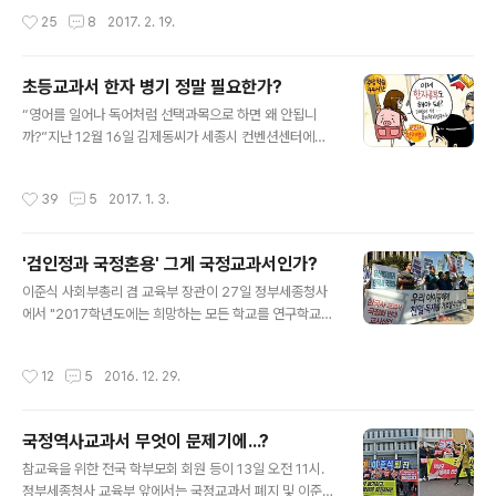
해지고 있다. 그렇지만 하지만 이러한 긍정적인 측면이 있
과거를 치르지 않고도 관직을 주는 음서제가 있었다. 그렇
작성시간
25
8
2017. 2. 19.
음에도 불구하고 연구학교는 형식적인 운영으..
지만 공정한 시험으로 능력이 있는 사람을 뽑기 위하여 광
종 때 과거제를 처음으로 실시하였다. 이를 통해 관리를 뽑
게 되면서 고려에서는 가문이 좋지 않더라도 능력이 뛰어
초등교과서 한자 병기 정말 필요한가?
나면 출세할 수 있는 기회가 생겼다."(89쪽) "정도전은 조
글 내용
선 후기에 이르러 누명을 벗게 되었고, 그의 저술을 모은 도
“영어를 일어나 독어처럼 선택과목으로 하면 왜 안됩니
간행될 수 있었다"(129쪽) "일본인이나 여진족이 조선에
까?”지난 12월 16일 김제동씨가 세종시 컨벤션센터에서
올 때는 일반 백성의 집에 머물러 잠을 자지 못한다. 만일
열린 ‘세종교육공동체 한마당’에서 한 말이다. 영어공부를
마을이나 역에서 소란을 피우는 자가 있거나 제멋대로 노
국어공부보다 많이 하는 나라.. 정말 그렇게 영어를 많이 공
작성시간
39
5
2017. 1. 3.
는 자가 있으면 곤장 80..
부해야할 필요가 있을까? 그것도 이 영어 점수를 소수점 이
하 몇 번째까지 계산해 서열을 매겨 사람의 가치까지 차별
하는 야만적인 교육을...촛불정국에서 대통령이 탄핵을 받
'검인정과 국정혼용' 그게 국정교과서인가?
은 상황에서 교육부가 또 엉뚱한 짓(?)을 시작했다. 이름 하
글 내용
여 ‘초등교과서 한자 병기’ 강행’이 그것이다. 교육부는 학
이준식 사회부총리 겸 교육부 장관이 27일 정부세종청사
생들의 이해를 돕는다는 명분으로 현재 중학교부터 시작하
에서 "2017학년도에는 희망하는 모든 학교를 연구학교로
는 한자교육을 2019학년도부터 초등학교 5·6학년 교과서
지정해 '올바른 역사교과서'를 주 교재로 사용하고, 다른 학
에 300자까지 한자를 표기할 수 있게 하겠다는 것이다.세
교에서는 기존 검정교과서를 사용하도록 하겠다"고 밝혔
작성시간
12
5
2016. 12. 29.
종임금의 훈민정음창제 이후 한글..
다. 이준식장관의 발표를 들으면 이 사람이 한글 낱말 뜻을
아는 사람인지 의심이 든다. 국정이면 국정이요, 검인정이
면 검인정이지 국정과과서와 검인정교과서를 함께 쓰는게
국정역사교과서 무엇이 문제기에...?
어떻게 국정교과서인가? 국정교과서란 ‘국가가 저작권을
글 내용
가지고 전국의 학교가 한가지 교과서로 수업하는 교과서제
참교육을 위한 전국 학부모회 회원 등이 13일 오전 11시.
도’를 말한다. 이네 반해 검인정교과서란 현재의 영어, 미
정부세종청사 교육부 앞에서는 국정교과서 폐지 및 이준식