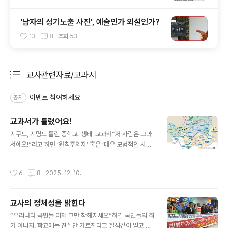
'남자의 성기노출 사진', 예술인가 외설인가?
13
8
조회
53
교사관련자료/교과서
분류 전체보기
주요 글 목록
이벤트 참여하세요
공지
교과서가 틀렸어요!
글 내용
지구도, 지명도 틀린 중학교 ‘생태’ 교과서“저 사람은 교과
서예요!”라고 하면 ‘원칙주의자’ 혹은 ‘매우 모범적인 사람’,
또는 ‘융통성이 없어 답답한 사람’으로 표현하는 말이다. 그
만큼 교과서란 ‘표준’으로 공인을 받아 온 셈이다. 교과용
작성시간
6
8
2025. 12. 10.
도서에 관한 규정 제2조를 보면 교과서는 '학교에서 교육
을 위해 사용하는 학생용의 주된 교재'라고 정의하고 있다.
그러나 역사적으로 보면 교과서를 ‘국정’ 혹은 ‘검인정’으로
교사의 정체성을 밝힌다
만들어 건강하게 성장해야 할 2세 국민들을 국가의 시각에
글 내용
맞춰 ‘국가가 원하는 인간’을 양성해 왔음을 부인할 수 없
“우리나라 국민들 이제 그만 착해지세요”하긴 국민들의 죄
다.사회민주화가 진전되면서 교과서도 국정에서 검인정으
가 아니지. 학교에는 진실만 가르친다고 철석같이 믿고 있