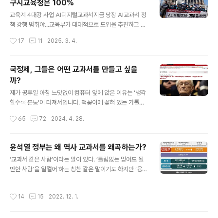
구시교육청은 100%
장관은 “한국 교육에서 인공지능 디지털 교과서 발행은 시
글 내용
급하며 기대 효과는 충분하다.”고 했다. ■ 준비도 없이 도
교육계 4대강 사업 AI디지털교과서지금 당장 AI교과서 정
입하는 AI디지털 교과서 하지만 반대 목소리도 만만찮다.
책 강행 멈춰야...교육부가 대대적으로 도입을 추진하고 나
학자들은 AI디지털 교과서는 “아이들의 사고력, 판단력, 통
섰던 AI디지털교과서의 전국 채택율이 32%에 그치는 것
작성시간
17
11
2025. 3. 4.
합적 능력도 사라지게 ..
으로 나타났다. 특히 대구(강은희 교육감)의 경우, 466개
(100%) 학교 모두 채택한데 반해 세종 (최교진 교육감)은
8개 학교(8%)에서만 채택하여 전국 최하위를 기록했다.
국정제, 그들은 어떤 교과서를 만들고 싶을
이는 세종교육청이 교육부 정책에 적극 동조하여 사업을
까?
추진한 일부 교육청과 달리, 세종시 교육청은 AI디지털교
글 내용
과서 사용에 대한 우려와 반대 의견을 표명한 지역 교육공
제가 공휴일 아침 느닷없이 컴퓨터 앞에 앉은 이유는 '생각
동체의 의견을 적극 받아들여 주체적으로 대응한 결과로
할수록 분통'이 터져서입니다. 책꽂이에 꽃혀 있는 가톨릭
평가받고 있다.■ 꼴지가 칭찬받아야 할 AI디지털교과서
창간호가 눈에 띄어서 빼보았더니 제가 쓴 국정제, 그들은
작성시간
65
72
2024. 4. 28.
채택률 꼴찌1등 신드롬에 빠진 학부모들은 1등이면 뭐든지
어떤 교과서를 만들고 싶을까?> 이런 글이 있어 여기 다시
좋은 것이라고 할지 모르지만 이번..
올립니다. 2016년 1월 당시 박근혜는 우리나라 교과서를
국정교과서로 바꾸기 위해 난리를 치던 때 쓴 글입니다. 8
윤석열 정부는 왜 역사 교과서를 왜곡하는가?
년 전이네요. 고등학생들이 배우는 한국사에 5·16군사정
글 내용
‘교과서 같은 사람’이라는 말이 있다. ‘틀림없는 믿어도 될
변을 ' 5·16 혁명'으로, 이승만을 '건국대통령'으로, 1948
만한 사람’을 일컬어 하는 칭찬 같은 말이기도 하지만 ‘융통
년 8월 15일을 '건국절'...이라는 내용을 담은 국정교과서
성이 없는 고지식한 사람’을 지칭하는 표현이기도 하다. 요
를 만들었기 때문입니다. 박정희를 따라배우겠다는 윤석열
즈음 같은 변화무상한 세상에 융통성이 없는 원칙주의자는
이 이름을 '국정'으로는 바꾸지 않지만, 확정된 2022 개정
작성시간
14
15
2022. 12. 1.
세상으로부터 왕따당하기 안성마춤이다. 그래서 일가? 정
교육과정에 ‘자유민주주의’ 표현을 추가하고, ‘성 소수자·성
권이 바뀔 때마다 교과서가 수난을 당한다. ‘대한민국 정부
평등’ 용..
수립이냐’ ‘대한민국 수립이냐’. ‘민주주의냐’, ‘자유민주주