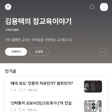
검색하기
티스토리
김용택의 참교육이야기
구독자
559
가장 훌륭한 교사는 아이들을 사랑하는 교사입니다.
구독하기
방명록
신고하기 레이어
열기
인기글
‘왜곡 보도’ 언론의 자유인가? 범죄인가?
6
7
조회
90
‘신탁통치 오보사건(誤報事件)’의 진실
2
4
조회
62