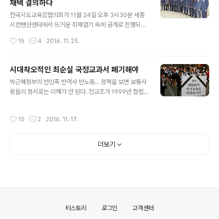
채택 결의하다
화여대 명예교수’이고 ‘집필진 46명, 편찬심의위원 16
글 내용
명’이라는 것 정도가 국정교서 집필에 대한 정보의 전부다.
전국시도교육감협의회가 11월 24일 오후 3시30분 세종
“균형 있고 우수한 역사 전문가들로 집필진을 구성하겠
시컨밴션센터에서 뜨거운 취재열기 속에 공개로 진행되었
다”는 교육부의 발표와는 달리 대표집필자 신형식 명예교
습니다. 언론이 교육감협의회에 이같은 관심을 가지게 된
작성시간
15
4
2016. 11. 25.
수는 지난해 11월6일 기자 성추행 논란으로 자진 사퇴해
이유는 오는 28일 국정교과서 시행을 앞두고 교육부가 발
집필진조차 알 수 없이 만들어진..
표할 계획을 전국의 교육감들이 어떤 입장을 내놓을 지 궁
금했기 때문이다. 전국의 교육감들은 '중·고등학교 역사교
시대착오적인 최순실 국정교과서 폐기해야
과서의 국정화 추진중단 및 폐기를 촉구한다'는 성명서를
글 내용
박근혜정부의 반민족 반역사 반노동... 정책을 보면 보통사
통해 '국가 비상사태를 불러 온 중대 범죄의 공범이자 피의
람들의 정서로는 이해가 안 된다. 전교조가 1999년 합법
자로 대통령이 입건된 헌정 사상 초유의 사태 속에서 대통
노조의 지위를 얻은 지 14년 만에 전국의 초·중·고교에서
령과 정부 정책에 대한 국민적 분노와 불신이 극에 달하고
일하는 교사들은 헌법이 보장하는 노동자의 단결권을 빼앗
있다.'면서 '국민 대다수의 의견을 묵살한 채 반헌법적, 비
작성시간
15
2
2016. 11. 17.
겼다. 근로시간의 단축, 비정규직 사용기간 연장, 파견근로
민주적, 반교육적 방식으로 추진한 대통령의 대표적인 정
확대...를 내용으로 한 ‘노동시장 구조개악을 바탕으로 한
책인 역사교과서 국정화 전환은 즉시 중단'을 ..
노동 관련 5대 개정 법안이며 자본의 비리와 경영실패 책
더보기
임을 노동자에게 전가하는 구조조정 계획 등 반노동적책은
노동자들로 하며금 총력투쟁을 불러 오게 만들어 놓았다.
수학여행을 가던 학생들을 온국민이 지켜 보는 가운데 30
4명이 수장되는 참혹한 모습을 속수무책으로 보고 있어야
했던 국민들, 자신이 공약으로 내건 쌀값을 제값 받게 해달
라는 농민을 물대포로 쏴 죽이고도..
의안내
티스토리
로그인
고객센터