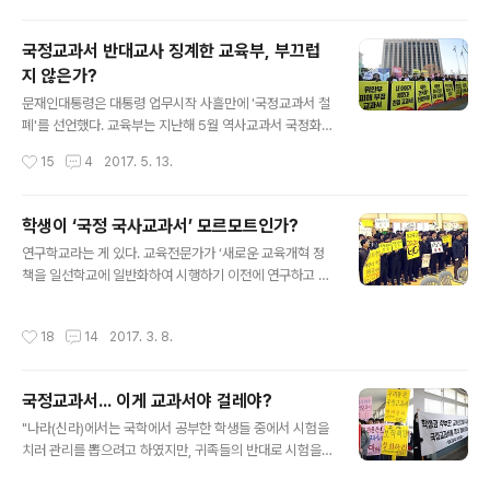
토론을 해도 어려워할까. 지식만 암기하고 현실은 외면하
는 수업은 암기 위주로 어려워할 수밖에 없다. 학교에서 학
국정교과서 반대교사 징계한 교육부, 부끄럽
생들이 공부하는 이유는 앞으로 그들이 살아갈 세상을 준
지 않은가?
비하기 위한 사회화 과정이다. 역사든 경제든 법이든 이런
글 내용
사회과학은 지식이 아니라 사회 속에 숨겨진 관계를 찾아
문재인대통령은 대통령 업무시작 사흘만에 '국정교과서 철
내는 과목이다. 인간과 인간 사이의 관계에서 일어나는 사
폐'를 선언했다. 교육부는 지난해 5월 역사교과서 국정화
회 현상과 인간의 사회적 행동을 탐구하는 사회과학은 가
는 역사를 왜곡한다며 시국선언에 참여한 교사 2만1722
작성시간
15
4
2017. 5. 13.
치관이 가장 중요하다. 가치관이나 주관이..
명에 대한 징계를 지시한데 이어 교육부 장관 표창을 비롯
해 지난해 8월에는 퇴직교원에 대한 훈·포장까지 제외해
논란이 됐던 일이 있다. 19대 대통령에 당선된 문재인 대통
학생이 ‘국정 국사교과서’ 모르모트인가?
령은 당선 첫날 국사교과서 국정화 폐지를 선언했다. 교육
글 내용
연구학교라는 게 있다. 교육전문가가 ‘새로운 교육개혁 정
부에 묻고 싶다. 교육부는 국사교과서 국정화 반대를 지금
책을 일선학교에 일반화하여 시행하기 이전에 연구하고 그
도 반대하는가? 필자는 지난 2007년 6월 13일 오마이뉴
실효성을 검증하여 시범적으로 운영하기 위해 특별히 지정
스에 '교육부 정말 폐지할 수 없을까?'라는 글을 썼던 일이
된 학교’를 일컬어 연구학교라고 한다. 이러한 연구학교는
있다. 이 글 외에도 '교과부는 왜 ‘교육 파괴부’라는 소릴 듣
작성시간
18
14
2017. 3. 8.
‘교육과정·교육방법·교육자료 및 교과용도서 등의 연구·개
는가?'라는 글이면 기회가 있을 때마다 교육부의 반교육적
발·검증을 목적’으로 하는 정책연구학교와 ‘교육관련 연구
인 행태를 지적했다. 필자뿐만..
결과에 대한 모범사례 개발·확산을 목적’으로 하는 시범학
국정교과서... 이게 교과서야 걸레야?
교 등의 두 종류가 있다. 연구학교에 대해서는 우수 교원의
글 내용
배치, 연구학교 교원에 대한 인사고과에서 가산점을 주는
"나라(신라)에서는 국학에서 공부한 학생들 중에서 시험을
승진상 유리한 처우, 연구상 필요한 도서비·교재 제작비와
치러 관리를 뽑으려고 하였지만, 귀족들의 반대로 시험을
기타 필요한 경비를 지원하는 등 특별한 정책적 배려가 취
치를 수 없었다"(89쪽) "고려에도 고위 관리의 자손에게