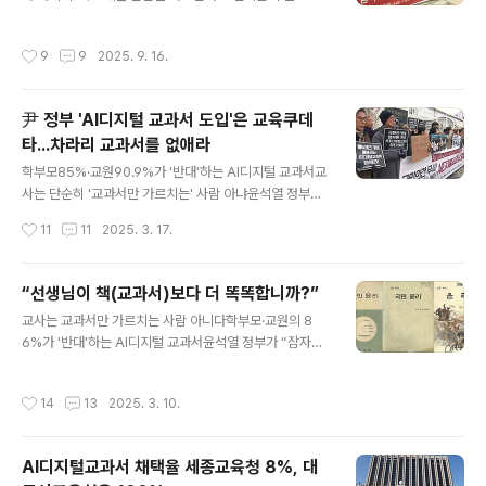
로 바뀌고 있다. 수학능력고사가 있는 나라에서 ‘검인정 교
는 학부모들이 언감생심 학교가 거짓말을 가르칠 것이라고
과서’란 사실상 ‘국정교과서’나 다름없지만 그래도 출판사
는 상상도 하지 못할 것이다. ‘거짓말’이라는 표현이 거슬리
작성시간
9
9
2025. 9. 16.
의 성향에 따라 ..
면 ‘국정교과서’라고 표현하면 믿을 수 있을까?국정교과서
란 이름 그대로 국가가 만든(편찬한) 교과서다. 국정교과서
는 교육부가 ‘저작권을 가지고 저작과 발행 및 채택에 이르
尹 정부 'AI디지털 교과서 도입'은 교육쿠데
기까지 국가가 직·간접적으로 관여해 만든 책’이다. ‘국가가
타...차라리 교과서를 없애라
만들었으니 어른하려고...?’ 하겠지만 선생들을 믿지 못해
글 내용
만든 국정교과서에는 국가가 필요하다는 내용만 담긴다.
학부모85%·교원90.9%가 '반대'하는 AI디지털 교과서교
국정교과서를 배우게 해야 ‘빨갱이 교사(?)들이 아이들을
사는 단순히 '교과서만 가르치는' 사람 아냐윤석열 정부가
망치는(?) ....’ 불행한 일이 없을 것이라는 판단 때문이다.
“잠자는 교실을 깨우겠다”며 야심차게 도입한 AI디지털 교
작성시간
11
11
2025. 3. 17.
그래서 국가가 국정교과..
과서에 브레이크가 걸렸다. 종이 교과서를 AI 디지털교과
서로 바꾸면 정말 교육혁명이 일어날까? 이주호 교육부장
관은 지난해 10월 24일 국회에서 열린 종합 국정감사에서
“선생님이 책(교과서)보다 더 똑똑합니까?”
‘AI 디지털교과서’를 일부 과목에 도입하고, 2028년까지
글 내용
교사는 교과서만 가르치는 사람 아니다학부모·교원의 8
전 과목 도입을 목표로 추진할 것이라며 이번 3월부터는
6%가 '반대'하는 AI디지털 교과서윤석열 정부가 “잠자는
초등3·4학년과 중등1학년, 고등1학년을 대상으로 영어, 수
교실을 깨우겠다”며 야심차게 도입한 AI디지털 교과서에
학, 정보, 국어(특수교육) 과목에 인공지능이 탑재된 디지
브레이크가 걸렸다. 종이 교과서를 AI 디지털교과서로 바
털교과서를 활용한다는 계획이다.■ 준비도 없이 도입하는
작성시간
14
13
2025. 3. 10.
꾸면 교육혁명이 일어날까? 이주호 교육부장관은 2025년
AI디지털 교과서 김현수 명지병원 정신건강의학과 교수는
부터 종이책 교과서를 수학, 영어, 정보, 국어(특수교육) 과
디지털 교과서를 전면 도입할..
목을 AI 디지털 교과서로 바꾸고 28년까지 국어, 기가, 사
AI디지털교과서 채택율 세종교육청 8%, 대
회, 과학 교과까지 AI 디지털교과서를 개발할 예정이다. 이