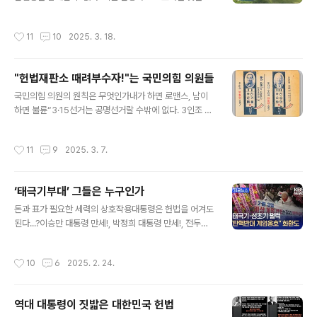
만 미국 유학 등 미국 영향을 많이 받은 것으로 평가받는 이
든 국가권력의 의무다.” 독일 기본법은 이렇게 시작한다.
승만 전 대통령의 주장으로 미국식 대통령책임제로 정부형
세계인권선언은 “모든 인간은 태어날 때부터 자유로우며
작성시간
11
10
2025. 3. 18.
태를 바꾸고, 국회는 단원제로 수정한 헌법안..
그 존엄과 권리에 있어 동등하다. 모든 사람은 인종, 피부
색, 성, 언어, 종교, 정치적 또는 기타의 견해, 민족적 또는
사회적 출신, 재산, 출생 또는 기타의 신분과 같은 어떠한
"헌법재판소 때려부수자!"는 국민의힘 의원들
종류의 차별이 없이, 이 선언에 규정된 모든 권리와 자유를
글 내용
향유할 자격이 있다”고 했다.■ 헌법이 가장 강조하는 가치
국민의힘 의원의 원칙은 무엇인가내가 하면 로맨스, 남이
는 인간의 존엄성우리헌법 제10조는 모든 국민은 인간으
하면 불륜“3·15선거는 공명선거랄 수밖에 없다. 3인조 식
로서의 존엄과 가치를 가지며, 행복을 추구할 권리를 가진
투표 방식에 대해 “불법이라고 볼 수 없다.” 이기붕 의장이
다. “국가는 개인이 가지는 불가침의 기본적 인권을 확인하
기자회견에서 한 말이다. 그는 선거 후 민심이 악화되었다
작성시간
11
9
2025. 3. 7.
고 이를 보장할 의무를 진..
고 보지 않는다면서, “경제문제보다도 윤리 도의보다도 법
이 제일이라고 가르치고 싶다”고 했다. 그러면서 “총은 줄
때는 쏘라고 준 것이지 가지고 놀라고 준 것은 아니다”라고
‘태극기부대’ 그들은 누구인가
했다. (OPEN ARCHVES 1960년 3.19) 1960년 3월 1
글 내용
5일 경찰이 시위 진압을 위해 군중을 향해 총을 쏴 김주열
돈과 표가 필요한 세력의 상호작용대통령은 헌법을 어겨도
군을 죽여 마산 앞바다에 던져놓고 한 말이다.■ 내란을 옹
된다...?이승만 대통령 만세!, 박정희 대통령 만세!, 전두환
호 하면서 '변화와 혁신의 채찍질'자유당의 후예 국민의힘
대통령 만세!, 박근혜 대통령 만세!, 이명박 대통령 만세!, 윤
권영세 비대위원장은 '대통령을 끌고 가는 건 국격을 엄청
석열 대통령 만세! 집회에 참석하고 돌아온 사람들이 들었
작성시간
10
6
2025. 2. 24.
나게 떨..
다는 태극기부대 사람들의 구호다. AI시대 이 무슨 자다 남
의 다리 긁는 소리인가. 살인강도가 훗날 선행을 했다고 칭
송받을 수 있는가. 무고한 시민 수백명을 죽인 학살자가 존
역대 대통령이 짓밟은 대한민국 헌법
경받을 인물인가. “대통령을 지키자. 빨갱이를 몰아내
글 내용