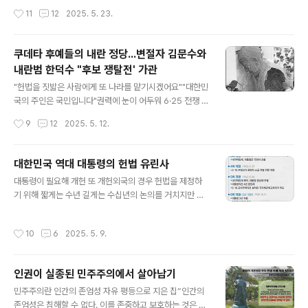
'제국'에서 '민국'으로 바뀐 것은...'대한제국'이 문을 닫은
한 최고의 규범”이요, 나라의 주인인 국민을 위한 안내서이
작성시간
11
12
2025. 5. 23.
이후 첫 정부인 임시정..
다. 올해는 1919년 4월 11일 대한민국 헌법이 상해임시정
부에서 제정된지 106주년이다. 혹자는 헌법이 1948년 7
월 17일 제정된 것으로 아는 사람들이 있지만 우리나라 헌
쿠데타 후예들의 내란 정당...변절자 김문수와
법은 일제감정기와 미군정기간을 거처 19119년 4월 11일
내란범 한덕수 "후보 쟁탈전' 가관
상해에서 만든 헌법은 9차개헌 현행 헌법의 모태다. ■ 올
글 내용
해는 임시헌법 제정 106주년, 제헌헌법제정 78주년상해
"헌법을 짓밟은 사람에게 또 나라를 맡기시겠어요""대한민
임시정부에서 제정한 헌법은 전문과 본문 9조가 전부다.
국의 주인은 국민입니다"권력에 눈이 어두워 6·25 전쟁 중
전문은 “신인(神人)의 일치로, 중외(中外)가 협응하여, 서
에 피난처 부산에서 ‘발췌개헌’도 모자라 전쟁이 채 끝나기
작성시간
9
12
2025. 5. 12.
울에서 일어난 지 30여 일 만에 평화적 독립을 300여 주
바쁘게 86세의 나이로 ‘사사오입 개헌’으로 집권하려다 4·
에 광복하고, 국민의 신..
19혁명으로 쫓겨난 이승만을 국부로 추종하는 세력들....
총칼과 대포로 무장하고 4·19 혁명정부를 뒤엎고 권력을
대한민국 역대 대통령의 헌법 유린사
도둑질해 18년간 집권하다 부하의 총에 맞아 이승을 하직
글 내용
대통령이 필요해 개헌 또 개헌외국의 경우 헌법을 제정하
한 박정희에게 은혜를 입은 세력들... 이런 박정희를 흠숭한
기 위해 짧게는 수년 길게는 수십년의 논의를 거치지만 우
것도 모자라 그의 딸 박근혜까지 대통령으로 만든 세력이
리나라 헌법은 50일만에 제정된 헌법도 있다. 우리 헌법은
오늘날 국민의힘이다.■ 가해자를 짝사랑하는 피해자들....
옛 일본제국 헌법과 독일의 바이마르 헌법을 그대로 본떴
스톡홀름 증후군(Stockholm syndrome)이라고 했던
작성시간
10
6
2025. 5. 9.
다. 사실 독일 바이마르 헌법을 베낀 일본 헌법을 다시 베꼈
가. 스톡홀름 증후군이란 '인질(피해자)이 납치범(가해자)
다는 것이 더 정확한 표현이다. 하지만 '정부형태'만은 일왕
에게 동조하고 감..
이 존재하는 옛 일본제국 헌법과 다르게 미국식 '대통령
인권이 실종된 민주주의에서 살아남기
제'를 채택했다.제헌국회의 헌법 기초위원들도 처음에는
글 내용
국회를 하원과 상원 등으로 나누는 양원제로 구성하고, 정
민주주의란 인간의 존엄성 자유 평등으로 지은 집“인간의
부형태는 의원내각제로 하는 헌법 초안을 만들었다. 하지
존엄성은 침해할 수 없다. 이를 존중하고 보호하는 것은 모