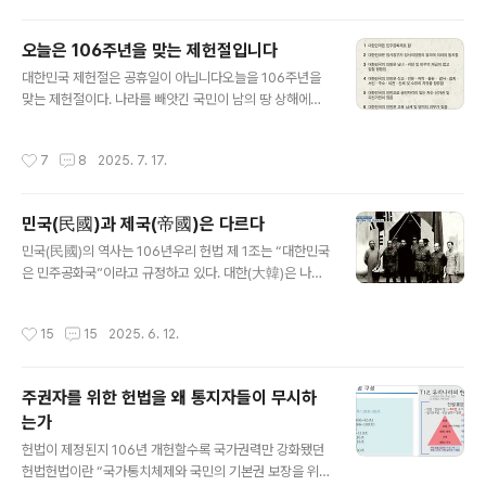
나 개..
겠느냐는 말이다. 잘살고 싶어 부부가 아이를 유치원에 맡
겨놓고 열심히 돈만 벌어온다고 살림살이가 나아지는 것이
오늘은 106주년을 맞는 제헌절입니다
아니라는 얘기다.학교교육도 그렇다. ‘학교의 우등생이 사
글 내용
회의 열등생’이라는 말이 있다. 학교는 원칙만 가르치고 현
대한민국 제헌절은 공휴일이 아닙니다오늘을 106주년을
실을 가르치지 않는다. 그것도 시험용으로 암기하는 교육
맞는 제헌절이다. 나라를 빼앗긴 국민이 남의 땅 상해에서
만 하다 보니 고지식한 인간을 키우고 있는 것이다. 혁신학
1919년 4월 11일 “제1조 대한민국은 민주공화제로 한다.
교의 바람이 교육계를 뒤흔들고 있다. 혁신학교란 공교육
제2조 대한민국은 임시정부가 임시의정원의 결의에 의하
작성시간
7
8
2025. 7. 17.
의 틀 안에서 기존의 획일적인 교육 방식을 벗..
여 통치한다. 제3조 대한민국의 인민은 남녀, 귀천 및 빈부
의 계급이 없고 일체 평등하다”...는 대한민국 임시헌장을
발표했다.■ 남의 땅 상해에서 임시헌법 발표한 대한민국
민국(民國)과 제국(帝國)은 다르다
임시헌장의 “대한민국은 민주공화제” 조항은 1948년 제
글 내용
헌헌법과 9차개헌 현행헌법과 똑같다. 헌법이란 국가의 형
민국(民國)의 역사는 106년우리 헌법 제 1조는 “대한민국
태와 국민의 기본권 등을 정하고 있는 국가의 기본법으로
은 민주공화국”이라고 규정하고 있다. 대한(大韓)은 나라
서 국가의 구성·조직·작용과 기본권 보장에 관한 원칙을 규
의 이름이요, 민국(民國)이란 나라의 주인이 국민이다. 제
정한 근본법이며 최고의 수권법이다. 1789년 프랑스 인권
국(帝國)은 나라의 주인이 주권자인 국민이 아니라 임금
작성시간
15
15
2025. 6. 12.
선언 제16조는 “권리의 보장이 확..
(王)이다. 이는 우리나라의 정치 체제가 민주공화국임을 명
시적으로 밝힌 것이다. 우리나라는 단군 할아버지께서 나
라를 세우신지 4385년이 된다. 4385년 중 조선의 고종
주권자를 위한 헌법을 왜 통지자들이 무시하
임금은 1897년 제국을 선포했다가 1910년 일제에 의해
는가
무너졌으니 상해임시정부가 선포한 대한민국의 이전까지
글 내용
역사는 제국이다. 1919년 4월 11일 상해 임시정부에서 대
헌법이 제정된지 106년 개헌할수록 국가권력만 강화됐던
한민국을 선포해 민국(民國)의 역사는 106년이 된다.■
헌법헌법이란 “국가통치체제와 국민의 기본권 보장을 위