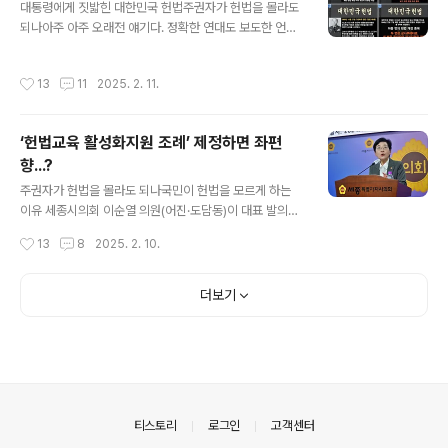
자”는 태극기부대 구호라는 것은 알고 있지만, 독재자를 향
대통령에게 짓밟힌 대한민국 헌법주권자가 헌법을 몰라도
해 만세를 부르다니...■ 태극기부대는 왜 범법자를 좋아 하
되나아주 아주 오래전 얘기다. 정확한 연대도 보도한 언론
는가우리나라 역대 대통령 13명 중 8명이 범죄자이다. 태
사의 이름도 다 잊었지만 ‘토픽 뉴스’라는 난에 추위와 굶주
극기부대는 왜 4·19혁명으로 쫓겨나거나 쿠데타의 주범
림으로 견디다 못해 죽은 노숙자 신원을 확인한 결과 이 노
작성시간
13
11
2025. 2. 11.
그리고 학살자와 실..
숙자에게 연고자가 없었던 먼 친척벌 재벌의 유언으로 남
긴 예금이 수십억원이었다는 기사였다. 자기 재산이 수십
억원의 재산가가 굶어 죽는다는 것을 자신에게 권리가 있
‘헌법교육 활성화지원 조례’ 제정하면 좌편
다는 것을 모르고 사는 사람도 마찬가지다.■ 헌법이란 주
향...?
권자인 국민을 위해 만든 규범대한민국은 민주공화국이다.
글 내용
대한민국의 주권은 국민에게 있고, 모든 권력은 국민으로
주권자가 헌법을 몰라도 되나국민이 헌법을 모르게 하는
부터 나온다. 대한민국 헌법 1장 총강의 1조다. 반만년 역사
이유 세종시의회 이순열 의원(어진·도담동)이 대표 발의하
의 우리나라가 ‘대한민국’, ‘민주공화국’이 되기까지 얼마나
고 김동빈·김학서·김현미·김효숙·박란희·상병헌·안신일·여
작성시간
13
8
2025. 2. 10.
많은 선현들이 피땀흘려 싸워 쟁취한 나라..
미전·유인호·이현정 의원이 공공발의한 ‘헌법교육활성화
지원조례’는 세종지역 초·중·고교 학생들이 민주시민으로
서 필요한 자질을 갖추고, 헌법적 가치관을 함양하기 위해
더보기
발의했다. 이순열 의원이 대표발의한 헌법교육활성화 지원
조례제정을 반대하는 ‘헌법교육조례반대시민연대’는 세종
시청 정음실에서 기자회견을 열고 "학생 교육을 정쟁의 도
구로 변질시키는 헌법교육 조례는 반드시 철회돼야 한
다”며 "강행처리 시 결코 좌시하지 않을 것”이라고 반대하
고 나섰다.■ 헌법교육이 “교육의 중립성을 훼손”...?이 의
의안내
티스토리
로그인
고객센터
원이 발의한 조례안에는 성·형평성·체계성 등을 고려해 ..