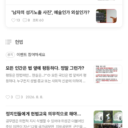
'남자의 성기노출 사진', 예술인가 외설인가?
13
8
조회
60
헌법
분류 전체보기
주요 글 목록
이벤트 참여하세요
공지
모든 인간은 법 앞에 평등하다. 정말 그런가?
글 내용
평등은 헌법에만... 현실은...?“① 모든 국민은 법 앞에서 평
등하다. 누구든지 성별·종교 또는 사회적 신분에 의하여 정
치적·경제적·사회적·문화적 생활의 모든 영역에 있어서 차
별을 받지 아니한다. ② 사회적 특수계급제도는 인정되지
작성시간
3
3
2026. 8. 8.
아니하며, 어떠한 형태로도 이를 창설할 수 없다.” 대한민
국헌법 제11조다. 그런데 왜 유전무죄니 무전유죄 혹은 황
제 노역이라는 말이 공공연하게 나돌까? 보수를 참칭한 친
정치인들에게 헌법교육 의무적으로 해야…
일세력, 수구세력들이야 ‘평등’이라는 말만 꺼내면 빨간색
글 내용
을 칠하고 싶겠지만 평등이란 민주주의 국가의 엄연한 헌
공무원은 위헌적 지시 식별할 수 있어야 위성곤 더불어민
법적 가치다. 그런데 이런 평등이 왜 현실에서는 짓밟히고
주당 의원이 지난 12월 국가공무원, 지방공무원, 군인을 대