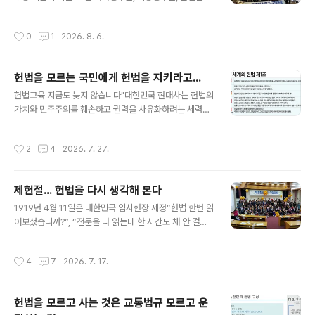
멸시(?)당해 상처투성이가 되고 있는 것일까?평등이란 헌
상으로 헌법교육을 법률로 의무화하는 내용의 ‘헌법교육
법이 지향하는 가치뿐만 아니라 프랑스 혁명의 인권선언,
의무화 3법’을 대표 발의했다. 발의된 법안은 국가공무원
작성시간
0
1
2026. 8. 6.
미국의 독립선언, UN 인권선언이..
법과 지방공무원법, 군인의 지위 및 복무에 관한 기본법이
다. 위 의원은 "12·3 불법계엄 사태는 헌법의 무게를 망각
한 결과이자, 헌법 이해 부족이 얼마나 큰 위험을 초래할 수
헌법을 모르는 국민에게 헌법을 지키라고...
있는지를 보여준 사건"이라며 "헌법교육 강화를 통해 공직
글 내용
자가 위헌적 지시를 식별·거부할 역량을 갖춰야 국민을 위
헌법교육 지금도 늦지 않습니다"대한민국 현대사는 헌법의
한 민주행정이 가능하다"고 했다. 개정안에는 국가공무원,
가치와 민주주의를 훼손하고 권력을 사유화하려는 세력과
지방공무원, 군인을 대상으로 정기적인 헌법교육을 법률로
주권을 지켜온 국민의 치열한 투쟁이었다“, "그 누구도 헌
의무화하고, 특히 군인의 경우 장성급 장교에 대해서는 계
법 위에 군림하려 해서는 안 된다" ... 이 대통령은 “국가는
작성시간
2
4
2026. 7. 27.
급의 특성과 직무의 책임성을 고려해..
국민을 위해 존재하고 국가권력은 모두 국민으로부터 나온
다”며 “국가 권력은 오로지 국민의 이익과 국가의 미래를
위해 사용돼야 한다”고 강조했다. 이어 “국민의 대리인으
제헌절... 헌법을 다시 생각해 본다
로 선출된 공직자들은 주어진 권한과 예산을 오직 국민과
글 내용
국가의 미래를 위해 사용해야 한다”며 “권한의 크기만큼
1919년 4월 11일은 대한민국 임시헌장 제정“헌법 한번 읽
책임이 있고 그 책임은 모두를 향해 있다”고 말했다. 이재
어보셨습니까?”, “전문을 다 읽는데 한 시간도 채 안 걸립
명 대통령이 지난 제78주년 제헌절을 맞아 청와대 영빈관
니다” 길거리에서 혹은 사람들이 모이는 곳이면 때와 장소
에서 열린 '빛의 위원회' 출범 기념 시민 초청 행사에서 한
를 가리지 않고 달려가 ‘손바닥헌법책’을 보급하는 사람들
작성시간
4
7
2026. 7. 17.
발언이다. ■ 헌법 가르치지 않..
이 있다. ‘우리헌법읽기국민운동’ 회원들이 그들이다. 이들
은 지난 촛불시민혁명으로 온 나라가 뜨겁게 달아오를 때
광화문광장에서 빠짐없이 나타나 한권에 500원 인쇄비정
헌법을 모르고 사는 것은 교통법규 모르고 운
도로 헌법책을 보급해 시민들의 호기심과 성원을 받기도