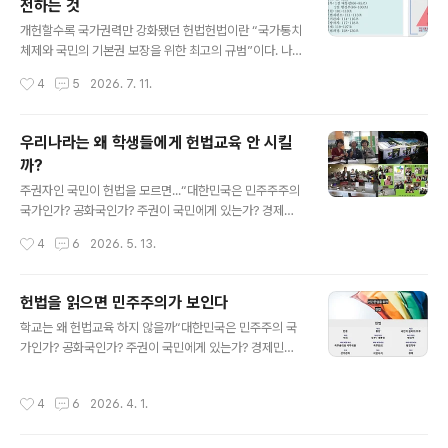
전하는 것
했다. ‘우리헌법읽기국민운동’이 출범한지 10년, 헌법을 읽
글 내용
고 알아 헌법대로 살자는 사람들이 모여 만든 이 손바닥헌
개헌할수록 국가권력만 강화됐던 헌법헌법이란 “국가통치
법책을 알 만한 사람들은 다 안다.헌법 전문과 본문 130조
체제와 국민의 기본권 보장을 위한 최고의 규범”이다. 나라
그리고 부칙 6조까지 다 읽는데 걸리는 시간은 45분 정도
의 주인인 국민을 위한 안내서... 대한민국 헌법은 미군정시
작성시간
4
5
2026. 7. 11.
다. 이 헌법을 다 읽어 본 ..
대가 끝난 1948년 제헌헌법이 제정 선포됨으로서 반만년
역사상 처음으로 ‘민주공화국’이 탄생하게 되었다. 그러나
헌법이 제정된지 78년이 지났지만 헌법을 모르고 사는 국
우리나라는 왜 학생들에게 헌법교육 안 시킬
민들이 대부분이다. 대한민국 헌법 제 1조는 “대한민국은
까?
민주공화국이다”라고 했지만 나라의 주인인 국민이 자신
글 내용
의 권리와 의무가 무엇인지도 모르고 살고 있다면 주인으
주권자인 국민이 헌법을 모르면...“대한민국은 민주주주의
로서 권리행사를 제대로 하며 살수가 없다.■ 현행 대한민
국가인가? 공화국인가? 주권이 국민에게 있는가? 경제민
국의 헌법대한민국 헌법은 1919년 4월 11일 상해임시정
주화가 실현되고 있는가? 모든 국민이 인간답게 살고 있는
작성시간
4
6
2026. 5. 13.
부에서 제정한 임시헌장과 1948년 7월 17일 제정한 제헌
가?”.... 이렇게 물어 보면 “예, 그렇습니다”하고 명쾌한 대
헌법 그리고 1978년 6월항쟁으로 개정..
답을 할 수 있는 사람이 얼마나 될까? 헌법에는 대한민국의
주인은 국민이라는 것과 주권이 국민에게 있다는 것을 보
헌법을 읽으면 민주주의가 보인다
장하고 있지만 대부분의 국민들은 자신에게 그런 권리가
글 내용
학교는 왜 헌법교육 하지 않을까“대한민국은 민주주의 국
어디에 보장 되어 있는지 잘 알지 못한다.우리나라 학교교
가인가? 공화국인가? 주권이 국민에게 있는가? 경제민주
육은 이해 못할 일 한 두 가지가 아니다. 중학교나 고등학교
화가 실현되고 있는가? 모든 국민이 인간답게 살고 있는
입학식을 할 때 학생대표가 교장선생님 앞에서 선서를 한
가?” 이렇게 물어 보면 “예, 그렇습니다”하고 명쾌한 대답
다. “나는 교칙을 준수하고...”라고 시작하는 선서를 하지만
작성시간
4
6
2026. 4. 1.
을 할 수 있는 사람이 얼마나 될까? 헌법에는 대한민국의
이 때 선서를 하는 학생 대표도 입학하는 신입생도 교칙을
주인은 국민이라는 것과 주권이 국민에게 있다는 것을 보
읽어 본 학생은 아무도 없..
장하고 있지만, 대부분의 국민들은 자신에게 그런 권리가