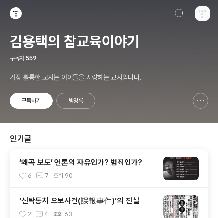
검색하기
티스토리
김용택의 참교육이야기
구독자
559
가장 훌륭한 교사는 아이들을 사랑하는 교사입니다.
구독하기
방명록
신고하기 레이어
열기
인기글
‘왜곡 보도’ 언론의 자유인가? 범죄인가?
6
7
조회
90
‘신탁통치 오보사건(誤報事件)’의 진실
2
4
조회
63