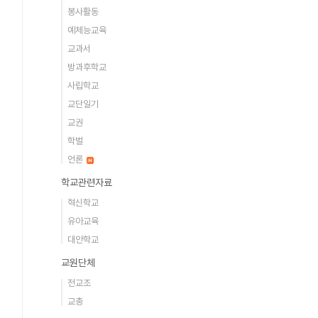
봉사활동
예체능교육
교과서
방과후학교
사립학교
교단일기
교권
학벌
언론
학교관련자료
혁신학교
유아교육
대안학교
교원단체
전교조
교총