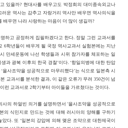
알고 있을까
?
현대사를 배우고도 박정희의 대미종속외교나
끄러운 역사는 감추고 자랑거리 역사만 배우면 역사의식을
를 배우면 나라 사랑하는 마음이 더 많이 생길까
?
명하고 공정하게 집필하겠다고 한다
.
정말 그런 교과서를
교
6
학년들이 배우게 될 국정 역사교과서 실험본에는 지난
당시 만세운동에 나선 학생들과 시위 참가자를 체포하는 일
기생과 광복 이후의 한국 경찰
’
이다
. ‘
항일의병에 대한 탄압
면
‘
을사조약을 성공적으로 마무리했다
’
는 식으로 일본측 시
본 교과서를 분석한 결과
,
이 같은 오류가 무려
350
건이 넘
 이런 교과서로
2
학기부터 아이들을 가르쳤다는 것이다
.
 의사의 하얼빈 의거를 설명하면서
'
을사조약을 성공적으로
본의 식민지로 만드는 것에 대해 러시아의 양해를 구하기
놓았다
.
또
‘
일본의 강압에 의해 맺은 조약으로 대한제국이