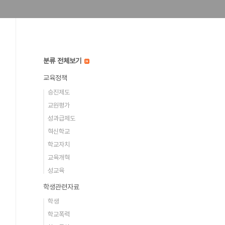
분류 전체보기
교육정책
승진제도
교원평가
성과급제도
혁신학교
학교자치
교육개혁
성교육
학생관련자료
학생
학교폭력