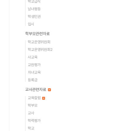
학교급식
남녀평등
학생인권
입시
학부모관련자료
학교운영위원회
학교운영위원회2
사교육
교원평가
자녀교육
등록금
교사관련자료
교육칼럼
학부모
교사
학력평가
학교