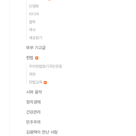
민영화
미디어
철학
역사
세상읽기
외부 기고글
헌법
우리헌법읽기국민운동
개헌
헌법교육
시와 음악
정치경제
건강관리
민주주의
김용택이 만난 사람