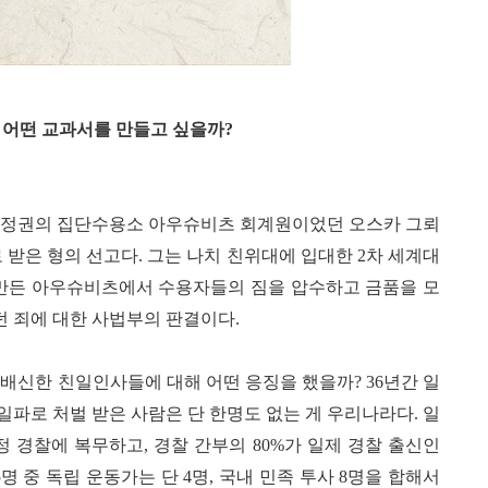
 어떤 교과서를 만들고 싶을까?
치 정권의 집단수용소 아우슈비츠 회계원이었던 오스카 그뢰
 받은 형의 선고다
.
그는 나치 친위대에 입대한
2
차 세계대
만든 아우슈비츠에서 수용자들의 짐을 압수하고 금품을 모
던 죄에 대한 사법부의 판결이다
.
 배신한 친일인사들에 대해 어떤 응징을 했을까
? 36
년간 일
일파로 처벌 받은 사람은 단 한명도 없는 게 우리나라다
.
일
정 경찰에 복무하고
,
경찰 간부의
80%
가 일제 경찰 출신인
5
명 중 독립 운동가는 단
4
명
,
국내 민족 투사
8
명을 합해서