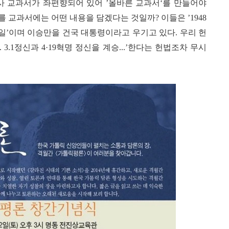
사 교과서가 좌편향되어 있어
’
올바른 교과서
‘
를 만들어야
를 교과서에는 어떤 내용을 담겠다는 것일까
?
이들은
’1948
일
’
이며 이승만을 건국 대통령이라고 우기고 있다
.
우리 헌
.. 3.1
정신과
4·19
혁명 정신을 계승
...’
한다는 헌법조차 무시