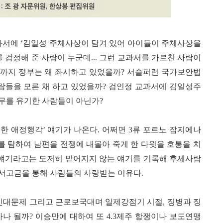
과서에
‘
김일성 주체사상이 담겨 있어 아이들이 주체사상을
를 검정해 준 사람이 누군데
...
그런 교과서를 가르친 사람이
까지 정부는 왜 좌시하고 있었을까
?
서슬퍼런 국가보안법
사람들을 모른 채 하고 있었을까
?
검인정 교과서에 김일성주
무를 유기한 사람들이 아닌가
?
치한 애정행각
’
얘기가 나온다
.
어쩌면
3
류 포르노 잡지에나
를 탐하여 남편을 전쟁에 내몰아 죽게 한 다윗을 호통을 치
얘기라고는 도저히 믿어지지 않는 얘기를 기록해 후세사람
서고금을 통해 사람들의 사랑받는 이유다
.
신대문제 그리고 근로보국대며 일제강점기 시절
,
징병과 징
마나 될까
?
이승만에 대하여 또
4.3
제주 항쟁이나 보도연맹