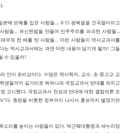
다
.
일본에 은혜를 입은 사람들
.... 8·15
광복절을 건국절이라고
 사람들
...
유신헌법을 만들어 민주주의를 파괴한 사람들
...
태우와 한 배를 탄 사람들
...
이런 사람들이 역사교과서를
다는 역사교과서에는 과연 어떤 내용이 담기게 될까
?
그들
될 수 있을까
?
나라 안이 초비상이다
.
수많은 역사학자
,
교수
,
초
·
중고교 교
학생들까지 길거리로 뛰쳐나와 국정교과서 반대를 외치고
확정 고시했다
.
국정교과서 찬성과 반대에 대한 갤럽여론 조
%"
다
.
종편을 비롯한 정부까지 나서서 홍보까지 벌였지만
 목소리를 높이는 사람들이 있다
.
박근혜대통령과 새누리당