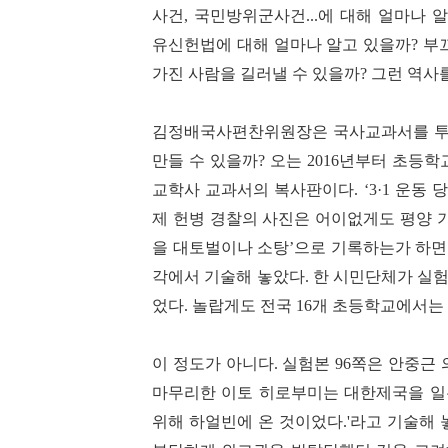
사건
,
국민방위군사건
...
에 대해 얼마나 
유신헌법에 대해 얼마나 알고 있을까
?
부
가진 사람을 길러낼 수 있을까
?
그런 역사
김정배국사편찬위원장은 국사교과서를 투
만들 수 있을까
?
오는
2016
년부터 초등학
교학사 교과서의 복사판이다
. ‘3·1
운동 
제 헌병 경찰의 사진은 어이없게도 평양 
을 대토벌이나 소탕
’
으로 기록하는가 하
각에서 기술해 놓았다
.
한 시민단체가 실험
었다
.
놀랍게도 전국
16
개 초등학교에서는
이 정도가 아니다
.
실험본
96
쪽은 안중근
마무리한 이토 히로부미는 대한제국을 일
위해 하얼빈에 온 것이었다
.'
라고 기술해 