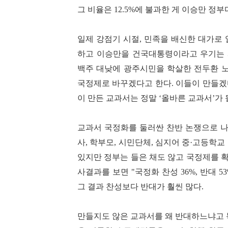
그 비율은
12.5%
에 불과한 게 이승만 정부
일제 강점기 시절
,
민족을 배신한 대가로 
하고 이승만을 건국대통령이라고 우기는
백주 대낮에 광주시민을 학살한 전두환 노
국정제로 바꾸겠다고 한다
.
이들이 만들겠
이 만든 교과서는 정말
‘
올바른 교과서
’
가 
교과서 국정화를 둘러싼 찬반 논쟁으로 
사
,
학부모
,
시민단체
,
심지어 중
·
고등학교 
있지만 정부는 들은 채도 않고 국정제를 
사결과를 보면
"
국정화 찬성
36%,
반대
53
그 결과 찬성보다 반대가 훨씬 많다
.
만들지도 않은 교과서를 왜 반대하느냐고