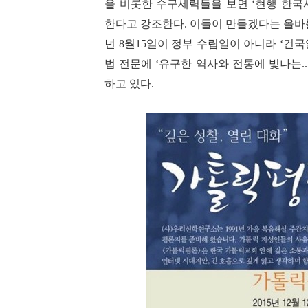
을 비롯한 수구세력들을 보면
‘
현행 한국
한다고 강조한다
.
이들이 만들겠다는 올바
년
8
월
15
일이 정부 수립일이 아니라
‘
건국
법 전문에
‘
유구한 역사와 전통에 빛나는
.
하고 있다
.