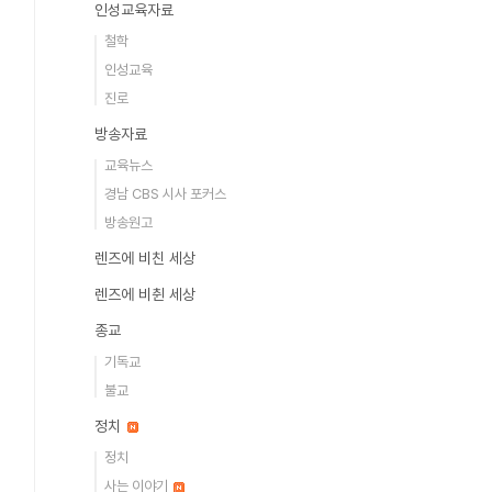
인성교육자료
철학
인성교육
진로
방송자료
교육뉴스
경남 CBS 시사 포커스
방송원고
렌즈에 비친 세상
렌즈에 비췬 세상
종교
기독교
불교
정치
정치
사는 이야기