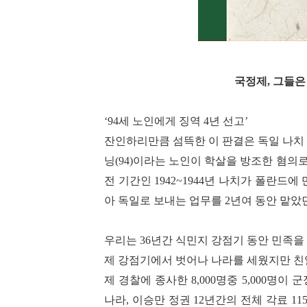
국정제, 그들은
‘94
세 노인에게 징역
4
년 선고
’
잔인하리만큼 섬뜩한 이 판결은 독일 나
닝
(94)
이라는 노인이 학살을 방조한 혐의로
전 기간인
1942~1944
년 나치가 폴란드에 
아 독일로 보내는 업무를
2
년여 동안 맡았
우리는
36
년간 식민지 강점기 동안 민족을
제 강점기에서 벗어나 나라를 세웠지만 친
제 경찰에 종사한
8,000
명중
5,000
명이 군
나라
,
이승만 정권
12
년간의 전체 각료
11