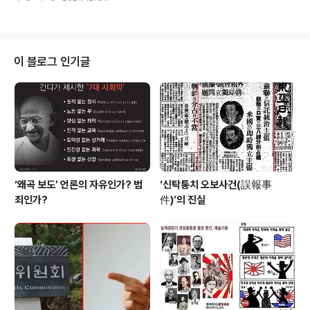
시작하는 새해 첫날을 맞기 위해 오늘은 지난 365일을 되
들이 와서 한 데나리온씩을 받거늘 ..
돌아보고 무엇을 할 것인가를 생각해 봅니다. 사람마다 하
는 일 하고 싶은 일, 그리고 잘하는 일이 다 똑같지 않지요.
내게 주어진 달란트... 다가오는 임인년 새해 365일을 어
떻게 가장 효율적으로 보람있게 보낼 수 있을까 생각해 봅
이 블로그 인기글
니다. 코로나 19로 특히 저 같은 나이 많은 백수가 할 수 있
는 일을 고민하가 시작한 일이 ‘헌법읽기운동’이였습니다.
세상에는 알고도 안 하는 사람도 있지만 몰라서 못하는 사
람도 있습니다. 많은 지식과 기술이 있어도 그 지식과 기술
을 자신만을..
‘왜곡 보도’ 언론의 자유인가? 범
‘신탁통치 오보사건(誤報事
죄인가?
件)’의 진실