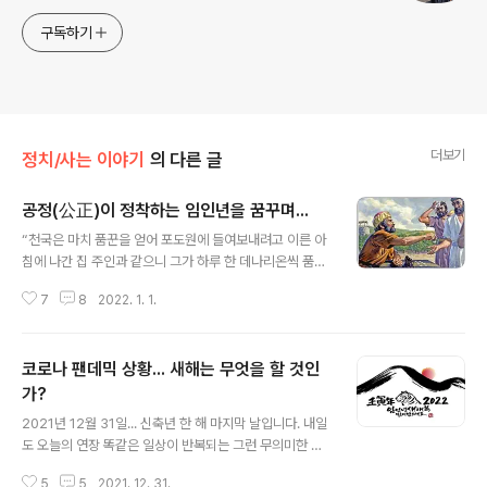
구독하기
더보기
정치/사는 이야기
의 다른 글
공정(公正)이 정착하는 임인년을 꿈꾸며...
글 내용
“천국은 마치 품꾼을 얻어 포도원에 들여보내려고 이른 아
침에 나간 집 주인과 같으니 그가 하루 한 데나리온씩 품꾼
들과 약속하여 포도원에 들여보내고 또 제 삼시에 나가 보
7
8
2022. 1. 1.
니 장터에 놀고 서 있는 사람들이 또 있는지라 그들에게 이
르되 너희도 포도원에 들어가라 내가 너희에게 상당하게
주리라 하니 그들이 가고 제 육시와 제 구시에 또 나가 그와
코로나 팬데믹 상황... 새해는 무엇을 할 것인
같이 하고 제 십일시에도 나가 보니 서 있는 사람들이 또 있
는지라 이르되 너희는 어찌하여 종일토록 놀고 여기 서 있
가?
글 내용
느냐 이르되 우리를 품꾼으로 쓰는 이가 없음이니이다 이
2021년 12월 31일... 신축년 한 해 마지막 날입니다. 내일
르되 너희도 포도원에 들어가라 하니라. 저물매 포도원 주
도 오늘의 연장 똑같은 일상이 반복되는 그런 무의미한 날
인이 청지기에게 이르되 품꾼들을 불러 나중 온 자로부터
이 아니라 의미 있는 일 희망적이고 계획적인 보람찬 일을
시작하여 먼저 온 자까지 삯을 주라 하니 제 십일시에 온 자
5
5
2021. 12. 31.