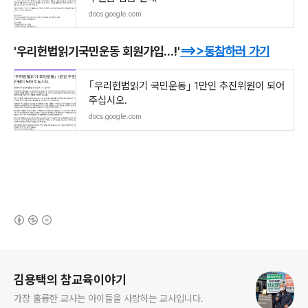
docs.google.com
'우리헌법읽기국민운동 회원가입...!'
==>>
동참하러 가기
｢우리헌법읽기 국민운동｣ 1만인 추진위원이 되어
주십시오.
docs.google.com
(새창열림)
로그 정보
김용택의 참교육이야기
가장 훌륭한 교사는 아이들을 사랑하는 교사입니다.