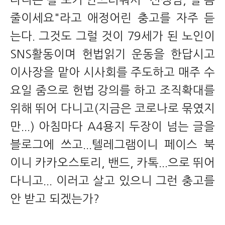
다니는 걸 보거 안쓰러워서 "선생님, 일 좀
줄이세요"라고 애정어린 충고를 자주 듣
는다. 그것도 그럴 것이 79세가 된 노인이
SNS활동이며 헌법읽기 운동을 한답시고
이사장을 맡아 시사회를 주도하고 매주 수
요일 줌으로 헌법 강의를 하고 조직확대를
위해 뛰어 다니고(지금은 코로나로 묶였지
만...) 아침마다 A4용지 두장이 넘는 글을
블로그에 쓰고...텔레그램이니 페이스 북
이니 카카오스토리, 밴드, 카톡...으로 뛰어
다니고... 이러고 살고 있으니 그런 충고를
안 받고 되겠는가?