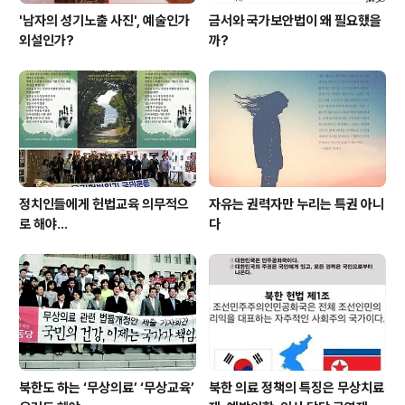
'남자의 성기노출 사진', 예술인가
금서와 국가보안법이 왜 필요했을
외설인가?
까?
정치인들에게 헌법교육 의무적으
자유는 권력자만 누리는 특권 아니
로 해야…
다
북한도 하는 ‘무상의료’ ‘무상교육’
북한 의료 정책의 특징은 무상치료