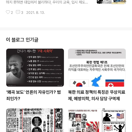
“이번 계획에는 대입제도 2024년 발표, 교원수급 2023
하지 못하면 대입에서 불리하다, 우리의 교육, 입시 제도는
년 적용이라는 일정만 확인했을 뿐 대입제도 개선의 방향
진짜 인재를 가려내는 데 실패하고 있다." 서울대 김세직 교
이나 교원수급 규모에 대한 대략적인 계획도 밝히지 않았
2
3
2021. 8. 13.
수의 논문 '경제성장과 교육의 공정경쟁'에서 나온 결론이
다. “선결과제 해결 없는 고교학점제 확대는 학생 선택 존
다. 부모의 경제력에 따라 자녀들의 사회경제적인 지위가
중이라는 취지는 무색해지고 정시를 강조하는 현행 ..
대물림된다는 것은 어제 오늘의 얘기가 아니지만 김교수의
서울대합격률 분석을 보면 충격적이다. 이 논문에 따르면
올해 서울대에 합격한 서울지역 학생의 출신 자치구를 보
이 블로그 인기글
면 무려 21배나 차이가 난다. 부자동네라는 강남구에는 학
생 100명당 2.1명이 서울대에 합격한데 반해 강북구는 겨
우 0.1명이 합격했다. ‘강남 3구’로 불리는 서초구가 1.5명,
송파구가 0.8명으로 상위 1~3위를 휩쓸었다. 이는 자치구
별 아파트 매매..
‘왜곡 보도’ 언론의 자유인가? 범
북한 의료 정책의 특징은 무상치료
죄인가?
제, 예방의학, 의사 담당 구역제