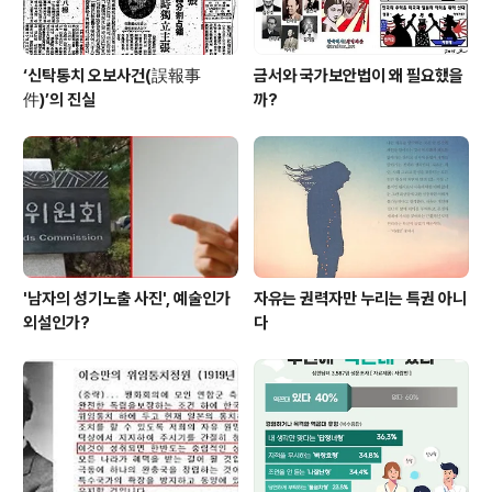
‘신탁통치 오보사건(誤報事
금서와 국가보안법이 왜 필요했을
件)’의 진실
까?
'남자의 성기노출 사진', 예술인가
자유는 권력자만 누리는 특권 아니
외설인가?
다