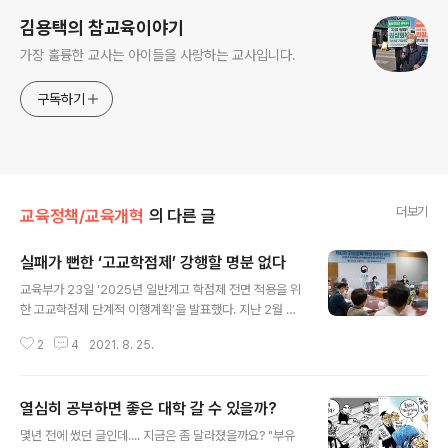
김용택의 참교육이야기
가장 훌륭한 교사는 아이들을 사랑하는 교사입니다.
구독하기
더보기
교육정책/교육개혁
의 다른 글
실패가 뻔한 ‘고교학점제’ 강행할 명분 없다
글 내용
교육부가 23일 ‘2025년 일반계고 학점제 전면 적용을 위
한 고교학점제 단계적 이행계획’을 발표했다. 지난 2월 고
교학점제 종합 추진계획 발표 이후 △교육여건의 지역 격
2
4
2021. 8. 25.
차 완화 △학점제를 반영한 대입제도 마련 △교원수급 개
선 등이 최우선 해결과제로 제시된 만큼 단계적 이행방안
을 제시하겠다는 것이다. 하지만 교육부의 단계적 이행방
열심히 공부하면 좋은 대학 갈 수 있을까?
안은 교육계가 제시한 선결과제를 해결하기 위한 구체적
글 내용
방안이 빠져있어 비판의 목소리가 나오고 있다. 전교조는
몇년 전에 썼던 글인데.... 지금은 좀 달라졌을까요? "부유