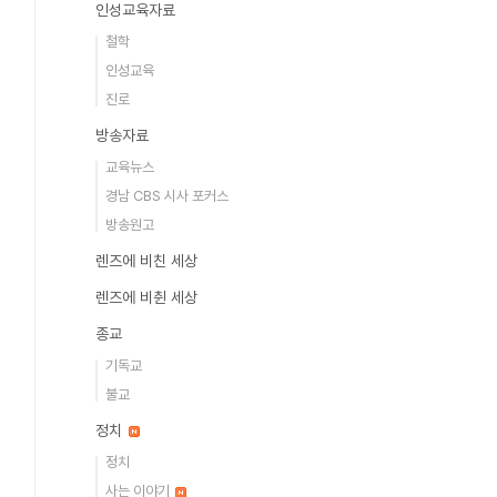
인성교육자료
철학
인성교육
진로
방송자료
교육뉴스
경남 CBS 시사 포커스
방송원고
렌즈에 비친 세상
렌즈에 비췬 세상
종교
기독교
불교
정치
정치
사는 이야기