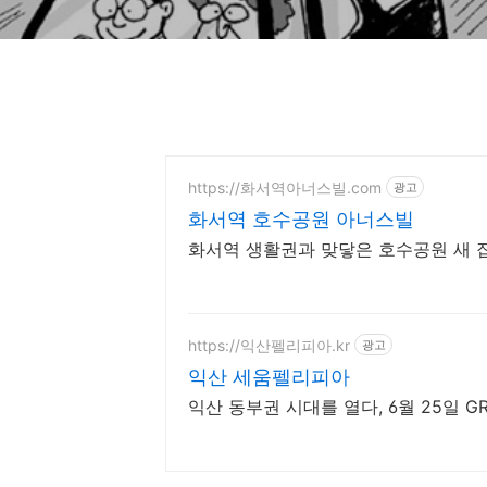
https://화서역아너스빌.com
광고
화서역 호수공원 아너스빌
화서역 생활권과 맞닿은 호수공원 새 집
https://익산펠리피아.kr
광고
익산 세움펠리피아
익산 동부권 시대를 열다, 6월 25일 GR