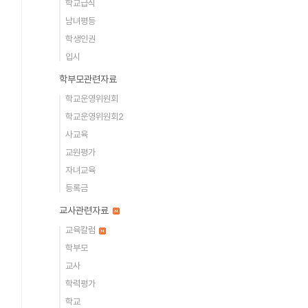
학교급식
남녀평등
학생인권
입시
학부모관련자료
학교운영위원회
학교운영위원회2
사교육
교원평가
자녀교육
등록금
교사관련자료
교육칼럼
학부모
교사
학력평가
학교