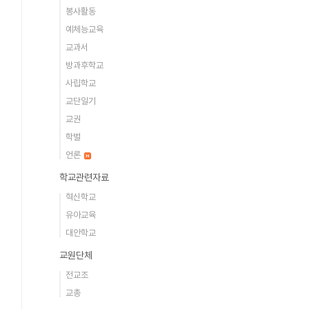
봉사활동
예체능교육
교과서
방과후학교
사립학교
교단일기
교권
학벌
언론
학교관련자료
혁신학교
유아교육
대안학교
교원단체
전교조
교총