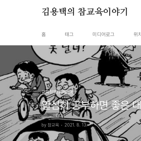
본문 바로가기
김용택의 참교육이야기
홈
태그
미디어로그
위
교육정책/교육개혁
열심히 공부하면 좋은 대
by 참교육
2021. 8. 13.