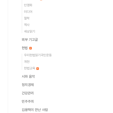
민영화
미디어
철학
역사
세상읽기
외부 기고글
헌법
우리헌법읽기국민운동
개헌
헌법교육
시와 음악
정치경제
건강관리
민주주의
김용택이 만난 사람