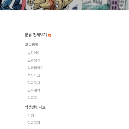
분류 전체보기
교육정책
승진제도
교원평가
성과급제도
혁신학교
학교자치
교육개혁
성교육
학생관련자료
학생
학교폭력