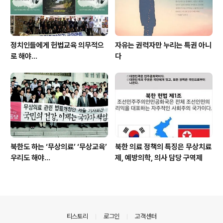
정치인들에게 헌법교육 의무적으
자유는 권력자만 누리는 특권 아니
로 해야…
다
북한도 하는 ‘무상의료’ ‘무상교육’
북한 의료 정책의 특징은 무상치료
우리도 해야...
제, 예방의학, 의사 담당 구역제
의안내
티스토리
로그인
고객센터