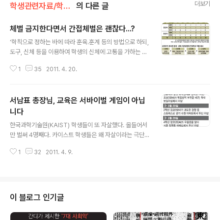
더보기
학생관련자료/학생인권
의 다른 글
체벌 금지한다면서 간접체벌은 괜찮다...?
글 내용
‘학칙으로 정하는 바에 따라 훈육․훈계 등의 방법으로 하되,
도구, 신체 등을 이용하여 학생의 신체에 고통을 가하는 방
법으로 사용해서는 아니 된다’는 체벌관련 내용이 담긴 ‘초
1
35
2011. 4. 20.
중등교육법 시행령’이 통과됐다. 그동안 우려했던 학교장
이 학칙을 통해 학생들의 권리를 제한할 수 있다는 조항이
시행령에서 삭제된 것은 불행 중 다행한 일이 아닐 수 없다.
서남표 총장님, 교육은 서바이벌 게임이 아닙
그러나 교과부는 부속 해석 자료를 통해 ‘간접체벌’이 교육
벌로서 허용된다는 입장을 밝힘으로써 체벌 허용 범위를
니다
글 내용
둘러싼 논쟁의 불씨를 여전히 남겨놓고 있다. 이와 같은 해
한국과학기술원(KAIST) 학생들이 또 자살했다. 올들어서
석은 교과부 스스로 마련한 ‘도구, 신체 등을 이용하여 신체
만 벌써 4명째다. 카이스트 학생들은 왜 자살이라는 극단
적 고통을 가하면 안 된다’는 시행령 내용과도 모순관계에
적인 선택을 했을까? 카이스트 학생들은 수업료를 면제 받
있어 체벌논란의 여지를 남겨 놓고 있는 것이다. 간접체벌
1
32
2011. 4. 9.
았다. 그러나 서남표총장이 취임하면서 2007년 신입생부
은 벌이 아니고 교육이라..
터 평정 3.0미만, 2.0초과의 경우 수업료 일부를 부과하고
2.0이하의 학생에게는 수업료전액을 내도록 하고 있다. 학
점에 따라 등록금을 다르게 책정하는 제도. 이름하여 "징벌
적 등록금제도‘다. 성적이 따라 등록금을 많이 내거나 적게
이 블로그 인기글
내도록 한 제도다. “그깐 성적 때문에 하나뿐인 목숨을 끊
어?” 카이스트 학생들은 자살한 학생에 대한 추모 열기와