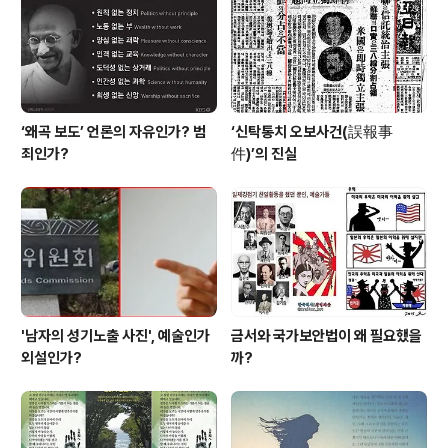
함께 자살에 이르게 한 원인을 놓고 내부 구성원간 열띤 토
론을 벌였다. "공부밖에 할 수밖에 없는 반 감금된 삶과 지
나친 레벨격차로 힘들어..
‘왜곡 보도’ 언론의 자유인가? 범
‘신탁통치 오보사건(誤報事
죄인가?
件)’의 진실
'남자의 성기노출 사진', 예술인가
금서와 국가보안법이 왜 필요했을
외설인가?
까?