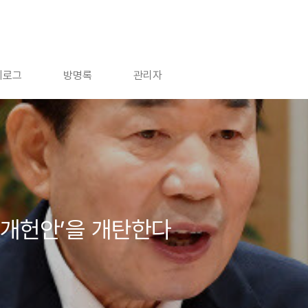
치로그
방명록
관리자
 개헌안’을 개탄한다