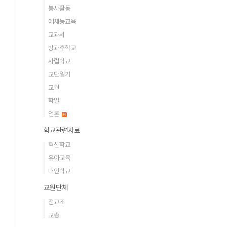
봉사활동
예체능교육
교과서
방과후학교
사립학교
교단일기
교권
학벌
언론
학교관련자료
혁신학교
유아교육
대안학교
교원단체
전교조
교총