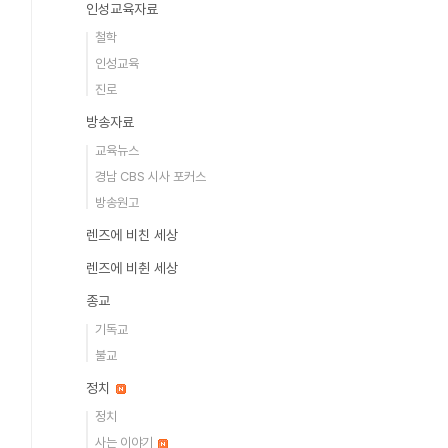
인성교육자료
철학
인성교육
진로
방송자료
교육뉴스
경남 CBS 시사 포커스
방송원고
렌즈에 비친 세상
렌즈에 비췬 세상
종교
기독교
불교
정치
정치
사는 이야기