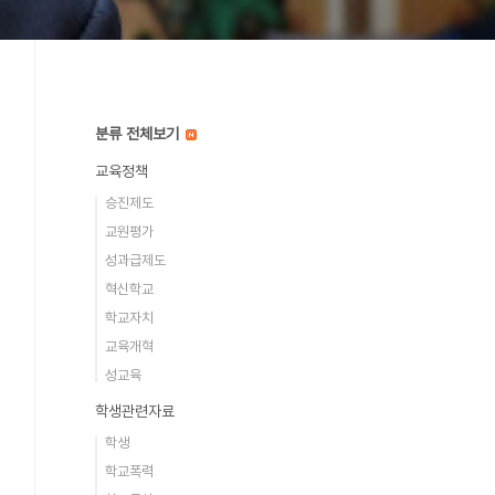
분류 전체보기
교육정책
승진제도
교원평가
성과급제도
혁신학교
학교자치
교육개혁
성교육
학생관련자료
학생
학교폭력