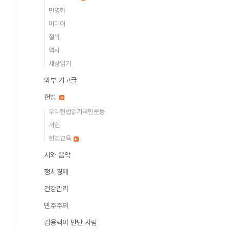
민영화
미디어
철학
역사
세상읽기
외부 기고글
헌법
우리헌법읽기국민운동
개헌
헌법교육
시와 음악
정치경제
건강관리
민주주의
김용택이 만난 사람