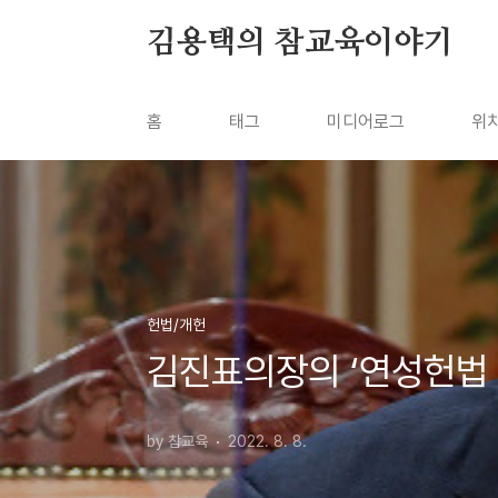
본문 바로가기
김용택의 참교육이야기
홈
태그
미디어로그
위
헌법/개헌
김진표의장의 ‘연성헌법
by 참교육
2022. 8. 8.