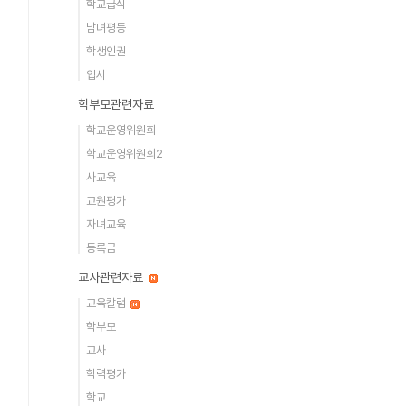
학교급식
남녀평등
학생인권
입시
학부모관련자료
학교운영위원회
학교운영위원회2
사교육
교원평가
자녀교육
등록금
교사관련자료
교육칼럼
학부모
교사
학력평가
학교