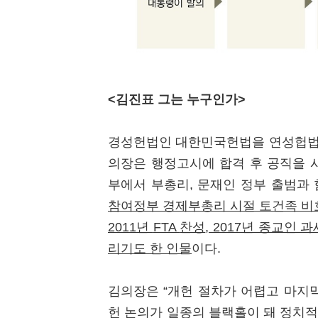
<김진표 그는 누구인가>
경성헌법인 대한민국헌법을 연성헙법으
의장은 행정고시에 합격 후 공직을 
부에서 부총리, 문재인 정부 출범과
참여정부 경제부총리 시절 토건족 비
2011
년
FTA
찬성
, 2017
년 종교인 과
리기도 한 인물
이다.
김의장은 “개헌 절차가 어렵고 마지
헌 논의가 일종의 블랙홀이 돼 정치적