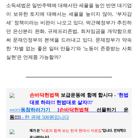
소득세법은 일반주택에 대해서만 세율을 높인 반면 대기업
이 보유한 토지에 대해서는 세율을 높이지 않아
, ‘
부자감
세
’
정책이라는 비판이 나오고 있다
.
박근혜정부가 추진하
던 은산분리 완화
,
규제프리존법
,
최저임금을 개악함으로
써 문재인정부의 본색을 드러내고 있다
.
문재정부가 약속
한
'
차별 없는 좋은 일터 만들기
'
와
'
노동이 존중받는 사회
실현
'
은 언제쯤 가능할까
?
......................................................
................
손바닥헌법책
보급운동에 함께 합시다 -
'헌법
대로 하라!!! 헌법대로 살자!!!'
==>>
동참하러가기
[
손바닥헌법책
선물하기 운
동!!!
]
-
한 권에 500원입니다
제가 쓴 '
사료와 함께 보는 한국 현대사 자료집
'입니다.
전자책으
로 나왔습니다.