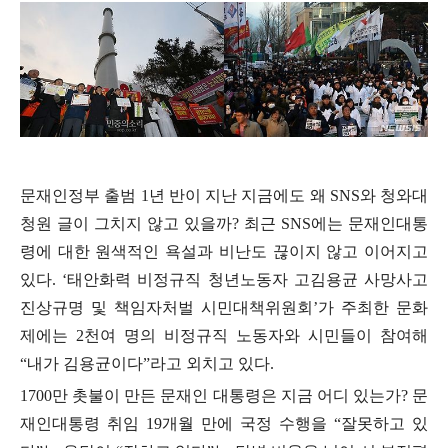
문재인정부 출범
1
년 반이 지난 지금에도 왜
SNS
와 청와대
청원 글이 그치지 않고 있을까
?
최근
SNS
에는 문재인대통
령에 대한 원색적인 욕설과 비난도 끊이지 않고 이어지고
있다
. ‘
태안화력 비정규직 청년노동자 고김용균 사망사고
진상규명 및 책임자처벌 시민대책위원회
’
가 주최한 문화
제에는
2
천여 명의 비정규직 노동자와 시민들이 참여해
“
내가 김용균이다
”
라고 외치고 있다
.
1700
만 촛불이 만든 문재인 대통령은 지금 어디 있는가
?
문
재인대통령 취임
19
개월 만에 국정 수행을
“
잘못하고 있