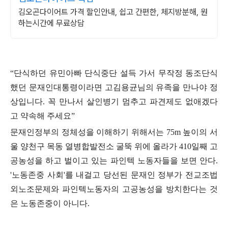
김오곤다이어트 가격 할인안내, 쉽고 간편한, 체지방분해, 원
하는시간에 무료상담
“
단식하던 유민아빠 단식중단 설득 가서 무작정 동조단식
했던 문재인대통령이라면 고김용균님의 유족을 만나야 정
상입니다
.
꼭 만나서 살인병기 멈추고 파견제도 없애겠다
고 약속해 주세요
”
문재인정부의 정체성을 이해하기 위해서는
75m
높이의 서
울 양천구 목동 열병합발전소 굴뚝 위에 올라가
410
일째 고
공농성을 하고 벌이고 있는 파인텍 노동자들을 보면 안다
.
'
노동존중 사회
'
를 내걸고 당선된 문재인 정부가 전교조법
외노조문제와 파인텍노동자의 고공농성
을 방치한다는 것
은 노동존중이 아니다
.