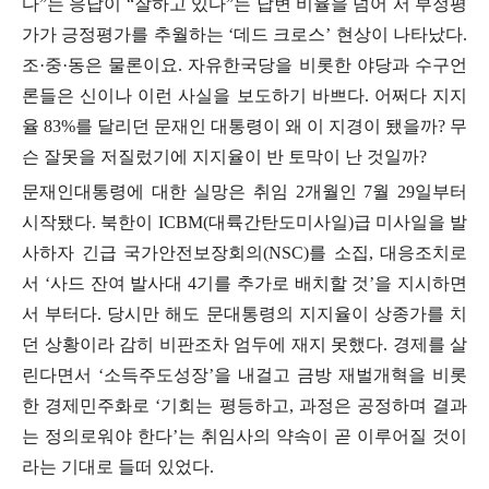
다
”
는 응답이
“
잘하고 있다
”
는 답변 비율을 넘어 서 부정평
가가 긍정평가를 추월하는
‘
데드 크로스
’
현상이 나타났다
.
조
·
중
·
동은 물론이요
.
자유한국당을 비롯한 야당과 수구언
론들은 신이나 이런 사실을 보도하기 바쁘다
.
어쩌다 지지
율
83%
를 달리던 문재인 대통령이 왜 이 지경이 됐을까
?
무
슨 잘못을 저질렀기에 지지율이 반 토막이 난 것일까
?
문재인대통령에 대한 실망은 취임
2
개월인
7
월
29
일부터
시작됐다
.
북한이
ICBM(
대륙간탄도미사일
)
급 미사일을 발
사하자 긴급 국가안전보장회의
(NSC)
를 소집
,
대응조치로
서
‘
사드 잔여 발사대
4
기를 추가로 배치할 것
’
을 지시하면
서 부터다
.
당시만 해도 문대통령의 지지율이 상종가를 치
던 상황이라 감히 비판조차 엄두에 재지 못했다
.
경제를 살
린다면서
‘
소득주도성장
’
을 내걸고 금방 재벌개혁을 비롯
한 경제민주화로
‘
기회는 평등하고
,
과정은 공정하며 결과
는 정의로워야 한다
’
는 취임사의 약속이 곧 이루어질 것이
라는 기대로 들떠 있었다
.