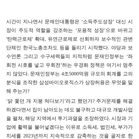
시간이 지나면서 문재인대통령은
‘
소득주도성장
’
대신 시
장이 주도적 역할을 강조하는
‘
포용적 성장
’
으로 바뀌고
'
탄력근로제
'
확대
,
유연근로제로 선회하자 보수적인 관변
단체인 한국노총조차도 등을 돌리기 시작했다
.
야당과 보
수언론 그리고 수구세력들의 지적처럼 문재인정부는
‘
좌
회전 시호를 넣고 우회전
’
하는 우경화 정책은 여기서 멈추
지 않았다
.
문재인정부는
4
조
5000
억원 규모의 회계를 고의
분식을 조작한 삼성바이오로직스가 상장허용은 무엇을 말
해 주는가
?
‘
닭 쫓던 개 지붕 쳐다보기
’
라고 했던가
?
주거문제를 해결
하겠다면서 집이 남아도는 데도 불구하고 대규모 개발사업
을 펼쳐
,
해당 지역에서 투기과열을 조장하였다
.
시장과 기
업에 활력을 불어넣겠다는 이유로 소득세
,
법인세
,
부가가
치세를
2023
년까지 지속적으로 감축하는 것을 골자로 한