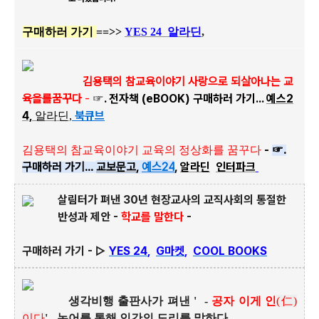
구매하러 가기
==>>
YES 24
알라딘
,
김용택의 참교육이야기 사랑으로 되살아나는 교
육을를꿈꾸다
-
☞. 전자책 (eBOOK) 구매하러 가기...
예스2
4,
북큐브
알라딘
,
-
☞.
김용택의 참교육이야기 교육의 정상화를 꿈꾸다
구매하러 가기...
교보문고
,
예스
24
,
알라딘
인터파크
살림터가 펴낸 30년 현장교사의 교직사회의 통절한
반성과 제안 -
학교를 말한다
-
구매하러 가기 -
▷
YES 24
,
G마켓
,
COOL BOOKS
생각비행 출판사가 펴낸 ' -
공자 이게 인
(
仁
)
이다
' - 논어를 통해 인간의 도리를 말하다