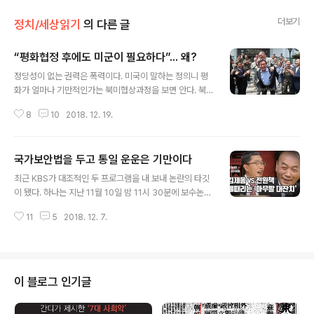
더보기
정치/세상읽기
의 다른 글
“평화협정 후에도 미군이 필요하다”... 왜?
글 내용
정당성이 없는 권력은 폭력이다. 미국이 말하는 정의니 평
화가 얼마나 기만적인가는 북미협상과정을 보면 안다. 북
한에는 없는 미군이 왜 한반도에 주둔해야 하는가? 세계 종
8
10
2018. 12. 19.
합군사력 7위인 대한민국이 23위인 북한이 두려워 세계 1
위의 군사대국인 미군이 지켜줘야 하는가? ‘악의 축(?)인
북한과 관계가 개선되면 한반도에서 미군이 존재할 이유를
국가보안법을 두고 통일 운운은 기만이다
상실하는게 두려워 온갖 이유로 회담을 미적거리고 있는
글 내용
것이 아닌가? 주한미군 주둔비 협상이 또 결렬됐다. 주한미
최근 KBS가 대조적인 두 프로그램을 내 보내 논란의 타깃
군 주둔비 협상이 결렬된 이유는 분담금 차이 때문이다. 방
이 됐다. 하나는 지난 11월 10일 밤 11시 30분에 보수논객
위비 분담금이란 주한미군 주둔비 중 한국이 분담하는 몫
전원책변호사가 출연한 ‘오늘밤 김제동’이고 또 하나는 12
이다. 한미는 1991년 첫 협정을 시작으로 총 9차례 특별협
11
5
2018. 12. 7.
월 4일 "나는 공산당이 좋다"고 말해 화제의 중심에 섰던
정을 맺었고, 2014년 타결된 9차 협정이 연말 만료된다.
‘김정은 위인 맞이 환영단의 김수근 단장’이 출연한 ‘오늘밤
이번 회의는 10차 협정 체결을..
김재동’이다. ‘오늘밤 김재동’의 논란을 보면 김재동의 “웃
자고 한 소리에 죽자고 덤벼든다”는 말이 생각난다. KBS
가 ‘오늘밤 김재동’을 기획한 것은 '건강하고 간편한 야식
이 블로그 인기글
같은' 시사토크쇼를 진행하겠다는 의도였다. 그런데 ‘재미
있고 흥미롭게 전달하겠다’는 기획자의 의도와는 달리 웃