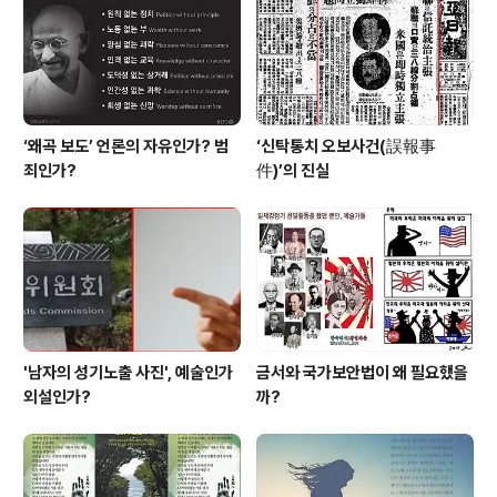
고 넘어 갈 수도 있는 이야기를 한쪽은 김수근단장의 발언
이 ‘북한체제·김씨 일가를 미화하는 것은 국가보안법 찬양
고무에 해당한다..
‘왜곡 보도’ 언론의 자유인가? 범
‘신탁통치 오보사건(誤報事
죄인가?
件)’의 진실
'남자의 성기노출 사진', 예술인가
금서와 국가보안법이 왜 필요했을
외설인가?
까?