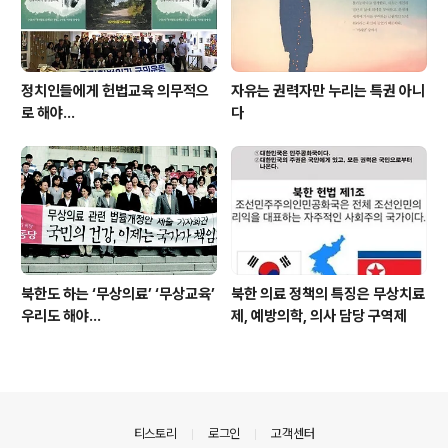
정치인들에게 헌법교육 의무적으
자유는 권력자만 누리는 특권 아니
로 해야…
다
북한도 하는 ‘무상의료’ ‘무상교육’
북한 의료 정책의 특징은 무상치료
우리도 해야...
제, 예방의학, 의사 담당 구역제
의안내
티스토리
로그인
고객센터