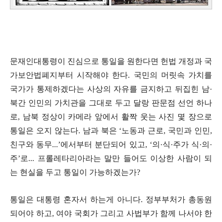
문재인대통령이 진심으로 통일을 원한다면 헌법 개정과 국
가보안법폐지부터 시작해야 한다
.
국민의 머릿속 가치를
국가가 통제하겠다는 사상의 자유를 금지하고 뒤집힌 남
·
북간 인민의 가치관을 그대로 두고 달랑 판문점 선언 하나
로
,
남북 정상이 카메라 앞에서 활짝 웃는 사진 몇 장으로
통일은 오지 않는다
.
남과 북은
‘
노동과 근로
,
국민과 인민
,
친구와 동무
...’
에서부터 분단되어 있고
, ‘
의
·
식
·
주가 식
·
의
·
주
’
로
...
프롤레타리아라는 말만 들어도 이상한 사람이 되
는 현실을 두고 통일이 가능하겠는가
?
통일은 대통령 혼자서 하는게 아니다
.
정부부처가 총동원
되어야 하고
,
여야 국회가 그리고 사법부가 함께 나서야 한