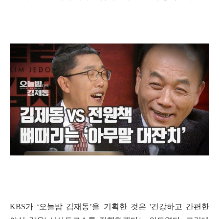
KBS
가
‘
오늘밤 김재동
’
을 기획한 것은
'
건강하고 간편한