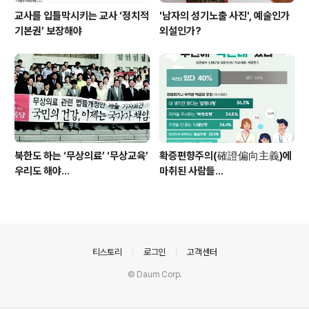
교사를 입틀막시키는 교사 ‘정치적
'남자의 성기노출 사진', 예술인가
기본권’ 보장해야
외설인가?
북한도 하는 ‘무상의료’ ‘무상교육’
확증편향주의(確證偏向主義)에
우리도 해야...
마취된 사람들...
의안내
티스토리
로그인
고객센터
© Daum Corp.