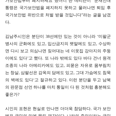
가보안법부터 폐지하세요
”
했더니 한 네티즌이
“
문재인대
통령은 국가보안법을 폐지하지 못하고 물러나면 퇴임 후
국가보안법 위반으로 처벌 받을 것입니다
”
라는 글을 남겼
다
.
김남주시인은 분단이
38
선에만 있는 것이 아니라
‘
미팔군
병사의 군화에도 있고
,
입산금지의 팻말에도 있고
,
수상하
면 다시 보고 의심나면 짖어대는 네 이웃집 강아지의 주둥
이에도 있다
’
고 했다
.
또 나라 밖에도 있다 바다 건너 원격
조종의 나라 아메리카에도 있고
,
피묻은 자유로 몸부림치
는 창살
,
삼팔선은 감옥의 담에도 있고
,
그대 가슴에도 침묵
의 벽에도 있다
‘
고 절규하고 있다
.
이런 분단을 두고 남북
의 판문점 선언 하나를 마치 통일이 다 된 것처럼 흥분해도
좋은가
?
시인의 표현은 현실로 만나면 더더욱 참담하다
.
국가 보안
법은 국민의 입에 물린 재갈이다
.
나라의 주인이라는 국민