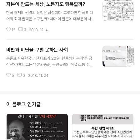
자본이 만드는 세상, 노동자도 행복할까?
글 내용
한국 경제의 권력의 상징은 삼성이다. 그렇다면 한국 미디
어의 최대 권력은 누구일까? 아마 이 질문에 대부분의 사람
들은 ‘글쎄요’하고 고개를 갸우뚱하지 않을까? 노동자들이
12
3
2018. 12. 4.
만든 신문은 노동자들의 목소리를 대변하지만 재벌이 만든
신문은 재벌을 대변한다. 상식적인 이런 논리를 사람들은
모를까? 그런데 이상하게도 우리나라는 노동자들, 가난한
비판과 비난을 구별 못하는 사회
사람들이 재벌이 만든 신문을 더 좋아한다. 재벌이 만든 신
글 내용
문을 보는 사람들은 삶은 노동자지만 머릿속 생각은 재벌
홍준표 자유한국당 전 대표가 20일 '현실정치 복귀'를 공
의 가치관을 가지고 있다. 신문에 진실만이 담겨 있다고 믿
식선언했다. 그는 "12월 중순, 국민들과의 직접 소통 수단
는 가난한 사람들은 자신의 생각이 부자들이 만든 이데올
인 TV.홍카콜라를 통하여 그동안 못다 했던 내 나라에 대
로기에 교묘하게 마취되어 있다는 사실을 모르고 있다. 설
6
0
2018. 11. 24.
한 비전과 정책을 펼치고 프리덤 코리아를 통하여 이 땅의
마? 그럴 리가 없다고...? 그런데 왜 시간당 몇십원을 두고
지성들과 네이션 리빌딩(nation rebuilding) 운동을 펼칠
힘겨루기를 하는 재벌들은 돈벌이도 안..
것"이라고 밝혔다. 홍전대표가 정계에 복귀하겠다는 이유
는 "나라가 통째로 넘어가고 있고 경제가 통째로 망쳐지고
있다"면서 "최근 국민들의 절반 이상이 대선이나 지방선거
이 블로그 인기글
때의 홍준표의 말이 옳았다는 지적에 힘입어 다시 시작 하
고자 한다"고 했다. ‘개그계여 긴장하라, 홍준표대표 복귀
격하게 환영한다, 꼭 종신 대표를 맡아야. 반드시 거목으로
다시 태어나 큰 웃음 안겨주길 바란다...’ 홍전대표의 정계
복귀를 보고..