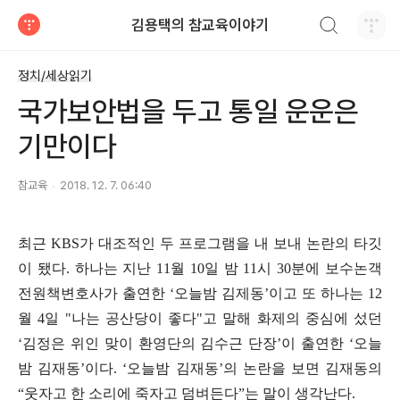
검색하기
김용택의 참교육이야기
티스토리
정치/세상읽기
국가보안법을 두고 통일 운운은
기만이다
참교육
2018. 12. 7. 06:40
최근
KBS
가 대조적인 두 프로그램을 내 보내 논란의 타깃
이 됐다
.
하나는 지난
11
월
10
일 밤
11
시
30
분에 보수논객
전원책변호사가 출연한
‘
오늘밤 김제동
’
이고 또 하나는
12
월
4
일
"
나는 공산당이 좋다
"
고 말해 화제의 중심에 섰던
‘
김정은 위인 맞이 환영단의 김수근 단장
’
이 출연한
‘
오늘
밤 김재동
’
이다
. ‘
오늘밤 김재동
’
의 논란을 보면 김재동의
“
웃자고 한 소리에 죽자고 덤벼든다
”
는 말이 생각난다
.