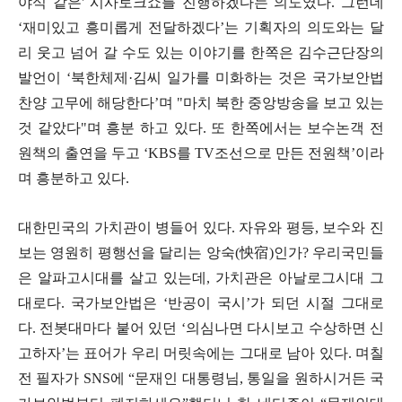
야식 같은
'
시사토크쇼를 진행하겠다는 의도였다
.
그런데
‘
재미있고 흥미롭게 전달하겠다
’
는 기획자의 의도와는 달
리 웃고 넘어 갈 수도 있는 이야기를 한쪽은 김수근단장의
발언이
‘
북한체제
·
김씨 일가를 미화하는 것은 국가보안법
찬양 고무에 해당한다
’
며
"
마치 북한 중앙방송을 보고 있는
것 같았다
"
며 흥분 하고 있다
.
또 한쪽에서는 보수논객 전
원책의 출연을 두고
‘KBS
를
TV
조선으로 만든 전원책
’
이라
며 흥분하고 있다
.
대한민국의 가치관이 병들어 있다
.
자유와 평등
,
보수와 진
보는 영원히 평행선을 달리는 앙숙
(
怏宿
)
인가
?
우리국민들
은 알파고시대를 살고 있는데
,
가치관은 아날로그시대 그
대로다
.
국가보안법은
‘
반공이 국시
’
가 되던 시절 그대로
다
.
전봇대마다 붙어 있던
‘
의심나면 다시보고 수상하면 신
고하자
’
는 표어가 우리 머릿속에는 그대로 남아 있다
.
며칠
전 필자가
SNS
에
“
문재인 대통령님
,
통일을 원하시거든 국