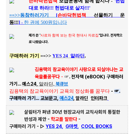
손바닥헌법책
보급운동에 함께 합시다 -
'헌법
대로 하라!!! 헌법대로 살자!!!'
==>>
동참하러가기
[
손바닥헌법책
선물하기 운
동!!!
]
-
한 권에 500원입니다
제가 쓴 '
사료와 함께 보는 한국 현대사 자료집
'입니다.
전자책으
로 나왔습니다.
구매하러 가기
==>>
YES 24
알라딘
,
김용택의 참교육이야기 사랑으로 되살아나는 교
육을를꿈꾸다
-
☞. 전자책 (eBOOK) 구매하러
가기...
예스24,
북큐브
알라딘
,
-
☞.
김용택의 참교육이야기 교육의 정상화를 꿈꾸다
구매하러 가기...
교보문고
,
예스
24
,
알라딘
인터파크
살림터가 펴낸 30년 현장교사의 교직사회의 통절한
반성과 제안 -
학교를 말한다
-
구매하러 가기 -
▷
YES 24
,
G마켓
,
COOL BOOKS