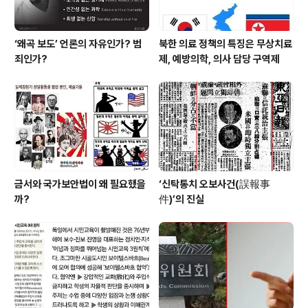
‘왜곡 보도’ 언론의 자유인가? 범
북한 의료 정책의 특징은 무상치료
죄인가?
제, 예방의학, 의사 담당 구역제
금서와 국가보안법이 왜 필요했을
‘신탁통치 오보사건(誤報事
까?
件)’의 진실