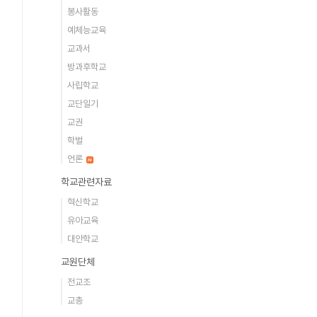
봉사활동
예체능교육
교과서
방과후학교
사립학교
교단일기
교권
학벌
언론
학교관련자료
혁신학교
유아교육
대안학교
교원단체
전교조
교총