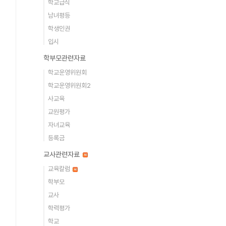
학교급식
남녀평등
학생인권
입시
학부모관련자료
학교운영위원회
학교운영위원회2
사교육
교원평가
자녀교육
등록금
교사관련자료
교육칼럼
학부모
교사
학력평가
학교