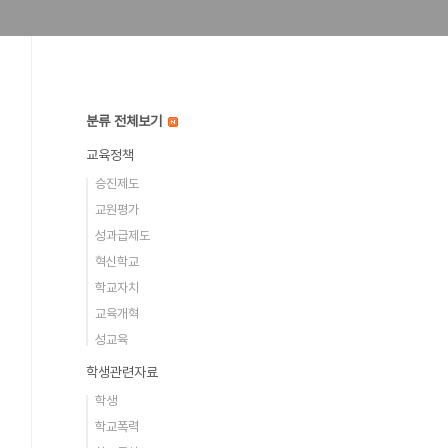
분류 전체보기
교육정책
승진제도
교원평가
성과급제도
혁신학교
학교자치
교육개혁
성교육
학생관련자료
학생
학교폭력