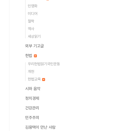
민영화
미디어
철학
역사
세상읽기
외부 기고글
헌법
우리헌법읽기국민운동
개헌
헌법교육
시와 음악
정치경제
건강관리
민주주의
김용택이 만난 사람