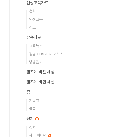
인성교육자료
철학
인성교육
진로
방송자료
교육뉴스
경남 CBS 시사 포커스
방송원고
렌즈에 비친 세상
렌즈에 비췬 세상
종교
기독교
불교
정치
정치
사는 이야기