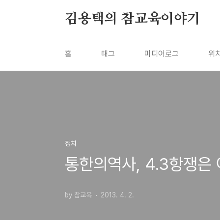
본문 바로가기
김용택의 참교육이야기
홈
태그
미디어로그
위
정치
통한의역사, 4.3항쟁은
by 참교육
2013. 4. 2.