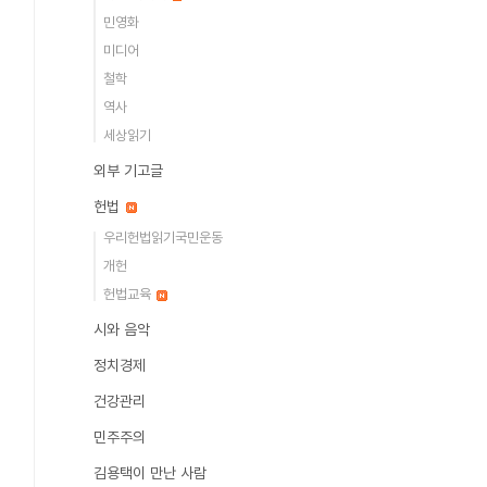
민영화
미디어
철학
역사
세상읽기
외부 기고글
헌법
우리헌법읽기국민운동
개헌
헌법교육
시와 음악
정치경제
건강관리
민주주의
김용택이 만난 사람