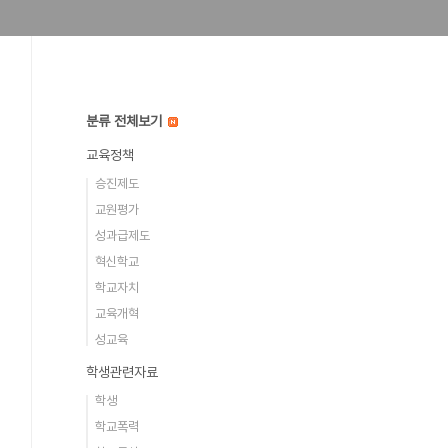
분류 전체보기
교육정책
승진제도
교원평가
성과급제도
혁신학교
학교자치
교육개혁
성교육
학생관련자료
학생
학교폭력