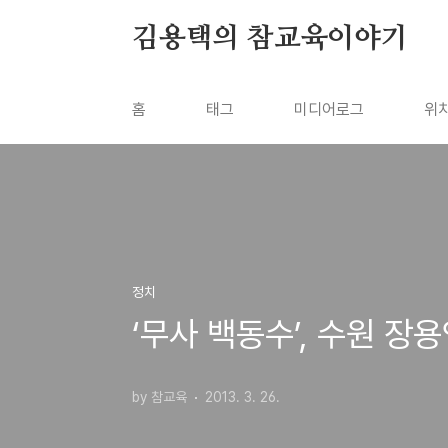
본문 바로가기
김용택의 참교육이야기
홈
태그
미디어로그
위
정치
‘무사 백동수’, 수원 장
by 참교육
2013. 3. 26.