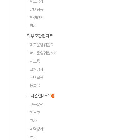
학교급식
남녀평등
학생인권
입시
학부모관련자료
학교운영위원회
학교운영위원회2
사교육
교원평가
자녀교육
등록금
교사관련자료
교육칼럼
학부모
교사
학력평가
학교