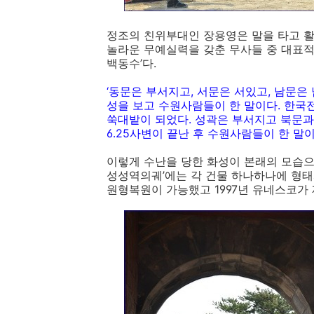
정조의 친위부대인 장용영은 말을 타고 활
놀라운 무예실력을 갖춘 무사들 중 대표적
백동수’다.
‘동문은 부서지고, 서문은 서있고, 남문은
성을 보고 수원사람들이 한 말이다. 한국
쑥대밭이 되었다. 성곽은 부서지고 북문과
6․25사변이 끝난 후 수원사람들이 한 말이
이렇게 수난을 당한 화성이 본래의 모습으로
성성역의궤’에는 각 건물 하나하나에 형태
원형복원이 가능했고 1997년 유네스코가