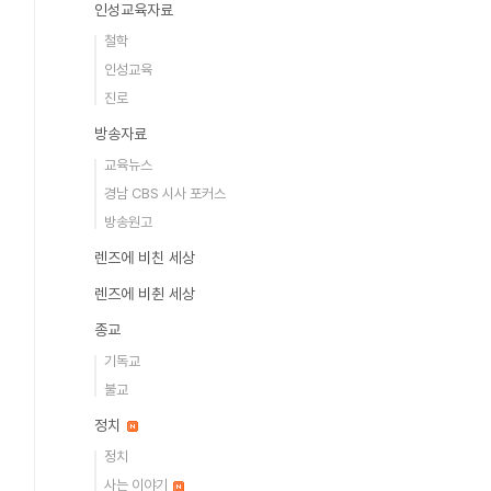
인성교육자료
철학
인성교육
진로
방송자료
교육뉴스
경남 CBS 시사 포커스
방송원고
렌즈에 비친 세상
렌즈에 비췬 세상
종교
기독교
불교
정치
정치
사는 이야기