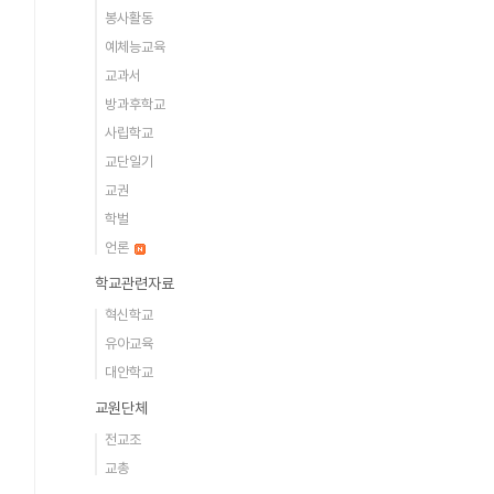
봉사활동
예체능교육
교과서
방과후학교
사립학교
교단일기
교권
학벌
언론
학교관련자료
혁신학교
유아교육
대안학교
교원단체
전교조
교총