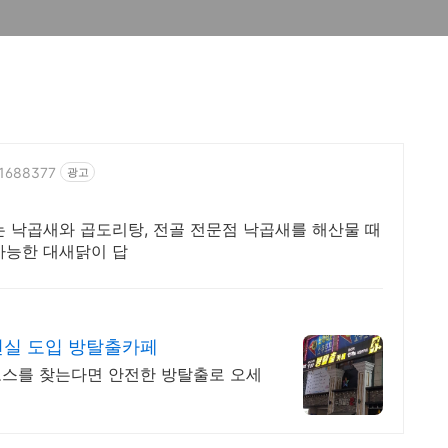
31688377
광고
는 낙곱새와 곱도리탕, 전골 전문점 낙곱새를 해산물 때
가능한 대새닭이 답
현실 도입 방탈출카페
 코스를 찾는다면 안전한 방탈출로 오세