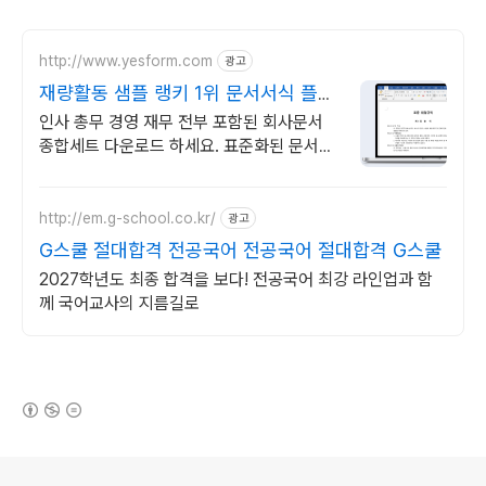
http://www.yesform.com
광고
재량활동 샘플 랭키 1위 문서서식 플랫
폼
인사 총무 경영 재무 전부 포함된 회사문서
종합세트 다운로드 하세요. 표준화된 문서로
바로 적용
http://em.g-school.co.kr/
광고
G스쿨 절대합격 전공국어 전공국어 절대합격 G스쿨
2027학년도 최종 합격을 보다! 전공국어 최강 라인업과 함
께 국어교사의 지름길로
(새창열림)
로그 정보