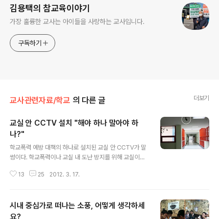
김용택의 참교육이야기
가장 훌륭한 교사는 아이들을 사랑하는 교사입니다.
구독하기
더보기
교사관련자료/학교
의 다른 글
교실 안 CCTV 설치 "해야 하나 말아야 하
나?"
글 내용
학교폭력 예방 대책의 하나로 설치된 교실 안 CCTV가 말
썽이다. 학교폭력이나 교실 내 도난 방지를 위해 교실이나
복도에 CCTV를 설치하는 학교가 늘어나자 서울시 교육청
13
25
2012. 3. 17.
이 지난달 교실 내에 CCTV를 설치하는 것이 인권침해에
해당하는지를 인권위에 질의했다. 서울시 교육청의 질의에
대해 인권위는 "학교폭력 예방을 위해 CCTV를 설치했더
시내 중심가로 떠나는 소풍, 어떻게 생각하세
라도 개인의 초상권과 사생활권, 학생들의 행동자유권, 표
현의 자유 등 개인의 기본권이 제한되는 인권침해 소지가
요?