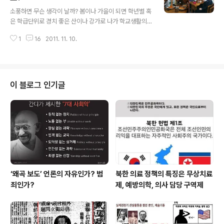
글 내용
있다"고 통보했다. 학교폭력문제가 한계를 넘고 있다는 것
소풍하면 무슨 생각이 날까? 봄이나 가을이 되면 학년별 혹
은 온 국민이 공감하고 있다. 다소 무리한 방법으로라도 학
은 학급단위로 경치 좋은 산이나 강가로 나가 학교생활의
교폭력문제를 반드시 근절해야 한다는 게 국민들의 정서
답답함에서 벗어나 하루를 즐기는 행사다. 소풍이란 ‘휴식
다. 인권위에서도 “개인정보보호법에서 ‘범죄예방 및 수사
1
16
2011. 11. 10.
을 취하기 위해서 야외에 나갔다 오는 일’ 혹은 ‘학교에서,
를 위하여 필요한 경우’는 CCTV를 설치할..
자연 관찰이나 역사 유적 따위의 견학을 겸하여 야외로 갔
다 오는 일’로 일제시대부터 학교행사로 계속해 오고 있다.
18평 좁은 교실에서 4,50명이 아침부터 밤늦게까지 흑판
을 쳐다보는 갑갑함에서 학교를 벗어난다는 하나만으로 즐
이 블로그 인기글
겁고 신나는 일이 소풍이다. 언제부터인지 모르지만 이런
즐겁고 신나는 소풍이 재미없고 멋쩍은 연례행사로 변절...
학생들에게 인기가 떨어진지 오래다. 대부분의 학교에서
재미없는 소풍이 연례행사로 치러지지만 소풍을 산이나 강
이 아니라 도시 중심가로 소풍을 간 ..
‘왜곡 보도’ 언론의 자유인가? 범
북한 의료 정책의 특징은 무상치료
죄인가?
제, 예방의학, 의사 담당 구역제