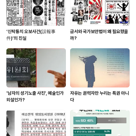
‘신탁통치 오보사건(誤報事
금서와 국가보안법이 왜 필요했을
件)’의 진실
까?
'남자의 성기노출 사진', 예술인가
자유는 권력자만 누리는 특권 아니
외설인가?
다