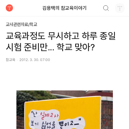
검색하기
김용택의 참교육이야기
티스토리
교사관련자료/학교
교육과정도 무시하고 하루 종일
시험 준비만... 학교 맞아?
참교육
2012. 3. 30. 07:00