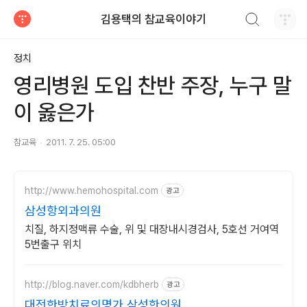
검색하기
김용택의 참교육이야기
티스토리
정치
영리병원 도입 찬반 주장, 누구 말
이 옳은가
참교육
2011. 7. 25. 05:00
http://www.hemohospital.com
광고
삼성항외과의원
치질, 하지정맥류 수술, 위 및 대장내시경검사, 5호선 거여역
5번출구 위치
http://blog.naver.com/kdbherb
광고
대전한방치료의명가 삼성한의원