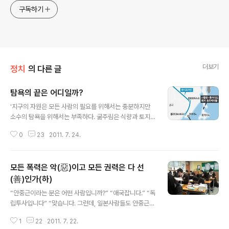
구독하기
더보기
정치
의 다른 글
탐욕의 끝은 어디일까?
글 내용
'지구의 자원은 모든 사람의 필요를 위해서는 충분하지만
소수의 탐욕을 위해서는 부족하다. 굶주림은 식량과 토지
의 부족, 또는 인구 과잉 탓이 아니라 민주주의 부족 때문이
0
23
2011. 7. 24.
다' 간디의 말이다. 세계 인구의 6%인 미국은 세계 에너지
의 30% 이상을 소비하고 있다. 선진국의 에너지 사용량은
후진국의 12배다. 지구 자원의 80%를 선진국 국민이 소
모든 폭력은 악(惡)이고 모든 권력은 다 선
비하고 있다. 우리나라의 경우, 63빌딩이 쓰는 전기는 충
남 대천시 전체, 무역센터 건물에서 쓰는 전기는 전북 남원
(善)인가(하)
글 내용
시 전체, 잠실 롯데월드에서 쓰는 전기는 제주도 전체 소비
“안중근이라는 분은 어떤 사람입니까?” “애국잡니다.” “독
량과 맞먹는다. 언젠가 한겨레신문에는 참 이색적인 기사
립투사입니다” “맞습니다. 그런데, 일본사람들도 안중근을
가 소개되어 있었다. '명상하는 사람들'을 뜻하는 남미 콜롬
애국자나 의사로 볼까요?” 내가 무슨 말을 할까 잠잠해진
비아의 '우아족'이 바로 그들이다. '어머니 지구와의 조화로
1
22
2011. 7. 22.
다. “일본 사람들은 안중근을 의사나 독립투사라 보지 않고