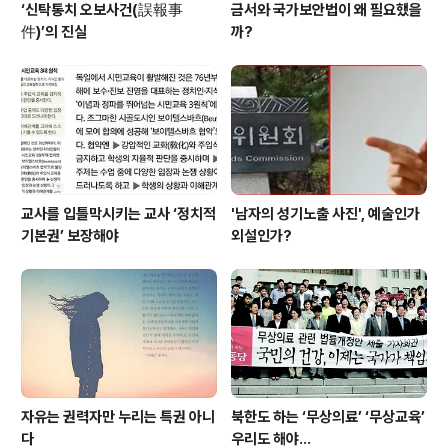
‘신탁통치 오보사건(誤報事
금서와 국가보안법이 왜 필요했을
件)’의 진실
까?
교사를 입틀막시키는 교사 ‘정치적
'남자의 성기노출 사진', 예술인가
기본권’ 보장해야
외설인가?
자유는 권력자만 누리는 특권 아니
북한도 하는 ‘무상의료’ ‘무상교육’
다
우리도 해야...