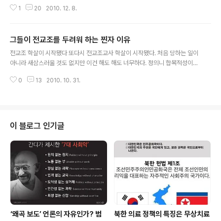
까? 왜 아까운 세금 내서 부자 아이들까지 공짜로 밥을 먹
1
20
2010. 12. 8.
여야 됩니까?” “공짜로 밥을 먹이는 게 아니라 급식교육을
하자는 겁니다” “무상급식을 하게 되면 저소득층이나 낙후
지역 교육환경 개선 등에 쓰여야 할 지원예산이 삭감될 수
그들이 전교조를 두려워 하는 찐자 이유
밖에 없잖아요? 그렇게 되면 지원이 절실한 저소득층 학생
글 내용
들의 혜택을 빼앗아가는 꼴이 되지 않습니까?” “'헌법에 초
전교조 학살이 시작됐다 또다시 전교조교사 학살이 시작됐다. 처음 당하는 일이
중등교육은 무상으로 한다'고 되어 있지 않습니까? 공짜 밥
아니라 새삼스러울 것도 없지만 이건 해도 해도 너무하다. 정의니 합목적성이니
이 아니고 요즈음 아이들은 성인병이다. 비만이다 하여 부
법적 안정성이니 그런것 따위는 안중에도 없다. 교육부의 지시에 따라 민주노동
모들을 걱정시키지 않습니까? 아침도 먹지 않고 등교하는
0
13
2010. 10. 31.
당에 후원금을 낸 교사들에게 ‘교원의 정치적 중립’ 어쩌고 하면서 칼을 뽑아 든
아이들, 편식하는 아이들... 그래서 균형 있는 음식을 먹도
것이다. 지난 29일 전교조와 민주노총을 '좌파세력으로 규정, 좌파세력 척결을
록 식습관을 바꾸는 교육을 하..
내걸고 당선된 경남의 보수교육감이 민주노동당 후원교사에게 해임과 정직 등
중징계 결정을 내린 것이다. 경남뿐만 아니라 울산을 비롯한 보수 교육감이 전
교조 죽이기에 나선 것이다. 민주주의나 민족교육을 하면 빨갱이가 되는 사연
이 블로그 인기글
누명에서 벗어날 길을 없을까? 결론적으로 말하면 전교조는 우리교육을 결딴
낼 위험한 존재가 된지 오래..
‘왜곡 보도’ 언론의 자유인가? 범
북한 의료 정책의 특징은 무상치료