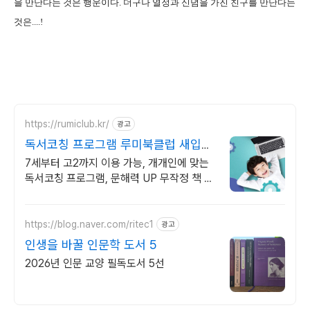
을 만난다는 것은 행운이다. 더구나 열정과 신념을 가진 친구를 만난
다는
것은....!
https://rumiclub.kr/
광고
독서코칭 프로그램 루미북클럽 새입시
에 맞는 프로그램운영!
7세부터 고2까지 이용 가능, 개개인에 맞는
독서코칭 프로그램, 문해력 UP 무작정 책 읽
는 프로그램이 아닌, 진정한 책읽기 프로그램
인 루미북클럽!
https://blog.naver.com/ritec1
광고
인생을 바꿀 인문학 도서 5
2026년 인문 교양 필독도서 5선