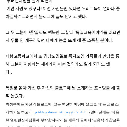
무터킨더님을 알게 되면서
'이런 사람도 있구나! 이런 사람들만 있다면 우리교육이 얼마나 좋
아질까?' 그러면서 블로그에 글도 남기고 했다.
그 뒤 그분이 낸 '꼴찌도 행복한 교실'과 '독일교육이야기를 읽으면
서 우물 안 개구리였던 나에게 눈을 뜨게 해 준 소중한 분이다.
태봉고등학교에서 또 경남도민일보 독자모임 가족들과 만남을 통
해 그분이 지향하는 세계가이 어떤 것인가도 알게 되기도 했
다 .
독일로 돌아 가신 후 자신의 블로그에 날 소개하는 포스팅을 해 깜
짝 놀랐다.
박성숙씨는 자신의 블로그에 ‘그는 여전히 이땅에 살고 있다’는 글
로
소
개하기도 하고 (
http://blog.daum.net/pssyyt/8934585
) 얼
마 전에는 ‘다음
뷰 얼린편집자님들께 부탁합니다’라는 제목의 글에서 ‘김용택의 참교육