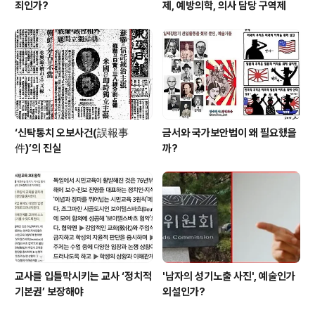
죄인가?
제, 예방의학, 의사 담당 구역제
‘신탁통치 오보사건(誤報事
금서와 국가보안법이 왜 필요했을
件)’의 진실
까?
교사를 입틀막시키는 교사 ‘정치적
'남자의 성기노출 사진', 예술인가
기본권’ 보장해야
외설인가?