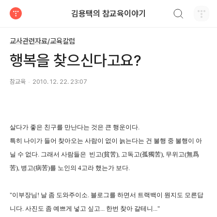
검색하기
김용택의 참교육이야기
티스토리
교사관련자료/교육칼럼
행복을 찾으신다고요?
참교육
2010. 12. 22. 23:07
살다가 좋은 친구를 만난다는 것은 큰 행운이다.
특히 나이가 들어 찾아오는 사람이 없이 늙는다는 건 불행 중 불행이 아
닐 수 없다. 그래서 사람들은
빈고(貧苦), 고독고(孤獨苦), 무위고(無爲
苦), 병고(病苦)를 노인의 4고라 했는가 보다.
"이부장님! 날 좀 도와주이소. 블로그를 하면서 트랙백이 뭔지도 모른답
니다. 사진도 좀 예쁘게 넣고 싶고... 한번 찾아 갈테니..."