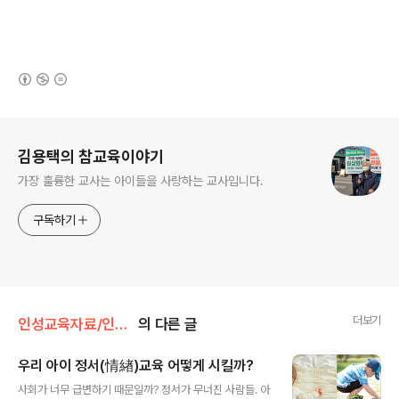
(새창열림)
로그 정보
김용택의 참교육이야기
가장 훌륭한 교사는 아이들을 사랑하는 교사입니다.
구독하기
더보기
인성교육자료/인성교육
의 다른 글
우리 아이 정서(情緖)교육 어떻게 시킬까?
글 내용
사회가 너무 급변하기 때문일까? 정서가 무너진 사람들. 아