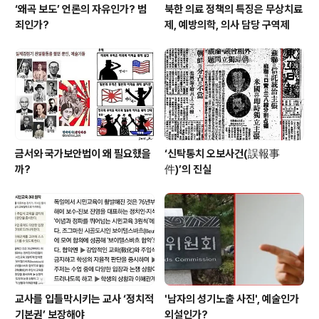
‘왜곡 보도’ 언론의 자유인가? 범
북한 의료 정책의 특징은 무상치료
죄인가?
제, 예방의학, 의사 담당 구역제
금서와 국가보안법이 왜 필요했을
‘신탁통치 오보사건(誤報事
까?
件)’의 진실
교사를 입틀막시키는 교사 ‘정치적
'남자의 성기노출 사진', 예술인가
기본권’ 보장해야
외설인가?