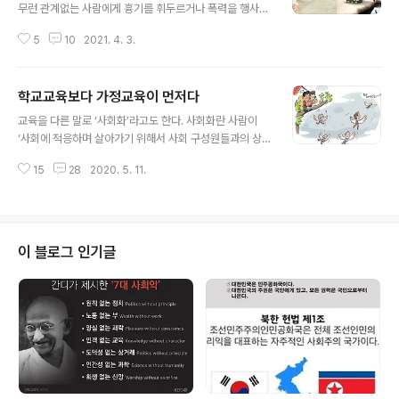
무런 관계없는 사람에게 흉기를 휘두르거나 폭력을 행사하
는 ‘묻지마 범죄’로 길을 걷기가 두렵다는 사람들이 있다. 2
5
10
2021. 4. 3.
003년 191명의 목숨을 잃은 대구 지하철 방화사건으로
언론에 처음 등장한 묻지마 범죄. 그 후로 묻지마 관광이니,
묻지마 살인,..등 언제라도 누구가 피해자가 될 수 있는 범
학교교육보다 가정교육이 먼저다
죄로 사람들이 불안해 한다. 묻지마 범죄뿐만 아니라 학교
글 내용
폭력 사이버 폭력이 사회적 문제가 되고 있다. “학교 내외
교육을 다른 말로 ‘사회화’라고도 한다. 사회화란 사람이
에서 학생을 대상으로 발생한 상해, 폭행, 감금, 협박, 약취·
‘사회에 적응하며 살아가기 위해서 사회 구성원들과의 상
유인, 명예 훼손 · 모욕, 공갈, 강요·강제적인 심부름 및 성폭
호 작용을 통해 사회생활에 필요한 가치, 기술, 지식, 규범
력, 따돌림, 사이버 따돌림, 정보 통신망을 이용한 음란·폭
15
28
2020. 5. 11.
들을 학습하는 것’이라고 정의한다. 인간은 사회화를 통해
력 정보등에 의하여 신체·정신 또는 재산상의 피해를 수반
인간다운 품성과 자질을 획득해 나가며 사회적 존재로 살
하는 행위..
아갈 수 있다. 현대식 학교교육기관이 등장하기 전에는 가
정이 그 기능을 감당했다. 사회화는 언제부터 시작되는가?
사람들은 교육이란 ‘학교에서 이루어지는 전유물’일라고
이 블로그 인기글
착각하는 사람들이 있다. 그러나 사실은 교육이란 공교육
기관 이전 엄마의 배속에서 이루어진다. 태아교육을 중시
하는 이유가 무엇인가? 교육이란 태아단계에서 엄마의 체
온을 느끼고 엄마의 정서가 고스란히 전달되는 것이다. 모
유를 수유하면서 사랑과 안정감을 체득하고 좋은 ..