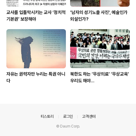
교사를 입틀막시키는 교사 ‘정치적
'남자의 성기노출 사진', 예술인가
기본권’ 보장해야
외설인가?
자유는 권력자만 누리는 특권 아니
북한도 하는 ‘무상의료’ ‘무상교육’
다
우리도 해야...
의안내
티스토리
로그인
고객센터
© Daum Corp.