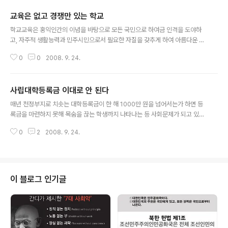
교육은 없고 경쟁만 있는 학교
글 내용
학교교육은 홍익인간의 이념을 바탕으로 모든 국민으로 하여금 인격을 도야하
고, 자주적 생활능력과 민주시민으로서 필요한 자질을 갖추게 하여 아름다운 삶
을 영위하도록 하고 민주국가의 발전과 인류공영의 이상을 실현하는데 이바지
0
0
2008. 9. 24.
하는 인간 양성을 목표로 하고 있다. 그러나 이명박정부가 출범 후 교육법이 지
향하는 학교교육의 목표는 실종되고 ‘인재양성을 통한 국가발전’을 교육관련 국
정지표로 설정하고 수요자중심의 교육경쟁력강화, 핵심인재양성과 과학한국건
사립대학등록금 이대로 안 된다
설, 평생학습의 생활화라는 3대전략을 세웠다. 이를 위해 대학운영의 자율화,
글 내용
자율형사립고 100개설립 등 고교 다양화300프로젝트. 영어 공교육완성 등의
매년 천정부지로 치솟는 대학등록금이 한 해 1000만 원을 넘어서는가 하면 등
과제를 제시했다. 자율과 경쟁을 통해 공교육을 살리겠다는 정부의 교육정책이
록금을 마련하지 못해 목숨을 끊는 학생까지 나타나는 등 사회문제가 되고 있
학교를 혼란의 도가니로 몰아넣고 있다. 학교..
다. 전국 550여 시민·사회·학생·학부모 단체들로 구성된 등록금 넷과 한국대학
0
2
2008. 9. 24.
교육연구소가 2학기 개강을 맞아, 예·결산이 공개된 대학의 자료를 분석한 결과
사립대학 대부분이 수입은 축소편성하고 지출은 뻥튀기로 편성해왔음이 밝혀져
이를 시정해야 한다는 비판이 일고 있다. 사학기관 재무·회계 규칙을 보면 "이사
장 및 학교의 장은 전년도 추정결산 등의 합리적 자료를 기초로 하여 예산을 편
성하여야 한다"고 규정하고 있지만 대부분 사립대학은 추정결산 등 합리적 자료
이 블로그 인기글
를 바탕으로 예산을 편성하기보다 관행적으로 주먹구구식으로 예산을 편성하고
있다. 수입과 지출의 뻥튀기..