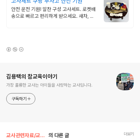
고사세트 쿠팡 무사고 안전 기원
안전 운전 기원! 알찬 구성 고사세트. 로켓배
송으로 빠르고 편리하게 받으세요. 새차, 이
사, 개업 선물로 안성맞춤! 의미와 실용성을
모두 잡은 고사품.
(새창열림)
로그 정보
김용택의 참교육이야기
가장 훌륭한 교사는 아이들을 사랑하는 교사입니다.
구독하기
더보기
교사관련자료/교육칼럼
의 다른 글