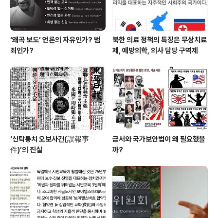
‘왜곡 보도’ 언론의 자유인가? 범
북한 의료 정책의 특징은 무상치료
죄인가?
제, 예방의학, 의사 담당 구역제
‘신탁통치 오보사건(誤報事
금서와 국가보안법이 왜 필요했을
件)’의 진실
까?