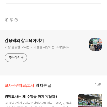
(새창열림)
로그 정보
김용택의 참교육이야기
가장 훌륭한 교사는 아이들을 사랑하는 교사입니다.
구독하기
더보기
교사관련자료/교사
의 다른 글
영양교사는 왜 수업을 하지 않을까?
글 내용
'왜 영양교사가 교사지?' 담임업무를 하지도 않고, 연 34회