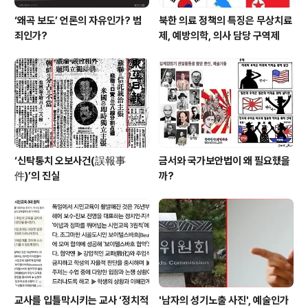
‘왜곡 보도’ 언론의 자유인가? 범
북한 의료 정책의 특징은 무상치료
죄인가?
제, 예방의학, 의사 담당 구역제
‘신탁통치 오보사건(誤報事
금서와 국가보안법이 왜 필요했을
件)’의 진실
까?
교사를 입틀막시키는 교사 ‘정치적
'남자의 성기노출 사진', 예술인가