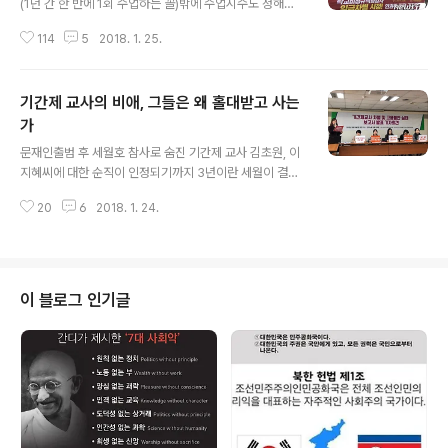
(1년 간 한 반에 1회 수업하는 꼴)밖에 수업시수도 정해져
있지 않고, 학교의 공무도 처리하지 않는데? 단지 학생의
114
5
2018. 1. 25.
식사가 중요하다는 것 하나 때문인가? 그렇다면 학교를 안
전하게 지키는 일도 중요하니 학교 안전 지킴이도 안전교
사가 되어야 하고, 학교 시설 또한 중요하니 학교시설 관리
기간제 교사의 비애, 그들은 왜 홀대받고 사는
자도 시설교사가 되어야 하며, 무엇보다 밥을 직접 조리해
주시는 조리원분들도 조리교사가 되어야함이 마땅한 일 아
가
글 내용
닌가? 하는 생각이 들었습니다.' 20대 임용고시 준비생이
문재인출범 후 세월호 참사로 숨진 기간제 교사 김초원, 이
이라는 네티즌이 청와대 국민청원에 ‘영양교사에 관한 진
지혜씨에 대한 순직이 인정되기까지 3년이란 세월이 결렸
실을 밝혀주십시오’라는 청원 글이다. 수업을 하지 않는 교
다. 똑같은 업무에 담임까지 맡아 일하면서도 기간제 교사
사? 수업을 하지 않는 교사가 있다니...? 사실일까? 영양사
20
6
2018. 1. 24.
는 공무원이 아닌 민간 근로자라는 이유로 순직을 인정받
가 있는데 교사라면 당연히 수..
지 못했던 것이다. 모든 교사가 정교사일 수만은 없는 현실
을 감안하면 기간제교사는 교직사회에서 없어서는 안 될
존재다. 사실이 이러함에도 불구하고 그들은 왜 홀대받고
살아야 할까? 기간제 교사는 교사자격증을 가지고 있지만
이 블로그 인기글
임용고시를 거치지 않은 교사로 정교사가 병역 입대, 휴직,
파견, 출산 휴가 등으로 등 결원이 있을 시에 임시로 채용되
는 계약직(비정규직)이다. 고 김초원, 이지혜선생님 사례에
서 볼 수 있듯이 담임을 비롯한 모든 업무를 정규직교사와
같은 일을 하면서도 기간제라는 이유로 ..