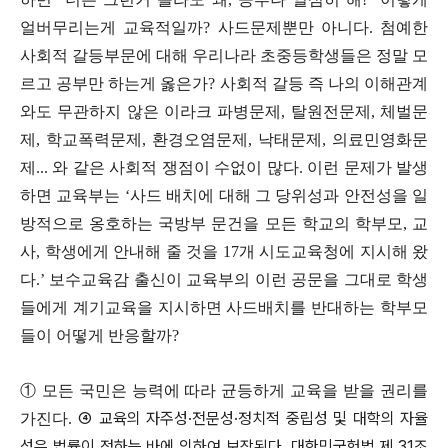
얼버무리는게 교육적일까
?
사드문제뿐만 아니다
.
첨예한
사회적 갈등부문에 대해 우리나라 초중등학생들은 정말 모
르고 공부만 하는게 옳은가
?
사회적 갈등 즉 나의 이해관계
와도 무관하지 않은 이라크 파병문제
,
탈원전문제
,
체벌문
제
,
학교폭력문제
,
환경오염문제
,
낙태문제
,
의료민영화문
제
...
와 같은 사회적 쟁점이 수없이 많다
.
이런 문제가 발생
하면 교육부는
‘
사드 배치에 대해 그 당위성과 안전성을 일
방적으로 옹호하는 국방부 문건을 모든 학교의 학부모
,
교
사
,
학생에게 안내해 줄 것을
17
개 시도교육청에 지시해 왔
다
.’
보수교육감 출신이 교육부의 이런 공문을 그대로 학생
들에게 계기교육을 지시하면 사드배치를 반대하는 학부모
들이 어떻게 반응할까
?
①
모든 국민은 능력에 따라 균등하게 교육을 받을 권리를
④
교육의 자주성
·
전문성
·
정치적 중립성 및 대학의 자율
가진다
.
성은 법률이 정하는 바에 의하여 보장된다
.
대한민국헌법 제
31
조