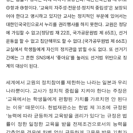
①항
과
④항
이다
. ‘
교육의 자주성
·
전문성
·
정치적 중립성
’
은 보장되
어야 한다고 명시하고 있지만 교사는 정치적인 부문에 있어서는
대한민국국민으로서 누리를 권리행사를 하지 못한다
.
교원은 정당
에 가입할 수 없고
(
정당법 재
22
조
,
국가공문원법 제
65
조
),
선거
운동을 할 수 없고 집단해위도 할 수 없다
.(
국가공무원법 제
66
조
)
교실에서 학생들에게 자신의 정치관을 밝힐 수도 없다
.
또 선거기
간에는 그 흔한
SNS
에서
‘
좋아요
’
를 눌러도 선거법 위반으로 징
계의 대상이 된다
.
세계에서 교원의 정치참여를 제한하는 나라는 일본과 우리
나라뿐이다
.
교사가 정치적 중립을 지켜야 한다는 주장은
‘
교육에서는 학생들에게 편향된 가치를 가르치면 안 된다
는 이유
’
때문이다
.
헌법재판소는 헌법 제
31
조에 규정된
‘
능력에 따라 균등하게 교육받을 권리가 있다
’
는 규정은 법
률이 정한 일정한 교육을 받을 전제조건으로서의 능력을
갖추었을 경우에 차별 없이 균등하게 교육을 받을 기회가