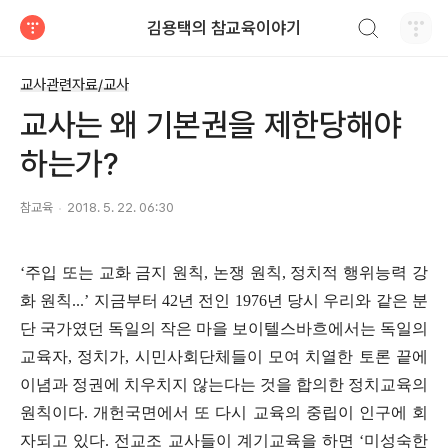
검색하기
김용택의 참교육이야기
티스토리
교사관련자료/교사
교사는 왜 기본권을 제한당해야
하는가?
참교육
2018. 5. 22. 06:30
‘
주입 또는 교화 금지 원칙
,
논쟁 원칙
,
정치적 행위능력 강
화 원칙
...’
지금부터
42
년 전인
1976
년 당시 우리와 같은 분
단 국가였던 독일의 작은 마을 보이텔스바흐에서는 독일의
교육자
,
정치가
,
시민사회단체들이 모여 치열한 토론 끝에
이념과 정권에 치우치지 않는다는 것을 합의한 정치교육의
원칙이다
.
개헌국면에서 또 다시 교육의 중립이 인구에 회
자되고 있다
.
전교조 교사들이 계기교육을 하면
‘
미성숙한