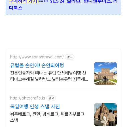
구매하러 가기
==>>
YES 24
알라딘
,
반디앤루이스,
리
디북스
http://www.sonantravel.com/
광고
유럽을 손안에! 손안의여행
전문인솔자와 떠나는 유럽 단체배낭여행 산
티아고순례길 발칸반도 발틱북유럽 지중해
여행 유럽을 손안에! 발칸반도 북유럽 지중해
남부유럽 동유럽 세미팩제공
http://ohtografie.kr
광고
독일여행 인생 스냅 사진
뉘른베르크, 뮌헨, 밤베르크, 뷔르츠부르크
스냅