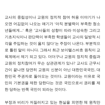
교사의 중립성이나 교원의 정치적 참여 허용 이야기가 나
오면 어김없이 나오는 얘기가
‘
아직 분별력이 부족한 청소
년들에게
...‘
혹은
’
교사들의 성향이 따라 미성숙한 그리고
기초지식이나 판단력이 부족한 학생들이 교사의 일방적 시
각을 주입하는 것이 옳지 않다
‘
는 주장이 나온다
.
부분적으
로 틀린 말이 아니다
.
그래서 최근 보이텔스바흐 원칙이 교
육계에서 제기 되고 있다
.
더더구나 교원의 정치적 중립과
교원의 정치참여가 무슨 상관관계가 있나
?
교사도 근무시
간이 끝나면 당연히 교원의 신분이 아닌 대한민국국민
,
대
한민국 주권자로 돌아오는 것이다
.
교원이라는 이유로 국
민의 기본권을 제한 당한다는 것은 국민으로서 권리를 제
한 당하는 반쪽 국민이 되라는 것이다
.
부정과 비리가 저질러지고 있는 현실을 외면한 체 원칙만