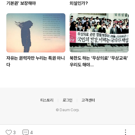
기본권’ 보장해야
외설인가?
자유는 권력자만 누리는 특권 아니
북한도 하는 ‘무상의료’ ‘무상교육’
다
우리도 해야...
의안내
티스토리
로그인
고객센터
© Daum Corp.
3
4