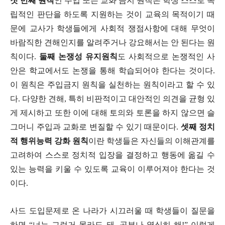
첫 번째 원칙
인 주입 또는 교화 금지 원칙은 학생 스스로 독
립적인 판단을 하도록 지원하는 것이 교육의 목적이기 때
문에 교사가 학생들에게 사회적 쟁점사항에 대해 무엇이
바람직한 견해인지를 알려주거나 강요해서는 안 된다는 원
칙이다
.
둘째 논쟁성 유지원칙
도 사회적으로 논쟁적인 사
안은 학교에서도 논쟁을 통해 학습되어야 한다는 것이다
.
이 원칙은 주입금지 원칙을 실천하는 원칙이라고 할 수 있
다
.
다양한 견해
,
특히 비판적이고 대안적인 의견을 균형 있
게 제시하고 또한 이에 대해 토의와 토론을 하지 않으면 슬
그머니 주입과 교화로 변질할 수 있기 때문이다
.
셋째 정치
적 행위능력 강화 원칙
이란 학생들은 자신들의 이해관계를
고려하여 스스로 정치적 입장을 결정하고 행동에 옮길 수
있는 능력을 키울 수 있도록 교육이 이루어져야 한다는 것
이다
.
사드 도입문제로 온 나라가 시끄러울 때 학생들이 질문을
하면
“
너는 그런거 몰라도 돼
,
공부나 열심히 해
!”
이렇게