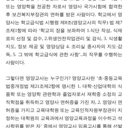
또는 영양학을 전공한 자로서 영양사 국가시험에 합격한
후 보건복지부장관의 면허를 받은 사람이다
.
학교에서 영
양사는 학교급식법 시행령 제
8
조
(
영양교사의 직무
)
법 제
7
조제
1
항에 따라
‘
학교의 장을 보좌하여
1.
식단 작성
,
식재
료의 선정 및 검수
, 2.
위생안전작업관리 및 검식
, 3.
식생활
지도
,
정보 제공 및 영양상담
4.
조리실 종사자의 지도
·
감
독
, 5.
그 밖에 학교급식에 관한 사항
’..
의 직무를 수행하는
사람이다
.
그렇다면 영양교사는 누구인가
?
영양교사란
‘
초
·
중등교육
법중개정법 제
21
조제
2
항에 명시한
1.
대학
·
산업대학의 식
품학 또는 영양학 관련학과 졸업자로서 재학중 소정의 교
직학점을 취득하고 영양사 면허증을 가진 자
, 2.
영양사 면
허증을 가지고 교육대학원 또는 교육인적자원부장관이 지
정하는 대학원의 교육과에서 영양교육과정을 이수하고 석
사학위를 받은 자
’
중에서 영양교사 임용고시를 통해 선발