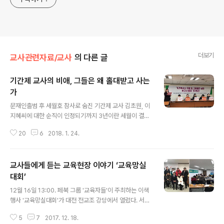
더보기
교사관련자료/교사
의 다른 글
기간제 교사의 비애, 그들은 왜 홀대받고 사는
가
글 내용
문재인출범 후 세월호 참사로 숨진 기간제 교사 김초원, 이
지혜씨에 대한 순직이 인정되기까지 3년이란 세월이 결렸
다. 똑같은 업무에 담임까지 맡아 일하면서도 기간제 교사
20
6
2018. 1. 24.
는 공무원이 아닌 민간 근로자라는 이유로 순직을 인정받
지 못했던 것이다. 모든 교사가 정교사일 수만은 없는 현실
을 감안하면 기간제교사는 교직사회에서 없어서는 안 될
교사들에게 듣는 교육현장 이야기 ‘교육망실
존재다. 사실이 이러함에도 불구하고 그들은 왜 홀대받고
살아야 할까? 기간제 교사는 교사자격증을 가지고 있지만
대회’
글 내용
임용고시를 거치지 않은 교사로 정교사가 병역 입대, 휴직,
12월 16일 13:00. 페북 그룹 '교육자들'이 주최하는 이색
파견, 출산 휴가 등으로 등 결원이 있을 시에 임시로 채용되
행사 '교육망실대회'가 대전 전교조 강당에서 열렸다. 서울
는 계약직(비정규직)이다. 고 김초원, 이지혜선생님 사례에
과 강원도 그리고 경상도와 전라도 곳곳에서,.., 27명의 교
서 볼 수 있듯이 담임을 비롯한 모든 업무를 정규직교사와
5
7
2017. 12. 18.
사들이 모여 교육망실대회에 참여하기 위해서다. 13:00에