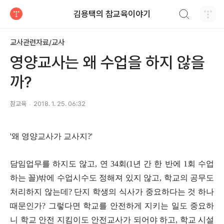
검색하기
김용택의 참교육이야기
티스토리
교사관련자료/교사
영양교사는 왜 수업을 하지 않을
까?
참교육
2018. 1. 25. 06:32
'
왜 영양교사가 교사지
?'
담임업무를 하지도 않고
,
연
34
회
(1
년 간 한 반에
1
회 수업
하는 꼴
)
밖에 수업시수도 정해져 있지 않고
,
학교의 공무도
처리하지 않는데
?
단지 학생의 식사가 중요하다는 것 하나
때문인가
?
그렇다면 학교를 안전하게 지키는 일도 중요하
니 학교 안전 지킴이도 안전교사가 되어야 하고
,
학교 시설