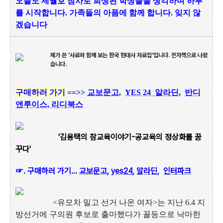
오늘도 세월호 참사로 희생된 학생들을 생각하며 하루
를 시작합니다.
가족들의 아픔에 함께 합니다. 잊지 않
겠습니다
제가 쓴 '사료와 함께 보는 한국 현대사 자료집'입니다. 전자책으로 나왔
습니다.
구매하러 가기
==>>
교보문고
,
YES 24
알라딘
,
반디
앤루이스,
리디북스
'김용택의 참교육이야기-공교육의 정상화를 꿈
꾸다'
☞.
구매하러 가기...
교보문고
,
yes
24
,
알라딘
,
인터파크
<유모차 밀고 선거 나온 여자>는 지난 6.4 지
방선거에 구의원 후보로 출마했다가 꼴등으로 낙마한