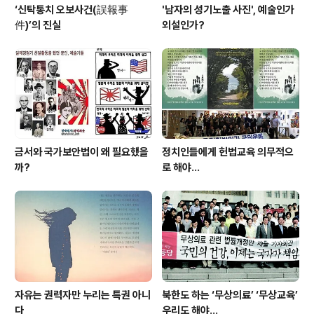
‘신탁통치 오보사건(誤報事
'남자의 성기노출 사진', 예술인가
件)’의 진실
외설인가?
금서와 국가보안법이 왜 필요했을
정치인들에게 헌법교육 의무적으
까?
로 해야…
자유는 권력자만 누리는 특권 아니
북한도 하는 ‘무상의료’ ‘무상교육’
다
우리도 해야...