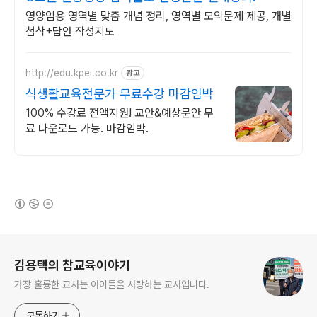
영양임용 영역별 맞춤 개념 정리, 영역별 모의문제 제공, 개별
첨삭+답안 작성지도
http://edu.kpei.co.kr
광고
식생활교육전문가 무료수강 마감임박
100% 수강료 전액지원! 교안&예상문안 무
료 다운로드 가능. 마감임박.
(새창열림)
로그 정보
김용택의 참교육이야기
가장 훌륭한 교사는 아이들을 사랑하는 교사입니다.
구독하기