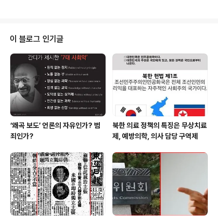
같은 일을 하면서도 기간제라는 이유로 ..
서 18:00까지 쉬는 시간도 거의 없이 무려 5시간 동안 만
나 웃고 웃으며 보낸 시간... 이름이 망실대회다. 해석하는
이에 따라 망한 교육실천...? 아니면 희망교육실천대회...?
이날 행사에는 경남 김해에서 고등학교 2학년 학생도 1명
이 블로그 인기글
이 참석해 눈길을 끌기도 했다. ‘보는 내가 창피한 전국교육
망실대회’라는 주제의 모임... 학교현장에서 부끄러운 이야
기이기도 하지만 이 이야기를 통해 희망을 찾아 보자는 ‘희
망실천대회’는 주제가 재미있어 찾아왔다는 선생님들이며
SNS..
‘왜곡 보도’ 언론의 자유인가? 범
북한 의료 정책의 특징은 무상치료
죄인가?
제, 예방의학, 의사 담당 구역제