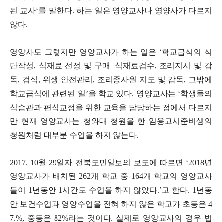
된 교사
‘
를 말한다
.
하는 일은 영양교사나 영양사가 다르지
않다
.
영양사도 그렇지만 영양교사가 하는 일은
‘
학교급식의 식
단작성
,
식재료 선정 및 구매
,
식재료검수
,
조리지시 및 감
독
,
검식
,
위생 안전관리
,
조리종사원 지도 및 감독
,
그밖에
학교급식에 관련된 일
’
을 학교 있다
.
영양교사는
‘
학생들의
식습관과 편식교정을 위한 교육을 담당하는 점에서 다르지
만 현재 영양교사는 청와대 청원을 한 임용고시준비생의
청원처럼 대부분 수업을 하지 않는다
.
2017. 10
월
29
일자 전북도민일보의 보도에 따르면
‘2018
년
영양교사가 배치된
262
개 학교 중
164
개 학교의 영양교사
들이
1
년동안
1
시간도 수업을 하지 않았다
.’
고 한다
. 1
년동
안 보건수업과 영양수업을 전혀 하지 않은 학교가 초등은
4
7.%,
중등은
82%
라는 것이다
.
실제로 영양교사의 경우 법