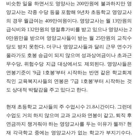
비슷한 일을 하면서도 영양사는
200
만원에 불과하지만 영
양교사는 각종 수당 등을 포함해
9
년차 초등학교 영양교사
의 경우 월급여는
409
만여원이다
.
영양교사는 월
13
만원의
급식비와
132
만원의 명절휴가비를 받고 있으나 영양사는
2
0
만원만을 받으며 영양교사들이 받는 월
25
만원의 교직수
당도 받지 못한다
.
더구나 영양교사들과 달리 근무 연수가
올라가도 호봉 승급이 되지 않으며 성과상여금이나 초과근
무수당
,
위험수당 지급 대상에서도 제외된다
.
영양사들은
연봉기준이
'9
급
1
호봉
'
부터 시작하는 반면 같은 학교회계
직인 교육복지사들의 연봉은
'7
급
1
호봉
'
부터 시작하는 것
도 상대적 박탈감을 주고 있다고 한다
.
현재 초등학교 교사들의 주 수업시수
21.8
시간이다
.
그런데
수업도 거의 하지 않으며 교과 교사와 연봉이 같고
,
퇴직 후
연금까지 챙겨줘야 하는 영양교사를 두는 이유가 뭘까
?
현
재 각극학교 중에는 영양교사가 없는 학교가 부지기수다
.