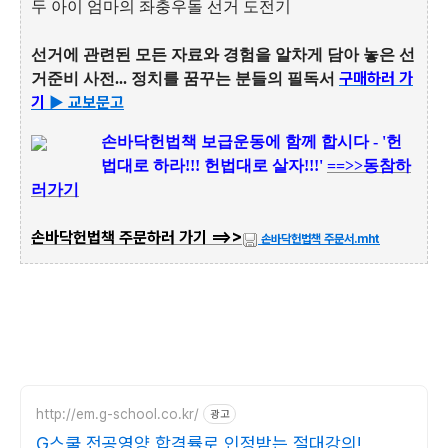
두 아이 엄마의 좌충우돌 선거 도전기
선거에 관련된 모든 자료와 경험을 알차게 담아 놓은 선
구매하러 가
거준비 사전... 정치를 꿈꾸는 분들의 필독서
기
▶ 교보문고
손
바닥헌법책 보급운동에 함께 합시다 - '헌
법대로 하라!!! 헌법대로 살자!!!'
==>>동참하
러가기
손바닥헌법책 주문하러 가기 ==>>
손바닥헌법책 주문서.mht
http://em.g-school.co.kr/
광고
G스쿨 전공영양 합격률로 인정받는 절대강의!