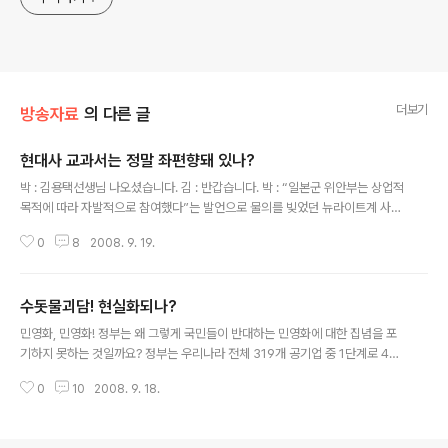
더보기
방송자료
의 다른 글
현대사 교과서는 정말 좌편향돼 있나?
글 내용
박 : 김용택선생님 나오셨습니다. 김 : 반갑습니다. 박 : “일본군 위안부는 상업적
목적에 따라 자발적으로 참여했다”는 발언으로 물의를 빚었던 뉴라이트계 사람
들이 전국 300여 개 고등학교에 현대사 강의를 하겠다는 보도가 있었습니다만
0
8
2008. 9. 19.
현재 고등학생들이 배우는 현대사 교과서가 좌편향됐다고 문제제기를 하고 나
서서 문제가 되고 있습니다만 우선 교과서 얘기부터 해주시지요? 김 : 예, 교과
서란 과거에는 모두가 국가에서 만들어 학생들이 배우는1종 즉 국정 교과서뿐
수돗물괴담! 현실화되나?
이었습니다. 교과서 표지에 보면 ‘문교부’ 혹은 ‘교육부’라고 인쇄되어 있는 교과
글 내용
서는 국정 교과서입니다, 그러다 사회가 민주화되면서 고등학교에서는 국정이
민영화, 민영화! 정부는 왜 그렇게 국민들이 반대하는 민영화에 대한 집념을 포
아닌 2종교과서인 검인정제도를 도입, 시행되고 있습니다. 현재 초등학교 교과
기하지 못하는 것일까요? 정부는 우리나라 전체 319개 공기업 중 1단계로 41
서는 전부 국정교과서입니..
곳을 포함해 다음달 중순까지 100곳 안팎의 기업체를 민영화시키겠다고 합니
0
10
2008. 9. 18.
다. 공기업민영화뿐만 아닙니다. 정부가 절대로 하지 않겠다던 수돗물 민영화도
기어코 시작할 것 같습니다. 말로는 ‘국민들께 좀더 값싸고 질좋은 수돗물 서비
스를 제공하기 위해서랍니다. 그것도 ’수도물 민영화‘가 아니라 ’상수도 민간위