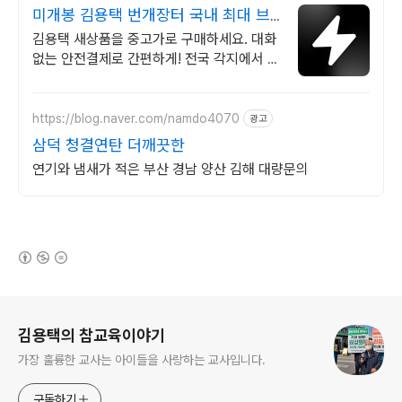
미개봉 김용택 번개장터 국내 최대 브
랜드 중고거래
김용택 새상품을 중고가로 구매하세요. 대화
없는 안전결제로 간편하게! 전국 각지에서 올
라오는 전국구 최다 상품 매일 10만 개 이상
의 신규 상품 업로드
https://blog.naver.com/namdo4070
광고
삼덕 청결연탄 더깨끗한
연기와 냄새가 적은 부산 경남 양산 김해 대량문의
(새창열림)
로그 정보
김용택의 참교육이야기
가장 훌륭한 교사는 아이들을 사랑하는 교사입니다.
구독하기