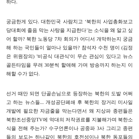
하다
.
궁금한게 있다
.
대한민국 사람치고
‘
북한의 사업총화보고
당대회에 졸음 막는 사탕을 지급한다
’
는 소식을 왜 알고 싶
어 할까
?
북한 노동당
7
차 회의가 어디서 개막하는지 궁금
해 하는 국민들이 얼마나 있을까
?
참석자 수천 명이
(
김정
은 위원장의
) '
비공식 대관식
'
이 무슨 관심이 있다고 뉴스
골든타임을 무려
30
분씩 할애해 가며 방송까지 하는지 이
해할 수가 없다
.
선거 때만 되면 단골손님으로 등장하는 북한의 도발 어쩌
고 하는 뉴스들
...
개성공단폐쇄 후 북한의 장거리 미사일
개발에 필요한 자금줄을 막는다면서 왜 지상파 종편들은
북한조선중앙
TV
에 억대의 저작권료를 지불해가며 북한소
식을 전해 주는가
?
수구언론이나 공중파
3
사 그리고 종편
들의 보도는 하나같이 북한의 호전성이나 북한 동포들의