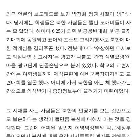
최근 언론의 보도태도를 보면 박정희 정권 시절이 생각난
다
.
당시에는 학생들은 북한 사람들은 뿔만 도깨비들이 사
는 줄 알았다
.
해마다
6.25
가 되면 반공웅변대회
,
반공 글짓
기대회에 동원되고 표어와 포스트 그리기행사로 북한에 대
한 적개심을 길러주곤 했다
.
전봇대마다
‘
수상하면 다시보
고 의심나면 신고하자
’
는 광고가 나붙고
‘
간첩 식별요령
’
이
마을 광고판에 단골손님으로 붙어 있었다
.
학교의 교련시
간에는 여학생들까지 제식훈련에 예비군복장까지하고 교
련대회를 열곤 했다
.
어디에 가서 북한을 아는 체 했다가는
간첩으로 의심받거나 중앙정보부에 끌려가기 마련이었다
.
그 시대를 사는 사람들은 북한의 인공기를 보는 것만으로
도 불순하다는 생각이 들만큼 북한에 대해서 아는 것을 경
계했다
.
그런데 어찌된 일인지 이명박정부와 박근혜정부
들어오면서 북한에 대해 온갖 시시콜콜한 얘기를 전해주기