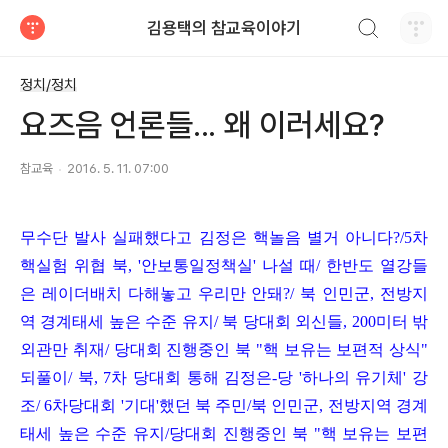
검색하기
김용택의 참교육이야기
티스토리
정치/정치
요즈음 언론들... 왜 이러세요?
참교육
2016. 5. 11. 07:00
무수단 발사 실패했다고 김정은 핵놀음 별거 아니다
?/5
차
핵실험 위협 북
, '
안보통일정책실
'
나설 때
/
한반도 열강들
은 레이더배치 다해놓고 우리만 안돼
?/
북 인민군
,
전방지
역 경계태세 높은 수준 유지
/
북 당대회 외신들
, 200
미터 밖
외관만 취재
/
당대회 진행중인 북
"
핵 보유는 보편적 상식
"
되풀이
/
북
, 7
차 당대회 통해 김정은
-
당
'
하나의 유기체
'
강
조
/ 6
차당대회
'
기대
'
했던 북 주민
/
북 인민군
,
전방지역 경계
태세 높은 수준 유지
/
당대회 진행중인 북
"
핵 보유는 보편