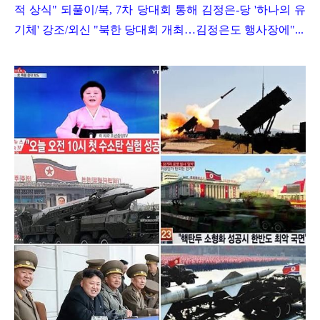
적 상식
"
되풀이
/
북
, 7
차 당대회 통해 김정은
-
당
'
하나의 유
기체
'
강조
/
외신
"
북한 당대회 개최
…
김정은도 행사장에
"...