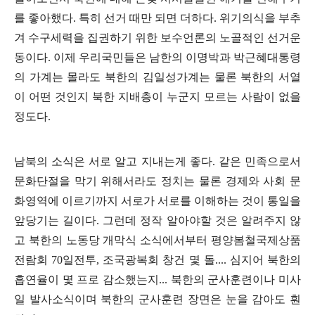
를 좋아했다
.
특히 선거 때만 되면 더하다
.
위기의식을 부추
겨 수구세력을 집권하기 위한 보수언론의 노골적인 선거운
동이다
.
이제 우리국민들은 남한의 이명박과 박근혜대통령
의 가계는 몰라도 북한의 김일성가계는 물론 북한의 서열
이 어떤 것인지 북한 지배층이 누군지 모르는 사람이 없을
정도다
.
남북의 소식은 서로 알고 지내는게 좋다
.
같은 민족으로서
문화단절을 막기 위해서라도 정치는 물론 경제와 사회 문
화영역에 이르기까지 서로가 서로를 이해하는 것이 통일을
앞당기는 길이다
.
그런데 정작 알아야할 것은 알려주지 않
고 북한의 노동당 개막식 소식에서부터 평양봄철국제상품
전람회
70
일전투
,
조국광복회 창건 몇 돌
....
심지어 북한의
흡연율이 몇 프로 감소했는지
...
북한의 군사훈련이나 미사
일 발사소식이며 북한의 군사훈련 장면은 눈을 감아도 훤