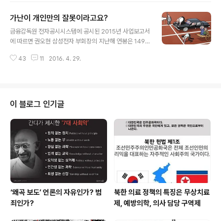
들어 입고 기계를 만들어 이용하고.... 오늘저녁 공부할 철
가난이 개인만의 잘못이라고요?
학교실 교안입니다. 문화란 무엇인가? 사람도 동물과 마찬
글 내용
가지로 추위와 더위, 배고픔 등을 해결하려는 생리적인 욕
금융감독원 전자공시시스템에 공시된 2015년 사업보고서
구가 있다. 그러나 인간은 동물과 달리 주어진 환경에 적응
에 따르면 권오현 삼성전자 부회장의 지난해 연봉은 149
하는 것이 아니라 자신의 욕구를 최대한 충족시키기 위해
억5400만원이다. 시간당 745만원을 번 셈이다. 최저임
효과적인 방안을 찾고 환경을 개선하기도 하고 한다, 이렇
43
11
2016. 4. 29.
금위원회가 월 소정근로시간인 월소정근로시간인 209시
게 '인간이 자연환경을 적극적으로 활용하고 적응하는 과
간 일을 했을 때 노동자들이 받는 최저임금은 126만 270
정에서 획득한 성과'를 문화라고 한..
원으로 시급으로 계산하면 6,030원이다. 연봉으로 계산하
면 1,515,240원이다. 연봉이 149억 5400만원과 1,515,
240원 받는 사람. 시간당 745만원을 받는 사람과 6,030
이 블로그 인기글
원을 받는 사람... 사람의 능력에는 분명한 차이가 있다. 그
런데 이 정도 차이가 날 수 있을까? 현대인들은 자본의 논
리에 길들여져 있다 옛날 사람들은 양반과 노예는 피가 다
르고 뼈가 다르게 태어난다고 믿었다. 요즈음 이런 소릴 하
면 미친 사람 ..
‘왜곡 보도’ 언론의 자유인가? 범
북한 의료 정책의 특징은 무상치료
죄인가?
제, 예방의학, 의사 담당 구역제