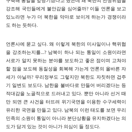
구축해 통일을 앞당기겠다고 했는데 왜 북한의 전쟁위협을
강조해 국민들에게 불안감을 심어줄까
?
이들 언론을 보고
있노라면 누가 더 북한을 악마로 보이게 하는가 경쟁이라
도 하는 듯하다
.
언론사에 묻고 싶다
.
왜 이렇게 북한의 미사일이나 핵위협
을 강조하는지를
...?
남북이 하나 되는 통일이 소원이라면
서로가 알지 못하는 분야를 보도하고 좋은 점이며 고쳐야
할 점을 보도해 동질성을 회복해 가는게 언론의 올바른 자
세가 아닐까
?
우리정부도 그렇지만 북한도 자칫하면 겁주
기 일변도 보도다
.
남한을 불바다로 만들어 버리겠다는 등
적대감을 노골적으로 드러내고 있다
.
뿐만 아니라 선거 때
만 되면 큰 사건을 터뜨려 위기국면을 이용한 수구세력이
유리한 국면을 만들고 있다
.
남북의 이런 태도를 보면 우리
민족의 소원이 통일이 아니라 분단상황을 유지하겠다는 의
도가 담겨 있는 것이 아니가 의심이 들 정도다
.