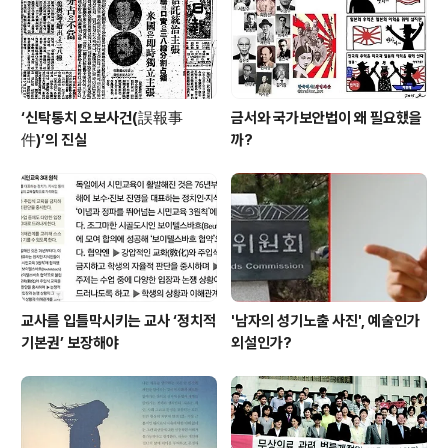
‘신탁통치 오보사건(誤報事
금서와 국가보안법이 왜 필요했을
件)’의 진실
까?
교사를 입틀막시키는 교사 ‘정치적
'남자의 성기노출 사진', 예술인가
기본권’ 보장해야
외설인가?