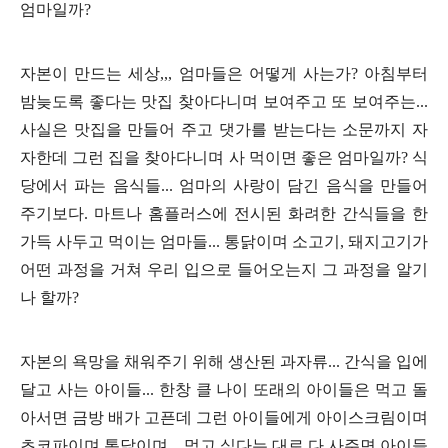
엄마일까
?
자본이 만드는 세상
,,,
엄마들은 어떻게 사는가
?
아침부터
밤늦도록 좋다는 맛집 찾아다니며 보여주고 또 보여주는
...
사실은 맛집을 만들어 주고 댓가를 받는다는 소문까지 자
자한데 그런 집을 찾아다니며 사 먹이면 좋은 엄마일까
?
식
당에서 파는 음식들
...
엄마의 사랑이 담긴 음식을 만들어
주기보다
.
마트나 홈플러스에 전시된 화려한 간식들을 한
가득 사두고 먹이는 엄마들
...
통닭이며 소고기
,
돼지고기가
어떤 과정을 거쳐 우리 입으로 들어오는지 그 과정을 알기
나 할까
?
자본의 욕망을 채워주기 위해 생산된 과자류
...
간식을 입에
달고 사는 아이들
...
한창 클 나이 또래의 아이들은 먹고 돌
아서면 금방 배가 고픈데 그런 아이들에게 아이스크림이며
초코파이며 통닭이며
...
먹고 싶다는 대로 다 사주면 아이들