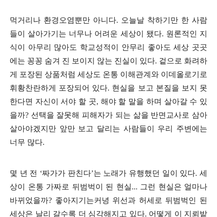
먹거리나 환경오염뿐만 아니다
.
오늘날 착하기만 한 사람
들이 살아가기는 너무나 어려운 세상이 됐다
.
원론적인 지
식이 아무리 많아도 학교성적이 안무리 좋아도 세상 곳곳
에는 꽁꽁 숨겨 진 보이지 않는 진실이 있다
.
겉으로 화려하
게 포장된 상품처럼 세상도 온통 이해관계와 이데올로기로
휘황찬란하게 포장되어 있다
.
현실을 보고 본질을 보지 못
한다면 자신이 서야 할 곳
,
해야 할 말을 하며 살아갈 수 있
을까
?
선택을 잘못해 피해자가 되는 삶을 반면교사로 삼아
살아야겠지만 앞만 보고 달리는 사람들이 우리 주변에는
너무 많다
.
몇 년 전
‘
짜가가 판친다
’
는 노래가 유행했던 일이 있다
.
세
상이 온통 가짜로 뒤범벅이 된 현실
...
그런 현실은 얼마나
바뀌었을까
?
좋아지기는커녕 위선과 허세로 뒤범벅인 된
세상은 날리 갈수록 더 심각해지고 있다
.
어떻게 이 지뢰밭