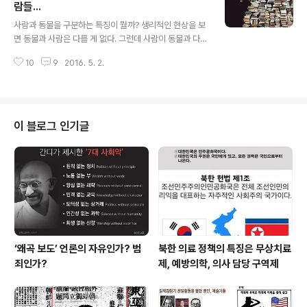
역 경계태세 높은 수준 유지/당대회 진행중인 북 "핵 보유
람들...
글 내용
는 보편적 상식" 되풀이/북, 7차 당대회 통해 김정은-당 '하
사람과 동물을 구분하는 특징이 뭘까? 생리적인 현상을 보
나의 유기체' 강조/외신 "북한 당대회 개최…김정은도 행사
면 동물과 사람은 다를 게 없다. 그런데 사람이 동물과 다른
장에"... 데일리안이라는 신문이 5월 7일자 아침 인터넷신
점은 사람이 동물에게서 볼 수 없는 문화를 가지고 있다는
문에 올라 온 기사다. 데일리안이 우리나라 신문이라는 걸
10
9
2016. 5. 2.
데 있다. 말과 글을 사용하고 구성원간의 소통과 말과 글을
모..
대를 이어 전승하고 계절의 변화에 적응하기 위해 옷을 만
들어 입고 기계를 만들어 이용하고.... 오늘저녁 공부할 철
학교실 교안입니다. 문화란 무엇인가? 사람도 동물과 마찬
가지로 추위와 더위, 배고픔 등을 해결하려는 생리적인 욕
이 블로그 인기글
구가 있다. 그러나 인간은 동물과 달리 주어진 환경에 적응
하는 것이 아니라 자신의 욕구를 최대한 충족시키기 위해
효과적인 방안을 찾고 환경을 개선하기도 하고 한다, 이렇
게 '인간이 자연환경을 적극적으로 활용하고 적응하는 과
정에서 획득한 성과'를 문화라고 한..
‘왜곡 보도’ 언론의 자유인가? 범
북한 의료 정책의 특징은 무상치료
죄인가?
제, 예방의학, 의사 담당 구역제