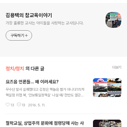
로그 정보
김용택의 참교육이야기
가장 훌륭한 교사는 아이들을 사랑하는 교사입니다.
구독하기
더보기
정치/정치
의 다른 글
요즈음 언론들... 왜 이러세요?
글 내용
무수단 발사 실패했다고 김정은 핵놀음 별거 아니다?/5차
핵실험 위협 북, '안보통일정책실' 나설 때/ 한반도 열강들
은 레이더배치 다해놓고 우리만 안돼?/ 북 인민군, 전방지
13
13
2016. 5. 11.
역 경계태세 높은 수준 유지/ 북 당대회 외신들, 200미터
밖 외관만 취재/ 당대회 진행중인 북 "핵 보유는 보편적 상
식" 되풀이/ 북, 7차 당대회 통해 김정은-당 '하나의 유기
철학교실, 상업주의 문화에 점령당해 사는 사
체' 강조/ 6차당대회 '기대'했던 북 주민/북 인민군, 전방지