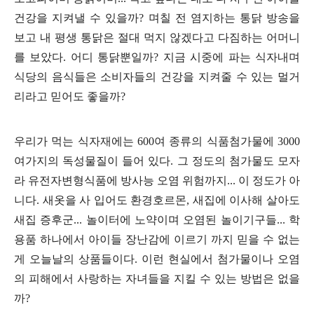
건강을 지켜낼 수 있을까
?
며칠 전 염지하는 통닭 방송을
보고 내 평생 통닭은 절대 먹지 않겠다고 다짐하는 어머니
를 보았다
.
어디 통닭뿐일까
?
지금 시중에 파는 식자내며
식당의 음식들은 소비자들의 건강을 지켜줄 수 있는 멀거
리라고 믿어도 좋을까
?
우리가 먹는 식자재에는
600
여 종류의 식품첨가물에
3000
여가지의 독성물질이 들어 있다
.
그 정도의 첨가물도 모자
라 유전자변형식품에 방사능 오염 위험까지
...
이 정도가 아
니다
.
새옷을 사 입어도 환경호르몬
,
새집에 이사해 살아도
새집 증후군
...
놀이터에 노약이며 오염된 놀이기구들
...
학
용품 하나에서 아이들 장난감에 이르기 까지 믿을 수 없는
게 오늘날의 상품들이다
.
이런 현실에서 첨가물이나 오염
의 피해에서 사랑하는 자녀들을 지킬 수 있는 방법은 없을
까
?