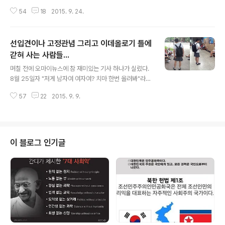
르데쥬의 말이다. 한국노총이 노사정위원회에서 정부가 내
54
18
2015. 9. 24.
놓은 노동개혁합의를 보면 에릭 쉬르데쥬의 말이 생각난
다. 지난 13일. 노사정위원회를 통과한 노동개혁의 골자를
보면 "일반해고제 도입 승인, 임금피크제 임금삭감, 성과급
선입견이나 고정관념 그리고 이데올로기 틀에
저임금체계, 비정규직 기간과 범위 확대, 노동시간 연장 입
법” 등이다. ‘저성과자나 근무불량자 해고와 취업규칙 변경
갇혀 사는 사람들...
글 내용
요건을 완화하겠다는 정부의 의지가 한국노총이 합의해 줌
며칠 전에 오마이뉴스에 참 재미있는 기사 하나가 실렸다.
으로써 노사정 대타협이라는 구색 맞추기 끝난 셈이다. 노
8월 25일자 "저게 남자여 여자여? 치마 한번 올려봐"라는
사정이란 어떤 기구인가? 노사정위원회란 ‘IMF사태 이후
기사다. ‘남자라 못 입었던 치마, 제가 한번 입어봤습니
경제 위기 극복을 위한 국민적 합의를 이끌어 내기 위해 노
57
22
2015. 9. 9.
다’라는 부제가 달린 이 기사는 여성의 삶이 얼마나 힘든지
동단체, 사용자..
체험하기 위해 용감한 남자가 쓴 기사다. 하루를 견디지 못
하고 치마를 벗고 말았다는 기자의 결론은 남자가 치마를
입으면 안 된다는 사회적 통념이 얼마나 뿌리 깊은가를 확
인할 수가 있다. 남자는 치마를 입으면 왜 안 되는가? 여
이 블로그 인기글
성은 꼭 치마를 입어야 여성다운가? 마산에 있는 모여고에
근무할 때의 얘기다. 별나게 추운 겨울날, 아이들이 짧은 치
마에 덧옷도 입지 새파랗게 얼어서 등교하는 모습이 안타
까워 학교운영위원회에 제안을 했다. ‘우리학교 학생들에
게 치마와 바지를 선택적으..