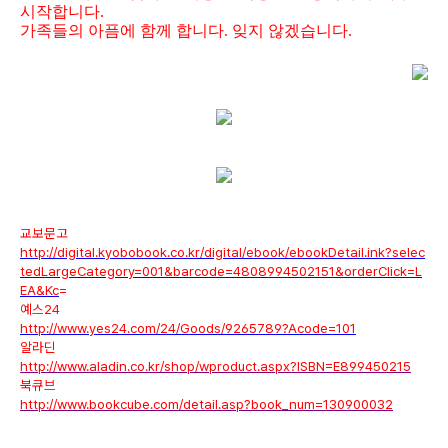
시작합니다.
가족들의 아픔에 함께 합니다. 잊지 않겠습니다.
교보문고
http://digital.kyobobook.co.kr/digital/ebook/ebookDetail.ink?selec
tedLargeCategory=001&barcode=4808994502151&orderClick=L
EA&Kc
=
예스24
http://www.yes24.com/24/Goods/9265789?Acode=101
알라딘
http://www.aladin.co.kr/shop/wproduct.aspx?ISBN=E899450215
북큐브
http://www.bookcube.com/detail.asp?book_num=130900032