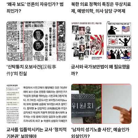
‘왜곡 보도’ 언론의 자유인가? 범
북한 의료 정책의 특징은 무상치료
죄인가?
제, 예방의학, 의사 담당 구역제
‘신탁통치 오보사건(誤報事
금서와 국가보안법이 왜 필요했을
件)’의 진실
까?
교사를 입틀막시키는 교사 ‘정치적
'남자의 성기노출 사진', 예술인가
기본권’ 보장해야
외설인가?