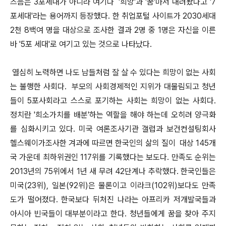
즈음은 3포세대가 아니라 여기다 '희망'과 '꿈'마저 내려놨다고 '7
포세대'라는 용어까지 등장했다. 한 취업포털 사이트가 2030세대
2천 8백여 명을 대상으로 조사한 결과 2명 중 1명은 자신을 이른
바 '5포 세대'로 여기고 있는 것으로 나타났다.
열심히 노력하면 나도 남들처럼 잘 살 수 있다는 희망이 없는 사회
는 불행한 사회다.
부모의 사회경제적인 지위가 대물림되고 청년
들이 5포사회라고 스스로 포기하는 사회는 희망이 없는 사회다.
정치란 '희소가치를 배분'하는 역할을 해야 하는데 오히려 양극화
를 심화시키고 있다. 미국 여론조사기관 갤럽과 보건컨설팅회사
헬스웨이가조사한 겨과에 따르면 한국인의 삶의 질이 대상 145개
국 가운데 최하위권인 117위를 기록했다는 보도다. 만족도 순위는
2013년의 75위에서 1년 새 무려 42단계나 추락했다. 한국인들은
미국(23위), 일본(92위)은 물론이고 이라크(102위)보다도 만족
도가 떨어졌다. 한국보다 뒤처진 나라는 아프리카 저개발국들과
아시아 빈국들이 대부분이라고 한다. 청년들에게 꿈을 찾아 주지