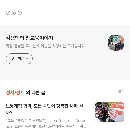
(새창열림)
로그 정보
김용택의 참교육이야기
가장 훌륭한 교사는 아이들을 사랑하는 교사입니다.
구독하기
더보기
정치/정치
의 다른 글
노동개혁 합의, 모든 국민이 행복한 나라 될
까?
글 내용
“그들은 미쳤다. 한국인들” (Ils sont fous, ces Corée
ns!) “효율의 광란에서 보낸 10년”이라는 책을 쓴 에릭 쉬