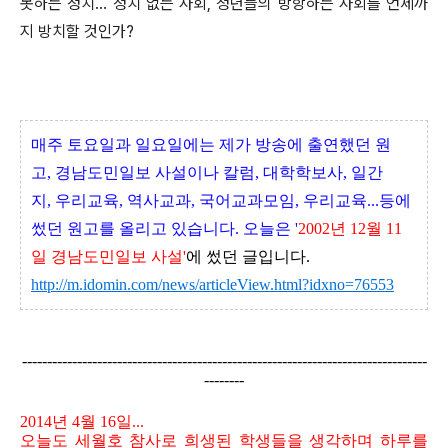
못하는 정치... 정치 없는 사회, 청년들의 방항하는 사회를 언제까
지 방치할 것인가?
매주 토요일과
일요일에는 제가 방송에 출연했던 원
고
,
경남도민일보
사설이나 칼럼
,
대학학보사
,
일간
지
,
우리교육
,
역사교과
,
국어교과모임
,
우리교육
...
등에
썼던 원고를 올리고 있습니다
.
오늘은
'
2002
년
12
월 11
일 경남도민일보 사설'
에 썼던
글입니다.
http://m.idomin.com/news/articleView.html?idxno=76553
-------------------------------------------------------------------------
--------
--------
2014년 4월 16일...
오늘도 세월호 참사로 희생된 학생들을 생각하며 하루를