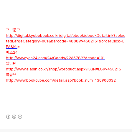
교보문고
http://digital.kyobobook.co.kr/digital/ebook/ebookDetail.ink?selec
tedLargeCategory=001&barcode=4808994502151&orderClick=L
EA&Kc
=
예스24
http://www.yes24.com/24/Goods/9265789?Acode=101
알라딘
http://www.aladin.co.kr/shop/wproduct.aspx?ISBN=E899450215
북큐브
http://www.bookcube.com/detail.asp?book_num=130900032
(새창열림)
로그 정보