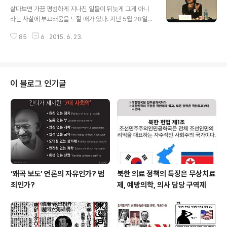
글 내용
들은 자녀들 사교육비부담으로 허리띠를 졸라 매야 하는
살다보면 가끔 평범하게 지나친 일들이 뒤늦게 그게 아니
싱정이다. ‘초·중·고 20개 학교 학생 1219명(초등학생 4
라는 사실에 부끄러움을 느낄 때가 있다. 지난 5월 28일
16명, 중학생 377명, 고등학생 426명)을 대상으로 진행
'사교육걱정없는세상'이 주최한 ‘6개국 수학교육과정 국제
한 ‘대전 학생 가정·학교생활 실태조사’ 결과를 보면 초등
85
6
2015. 6. 23.
비교 컨퍼런스’에서 언론인 서화숙씨의 토론을 보면서 그
고학년(5~6학년) 학생들의 사교육 참여율은 85.6%에 달
런 느낌을 받았다. 서화숙씨의 토론 내용 중에 이런 얘기가
하는가 하면 중학생들은 ..
나온다. “저는 함수 f(x)의 의미를 몰랐습니다. 그러다가
최근 f(x)라는 이름의 대중가수들을 보고 나서야 비로소 그
뜻을 알았습니다. 즉, 괄호 안에 있는 x의 숫자가 달라지는
이 블로그 인기글
것에 따라서 f 값이 달라지는 것을 f(x)라고 표현을 하는 것
이더군요. 제가 그것을 그제서야 발견하고 정말 전율을 느
꼈습니다. 그러면서 왜 내가 고등학교 다닐 때 선생님들이
이것을 안 가르쳐 주셨을까? 그런 생각을 했습니다.” 함수
란 F..
‘왜곡 보도’ 언론의 자유인가? 범
북한 의료 정책의 특징은 무상치료
죄인가?
제, 예방의학, 의사 담당 구역제