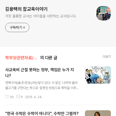
김용택의 참교육이야기
가장 훌륭한 교사는 아이들을 사랑하는 교사입니다.
구독하기
더보기
학부모관련자료/사교육
의 다른 글
사교육비 근절 못하는 정부, 책임은 누가 지
나?
글 내용
연목구어(緣木求魚)라는말이 있다. 이 말은 ‘나무에 올라
물고기를 구한다는 뜻으로 ‘잘못된 방법으로 목적을 이루
려 함’을 비유하는 말이다. ‘수고만 하고 아무것도 얻지 못
30
9
2015. 6. 24.
할 때 연목구어라는 말을 한다. 선행학습을 비롯한 사교육
문제를 보면 그렇다. 역대정부나 대통령 후보들의 단골 메
뉴가 사교육을 근절시키겠다고 했다. 그런데 어찌된 일일
"한국 수학은 수학이 아니다", 수학만 그럴까?
까? 근절은커녕 갈수록 사교육비부담은 늘어 나고 학부모