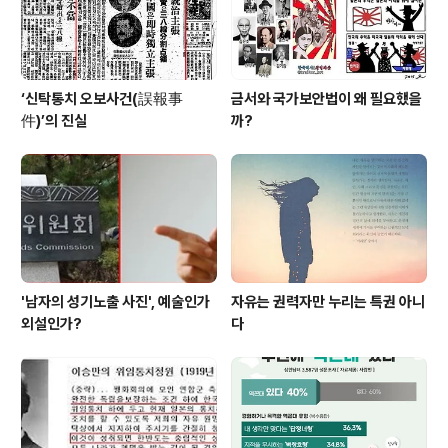
‘신탁통치 오보사건(誤報事
금서와 국가보안법이 왜 필요했을
件)’의 진실
까?
'남자의 성기노출 사진', 예술인가
자유는 권력자만 누리는 특권 아니
외설인가?
다