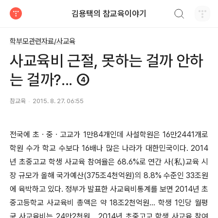
검색하기
김용택의 참교육이야기
티스토리
학부모관련자료/사교육
사교육비 근절, 못하는 걸까 안하
는 걸까?... ④
참교육
2015. 8. 27. 06:55
전국에 초ㆍ중ㆍ고교가 1만84개인데 사설학원은 16만2441개로
학원 수가 학교 수보다 16배나 많은 나라가 대한민국이다. 2014
년 초중고교 학생 사교육 참여율은 68.6%로 연간 사(私)교육 시
장 규모가 올해 국가예산(375조4천억원)의 8.8% 수준인 33조원
에 육박하고 있다. 정부가 발표한 사교육비통계를 보면 2014년 초
중고등학교 사교육비 총액은 약 18조2천억원... 학생 1인당 월평
균 사교육비는 24만2천원... 2014년 초중고교 학생 사교육 참여