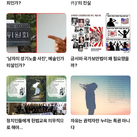
죄인가?
件)’의 진실
'남자의 성기노출 사진', 예술인가
금서와 국가보안법이 왜 필요했을
외설인가?
까?
정치인들에게 헌법교육 의무적으
자유는 권력자만 누리는 특권 아니
로 해야…
다