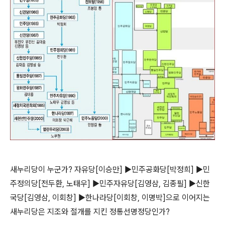
새누리당이 누군가? 자유당[이승만] ▶민주공화당[박정희] ▶민
주정의당[전두환, 노태우] ▶민주자유당[김영삼, 김종필] ▶신한
국당[김영삼, 이회창] ▶한나라당[이회창, 이명박]으로 이어지는
새누리당은 지조와 절개를 지킨 정통선명정당인가?