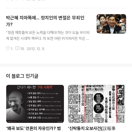
있는 고품질 교육으로 가난의 대물림을 끊겠다.’ ‘서민들의
가장 큰 고통 사교육비 부담’을 줄이기 위해 ‘고교생 월평균
과외비 45만원, 연간 30조원에 이르는 사교육비 부담을
박근혜 치마폭에... 정치인의 변절은 무죄인
줄여 ‘학교만족 두 배, 사교육 절반’으로 줄이겠다‘ ‘학교 교
육만 받으면 누구나 원하는 대학에 갈 수 있도록 하겠다’ 이
가?
글 내용
러한 나라를 만들기 위해 「학교만족 두 배, 사교육 절반」프
“정권 재창출에 모든 노력을 다해야 하는 것이 오늘 우리에
로젝트를 도입, 학교 교육의 질을 획기적으로 높여 사교육
게 맡겨진 시대적 책무다. 저 또한 어떤 위치에서든 작은 힘
을 반으로 줄이고 교육으로 가난의 대물림을 끊는 사회를
이나마 힘껏 보태겠다” “정권을 재창출해야 국가의 발전적
만들어 놓겠다. 이명박대통령의 후보시절 내놓은 교육분야
1
15
2012. 12. 5.
흐름이 중단되지 않는다. 지도자를 잘못 선택해 실패한 과
공약이다. 얼마나..
거 정권으로 돌아간다는 것은 국가와 국민에게 더 큰 불행
을 예고하는 것이다” 박근혜를 유신주체라고 비판하던 이
재오가 한 말이다. 한 때는 굴욕적인 한일회담을 반대하는
6·3 항쟁에 참가했다가 재적을 당하기도 하고, 함석헌, 계
이 블로그 인기글
훈제, 김수환 추기경 등을 모시고 민주수호국민협의회(민
수협)를 결성하기도 했던 사람. 박정희, 전두환, 노태우 정
권을 거치면서 긴급조치 9호 위반 등으로 30년간 5번이나
투옥을 당하기도 했던 사람이 이재오다. 김영삼 대통령에
의해 신한국당에 영입되면서 15..
‘왜곡 보도’ 언론의 자유인가? 범
‘신탁통치 오보사건(誤報事