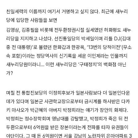
친일세력의 이름까지 여기서 거명하고 싶지 않다. 최근에 새누리
당에 입당한 사람들을 보면
김영삼, 김종필을 비롯해 전두환정권시절 실세였던 허화평도 새누
리당을 지지하고 나섰다. 선진통일당의 박세일이며 리틀 DJ(김대
중 전 대통령)’로 불렸던 한화갑과 한광옥, ‘13번의 당적이전’(무소
속 포함)이라는 정당역사의 신기록을 세운 이인제라는 인물까지
새누리당원이라니... 이런 새누리당은 ‘구태정치’의 백화점 아닌
가?
며칠 전 통합진보당의 이정희후보가 일본사람보다 더 일본인다운
데가 있다며 일본군 사관학교장으로부터 금시계를 하사받은 다카
키 마사오가 박근혜의 아버지 박정희라는 얘기가 장안의 화제다.
박정희는 정수장학회며 영남대를 강탈했고, 박정희가 죽은 뒤 전
두환으로부터 6억원을 받은 장본이라는게 전파를 타자 유권들이
야단이다. 그 때 돈 6억원이면 서울 강남의 노란자위 은마아파트 3