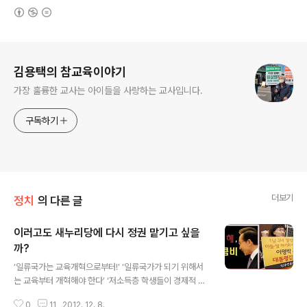
(새창열림)
로그 정보
김용택의 참교육이야기
가장 훌륭한 교사는 아이들을 사랑하는 교사입니다.
구독하기
더보기
정치
의 다른 글
이러고도 새누리당에 다시 정권 맡기고 싶을
까?
글 내용
‘일류국가는 교육개혁으로부터!’ ‘일류국가가 되기 위해서
는 교육부터 개혁해야 한다’ ‘저소득층 학생들이 경제적 부
담 없이 공교육 틀 내에서 질 높은 다양한 교육을 받을 수
0
11
2012. 12. 8.