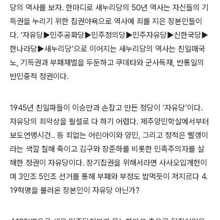
당의 역사를 보자. 한마디로 새누리당의 50년 역사는 자신들의 기
득권을 누리기 위한 집권야욕으로 역사에 죄를 지은 장본인들이
다. ‘자유당▶민주공화당▶민주정의당▶민주자유당▶신한국당▶
한나라당▶새누리당’으로 이어지는 새누리당의 역사는 친일매국
노, 기득권과 부패재벌을 두둔하고 쿠데타와 군사독재, 반통일의
반민중적 정권이다.
1945년 친일파들이 이승만과 손잡고 만든 정당이 ‘자유당’이다.
자유당의 죄악상을 필설로 다 하기 어렵다. 제주양민학살에서부터
보도연맹시건.. 등 죄없는 어린아이와 양민, 그리고 정적은 빨갱이
라는 색깔 칠해 죽이고 김구와 장준하를 비롯한 민족주의자를 살
해한 정권이 자유당이다. 장기집권을 위해서라면 사사오입개헌이
며 3인조 5인조 선거를 통해 부패와 부정도 밥먹듯이 저지르다 4.
19혁명을 불러온 장본인이 자유당 아닌가?