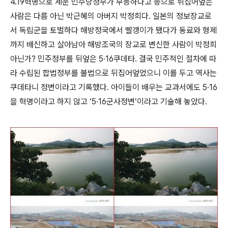
4.19혁명으로 세운 민주당정부가 무능하다고 총으로 뒤집어엎은
사람은 다름 아닌 박근혜의 아버지 박정희다. 일본의 정보장교로
서 독립군을 토벌하다 해방정국에서 빨갱이가 됐다가 동료와 형제
까지 배신하고 살아남아 해방조국의 장교로 변신한 사람이 박정희
아닌가? 민주정부를 뒤엎은 5·16쿠데타. 결국 민주적인 절차에 따
라 수립된 합법정부를 불법으로 뒤집어엎었으니 이를 두고 역사는
쿠데타니 정변이라고 기록했다. 아이들이 배우는 교과서에도 5·16
을 혁명이라고 하지 않고 ‘5·16군사정변’이라고 기술해 놓았다.