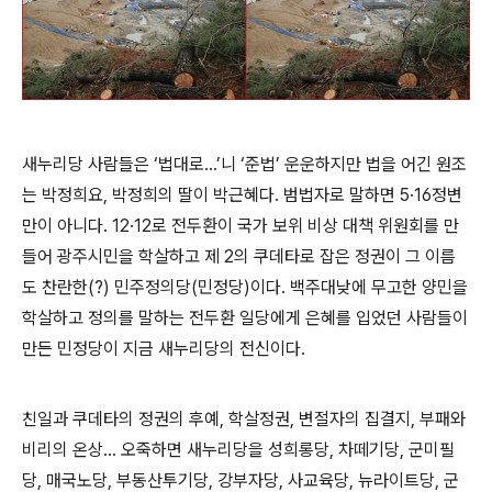
새누리당 사람들은 ‘법대로...’니 ‘준법’ 운운하지만 법을 어긴 원조
는 박정희요, 박정희의 딸이 박근혜다. 범법자로 말하면 5·16정변
만이 아니다. 12·12로 전두환이 국가 보위 비상 대책 위원회를 만
들어 광주시민을 학살하고 제 2의 쿠데타로 잡은 정권이 그 이름
도 찬란한(?) 민주정의당(민정당)이다. 백주대낮에 무고한 양민을
학살하고 정의를 말하는 전두환 일당에게 은혜를 입었던 사람들이
만든 민정당이 지금 새누리당의 전신이다.
친일과 쿠데타의 정권의 후예, 학살정권, 변절자의 집결지, 부패와
비리의 온상... 오죽하면 새누리당을 성희롱당, 차떼기당, 군미필
당, 매국노당, 부동산투기당, 강부자당, 사교육당, 뉴라이트당, 군