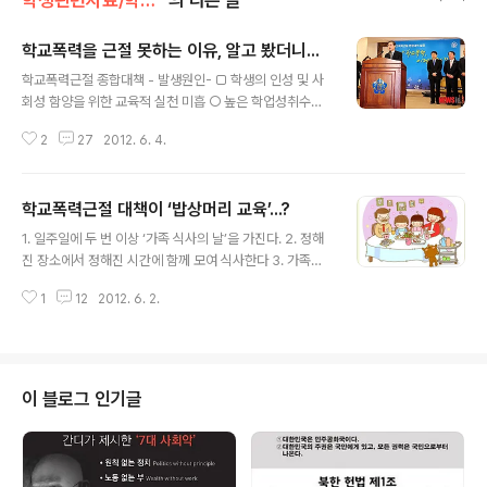
학생관련자료/학교폭력
의 다른 글
학교폭력을 근절 못하는 이유, 알고 봤더니...
글 내용
학교폭력근절 종합대책 - 발생원인- □ 학생의 인성 및 사
회성 함양을 위한 교육적 실천 미흡 ○ 높은 학업성취수준
에 비해 학생들이 타인과 관계를 원만히 맺고 협력하는 사
2
27
2012. 6. 4.
회적 상호작용부족 ※ 한국학생의 언어적 수학적 소양은 1
~2위인 반면 원만한 타인관계와의 협력하여 일하는 능력
22위 수준(청소년의 핵심역량비교 국제비교, 여가부, 201
학교폭력근절 대책이 ‘밥상머리 교육’...?
0) ○ 학업스트레스를 해소할 수 있는 감수교육, 신체활동
글 내용
참여기회부족, ※ 과도한 스트레스 →감정을 관장하는 뇌의
1. 일주일에 두 번 이상 ‘가족 식사의 날’을 가진다. 2. 정해
민감성 둔화 →소통·감성능력약화 □ 교사가 적절한 생활
진 장소에서 정해진 시간에 함께 모여 식사한다 3. 가족과
지도를 하기 어려운 교육여건 ○ 학교폭력의 양상이 지속
한께 식사를 준비하고 함께 먹고 함께 정리한다. 4. TV는
적으로 변화하고 있으나 이에 대응하는 학생을 효과적으로
1
12
2012. 6. 2.
끄고 전화는 나중한다. 5. 대화를 할 수 있도록 천천히 먹는
지도할 수 있는 수단과 관련제도 미흡 ○ 교사양성-임용-
다. ................ ................ 9. 아이의 말을 중간에 끊지 말고
연수 단계에서 생활지도에 대한 실천적 전..
끝까지 경청한다. 10, 행복하고 즐거운 식사가 되도록 노력
한다. 교과부가 내놓은 ‘우리는 경쟁과 소비가 중시되는 문
화 속에 가장 중요한 것을 놓치고 있습니다’로 시작되는 밥
이 블로그 인기글
상머리교육 지침을 소개하는 교안이다. 교과부가 학교폭력
근절대책의 일환으로 매주 수요일 전 직원이 출퇴근을 30
분 일찍 앞당겨 ‘밥상머리 교육’을 실시하기로 했다. 이달부
터 ‘밥상머리교육의 날..