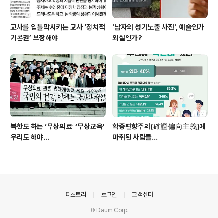
교사를 입틀막시키는 교사 ‘정치적
'남자의 성기노출 사진', 예술인가
기본권’ 보장해야
외설인가?
북한도 하는 ‘무상의료’ ‘무상교육’
확증편향주의(確證偏向主義)에
우리도 해야...
마취된 사람들...
의안내
티스토리
로그인
고객센터
© Daum Corp.