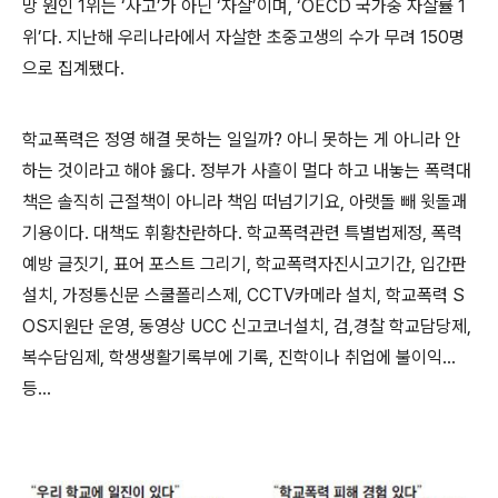
망 원인 1위는 ‘사고’가 아닌 ‘자살’이며, ‘OECD 국가중 자살률 1
위’다. 지난해 우리나라에서 자살한 초중고생의 수가 무려 150명
으로 집계됐다.
학교폭력은 정영 해결 못하는 일일까? 아니 못하는 게 아니라 안
하는 것이라고 해야 옳다. 정부가 사흘이 멀다 하고 내놓는 폭력대
책은 솔직히 근절책이 아니라 책임 떠넘기기요, 아랫돌 빼 윗돌괘
기용이다. 대책도 휘황찬란하다. 학교폭력관련 특별법제정, 폭력
예방 글짓기, 표어 포스트 그리기, 학교폭력자진시고기간, 입간판
설치, 가정통신문 스쿨폴리스제, CCTV카메라 설치, 학교폭력 S
OS지원단 운영, 동영상 UCC 신고코너설치, 검,경찰 학교담당제,
복수담임제, 학생생활기록부에 기록, 진학이나 취업에 불이익...
등...