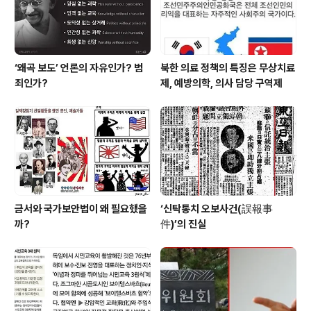
‘왜곡 보도’ 언론의 자유인가? 범
북한 의료 정책의 특징은 무상치료
죄인가?
제, 예방의학, 의사 담당 구역제
금서와 국가보안법이 왜 필요했을
‘신탁통치 오보사건(誤報事
까?
件)’의 진실