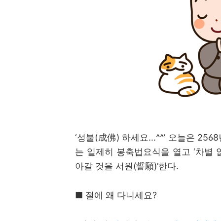
‘
성불
(
成佛
)
하세요
...^^’
오늘은
2568
는 일제히 봉축법요식을 열고
‘
차별 
아갈 것을 서원(
誓願)
’
한다
.
■ 절에 왜 다니세요?