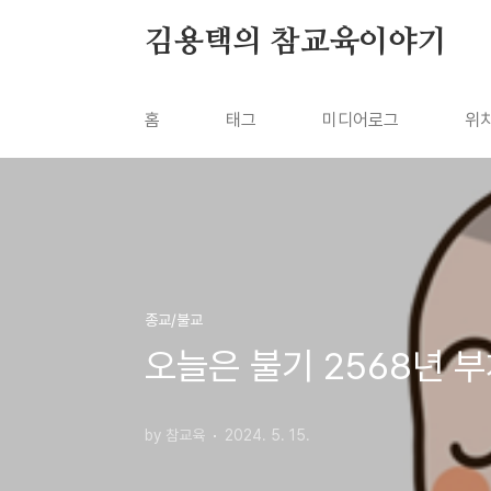
본문 바로가기
김용택의 참교육이야기
홈
태그
미디어로그
위
종교/불교
오늘은 불기 2568년 
by 참교육
2024. 5. 15.