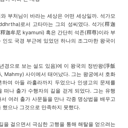
와 부처님이 바라는 세상은 어떤 세상일까
.
석가모
ddhrtha)
로서 고타마는 그의 성씨였다
.
석가
(
釋迦
(
釋迦牟尼
kyamuni)
혹은 간단히 석존
(
釋尊
)
이라 부
 인도 국경 부근에 있었던 하나의 조그마한 왕국이
년경으로 보는 설도 있음
)
에 이 왕국의 정반왕
(
淨飯
人
Mahmy)
사이에서 태어났다
.
그는 왕궁에서 호화
혼하여 아들 라훌라까지 두었으나 인생고의 문제를
을 떠나 출가 수행자의 길을 걷게 되었다
.
그는 유행
가서 여러 출가 사문들을 만나 각종 명상법을 배우고
을 했으나 그것으로 만족하지 못했다
.
길을 걸으면서 극심한 고행을 통해 해탈을 얻으려는