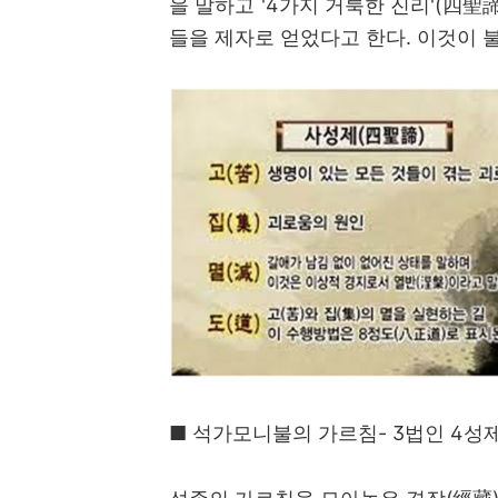
을 말하고
'4
가지 거룩한 진리
'(
四聖
들을 제자로 얻었다고 한다
.
이것이 
■
석가모니불의 가르침
- 3
법인
4
성