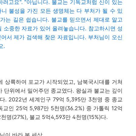
하려고요". "아닙니다. 불교는 기독교처럼 신이 있는
니 불성을 가진 모든 생명체는 다 부처가 될 수 있
 가는 길은 쉽습니다. 불교를 믿으면서 제대로 알고
될 소중한 자료가 있어 올려놓습니다. 참고하시면 성
싶어서 제가 검색해 찾은 자료입니다. 부처님이 오신
오.
에 상륙하여 포교가 시작되었고
,
남북국시대를 거쳐
가 단위에서 밀어주던 종교였다
.
왕실과 불교는 깊이
았다
. 2022
년 세계인구
79
억
5,395
만
3
천명 중 종교
독교인
25
억
5,987
만
5
천명
(36.2%)
중 가톨릭
12
억
2
천명
(27%),
불교
5
억
4,593
만
4
천명
(15%)
다
.
님이 바라 본 세상