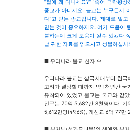
"절에 왜 다니세요?" "죽어 극락왕상
종교가 아니지요. 불교는 누구든지 아
다"고 믿는 종교입니다. 제대로 알고
믿는 것이 중요하지요. 여기 도움이 
불하는데 크게 도움이 될수 있겠다 
날 귀한 자료를 읽으시고 성불하십시
■
우리나라 불교 신자 수
우리나라 불교는 삼국시대부터 한국
고려가 멸망할 때까지 약
1
천년간 국
유착되어 있었고 불교는 국교와 같
인구는
70
억
5,682
만
8
천명이다
.
기
5,612
만명
(49.6%),
개신교
6
억
77
만
■
부처님
(
석가모니불
)
의 생애와 부처