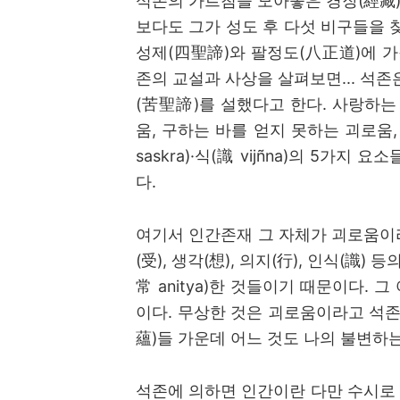
석존의 가르침을 모아놓은 경장
(
經藏
보다도 그가 성도 후 다섯 비구들을 
성제
(
四聖諦
)
와 팔정도
(
八正道
)
에 가
존의 교설과 사상을 살펴보면
...
석존은
(
苦聖諦
)
를 설했다고 한다
.
사랑하는
움
,
구하는 바를 얻지 못하는 괴로움
saskra)·
식
(
識
vijñna)
의
5
가지 요소
다
.
여기서 인간존재 그 자체가 괴로움이
(
受
),
생각
(
想
),
의지
(
行
),
인식
(
識
)
등의
常
anitya)
한 것들이기 때문이다
.
그
이다
.
무상한 것은 괴로움이라고 석
蘊
)
들 가운데 어느 것도 나의 불변하는
석존에 의하면 인간이란 다만 수시로