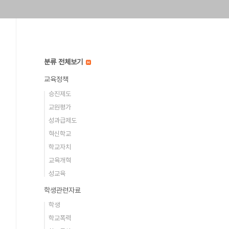
분류 전체보기
교육정책
승진제도
교원평가
성과급제도
혁신학교
학교자치
교육개혁
성교육
학생관련자료
학생
학교폭력