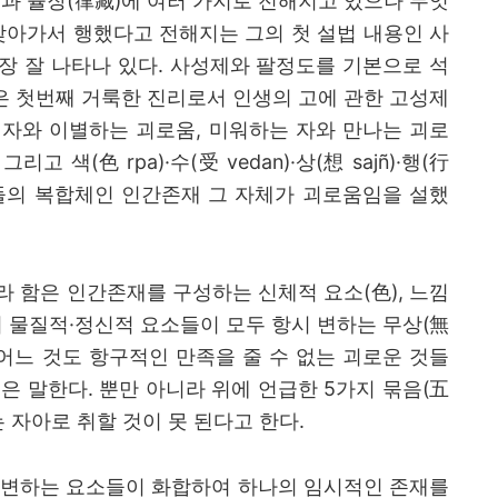
)
과 율장
(
律藏
)
에 여러 가지로 전해지고 있으나 무엇
찾아가서 행했다고 전해지는 그의 첫 설법 내용인 사
장 잘 나타나 있다
.
사성제와 팔정도를 기본으로 석
 첫번째 거룩한 진리로서 인생의 고에 관한 고성제
 자와 이별하는 괴로움
,
미워하는 자와 만나는 괴로
,
그리고 색
(
色
rpa)·
수
(
受
vedan)·
상
(
想
sajñ)·
행
(
行
들의 복합체인 인간존재 그 자체가 괴로움임을 설했
라 함은 인간존재를 구성하는 신체적 요소
(
色
),
느낌
 물질적
·
정신적 요소들이 모두 항시 변하는 무상
(
無
 어느 것도 항구적인 만족을 줄 수 없는 괴로운 것들
존은 말한다
.
뿐만 아니라 위에 언급한
5
가지 묶음
(
五
 자아로 취할 것이 못 된다고 한다
.
 변하는 요소들이 화합하여 하나의 임시적인 존재를