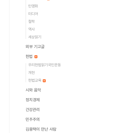
민영화
미디어
철학
역사
세상읽기
외부 기고글
헌법
우리헌법읽기국민운동
개헌
헌법교육
시와 음악
정치경제
건강관리
민주주의
김용택이 만난 사람