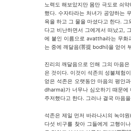
노력도 해보았지만 몸만 극도로 쇠약
했다
.
수자타라는 처녀가 공양하는 우
욕을 하고 그 물을 마셨다고 한다
.
그
다고 비난하면서 그에게서 떠났고
,
그
에 붙인 이름으로
avattha
라는 무화
는 중에 깨달음
(
菩提
bodhi)
을 얻어 
진리의 깨달음으로 인해 그의 마음은
은 것이다
.
이것이 석존의 성불체험이
얻은 석존은 오랫동안 마음의 평안과
dharma)
가 너무나 심오하기 때문에
주저했다고 한다
.
그러나 결국 마음을
석존은 제일 먼저 바라나시의 녹야원
다섯 비구를 찾아 그들에게 고행이나