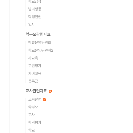
학교급식
남녀평등
학생인권
입시
학부모관련자료
학교운영위원회
학교운영위원회2
사교육
교원평가
자녀교육
등록금
교사관련자료
교육칼럼
학부모
교사
학력평가
학교