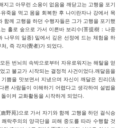
해지고 아무런 소용이 없음을 깨닫고는 고행을 포기
유죽을 먹고 몸을 회복한 후 나이란자나 강에서 목
와 함께 고행을 하던 수행자들은 그가 고행을 포기했
는 홀로 숲으로 가서 이른바 보리수
(
菩提樹
：
나중
과 나무의 일종
)
밑에서 깊은 선정에 드는 체험을 하
부처
,
즉 각자
(
覺者
)
가 되었다
.
 모든 번뇌의 속박으로부터 자유로워지는 해탈을 얻
었고 불교가 시작되는 결정적 사건이었다
.
깨달음을
 기쁨을 맛보면서 지냈으며 자신이 깨달은 진리
(
法
 다른 사람들이 이해하기 어렵다고 생각하여 설법을
 돌이켜 교화활동을 시작하게 되었다
.
(
鹿野苑
)
으로 가서 자기와 함께 고행을 하던 걸식승
 쾌락주의의 양극단을 피해 중도를 따라 수행할 것