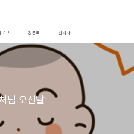
치로그
방명록
관리자
부처님 오신날