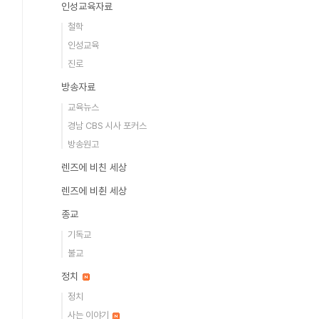
인성교육자료
철학
인성교육
진로
방송자료
교육뉴스
경남 CBS 시사 포커스
방송원고
렌즈에 비친 세상
렌즈에 비췬 세상
종교
기독교
불교
정치
정치
사는 이야기