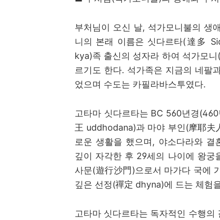
부처님이 오신 날
,
석가모니불의 생애
니의 본래 이름은 싯다르타
(
達多
Si
kya)
족 출신의 성자라 하여 석가모니
르기도 한다
.
석가족은 지금의 네팔과
었으며 수도는 카필라바스투였다
.
고타마 싯다르타는
BC 560
년경
(460
王
uddhodana)
과 마야 부인
(
摩耶夫
로운 생활을 했으며
,
야소다라와 결
깊이 자각한 후
29
세의 나이에 왕궁
사문
(
遊行沙門
)
으로서 마가다 국에 
깊은 선정
(
禪定
dhyna)
에 드는 체험
고타마 싯다르타는 독자적인 수행의 