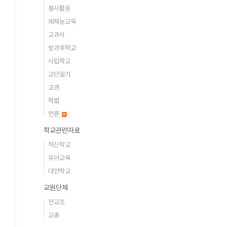
봉사활동
예체능교육
교과서
방과후학교
사립학교
교단일기
교권
학벌
언론
학교관련자료
혁신학교
유아교육
대안학교
교원단체
전교조
교총