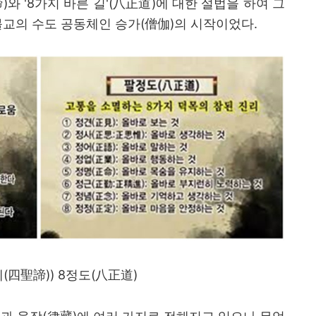
諦
)
와
'8
가지 바른 길
'(
八正道
)
에 대한 설법을 하여 그
불교의 수도 공동체인 승가
(
僧伽
)
의 시작이었다
.
제
(
四聖諦
)) 8
정도
(
八正道
)