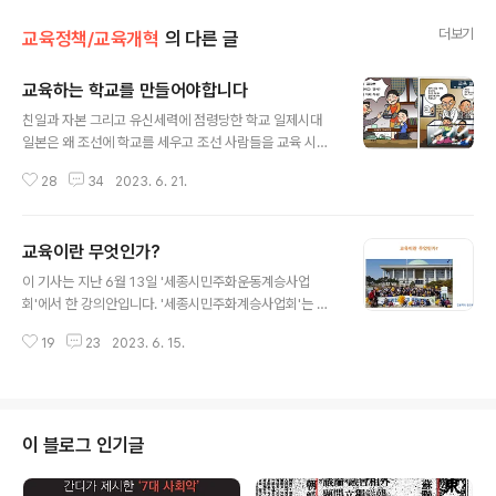
더보기
교육정책/교육개혁
의 다른 글
교육하는 학교를 만들어야합니다
글 내용
친일과 자본 그리고 유신세력에 점령당한 학교 일제시대
일본은 왜 조선에 학교를 세우고 조선 사람들을 교육 시켰
을까? 조선 학생들에게 인격을 도야하고 사리분별력을 길
28
34
2023. 6. 21.
러주기 위해서일까? 그것이 아니라면 일본은 왜 막대한 예
산을 투입해 학교를 짓고 학생들을 교육시켰을까? 일본이
조선을 영구지배하기 위해서는 ‘일본화된 조선인’이 있어
교육이란 무엇인가?
야 했고 그런 인간의 도움이 필요했기 때문이다. 외모는 조
글 내용
선 사람인데 내용은 일본인인 사람. 즉 ‘황국신민’이 필요했
이 기사는 지난 6월 13일 '세종시민주화운동계승사업
던 것이다. 학교에서 가르치는 도구적인 지식은 식민통치
회'에서 한 강의안입니다. '세종시민주화계승사업회'는 지
를 용이하게 하는 황국신민(皇國臣民)이 필요했고 그 덕
난 5월 30일부터 매주 화요일 저녁 7시... 헌법강이 10회
분(?)에 36년간 식민통치가 가능했던 것이다. 식민지시대
19
23
2023. 6. 15.
그리고 헌법 강의가 끝나면 철학 강의 10회를 기획해 강의
는 교육이란 정치에 예속된 의식화 과정이었다. 일제의 필
를 계속 합니다. 가의는 온오프라인 함께 참여하실 수 있습
요에 의해 막대한 예산을 투입해 조선 사람을 일본..
니다. 여러분들의 많은 참여와 응원 부탁드립니다.
................................................. 손바닥헌법책 보급운동에
함께 합시다- '우리헌법읽기국민운동 회원가입...!'==>>동
이 블로그 인기글
참하러 가기 손바닥헌법책 선물하기 운동 ==>> 한 권에 5
00원... 헌법책 주문하러 가기 생각비행 출판사가 발간한