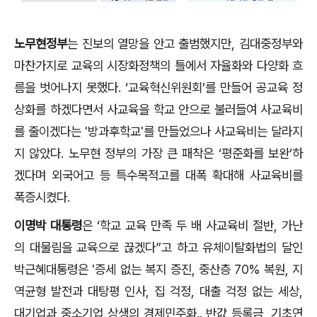
노무현정부
는 진보의 열망을 안고 출범했지만
,
김대중정부와
마찬가지로 교육의 시장화정책의 틀에서 자율화와 다양화 흐
름을 벗어나지 못했다
. ‘
교육혁신위원회
’
를 만들어 공교육 정
상화를 하겠다면서 사교육을 학교 안으로 불러들여 사교육비
를 줄이겠다는 '방과후학교'를 만들었으나 사교육비는 달라지
지 않았다
.
노무현 정부의 가장 큰 패착은
‘
평준화를 보완
’
하
겠다며 외국어고 등 특수목적고를 대폭 확대해 사교육비를
폭증시켰다
.
이명박 대통령
은
‘
학교 교육 만족 두 배 사교육비 절반
,
가난
의 대물림을 교육으로 끊겠다
”
고 하고 유체이탈화법의 달인
박근혜대통령은
'
증세 없는 복지 증진
,
중산층
70%
복원
,
지
역균형 발전과 대탕평 인사
,
집 걱정
,
대출 걱정 없는 세상
,
대기업과 중소기업 상생의 경제민주화
..
반값 등록금
,
기초연