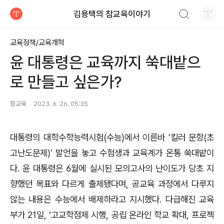
검색하기
김용택의 참교육이야기
티스토리
교육정책/교육개혁
윤 대통령은 교육까지 쑥대밭으
로 만들고 싶은가?
참교육
2023. 6. 26. 05:35
대통령의 대학수학능력시험
(
수능
)
에서 이른바
'
킬러 문항
(
초
고난도문제
)'
발언을 놓고 수험생과 교육계가 온통 쑥대밭이
다
.
윤 대통령은
6
월에 실시된 모의고사의 난이도가 당초 지
향했던 목표와 다르게 출제됐다며
,
공교육 과정에서 다루지
않는 내용은 수능에서 배제하라고 지시했다
.
다급해진 교육
부가
21
일
, ‘
고교학점제 시행
,
공립 온라인 학교 확대
,
프로젝