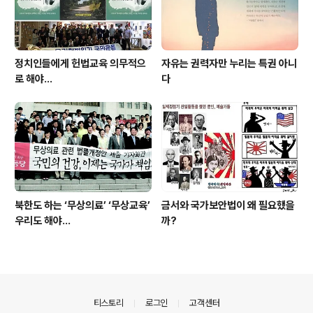
정치인들에게 헌법교육 의무적으
자유는 권력자만 누리는 특권 아니
로 해야…
다
북한도 하는 ‘무상의료’ ‘무상교육’
금서와 국가보안법이 왜 필요했을
우리도 해야...
까?
의안내
티스토리
로그인
고객센터