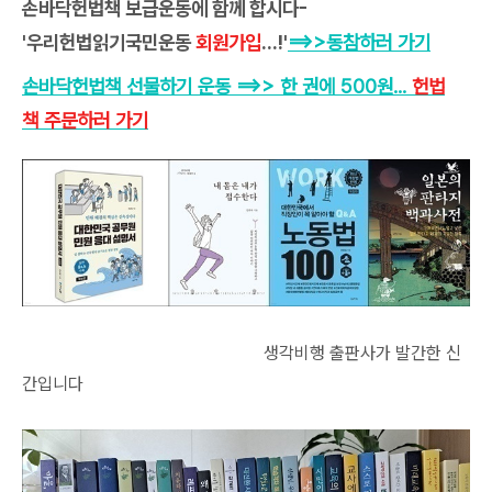
손바닥헌법책 보급운동에 함께 합시다-
'우리헌법읽기국민운동
회원가입
...!'
==>>
동참하러 가기
손바닥헌법책 선물하기 운동
==>>
한 권에 500원
...
헌법
책 주문하러 가기
생각비행 출판사가 발간한 신
간입니다