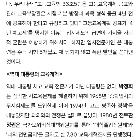
다
.
우리나라
"
고등교육법
33
조
5
항은 고등교육계획 공표와
관해 교육부장관은 시험 기본 방향과 과목 형식 등을
4
년 전
에 공표해야 한다고 규정하고 있다
"
고등교육계획 공표가
‘4
년 예고제
’
를 명시한 이유는 입시제도의 급변이 가져올 사회
적 혼란을 예방하기 위해서다
.
하지만 입시전문가인 윤 대통
령은 수능 시행
5
개월도 채 남기지 않고 폭탄 발언을 쏟아낸
것이다
.
<역대 대통령의 교육개혁>
역대 대통령 치고 교육 전문가가 아닌 대통령은 없다
.
박정희
는 심각한 사교육문제를 해결하기 위해
1968
년 '중학입시의
무시험제도'를 도입한데 이어
1974
년 '고교 평준화 정책'을
내놓았지만 과외와의 전쟁은 실패로 끝났다
. 1980
년
전두환
정권
은 국가보위비상대책위원회를 통해 '대학졸업정원제'와
'과외 전면금지'를 골자로 한
7.30
교육개혁조치를 단행했다
.