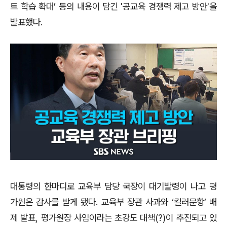
트 학습 확대
’
등의 내용이 담긴
'
공교육 경쟁력 제고 방안
'
을
발표했다
.
대통령의 한마디로 교육부 담당 국장이 대기발령이 나고 평
가원은 감사를 받게 됐다
.
교육부 장관 사과와
‘
킬러문항
’
배
제 발표
,
평가원장 사임이라는 초강도 대책
(?)
이 추진되고 있