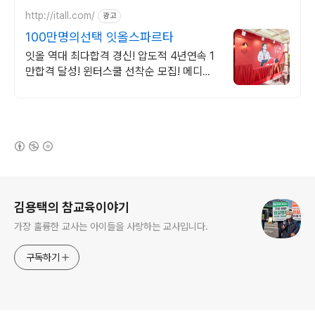
http://itall.com/
광고
100만명의선택 잇올스파르타
잇올 역대 최다합격 경신! 압도적 4년연속 1
만합격 달성! 윈터스쿨 선착순 모집! 메디컬
명문대 31% 합격! 최근 4년 합격자
46,000! 관리형 14년 노하우
(새창열림)
로그 정보
김용택의 참교육이야기
가장 훌륭한 교사는 아이들을 사랑하는 교사입니다.
구독하기