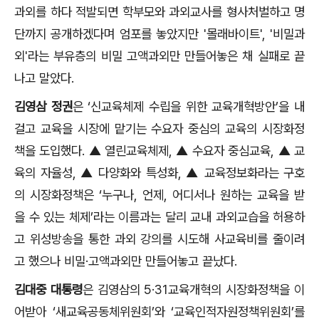
과외를 하다 적발되면 학부모와 과외교사를 형사처벌하고 명
단까지 공개하겠다며 엄포를 놓았지만
'
몰래바이트
', '
비밀과
외
'
라는 부유층의 비밀 고액과외만 만들어놓은 채 실패로 끝
나고 말았다
.
김영삼 정권
은
‘
신교육체제 수립을 위한 교육개혁방안
’
을 내
걸고 교육을 시장에 맡기는 수요자 중심의 교육의 시장화정
책을 도입했다
.
▲
열린교육체제
,
▲
수요자 중심교육
,
▲
교
육의 자율성
,
▲
다양화와 특성화
,
▲
교육정보화라는 구호
의 시장화정책은
‘
누구나
,
언제
,
어디서나 원하는 교육을 받
을 수 있는 체제
’
라는 이름과는 달리 교내 과외교습을 허용하
고 위성방송을 통한 과외 강의를 시도해 사교육비를 줄이려
고 했으나 비밀
·
고액과외만 만들어놓고 끝났다
.
김대중 대통령
은 김영삼의
5·31
교육개혁의 시장화정책을 이
어받아
‘
새교육공동체위원회
’
와
‘
교육인적자원정책위원회
’
를