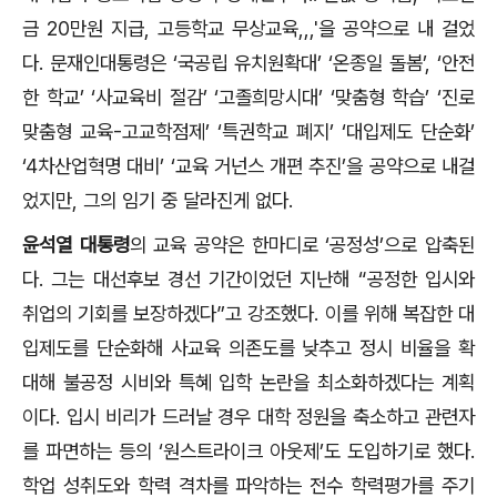
금
20
만원 지급
,
고등학교 무상교육
,,,'
을 공약으로 내 걸었
다
.
문재인대통령은
‘
국공립 유치원확대
’ ‘
온종일 돌봄
’, ‘
안전
한 학교
’ ‘
사교육비 절감
’ ‘
고졸희망시대
’ ‘
맞춤형 학습
’ ‘
진로
맞춤형 교육
-
고교학점제
’ ‘
특권학교 폐지
’ ‘
대입제도 단순화
’
‘4
차산업혁명 대비
’ ‘
교육 거넌스 개편 추진
’
을 공약으로 내걸
었지만
,
그의 임기 중 달라진게 없다
.
윤석열 대통령
의 교육 공약은 한마디로
‘
공정성
’
으로 압축된
다
.
그는 대선후보 경선 기간이었던 지난해
“
공정한 입시와
취업의 기회를 보장하겠다
”
고 강조했다
.
이를 위해 복잡한 대
입제도를 단순화해 사교육 의존도를 낮추고 정시 비율을 확
대해 불공정 시비와 특혜 입학 논란을 최소화하겠다는 계획
이다
.
입시 비리가 드러날 경우 대학 정원을 축소하고 관련자
를 파면하는 등의
‘
원스트라이크 아웃제
’
도 도입하기로 했다
.
학업 성취도와 학력 격차를 파악하는 전수 학력평가를 주기