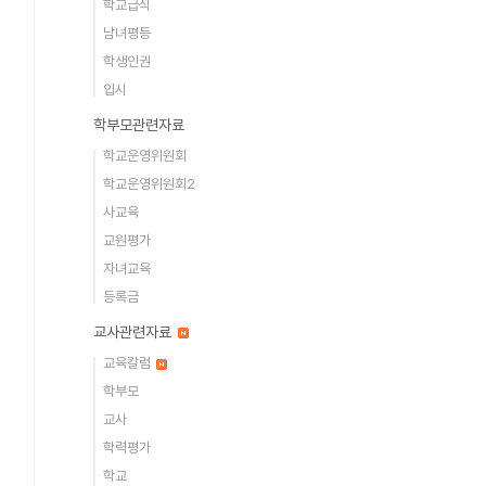
학교급식
남녀평등
학생인권
입시
학부모관련자료
학교운영위원회
학교운영위원회2
사교육
교원평가
자녀교육
등록금
교사관련자료
교육칼럼
학부모
교사
학력평가
학교