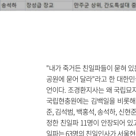
"내가 죽거든 친일파들이 묻혀 있
공원에 묻어 달라"라고 한 대한
언이다. 조경환지사는 왜 국립묘
국립현충원에는 김백일을 비롯해 김
준, 김석범, 백홍석, 송석하, 신
정한 친일파 11명이 안장되어 있
일파는 63명의 친일인사가 서울현