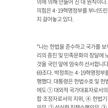
의에 의해 만들어 진 대 원칙이다
의힘은 4·19혁명정부를 부너뜨
지 걸어놓고 있다.
“나는 헌법을 준수하고 국가를 보
리의 증진 및 민족문화의 창달에
것을 국민 앞에 엄숙히 선서합니다
69조다. 박정희는 4·19혁명정
행했다. 대통령은 헌법수호 및 헌법
에도 ① 대외적 국가대표자로서의 
합 조정자로서의 지위, ④ 헌법
의무, ② 성실한 직책수행의무, ③