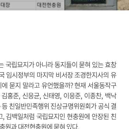
는 국립묘지가 아니라 동지들이 묻혀 있는 효창
민국 임시정부의 마지막 비서장 조경한지사의 유
지에 묻지 말라고 유언했을까? 현재 서울동작구
홍준, 신응균, 신태영, 이응준, 이종찬, 백낙
현준 등 친일반민족행위 진상규명위원회가 공식 결
고, 김백일처럼 국립묘지인 현충원에 안장된 친
충원과 대전현충원에 묻혀 있다.