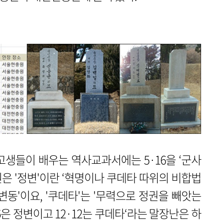
생들이 배우는 역사교과서에는 5·16을 ‘군사
은 '정변'이란 ‘혁명이나 쿠데타 따위의 비합법
동'이요, '쿠데타'는 '무력으로 정권을 빼앗는
16은 정변이고 12·12는 쿠데타‘라는 말장난은 하