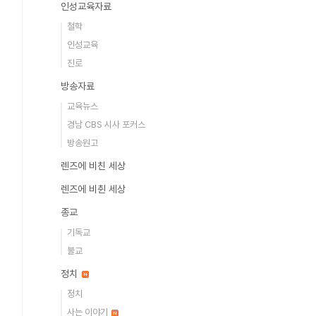
인성교육자료
철학
인성교육
진로
방송자료
교육뉴스
경남 CBS 시사 포커스
방송원고
렌즈에 비친 세상
렌즈에 비췬 세상
종교
기독교
불교
정치
정치
사는 이야기