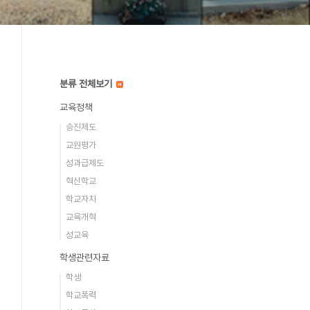
분류 전체보기
교육정책
승진제도
교원평가
성과급제도
혁신학교
학교자치
교육개혁
성교육
학생관련자료
학생
학교폭력