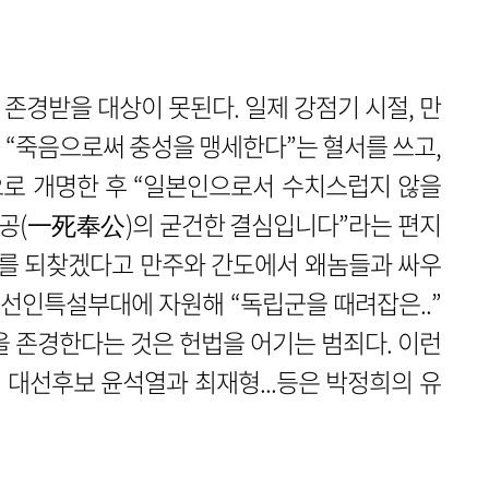
존경받을 대상이 못된다. 일제 강점기 시절, 만
 “죽음으로써 충성을 맹세한다”는 혈서를 쓰고,
로 개명한 후 “일본인으로서 수치스럽지 않을
공(一死奉公)의 굳건한 결심입니다”라는 편지
라를 되찾겠다고 만주와 간도에서 왜놈들과 싸우
선인특설부대에 자원해 “독립군을 때려잡은..”
을 존경한다는 것은 헌법을 어기는 범죄다. 이런
대선후보 윤석열과 최재형...등은 박정희의 유