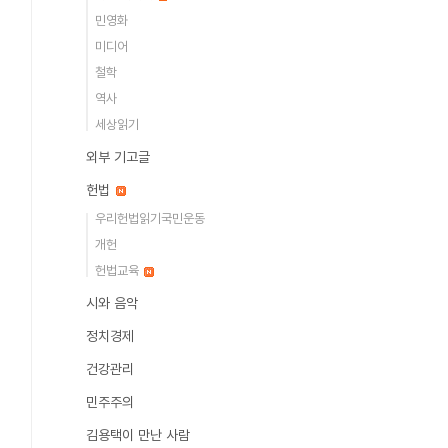
민영화
미디어
철학
역사
세상읽기
외부 기고글
헌법
우리헌법읽기국민운동
개헌
헌법교육
시와 음악
정치경제
건강관리
민주주의
김용택이 만난 사람