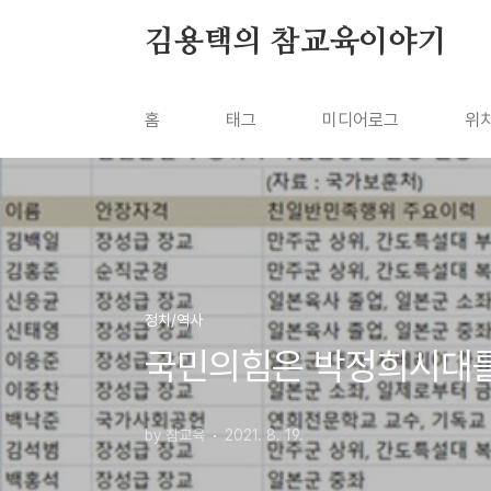
본문 바로가기
김용택의 참교육이야기
홈
태그
미디어로그
위
정치/역사
국민의힘은 박정희시대를
by 참교육
2021. 8. 19.