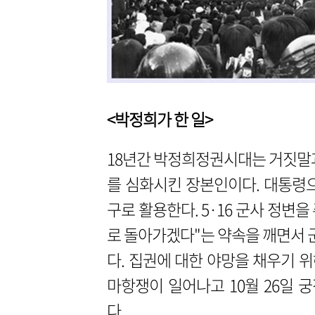
<박정희가 한 일>
18년간 박정희정권시대는 거짓말과
를 심화시킨 장본인이다. 대통령
구로 활용한다. 5·16 군사 정변
로 돌아가겠다"는 약속을 깨면서 군
다. 집권에 대한 야망을 채우기 
마항쟁이 일어나고 10월 26일
다.