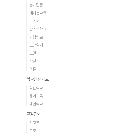
봉사활동
예체능교육
교과서
방과후학교
사립학교
교단일기
교권
학벌
언론
학교관련자료
혁신학교
유아교육
대안학교
교원단체
전교조
교총