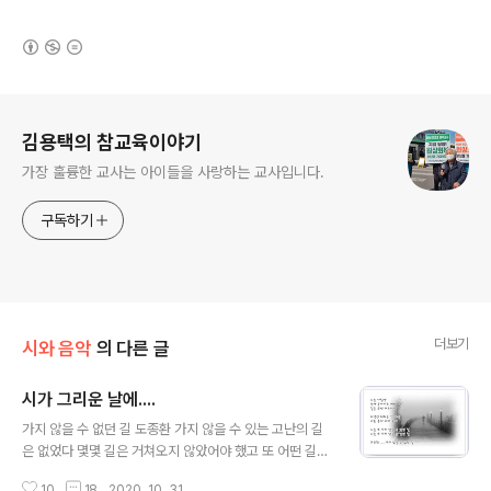
(새창열림)
로그 정보
김용택의 참교육이야기
가장 훌륭한 교사는 아이들을 사랑하는 교사입니다.
구독하기
더보기
시와 음악
의 다른 글
시가 그리운 날에....
글 내용
가지 않을 수 없던 길 도종환 가지 않을 수 있는 고난의 길
은 없었다 몇몇 길은 거쳐오지 않았어야 했고 또 어떤 길은
정말 발 디디고 싶지 않았지만 돌이켜보면 그 모든 길을 지
10
18
2020. 10. 31.