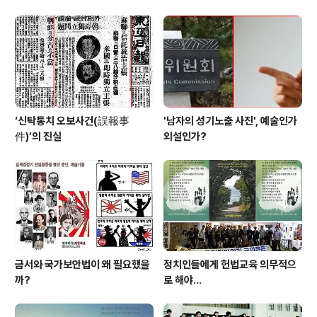
‘신탁통치 오보사건(誤報事
'남자의 성기노출 사진', 예술인가
件)’의 진실
외설인가?
금서와 국가보안법이 왜 필요했을
정치인들에게 헌법교육 의무적으
까?
로 해야…