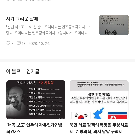
나 지금 여기까지 온 것이다 한번쯤은 꼭 다시 걸어보고픈
길도 있고 아직도 해거름마다 따라와 나를 붙잡고 놓아주
지 않는 길도 있다 그 길 때문에 눈시울 젖을 때 많으면서도
시가 그리운 날에....
내가 걷는 이 길 나서는 새벽이면 남 모르게 외롭고 돌아오
글 내용
는 길마다 말하지 않은 쓸쓸한 그늘 짙게 있지만 내가 가지
「헌법 제 1조」 - 이 선 관 - 우리나라는 민주공화국이다. 그
않을 수 있는 길은 없었다 그 어떤 쓰라린 길도 내게 물어오
렇다! 우리나라는 민주공화국이다.그렇다니까! 우리나라는
지 않고 같이 온 길은 없었다 그 길이 내 앞에 운명처럼 파
민주공화국이다. 그래....... 우리나라는 민주공화국이다.
여 있는 길이라면 더욱 가슴 아리고 그것이 내 발길이 데려
7
18
2020. 10. 24.
...... 그래. 우리나라는 민주공화국이다. ...... 허긴 그래. 「보
온 것이라면 발등을 찍고 싶을 때 있지만 내 앞에 있던 모든
통 시민」 - 이 선 관 -스산한 오후이사한 지 6년 만인데오
길들이 나를 ..
늘도 구철길을 따라시내로 향하는 내 발걸음은뜬구름을 딛
고 가는 것처럼 불안하다 문득 문득세계를 걱정하고 민족
을 생각하고가정을 고민하고이웃을 사랑하고그렇게 하다
이 블로그 인기글
가, 하다가, 하다가 사치다, 방탕이다, 기만이다, 허구다,사
기다, 위선이다, 육백이다, 허무다,주택복권이 될 수 없음을
알고 알다가바보다, 천치다, 축구다, 버꾸기다. 어느새 시내
로 나온 나는창동 십자로에 서서처용가를 부른다처용춤을
춘다..
‘왜곡 보도’ 언론의 자유인가? 범
북한 의료 정책의 특징은 무상치료
죄인가?
제, 예방의학, 의사 담당 구역제