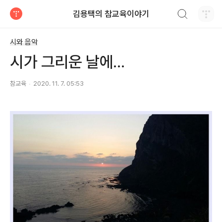
검색하기
김용택의 참교육이야기
티스토리
시와 음악
시가 그리운 날에...
참교육
2020. 11. 7. 05:53