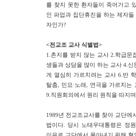
를 찾지 못한 환자들이 죽어가고 
인 파업과 집단휴진을 하는 제자들 
자인가
?
<
전교조 교사 식별법
>
1.
촌지를 받지 않는 교사
2.
학급문
생들과 상담을 많이 하는 교사
4.
신
게 열심히 가르치려는 교사
6.
반 
탈춤
,
민요
·
노래
,
연극을 가르치는
9.
직원회의에서 원리 원칙을 따지며
1989
년 전교조교사를 찾아 교단에서
법이다
.
당시 노태우대통령은 정
이유로 교단에서 몰아내기 위해 혈