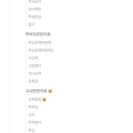
학교급식
남녀평등
학생인권
입시
학부모관련자료
학교운영위원회
학교운영위원회2
사교육
교원평가
자녀교육
등록금
교사관련자료
교육칼럼
학부모
교사
학력평가
학교