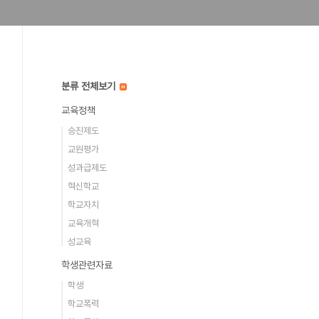
분류 전체보기
교육정책
승진제도
교원평가
성과급제도
혁신학교
학교자치
교육개혁
성교육
학생관련자료
학생
학교폭력