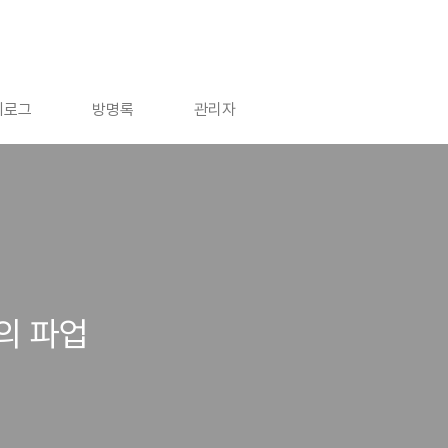
치로그
방명록
관리자
의 파업