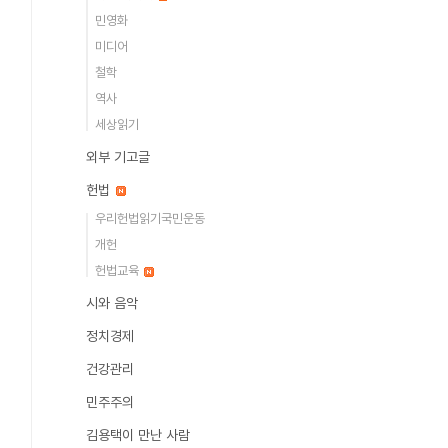
민영화
미디어
철학
역사
세상읽기
외부 기고글
헌법
우리헌법읽기국민운동
개헌
헌법교육
시와 음악
정치경제
건강관리
민주주의
김용택이 만난 사람