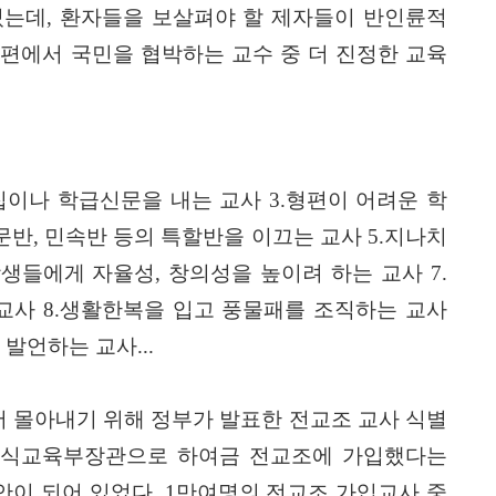
있는데
,
환자들을 보살펴야 할 제자들이 반인륜적
편에서 국민을 협박하는 교수 중 더 진정한 교육
집이나 학급신문을 내는 교사
3.
형편이 어려운 학
문반
,
민속반 등의 특할반을 이끄는 교사
5.
지나치
학생들에게 자율성
,
창의성을 높이려 하는 교사
7.
 교사
8.
생활한복을 입고 풍물패를 조직하는 교사
 발언하는 교사
...
 몰아내기 위해 정부가 발표한 전교조 교사 식별
원식교육부장관으로 하여금 전교조에 가입했다는
안이 되어 있었다
, 1
만여명의 전교조 가입교사 중