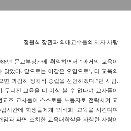
정원식 장관과 의대교수들의 제자 사랑
988
년 문교부장관에 취임히면서
“
과거의 교육이
가 많았다
.
앞으로는 이같은 오염으로부터 교육의
으면 과감히 정치적 중립을 선언하겠다
.”
던 사람
.
 무너진 교육을 더 이상 볼 수 없다며 교사들이
전교조 교사들이 스스로를 노동자로 전락시켜 교
수업시간에 학생들에게
'
의식화
'
교육을 시킨다며
해임과 파면 조치한 교육대학살을 자행한 사람이