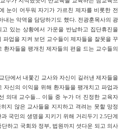
교수가 지적했듯이 반교육을 교육하는 참교육으
에 눈이 어두워 자기가 가르친 제자를 비롯한 전
아내는 악역을 담당하기도 했다
.
전광훈목사의 광
되고 있는 상황에서 가운을 반납하고 집단휴진을
 파업을 지켜 보던 교수들이 제자들을 잘못을 꾸
 환자들을 팽개친 제자들의 편을 드는 교수들의
 교단에서 내쫓긴 교사와 자신이 길러낸 제자들을
 자신의 이익을 위해 환자들을 팽개치고 파업과
선 의대 교수들
...
이들 중 누가 더 진정한 교육자
히지 않은 교사들을 지지하고 격려는 못할 망정
과 국민의 생명을 지키기 위해 거리두기
2.5
단계
중단하고 국회와 정부
,
법원까지 셧다운 되고 의사