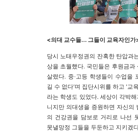
<의대 교수들... 그들이 교육자인가
당시 노태우정권의 잔혹한 탄압과는
상을 초월했다
. 국민들은 후원금과
살렸다.
중
·
고등 학생들이 수업을 
길 수 없다
‘
며 집단시위를 하고 '교
라는 학생도 있었다.
세상이 각박해
니지만 의대생을 증원하면 자신의 
의 건강권을 담보로 거리로 나선 
못낼망정 그들을 두둔하고 지키겠