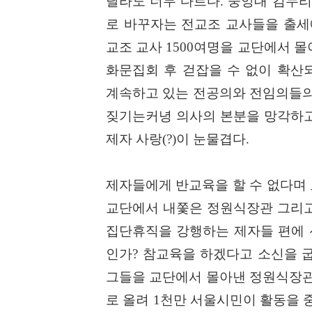
달라도 너무 다르다
.
중앙대 김누리
로 바꾸자는 전교조 교사들을 출세
교조 교사
1500
여명을 교단에서 몰
화문집회 후 걷잡을 수 없이 확산
계속하고 있는 전공의와 전임의들의
짖기는커녕 의사의 본분을 망각하고
제자 사랑
(?)
이 눈물겹다
.
제자들에게 반교육을 할 수 없다며
교단에서 내쫓은 정원식장관 그리고
집단휴직을 강행하는 제자들 편에 
인가
?
참교육을 하겠다고 소신을 굽
그들을 교단에서 몰아낸 정원식장관
로 올려
1
천만 서울시민이 활동을 