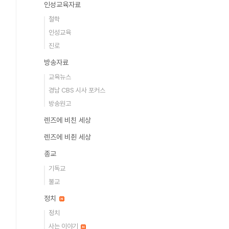
인성교육자료
철학
인성교육
진로
방송자료
교육뉴스
경남 CBS 시사 포커스
방송원고
렌즈에 비친 세상
렌즈에 비췬 세상
종교
기독교
불교
정치
정치
사는 이야기