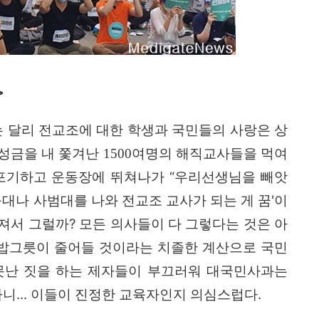
>
 달리 전교조에 대한 학생과 국민들의 사랑은 상
 성금을 내 쫓겨난 1500여명의 해직교사들을 먹여
고 운동장에 뛰쳐나가
“
우리선생님을 빼앗
포기하
육대나 사범대를 나와 전교조 교사가 되는 게 꿈'이
져서 그럴까
?
모든 의사들이 다 그렇다는 것은 아
밥그릇이 줄어들 것이라는 치졸한 계산으로 국민
못난 짓을 하는 제자들이 부끄러워 대국민사과는
다니
...
이들이 진정한 교육자인지 의심스럽다
.