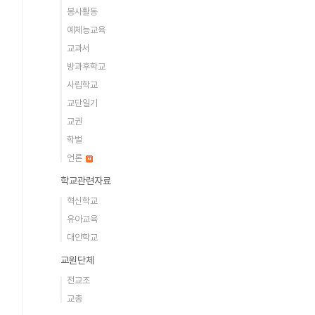
봉사활동
예체능교육
교과서
방과후학교
사립학교
교단일기
교권
학벌
언론
학교관련자료
혁신학교
유아교육
대안학교
교원단체
전교조
교총