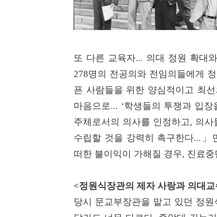
또 다른 교육자
...
의대 정원 확대와
278
명의 전공의와 전임의들에게 정
픈 사람들을 위한 양심적이고 최선
마음으로
... ‘
학생들의 투쟁과 입장
주체로서의 의사를 인정하고
,
의사
수립할 것을 강력히 촉구한다
...
」
떠한 불이익이 가해질 경우
,
진료중
<
정원식장관의 제자 사랑과 의대교
당시 문교부장관을 맡고 있던 정원