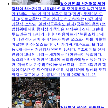
청소년은 왜 선거권을 제한
당해야 하는가?
글 내용
대한민국 주민등록증 발급연령은
만 17세다. 18세가 되면 결혼도 하고(민법), 운전면허도
따고(도로교통법), 군에 입대도 하고(병역법), 8급 이하
경찰직, 소방관, 일반직공무원도 된다.(공무원임용령) 범
법행위에 대한 형사상의 책임은 14세부터 진다. 그런데
투표권은 왜 19세가 되어야 허용하는가? 북한조차 17세
가 되면 선거권이 주어지는가 하면 오스트리아를 비롯한
아르헨티나와 오스트리아, 니카라과, 에콰도르, 브라질
등 6개국은 선거권행사 연령이 16세다. 부끄럽게도 선거
연령이 19세인 나라는 세계에서 대한민국이 유일하다.
독일의 안나 뤼어만은 19세에 국회의원에 당선됐는가 하
면, 미국 미시간주의 마이클 세션즈라는 고교 3학년인 학
생이 미시간주 힐스데일 카운티 시장선거에 당선돼 오전
까지는 학교에서 수..
공감수
11
댓글수
9
2019. 11. 25.
청년들이 불의와 타협하는