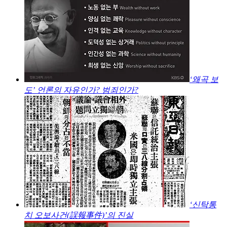
‘왜곡 보
도’ 언론의 자유인가? 범죄인가?
‘신탁통
치 오보사건(誤報事件)’의 진실