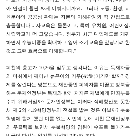
아 연결이 훨씬 싸게 이뤄지니까요
.
그러나 노동
,
환경
,
교
육분야의 공공성 확대는 자본의 이해관계와 직 간접으로
충돌합니다
...
사교육은 물론이고
,
특히 유치원
,
어린이집
,
사립학교가 더 그렇습니다
.
정부가 최근 대입제도를 개편
하면서 수능비중을 확대하고 영어 조기교육을 앞당기려 한
것도 그런 흐름으로 이해합니다
.”
페친의 충고가
10,26
을 앞두고 생각나는 이유는 독재자들
의 마취에서 깨어난 늙은이의 기우
(
杞憂
)
이기만 할까
?
경
제를 살린다는 명분으로 재판중인 피의자를 이끌고 방북을
하는 문재인정부는 독재와 함께 저지른 재벌에게 면죄부를
주기 위해서일까? 문재인정부는 이러다 적폐청산도 못한
채 제
2
의
4,19
혁명정부의 전철을 밟는 것은 아닐까
?
촛불
혁명에 함께 했던 이름 없는 시민의 눈에 비친 문재인정부
의 우클릭을 보면서 촛불혁명의 염원이 수포로 돌아가는
비극이 다시는 없기를 간절히 기대해 본다
.