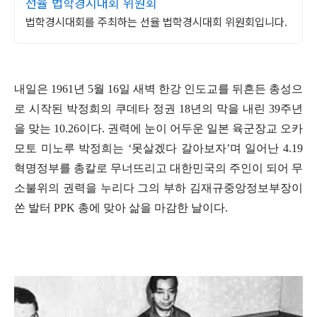
선율 법학경시대회 위원회
법학경시대회를 주최하는 선율 법학경시대회 위원회입니다.
내일은
1961
년
5
월
16
일 새벽 한강 인도교를 뒤흔든 총성으
로 시작된 박정희의 쿠데타 정권
18
년의 막을 내린
39
주년
을 맞는
10.26
이다
.
권력에 눈이 어두운 일본 육군장교 오카
모토 미노루 박정희는
‘
못살겠다 갈아보자
’
며 일어난
4.19
혁명정부를 총칼로 무너뜨리고 대한민국의 주인이 되어 무
소불위의 권력을 누리다 그의 부하 김재규중앙정보부장이
쏜 발터
PPK
총에 맞아 삶을 마감한 날이다
.