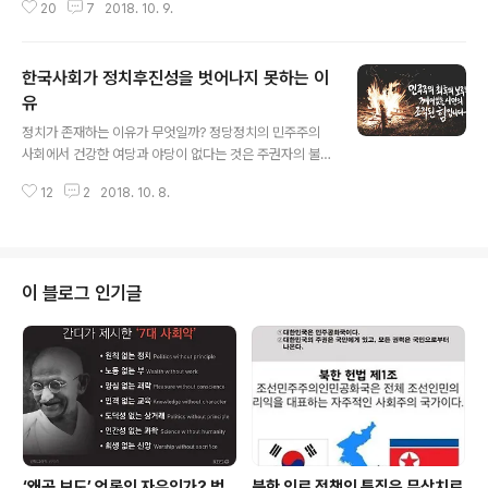
20
7
2018. 10. 9.
니다. 외래어도 아닌 외국어를 버젓이 간판에 적어 놓은 집
이 많기 때문입니다. 간판뿐만 아닙니다. 소셜 네트워크 서
비스(SNS - Social Network Service의 약자) 세계에
한국사회가 정치후진성을 벗어나지 못하는 이
는 더더욱 그렇습니다. 전문용어까지 뒤섞여 알아보지 못
할 글들로 뒤범벅이 되어 있습니다. 신문은 말할 것도 없고
유
글 내용
공중파의 한글 오염은 듣는 이들의 마음을 불편하게 합니
정치가 존재하는 이유가 무엇일까? 정당정치의 민주주의
다. 우리말 우리글로 표현을 못하는 미완성 문자이기 때문
사회에서 건강한 여당과 야당이 없다는 것은 주권자의 불
일까요? 혹 영어를 섞어 쓰면 더 고급스럽고 귀태나게 보이
행이다. 여당이 여당으로서 할 일, 야당이 야당으로서 역할
는 열등 콤플렉스 때문은 아닐까요? 우리나라 사람들의 영
12
2
2018. 10. 8.
을 제대로 못하는 사회에는 민주주의가 꽃피는 건강한 사
어사랑은 이제 당연한 것..
회를 기대할 수 없다. 성숙한 토론문화, 양보와 타협으로 국
민들에게 희망을 주지 못하고 힘의 논리가 지배한다면 그
런 사회에서 민주주의가 지향하는 평화와 정의, 더불어 살
아가는 공존의 세상이 가능할까? ‘사람사는 세상 노무현 재
이 블로그 인기글
단’ 이사장 자격으로 방북한 이해찬 더불어민주당 대표가
‘10.4 선언 11주년’ 행사에 참석해 북측 정치인들을 만난
자리에서 “우리가 정권을 빼앗기면 또 (남북 국회회담을)
못하기 때문에 제가 살아 있는 한 절대 (정권을) 안 빼앗기
게 단단히 마음먹고 있다”고 말해 ..
‘왜곡 보도’ 언론의 자유인가? 범
북한 의료 정책의 특징은 무상치료