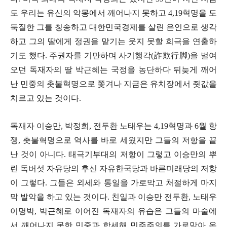
도 우리는 유신의 악몽에서 깨어나지 못하고
4,19
혁명을 도
둑질한 그를 칭송하고 대한민국경제를 살린 은인으로 생각
하고 그의 딸에게 정권을 맡기는 웃지 못할 희극을 연출하
기도 했다
.
주권자를 기만하며 사기행각
(
詐欺行脚
)
을 벌여
오던 독재자의 딸 박근혜는 국정을 농단하다 뒤늦게 깨어
난 민중의 촛불혁명으로 쫓겨나 지금은 유치장에서 죗값을
치르고 있는 것이다
.
독재자 이승만
,
박정희
,
전두환 노태우는
4,19
혁명과
6
월 항
쟁
,
촛불혁명으로 역사를 바로 세웠지만 그들의 저항을 끝
난 것이 아니다
.
태극기부대의 저항이 그렇고 이승만의 뿌
린 독버섯 자유당의 후신 자유한국당과 바른미래당의 저항
이 그렇다
.
그들은 외세와 통일을 가로막고 처절하게 마지
막 발악을 하고 있는 것이다
.
친일과 이승만 전두환
,
노태우
이명박
,
박근혜로 이어진 독재자의 유습은 그들의 마술에
서 깨어나지 못한 민중과 합세해 민주주의를 가로막아 온