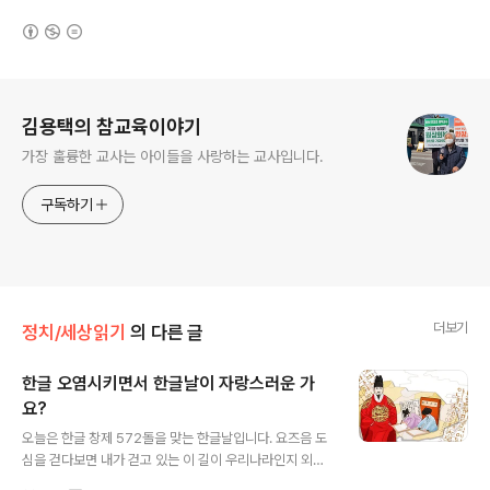
(새창열림)
로그 정보
김용택의 참교육이야기
가장 훌륭한 교사는 아이들을 사랑하는 교사입니다.
구독하기
더보기
정치/세상읽기
의 다른 글
한글 오염시키면서 한글날이 자랑스러운 가
요?
글 내용
오늘은 한글 창제 572돌을 맞는 한글날입니다. 요즈음 도
심을 걷다보면 내가 걷고 있는 이 길이 우리나라인지 외국
인지 착각에 빠질 때가 있습니다. 간판을 쳐다보면 그렇습