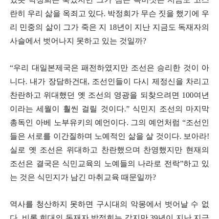
란히 우리 삶을 옥죄고 있다
.
박정희가 무슨 짓을 했기에 우
리 민중의 삶이 그가 죽은 지
18
년이 지난 지금도 독재자의
사슬에서 벗어나지 못하고 있는 것일까
?
“
우리 대일본제국은 패전하였지만 조선은 승리한 것이 아
니다
.
내가 장담하건대
,
조선인들이 다시 제정신을 차리고
찬란하고 위대했던 옛 조선의 영광을 되찾으려면
100
여년
이라는 세월이 훨씬 걸릴 것이다
.”
식민지 조선의 마지막
총독인 아베 노부유키의 예언이다
.
그의 예언처럼
“
조선인
들은 서로를 이간질하며 노예적인 삶을 살 것이다
.
보아라
!
실로 옛 조선은 위대하고 찬란했으며 찬영했지만 현재의
조선은 결국은 식민교육의 노예들의 나라로 전락
”
하고 있
는 것은 식민지가 남긴 마취교육 때문일까
?
역사를 청산하지 못하면 구시대의 악몽에서 벗어날 수 없
다
.
비록 희대의 독재자 박정희는 갔지만
39
년이 지난 지금