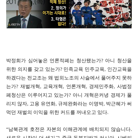
박정희가 심어놓은 언론적폐는 청산됐는가
?
아니 청산을
위한 의지를 갖고 있는가
?
민족교육 민주교육
,
인간교육을
하겠다는 전교조는 왜 법외노조의 사슬에서 풀어주지 못하
는가
?
재벌개혁
,
교육개혁
,
언론개혁
,
경제민주화
,
사법정
폐청산은 이루어지고 있는가
?
아니 개혁은커녕 경제가 풀
리지 않자
,
고용 유연화
,
규제완화라는 이명박
,
박근혜가 써
먹던 재벌의 이익을 위한 커드를 꺼내오고 있다
.
“
남북관계 호전은 자본의 이해관계에 배치되지 않습니다
.
새로운 시장이 더 생기고 중국 동북지방과 러시아
,
시베리