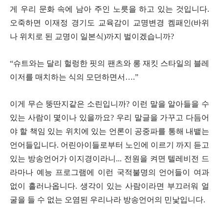
게 우리 문화 속에 남아 주인 노릇을 하고 있는 것입니다
.
오죽하면 이재정 경기도 교육감이 교명변경 켐패인
(
바위
나 위치로 된 교명이 일본식
)
까지 벌이겠습니까
?
“
슈트와는 달리 헐렁한 핏의 팬츠와 롱 재킷 스타일의 블레
이저를 매치하는 식의 모던하면서
…
.”
이게 무슨 뚱딴지같은 소린입니까
?
이런 말을 알아들을 수
있는 사람이 몇이나 있을까요
?
우리 말글을 가꾸고 다듬어
야 할 책임 있는 위치에 있는 언론이 공중파를 통해 내뱉는
언어들입니다
.
어린아이들로부터 노인에 이르기 까지 듣고
있는 방송언어가 이지경이라니
...
전원을 켜면 텔레비전 드
라마나 예능 프로그램에 이런 국적불명의 언어들이 여과
없이 흘러나옵니다
.
생각이 있는 사람이라면 부끄러워 얼
굴을 들 수 없는 오염된 우리나라 방송언어의 민낯입니다
.