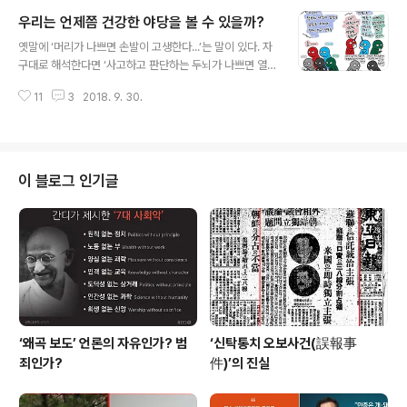
민들에게 희망을 주지 못하고 힘의 논리가 지배한다면 그
우리는 언제쯤 건강한 야당을 볼 수 있을까?
런 사회에서 민주주의가 지향하는 평화와 정의, 더불어 살
글 내용
아가는 공존의 세상이 가능할까? ‘사람사는 세상 노무현 재
옛말에 ‘머리가 나쁘면 손발이 고생한다...’는 말이 있다. 자
단’ 이사장 자격으로 방북한 이해찬 더불어민주당 대표가
구대로 해석한다면 ‘사고하고 판단하는 두뇌가 나쁘면 열
‘10.4 선언 11주년’ 행사에 참석해 북측 정치인들을 만난
심히 한 일이 허사로 돌아간다.’는 뜻이다. 자유한국당이나
자리에서 “우리가 정권을 빼앗기면 또 (남북 국회회담을)
11
3
2018. 9. 30.
바른미래당이 요즈음 하는 일을 보면 생각나는 말이다. 그
못하기 때문에 제가 살아 있는 한 절대 (정권을) 안 빼앗기
런데 자한당과 바미당의원들의 화려한 경력이나 스펙을 보
게 단단히 마음먹고 있다”고 말해 ..
면 머리가 나빠서 하는 짓 같지는 않다. 짐작컨대 이들은 머
리가 나빠서가 아니라 ‘머리가 아무리 좋아도 욕심을 자제
하지 못하면, 손발뿐이 아니라 온몸이 고생을 할 수밖에 없
이 블로그 인기글
다’는 뜻으로 해석 하는 것이 걸맞지 않을까? 제대로 된 야
당이라면 야당의 역할이란 ‘정부와 여당에 대한 비판과 통
제, 그리고 집권당보다 나은 정책대안개발...등이 그들이 해
야 할 최우선 과제다. 여기서 비판이라는 것은 지금 자한당
과 바미당처럼 반대를 위한..
‘왜곡 보도’ 언론의 자유인가? 범
‘신탁통치 오보사건(誤報事
죄인가?
件)’의 진실