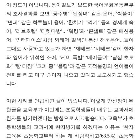
이 정도가 아닙니다
.
동아일보가 보도한 국어문화운동본부
의 조사결과를 보면
‘
공주병
’ ‘
된장녀
’
같은 은어
, ‘
싹쓸이
’
‘
면피
’
같은 화투놀이 용어
, ‘
환치기
’ ‘
꺾기
’
등의 경제계 속
어
, ‘
러브호텔
’ ‘
티켓다방
’.. ‘
워킹
’
과
‘
콘셉트
’
같은 패션용
어
, ‘
인터페이스
’
처럼 외래어 일색인 통신 전문용어
...
들이
그대로 사용하고 있는가 하면
‘
재테크
’ ‘
시테크
’
같이 한자
와 영어가 뒤섞인 조어
, ‘
케미 폭발
’ ‘
베이글녀
’ ‘
남심 초토
화
’ ‘
빵 터짐
’ ‘
코피 퐝
’ ‘
올킬
’
과 같은 국적불명의 언어들이
전파를 타고 마구 쏟아져 나오고 있다고 보도하기도 했습
니다
.
이런 사례를 언급하면 끝이 없습니다
.
이렇게 만신창이 된
한글을 교육부가 이번에는 초등학생들이 배우는 교과서에
한자를 병기하겠다는 방침으로 시끄럽습니다
.
교육부가 초
등학생들의 교과서에 한자병기를 하겠다는 이유는
‘
한자
교육은 초등학교부터 하는 게 바람직하고
(68.5%),
초등학