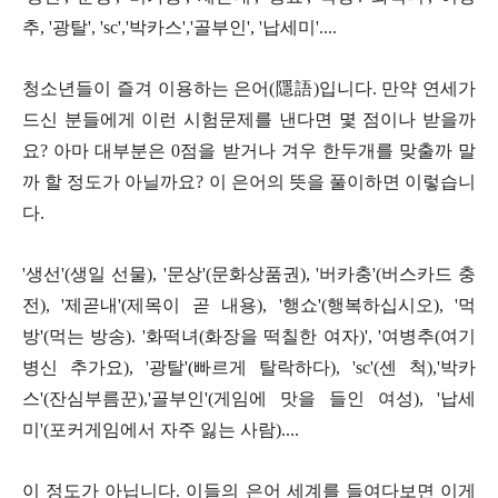
추
, '
광탈
', 'sc','
박카스
','
골부인
', '
납세미
'....
청소년들이 즐겨 이용하는 은어
(
隱語
)
입니다
.
만약 연세가
드신 분들에게 이런 시험문제를 낸다면 몇 점이나 받을까
요
?
아마 대부분은
0
점을 받거나 겨우 한두개를 맞출까 말
까 할 정도가 아닐까요
?
이 은어의 뜻을 풀이하면 이렇습니
다
.
'
생선
'(
생일 선물
), '
문상
'(
문화상품권
), '
버카충
'(
버스카드 충
전
), '
제곧내
'(
제목이 곧 내용
), '
행쇼
'(
행복하십시오
), '
먹
방
'(
먹는 방송
). '
화떡녀
(
화장을 떡칠한 여자
)', '
여병추
(
여기
병신 추가요
), '
광탈
'(
빠르게 탈락하다
), 'sc'(
센 척
),'
박카
스
'(
잔심부름꾼
),'
골부인
'(
게임에 맛을 들인 여성
), '
납세
미
'(
포커게임에서 자주 잃는 사람
)....
이 정도가 아닙니다
.
이들의 은어 세계를 들여다보면 이게