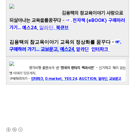
김용택의 참교육이야기 사랑으로
되살아나는 교육을를꿈꾸다
-
☞. 전자책 (eBOOK) 구매하러
가기...
예스24,
북큐브
알라딘
,
-
☞.
김용택의 참교육이야기 교육의 정상화를 꿈꾸다
구매하러 가기...
교보문고
,
예스
24
,
알라딘
인터파크
생각비행 출판사가 낸 '
한국의 판타지 백과사전
' - 신기하고 재미 있는
옛 이야기 120가지.
구매하러가기 -
인터파크
,
G market
,
YES 24
.
AUCTION
,
알라딘
,
교보문고
(새창열림)