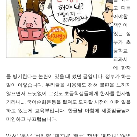
고 다듬
어야할
책임이
있는 정
부가 초
등학교
교과서
에 한자
를 병기한다는 논란이 있을 때 썼던 글입니다
.
정부가 하는
일이 이렇습니다
.
우리글을 사용해도 전혀 불편을 느끼지
않으면서 느닷없이 그것도 초등학생들에게 한자를 한자병
기라니
....
국어순화운동을 펼쳐도 모자랄 시점에 이런 일을
하고 있는게 교육부입니다
.
한글날 아침에 세종임금님께
미안하고 부끄럽습니다
.
'
생선
', '
문상
', '
버카충
', '
제곧내
', '
행쇼
', '
먹방
'. '
화떡녀
', '
여병