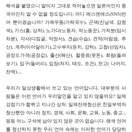
해석을 붙였으니 말이지 그대로 적어놓으면 일본어인지 중
국어인지 알 수 없을 정도입니다
.
어디 에스엔에스
(SNS)
언
어 뿐이겠습니까
?
가께우동
(
가락국수
),
곤색
(
진남색
.
감청
색
),
기스
(
흠
,
상처
),
노가다
(
노동자
.
막노동꾼
),
가처분
(
임시
처분
),
각서
(
다짐글
,
약정서
),
견습
(
수습
),
견적
(
어림셈
,
추
산
),
계주
(
이어달리기
),
고수부지
(
둔치
,
강턱
),
고참
(
선임자
),
공장도가격
(
공장값
),
출산
(
해산
),
할증료
(
웃돈
),
회람
(
돌려
보기
),
입구
(
들머리
),
입장
(
처지
,
태도
,
조건
),
잔고
(
나머지
,
잔액
)....
우리가 일상생활에서 쓰고 있는 언어입니다
.
대부분의 사
람들은 이런 언어가 우리말인줄 알고 있지 않을까요
?
일제
강점기가 핥퀴고 지나간 상처
.
일제잔재청산은 친일부역자
청산뿐만 아니라 정치
,
경제
,
사회
,
문화
,
교육
,
노동
,
종교
...
등등 어느 구석에 남아 있지 않은 곳이 없습니다
.
왜색 언어
를 청산하지 못한 우리 언어 속에는 이러한 언어가 당당하