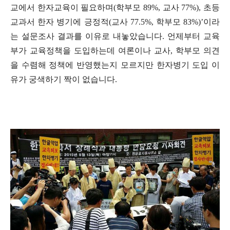
교에서 한자교육이 필요하며
(
학부모
89%,
교사
77%),
초등
교과서 한자 병기에 긍정적
(
교사
77.5%,
학부모
83%)’
이라
는 설문조사 결과를 이유로 내놓았습니다
.
언제부터 교육
부가 교육정책을 도입하는데 여론이나 교사
,
학부모 의견
을 수렴해 정책에 반영했는지 모르지만 한자병기 도입 이
유가 궁색하기 짝이 없습니다
.