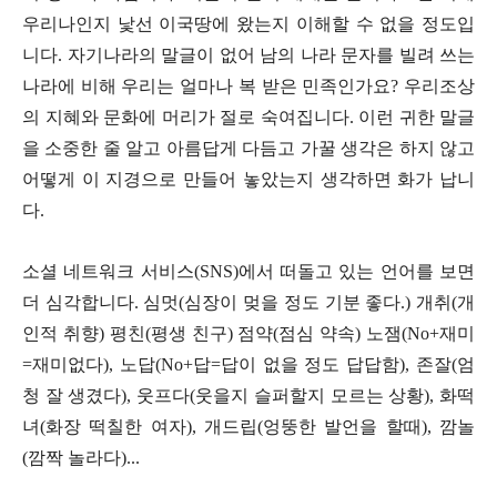
우리나인지 낯선 이국땅에 왔는지 이해할 수 없을 정도입
니다
.
자기나라의 말글이 없어 남의 나라 문자를 빌려 쓰는
나라에 비해 우리는 얼마나 복 받은 민족인가요
?
우리조상
의 지혜와 문화에 머리가 절로 숙여집니다
.
이런 귀한 말글
을 소중한 줄 알고 아름답게 다듬고 가꿀 생각은 하지 않고
어떻게 이 지경으로 만들어 놓았는지 생각하면 화가 납니
다
.
소셜 네트워크 서비스
(SNS)
에서 떠돌고 있는 언어를 보면
더 심각합니다
.
심멋
(
심장이 멎을 정도 기분 좋다
.)
개취
(
개
인적 취향
)
평친
(
평생 친구
)
점약
(
점심 약속
)
노잼
(No+
재미
=
재미없다
),
노답
(No+
답
=
답이 없을 정도 답답함
),
존잘
(
엄
청 잘 생겼다
),
웃프다
(
웃을지 슬퍼할지 모르는 상황
),
화떡
녀
(
화장 떡칠한 여자
),
개드립
(
엉뚱한 발언을 할때
),
깜놀
(
깜짝 놀라다
)...