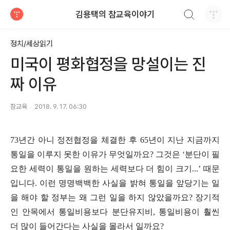
검색하기
김용택의 참교육이야기
티스토리
정치/세상읽기
미국이 평화협정을 망설이는 진
짜 이유
참교육
2018. 9. 17. 06:30
73
년간 아니 정전협정을 체결한 후
65
년이 지난 지금까지
통일을 이루지 못한 이유가 무엇일까요
?
그것은
‘
분단이 필
요한 세력이 통일을 원하는 세력보다 더 힘이 크기
...’
때문
입니다
.
이런 명명백백한 사실을 밝혀 통일을 앞당기는 일
을 해야 할 정부는 왜 그런 일을 하지 않았을까요
?
장기적
인 안목에서 통일비용보다 분단유지비
,
통일비용이 훨씬
더 많이 들어간다는 사실을 몰라서 일까요
?