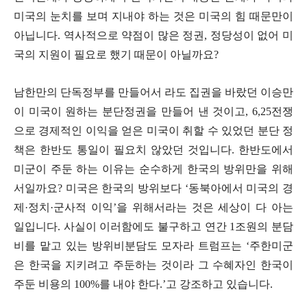
미국의 눈치를 보며 지내야 하는 것은 미국의 힘 때문만이
아닙니다
.
역사적으로 약점이 많은 정권
,
정당성이 없어 미
국의 지원이 필요로 했기 때문이 아닐까요
?
남한만의 단독정부를 만들어서 라도 집권을 바랐던 이승만
이 미국이 원하는 분단정권을 만들어 낸 것이고
, 6,25
전쟁
으로 경제적인 이익을 얻은 미국이 취할 수 있었던 분단 정
책은 한반도 통일이 필요치 않았던 것입니다
.
한반도에서
미군이 주둔 하는 이유는 순수하게 한국의 방위만을 위해
서일까요
?
미국은 한국의 방위보다
‘
동북아에서 미국의 경
제
·
정치
·
군사적 이익
’
을 위해서라는 것은 세상이 다 아는
일입니다
.
사실이 이러함에도 불구하고 연간
1
조원의 분담
비를 맡고 있는 방위비분담도 모자라 트럼프는
‘
주한미군
은 한국을 지키려고 주둔하는 것이라 그 수혜자인 한국이
주둔 비용의
100%
를 내야 한다
.’
고 강조하고 있습니다
.