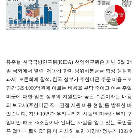
유준형 한국국방연구원
(KIDA)
선임연구원은 지난
5
월
24
일 국회에서 열린
‘
제
10
차 한미 방위비분담금 협상 쟁점과
과제
’
토론회에 참석
,
한국 정부가 주한미군 주둔 비용으로
연간
3
조
4,000
억원에 이르는 비용을 부담 중이고 이는 주일
미군에 대한 일본 정부의 지원보다 높은 수준이라는 내용
의 보고서
(
주한미군 직
ㆍ
간접 지원 비용 현황
)
를 발표한 바
있습니다
.
지난
10
년간 우리나라가 사들인 미국산 무기 구
입비만 해도
36
조원이나 된다는 사실을 알고 있는 국민들
은 얼마나 될까요
?
좀 더 자세히 보면 이명박 정부가
13
조
9