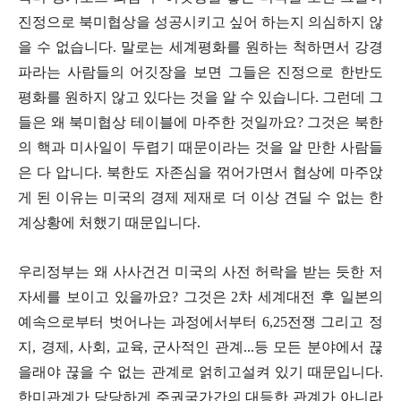
진정으로 북미협상을 성공시키고 싶어 하는지 의심하지 않
을 수 없습니다
.
말로는 세계평화를 원하는 척하면서 강경
파라는 사람들의 어깃장을 보면 그들은 진정으로 한반도
평화를 원하지 않고 있다는 것을 알 수 있습니다
.
그런데 그
들은 왜 북미협상 테이블에 마주한 것일까요
?
그것은 북한
의 핵과 미사일이 두렵기 때문이라는 것을 알 만한 사람들
은 다 압니다
.
북한도 자존심을 꺾어가면서 협상에 마주앉
게 된 이유는 미국의 경제 제재로 더 이상 견딜 수 없는 한
계상황에 처했기 때문입니다
.
우리정부는 왜 사사건건 미국의 사전 허락을 받는 듯한 저
자세를 보이고 있을까요
?
그것은
2
차 세계대전 후 일본의
예속으로부터 벗어나는 과정에서부터
6,25
전쟁 그리고 정
지
,
경제
,
사회
,
교육
,
군사적인 관계
...
등 모든 분야에서 끊
을래야 끊을 수 없는 관계로 얽히고설켜 있기 때문입니다
.
한미관계가 당당하게 주권국가간의 대등한 관계가 아니라