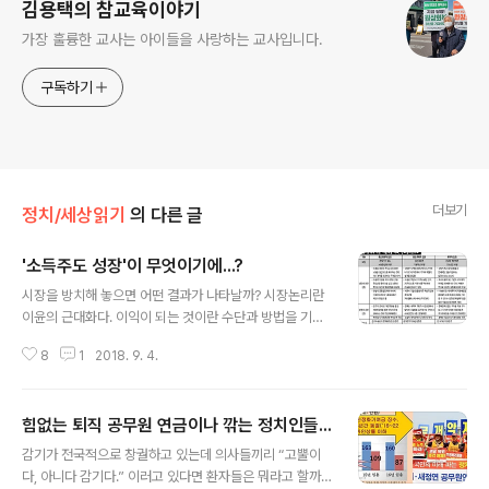
김용택의 참교육이야기
가장 훌륭한 교사는 아이들을 사랑하는 교사입니다.
구독하기
더보기
정치/세상읽기
의 다른 글
'소득주도 성장'이 무엇이기에...?
글 내용
시장을 방치해 놓으면 어떤 결과가 나타날까? 시장논리란
이윤의 근대화다. 이익이 되는 것이란 수단과 방법을 기리
지 않고 결과로 승부를 가리는 게 경제논리다. 무한경쟁의
8
1
2018. 9. 4.
시장에서는 약자가 살아남을 공간이 없다. 힘의 논리가 지
배하는 시장을 정치가 개입하는 이유는 경제정의를 실현하
기 위해서다. 그런데 정부가 시장에 개입해 강자의 손을 들
힘없는 퇴직 공무원 연금이나 깎는 정치인들...
어 주면 어떤 결과가 나타날까? 국민들의 60%가 찬성하
글 내용
는 소득주도성장을 자유한국당과 보수성향의 언론들이 폐
감기가 전국적으로 창궐하고 있는데 의사들끼리 “고뿔이
기를 요구하고 나섰다. 보수성향의 국민들조차 50%가 찬
다, 아니다 감기다.” 이러고 있다면 환자들은 뭐라고 할까?