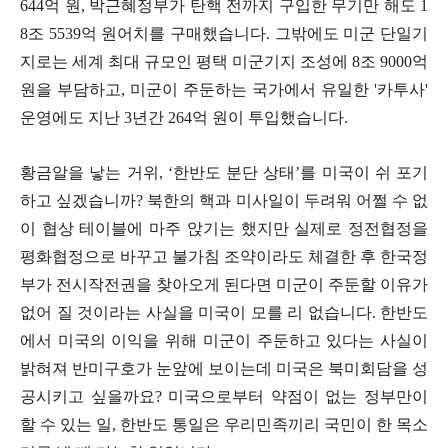
644
억 원
,
박근혜정부가 탄핵 전까지 구입한 무기만 해도
1
8
조
5539
억 원어치를 구매했습니다
.
그밖에도 미군 단일기
지로는 세계 최대 규모인 평택 미군기지 조성에
8
조
9000
억
원을 부담하고
,
미군이 주둔하는 국가에서 유일한
'
카투사
'
운영에도 지난
3
년간
264
억 원이 투입했습니다
.
황금알을 낳는 거위
, ‘
한반도 분단 상태
’
를 미국이 쉬 포기
하고 싶겠습니까
?
북한의 핵과 미사일이 두려워 어쩔 수 없
이 협상 테이블에 마주 앉기는 했지만 실제로 정전협정을
평화협정으로 바꾸고 불가침 조약이라도 체결한 후 한국정
부가 전시작전권을 찾아오게 된다면 미군이 주둔할 이유가
없어 질 것이라는 사실을 미국이 모를 리 없습니다
.
한반도
에서 미국의 이익을 위해 미군이 주둔하고 있다는 사실이
밝혀져 반미구호가 눈앞에 보이는데 미국은 북미회담을 성
공시키고 싶을까요
?
미국으로부터 약점이 없는 정부만이
할 수 있는 일
,
한반도 통일은 우리민족끼리 국민이 한 목소