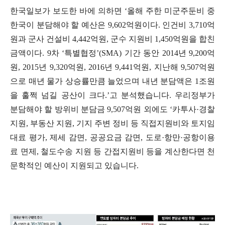
한국일보가 보도한 바에 의하면
‘
올해 주한 미군주둔비 중
한국이 분담해야 할 예산은
9,602
억원이다
.
인건비
3,710
억
원과 군사 건설비
4,442
억원
,
군수 지원비
1,450
억원을 합친
금액이다
. 9
차
‘
특별협정
’(SMA)
기간 동안
2014
년
9,200
억
원
, 2015
년
9,320
억원
, 2016
년
9,441
억원
,
지난해
9,507
억원
으로 매년 물가 상승률만큼 늘었으며 내년 분담액은
1
조원
을 훌쩍 넘길 공산이 크다
.’
고 분석했습니다
.
우리정부가
분담해야 할 방위비 분담금
9,507
억원 외에도
‘
카투사
·
경찰
지원
,
부동산 지원
,
기지 주변 정비 등 직접지원비와 토지임
대료 평가
,
제세 감면
,
공공요금 감면
,
도로
·
항만
·
공항이용
료 면제
,
철도수송 지원 등 간접지원비 등을 계산한다면 천
문학적인 예산이 지원되고 있습니다
.