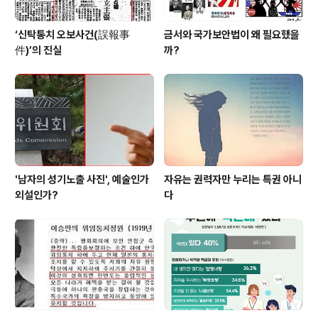
‘신탁통치 오보사건(誤報事
금서와 국가보안법이 왜 필요했을
件)’의 진실
까?
'남자의 성기노출 사진', 예술인가
자유는 권력자만 누리는 특권 아니
외설인가?
다