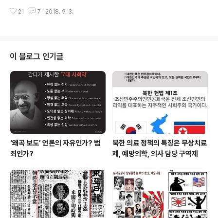
성하는 소득주도성장을 왜 야당과 보수성향의 언론들이 반
AI시대 감기 바이러스 하나 찾지 못하는 학자나 의사들을
대하고 나섰을까? 경제문제란 민감한 이해관계가 걸린 문
21
7
2018. 9. 3.
나무라고 싶어서가 아니다. 경제 전문가, 언론인, 정치인들
제여서 정부의 경제정책에 따라서 희비가 엇갈리기 마련이
도 마찬가지다. 최근 ‘소득주도 성장론’을 놓고 정치인들끼
다. 문재인정부의 추진하고 있는 경제 살리기 핵심정책인..
리 논쟁을 벌이는 모습이나 시간당 최저임금문제로 싸우는
유명인사들을 보면 감기환자를 진단하는 의사가 감기가 맞
는지 고뿔이 맞는지 싸우는 모습이나 다르지 않다. “국회
이 블로그 인기글
국회의원 246명이 참여해, 찬성 233명, 반대 0명, 기권 1
3명의 결과로 퇴직공무원 연금액 인상도 2020년까지 동
결되는 개혁안을 통과시켰다.... ” 이 법안의 통과로 ‘퇴직한
공무원은 2016년부터 2020년까지 연금이 5년간 동결되
고 유족연금은 70%..
‘왜곡 보도’ 언론의 자유인가? 범
북한 의료 정책의 특징은 무상치료
죄인가?
제, 예방의학, 의사 담당 구역제