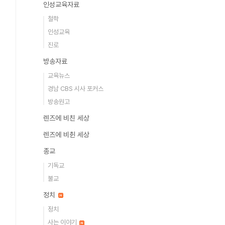
인성교육자료
철학
인성교육
진로
방송자료
교육뉴스
경남 CBS 시사 포커스
방송원고
렌즈에 비친 세상
렌즈에 비췬 세상
종교
기독교
불교
정치
정치
사는 이야기