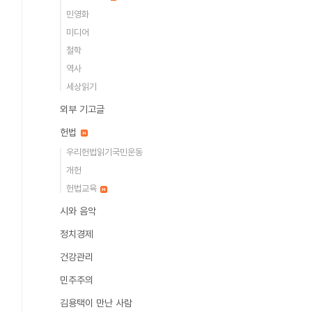
민영화
미디어
철학
역사
세상읽기
외부 기고글
헌법
우리헌법읽기국민운동
개헌
헌법교육
시와 음악
정치경제
건강관리
민주주의
김용택이 만난 사람