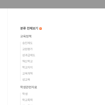
분류 전체보기
교육정책
승진제도
교원평가
성과급제도
혁신학교
학교자치
교육개혁
성교육
학생관련자료
학생
학교폭력