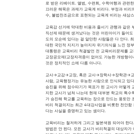
로 받은 리베이트. 앨범, 수련회, 수학여행과 관련
끄러운 해묵은 과제가 교육계 비리다. 부정과 비리의
수, 불법찬조금으로 표현되는 교육계 비리는 새삼스
교육감 선거에 막대한 비용과 줄서기 관행과 같은 
직선제 때문에 생겨났다는 것은 어린아이가 들어도 
도의 모순에 있다는 걸 알만한 사람들은 다 안다.
대한 국민적 지지가 높아지자 위기의식을 느낀 정부
대통령은 교육비리 척결발언 전 교육비리문제를 교장
교장공모제(교장자격증이 없어도 가능한 개방형이
것은 정치적인 쇼에 다름 아니다.
교사→교감→교장, 혹은 교사→장학사→장학관→교
사람, 교육행정가는 유능한 사람으로 인식되고 있다
승진을 위해 점수따기가 목표가 된 교사가 어떻게 
지한 교사가 넘쳐 나는데 현재 대부분 학교의 특수
가 승진해 학교를 교육하는 장으로 만드는 풍토만 
비리 척결의지는 최근 4대강사업을 비롯한 천안함 
다는 사실을 증명하고 있는 셈이다.
교육비리는 철저하게 그리고 발본색원 되어야 한다
방법은 안 된다. 모든 교사가 비리척결의 대상자가 