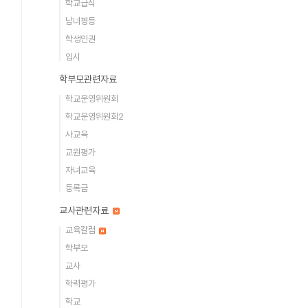
학교급식
남녀평등
학생인권
입시
학부모관련자료
학교운영위원회
학교운영위원회2
사교육
교원평가
자녀교육
등록금
교사관련자료
교육칼럼
학부모
교사
학력평가
학교