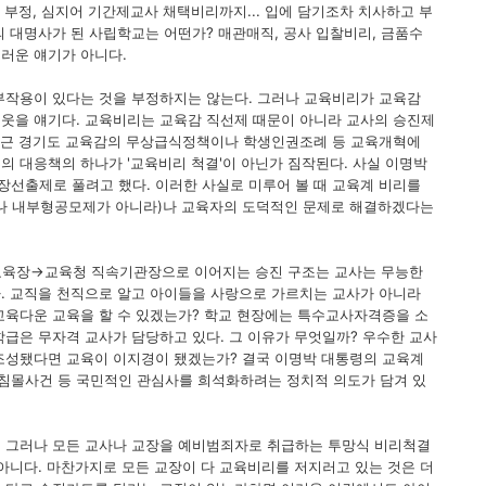
한 부정, 심지어 기간제교사 채택비리까지... 입에 담기조차 치사하고 부
 대명사가 된 사립학교는 어떤가? 매관매직, 공사 입찰비리, 금품수
러운 얘기가 아니다.
부작용이 있다는 것을 부정하지는 않는다. 그러나 교육비리가 교육감
웃을 얘기다. 교육비리는 교육감 직선제 때문이 아니라 교사의 승진제
 최근 경기도 교육감의 무상급식정책이나 학생인권조례 등 교육개혁에
의 대응책의 하나가 '교육비리 척결'이 아닌가 짐작된다. 사실 이명박
선출제로 풀려고 했다. 이러한 사실로 미루어 볼 때 교육계 비리를
나 내부형공모제가 아니라)나 교육자의 도덕적인 문제로 해결하겠다는
육장→교육청 직속기관장으로 이어지는 승진 구조는 교사는 무능한
. 교직을 천직으로 알고 아이들을 사랑으로 가르치는 교사가 아니라
교육다운 교육을 할 수 있겠는가? 학교 현장에는 특수교사자격증을 소
학급은 무자격 교사가 담당하고 있다. 그 이유가 무엇일까? 우수한 교사
조성됐다면 교육이 이지경이 됐겠는가? 결국 이명박 대통령의 교육계
침몰사건 등 국민적인 관심사를 희석화하려는 정치적 의도가 담겨 있
. 그러나 모든 교사나 교장을 예비범죄자로 취급하는 투망식 비리척결
아니다. 마찬가지로 모든 교장이 다 교육비리를 저지러고 있는 것은 더