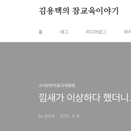
본문 바로가기
김용택의 참교육이야기
홈
태그
미디어로그
위
교사관련자료/교육칼럼
낌새가 이상하다 했더니..
by 참교육
2010. 4. 8.