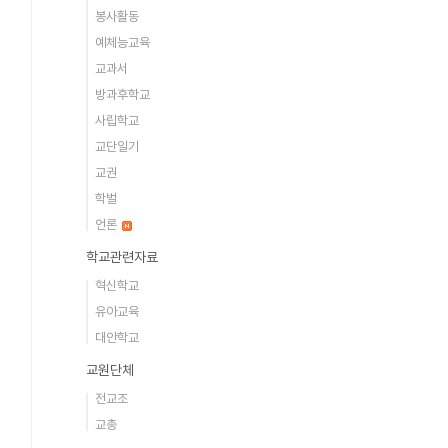
봉사활동
예체능교육
교과서
방과후학교
사립학교
교단일기
교권
학벌
언론
학교관련자료
혁신학교
유아교육
대안학교
교원단체
전교조
교총