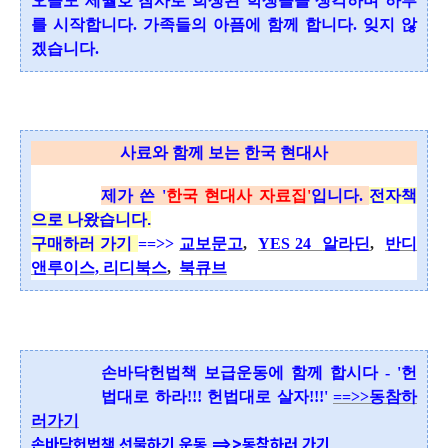
오늘도 세월호 참사로 희생된 학생들을 생각하며 하루
를 시작합니다.
가족들의 아픔에 함께 합니다. 잊지 않
겠습니다.
사료와 함께 보는 한국 현대사
제가 쓴 '
한국 현대사 자료집'
입니다.
전자책
으로 나왔습니다.
구매하러 가기
==>>
교보문고
,
YES 24
알라딘
,
반디
앤루이스,
리디북스
,
북큐브
손바닥헌법책 보급운동에 함께 합시다 - '헌
법대로 하라!!! 헌법대로 살자!!!'
==>>동참하
러가기
손바닥헌법책 선물하기 운동 ==>>동참하러 가기