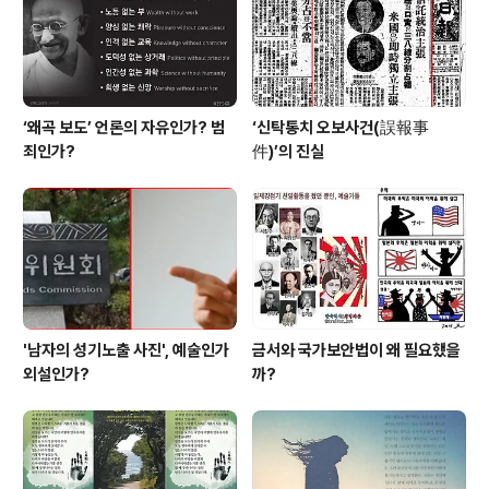
복지증진은 물론 사회양극화 심화에 따른 교육양극화 해
소’를 할 수 있을 것이라고..
‘왜곡 보도’ 언론의 자유인가? 범
‘신탁통치 오보사건(誤報事
죄인가?
件)’의 진실
'남자의 성기노출 사진', 예술인가
금서와 국가보안법이 왜 필요했을
외설인가?
까?