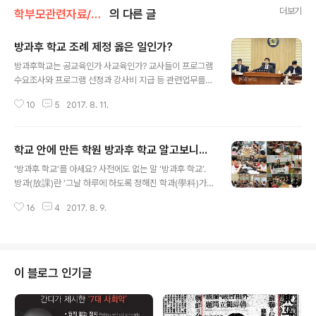
더보기
학부모관련자료/사교육
의 다른 글
방과후 학교 조례 제정 옳은 일인가?
글 내용
방과후학교는 공교육인가 사교육인가? 교사들이 프로그램
수요조사와 프로그램 선정과 강사비 지급 등 관련업무를
맡고 있으니 공교육 같지만 사설학원이나 사교육강사들이
10
5
2017. 8. 11.
맡아 하는 교육이니 사교육이다. 그런데 법적근거도 없이 1
0여년동안 계속되고 있는 소속불명의 방과후 학교를 그것
도 진보교육감지역에서 전국최초로 지자체가 조례안을 만
학교 안에 만든 학원 방과후 학교 알고보니...
들어 불법을 합법화시켜 말썽이 일고 있다. 세종시교육청
글 내용
이 전국에서 최초로 자치법규에 근거해 ‘방과후학교에 대
‘방과후 학교’를 아세요? 사전에도 없는 말 ‘방과후 학교’.
한 교육감 및 학교장의 책임을 강화, 기본계획 수립, 수업환
방과(放課)란 ‘그날 하루에 하도록 정해진 학과(學科)가
경 조성, 강사에 대한 부당한 대우 금지, 방과후학교 지원센
끝남’을 뜻하는 낱말이다. 하루에 할 공부가 끝났는데 학교
터 설립 및 운영 대한 사항’ 등의 내용을 담은 조례를 제정
16
4
2017. 8. 9.
는 또 뭐라? 상식적으로 이해할 수 없는 앞뒤가 맞지 않는
해 교사들이 반발하고 있다. 지난 6월 27일 박영송 의원
이상한 학교를 그것도 정부가 만들었다니...교육에 관한 한
(더불어 민주당) 대표 발의한 ‘방과후학교 운영..
대한민국은 참 이상한 나라다. 방과후 학교란 기존의 ‘특기
적성교육, 방과후 교실, 수준별 보충학습’이라는 이름의 프
로그램을 포괄하는 개념이다. 정부가 이런 이상한 학교(?)
이 블로그 인기글
를 만들면서 방과후 학교를 만들면 ‘획일화된 정규교과 위
주의 교육과정에서 벗어나 21세기를 이끌어갈 인재양성과
학생들 개개인의 소질과 적성계발 및 사교육비 경감, 교육