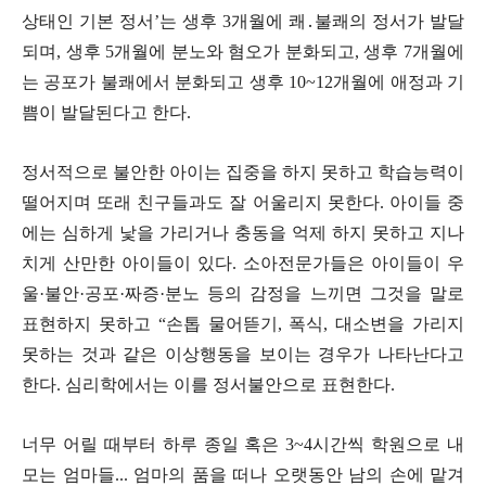
상태인 기본 정서
’
는 생후
3
개월에 쾌
․
불쾌의 정서가 발달
되며
,
생후
5
개월에 분노와 혐오가 분화되고
,
생후
7
개월에
는 공포가 불쾌에서 분화되고 생후
10~12
개월에 애정과 기
쁨이 발달된다고 한다
.
정서적으로 불안한 아이는 집중을 하지 못하고 학습능력이
떨어지며 또래 친구들과도 잘 어울리지 못한다
.
아이들 중
에는 심하게 낯을 가리거나 충동을 억제 하지 못하고 지나
치게 산만한 아이들이 있다
.
소아전문가들은 아이들이 우
울
·
불안
·
공포
·
짜증
·
분노 등의 감정을 느끼면 그것을 말로
표현하지 못하고
“
손톱 물어뜯기
,
폭식
,
대소변을 가리지
못하는 것과 같은 이상행동을 보이는 경우가 나타난다고
한다
.
심리학에서는 이를 정서불안으로 표현한다
.
너무 어릴 때부터 하루 종일 혹은
3~4
시간씩 학원으로 내
모는 엄마들
...
엄마의 품을 떠나 오랫동안 남의 손에 맡겨