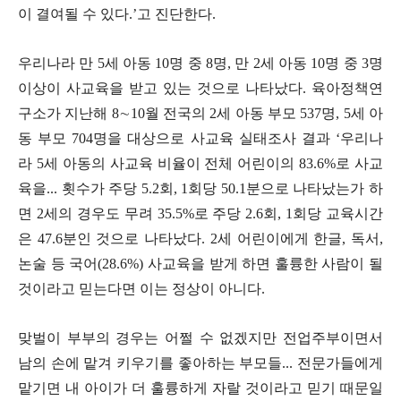
이 결여될 수 있다
.’
고 진단한다
.
우리나라 만
5
세 아동
10
명 중
8
명
,
만
2
세 아동
10
명 중
3
명
이상이 사교육을 받고 있는 것으로 나타났다
.
육아정책연
구소가 지난해
8
∼
10
월 전국의
2
세 아동 부모
537
명
, 5
세 아
동 부모
704
명을 대상으로 사교육 실태조사 결과
‘
우리나
라
5
세 아동의 사교육 비율이 전체 어린이의
83.6%
로 사교
육을
...
횟수가 주당
5.2
회
, 1
회당
50.1
분으로 나타났는가 하
면
2
세의 경우도 무려
35.5%
로 주당
2.6
회
, 1
회당 교육시간
은
47.6
분인 것으로 나타났다
. 2
세 어린이에게 한글
,
독서
,
논술 등 국어
(28.6%)
사교육을 받게 하면 훌륭한 사람이 될
것이라고 믿는다면 이는 정상이 아니다
.
맞벌이 부부의 경우는 어쩔 수 없겠지만 전업주부이면서
남의 손에 맡겨 키우기를 좋아하는 부모들
...
전문가들에게
맡기면 내 아이가 더 훌륭하게 자랄 것이라고 믿기 때문일