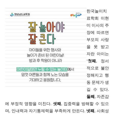
한국놀이치
료학회 이현
미 이사의 주
장에 따르면
부모의 사랑
을 못 받고
자란 아이는
‘
첫째
,
정서
적으로 불안
정해지고 행
동 문제가 생
길 수 있다
.
둘째
,
자존감
에 부정적 영향을 미친다
.
셋째
,
집중력을 방해할 수 있으
며
,
인내력과 자기통제력을 부족하게 만든다
.
넷째
,
사회성