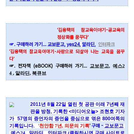
'김용택의 참교육이야기-공교육의
정상화를 꿈꾸다'
☞. 구매하러 가기...
교보문고
,
yes
24
,
알라딘
,
인터파크
'김용택
의 참교육이야기-사랑으로 되살아 나는 교육을 꿈꾸
다'
☞. 전자책 (eBOOK) 구매하러 가기...
교보문고
,
예스2
4
,
알라딘
,
북큐브
2011년 8월 22일 열린 첫 공판 이래 7년째 재
판을 방청, 기록한 <미디어오늘> 조현호 기자
가
57명의 증언자의 증언을
중심으로 엮은 800여쪽의
'
구매 -
기록입니다.
'천안함 7년, 의문의 기록
교보문고
예스24
알라딘
인터파크
(클릭하시면 구매 사이트로