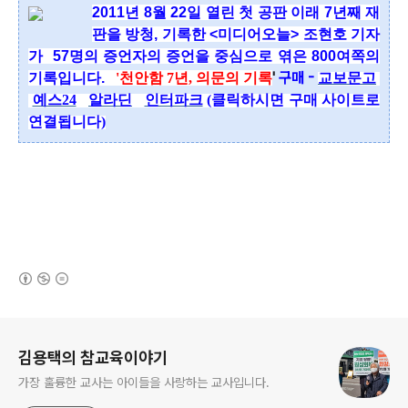
2011년 8월 22일 열린 첫 공판 이래 7년째 재
판을 방청, 기록한 <미디어오늘> 조현호 기자
가
57명의 증언자의 증언을
중심으로 엮은 800여쪽의
'
구매 -
기록입니다.
'천안함 7년, 의문의 기록
교보문고
예스24
알라딘
인터파크
(클릭하시면 구매 사이트로
연결됩니다)
(새창열림)
로그 정보
김용택의 참교육이야기
가장 훌륭한 교사는 아이들을 사랑하는 교사입니다.