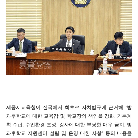
세종시교육청이 전국에서 최초로 자치법규에 근거해
‘
방
과후학교에 대한 교육감 및 학교장의 책임을 강화
,
기본계
획 수립
,
수업환경 조성
,
강사에 대한 부당한 대우 금지
,
방
과후학교 지원센터 설립 및 운영 대한 사항
’
등의 내용을