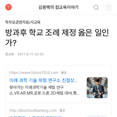
검색하기
김용택의 참교육이야기
티스토리
학부모관련자료/사교육
방과후 학교 조례 제정 옳은 일인
가?
참교육
2017. 8. 11. 06:30
https://www.future1004.com
광고
미래 과학 기술 체험 연구소 친절상
담/1:1교육/4차산업
찾아가는 미래과학기술 체험 연구
소.VR.AR.MR.로봇.드론.3D체험.대여.행사
.이벤트.4족보행로봇.포토부스.워킹공룡.미
래 친환경 자전거체험.미래 에너지 체험.
http://kbschoolbanking.com
광고