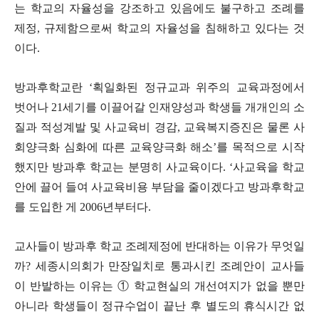
는 학교의 자율성을 강조하고 있음에도 불구하고 조례를
제정
,
규제함으로써 학교의 자율성을 침해하고 있다는 것
이다
.
방과후학교란
‘
획일화된 정규교과 위주의 교육과정에서
벗어나
21
세기를 이끌어갈 인재양성과 학생들 개개인의 소
질과 적성계발 및 사교육비 경감
,
교육복지증진은 물론 사
회양극화 심화에 따른 교육양극화 해소
’
를 목적으로 시작
했지만 방과후 학교는 분명히 사교육이다
. ‘
사교육을 학교
안에 끌어 들여 사교육비용 부담을 줄이겠다고 방과후학교
를 도입한 게
2006
년부터다
.
교사들이 방과후 학교 조례제정에 반대하는 이유가 무엇일
까
?
세종시의회가 만장일치로 통과시킨 조례안이 교사들
이 반발하는 이유는
①
학교현실의 개선여지가 없을 뿐만
아니라 학생들이 정규수업이 끝난 후 별도의 휴식시간 없