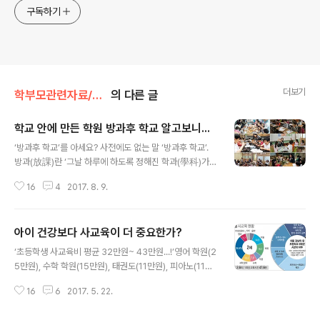
구독하기
더보기
학부모관련자료/사교육
의 다른 글
학교 안에 만든 학원 방과후 학교 알고보니...
글 내용
‘방과후 학교’를 아세요? 사전에도 없는 말 ‘방과후 학교’.
방과(放課)란 ‘그날 하루에 하도록 정해진 학과(學科)가
끝남’을 뜻하는 낱말이다. 하루에 할 공부가 끝났는데 학교
16
4
2017. 8. 9.
는 또 뭐라? 상식적으로 이해할 수 없는 앞뒤가 맞지 않는
이상한 학교를 그것도 정부가 만들었다니...교육에 관한 한
대한민국은 참 이상한 나라다. 방과후 학교란 기존의 ‘특기
아이 건강보다 사교육이 더 중요한가?
적성교육, 방과후 교실, 수준별 보충학습’이라는 이름의 프
글 내용
로그램을 포괄하는 개념이다. 정부가 이런 이상한 학교(?)
‘초등학생 사교육비 평균 32만원~ 43만원...!’영어 학원(2
를 만들면서 방과후 학교를 만들면 ‘획일화된 정규교과 위
5만원), 수학 학원(15만원), 태권도(11만원), 피아노(11만
주의 교육과정에서 벗어나 21세기를 이끌어갈 인재양성과
원), 학습지(11만원), 미술 과외(5만원)’... 전국가구의 3
학생들 개개인의 소질과 적성계발 및 사교육비 경감, 교육
16
6
2017. 5. 22.
5%가 소득의 20%. 지출 평균 사교육비는 저학년(1~3학
복지증진은 물론 사회양극화 심화에 따른 교육양극화 해
년) 32만원, 고학년 43만원... 2년 전 언론 보도다. 아이가
소’를 할 수 있을 것이라고..