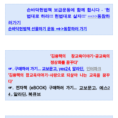
손바닥헌법책 보급운동에 함께 합시다 - '헌
법대로 하라!!! 헌법대로 살자!!!'
==>>동참하
러가기
손바닥헌법책 선물하기 운동 ==>>동참하러 가기
'김용택의 참교육이야기-공교육의
정상화를 꿈꾸다'
☞. 구매하러 가기...
교보문고
,
yes
24
,
알라딘
,
인터파크
'김용택
의 참교육이야기-사랑으로 되살아 나는 교육을 꿈꾸
다'
☞. 전자책 (eBOOK) 구매하러 가기...
교보문고
,
예스2
4
,
알라딘
,
북큐브