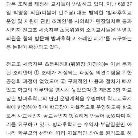
담은 조례를 제정해 교사들이 반발하고 있다
.
지난
6
월
27
일 박영송 의원
(
더불어 민주당
)
대표 발의한
‘
방과후학교
운영 및 지원에 관한 조례안
’
을 시의회가 만장일치로 통과
시키자 전교조 세종지부 초등위원회 소속교사들은 박영송
의원을 항의 방문해 방과후학교 조례안 폐기
‘
를 요구하는
등 논란이 확산되고 있다
.
전교조 세종지부 초등위원회
(
위원장 이경숙
)
는 이번 통과
된 조례안이
①
조례가 제정되는 과정상 의견수렴을 위한
공청회 과정이 없었으며
②
구체적인 내용과 절차가 빠져
있고 학교의 책무만을 명시해 놓았으며
③
제
5
조
3
항 학교
장은 방과후학교의 연간 운영계획을 수립하여 학교교육계
획에 반영해야 하며 학교장이 자율적으로 운영하도록 함으
로써 사교육인지 공교육인지 헷갈리게 만들어 놓았다며 폐
기를 요구하고 있다
.
방과후학교는 수익자 부담일뿐만 아
니라 학부모의 선택에 따라 자율적인 참여를 원칙으로 하