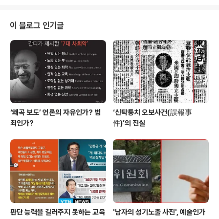
1명일 때 이야기다. 아이 2~3명을 기르는 부모가 평균 학
원 3곳을 보낸다면...? 88만원세대들이 출산을 기피하는
이유를 알만하지 않은가? 아이 2~3명을 키운다고 가정하
이 블로그 인기글
면 부부가 번 돈으로 과외비 마련도 부족하다. 이런 현실을
두고 출산장려정책 어쩌고 하는 말이 88만원세대들에게
뭐라고 들릴까? GMO수입 세계 1위. 연간 1024만톤 수
입.... ‘세계화에 따라 농산물 시장을 개..
‘왜곡 보도’ 언론의 자유인가? 범
‘신탁통치 오보사건(誤報事
죄인가?
件)’의 진실
판단 능력을 길러주지 못하는 교육
'남자의 성기노출 사진', 예술인가