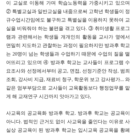
이 교실로 이동해 가며 학습노동력을 가중시키고 있으며
②
특별교실과 일반교실을 내줌으로써 고학년 학생들이 정
규수업시간임에도 불구하고 특별실을 이용하지 못하여 교
실을 비워줘야 하는 불편을 겪고 있다
.
③
취미생활 프로그
램과 관련해서는 학생들 개개인의 활동을 교사가 옆에서
면밀히 지도하고 관찰하는 과정이 필요하지만 방과후 학교
는
20
명이 넘는 학생들과 수업하기 때문에 수업의 질을 떨
어뜨리고 있으며
④
방과후 학교는 교사들이 프로그램 수
요조사와 선정에서부터 공고
,
면접
,
선정기준안 작성
,
범죄
조회
,
강사비 지급
,
재료비 청구
,
학운위 보고 강사평가
...
와
같은 엄부부담으로 교사들이 교육활동보다 행정업무를 맡
게 해 교재연구 시간까지 앗아가고 있다
,
사교육의 공교육화 방과후 학교
.
방과후 학교는 공교육이
아니다
.
법적인 근거도 없이 사교육을 줄인다는 이유로 사
실상 공교육이 된 방과후 학교는 입시교육 공교육을 황폐