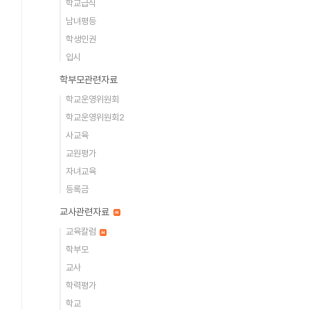
학교급식
남녀평등
학생인권
입시
학부모관련자료
학교운영위원회
학교운영위원회2
사교육
교원평가
자녀교육
등록금
교사관련자료
교육칼럼
학부모
교사
학력평가
학교