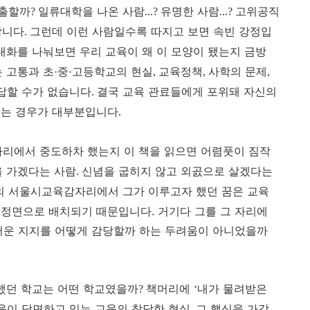
선출할까
일류대학을 나온 사람
유명한 사람
고위공직
?
...?
...?
합니다
그런데 이런 사람일수록 따지고 보면 속빈 강정입
.
대화를 나눠보면 우리 교육이 왜 이 모양이 됐는지 금방
 고통과 초
중
고등학교의 현실
교육정책
사학의 문제
·
·
,
,
,
답할 수가 없습니다
결국 교육 관료들에게 포위돼 자신의
.
치는 경우가 대부분입니다
.
자리에서 중도하차 했는지 이 책을 읽으면 어렴풋이 짐작
 가겠다는 사람
신념을 굽히지 않고 외곬으로 살겠다는
.
의 서울시교육감자리에서 그가 이루고자 했던 꿈은 교육
정면으로 배치되기 때문입니다. 거기다 그를 그 자리에
서운 지지를 어떻게 감당할까 하는 두려움이 아니었을까
했던 학교는 어떤 학교였을까
책머리에
내가 물려받은
?
‘
육이 당면하고 있는 교육의 참담한 현실
그 핵심을 가감
.