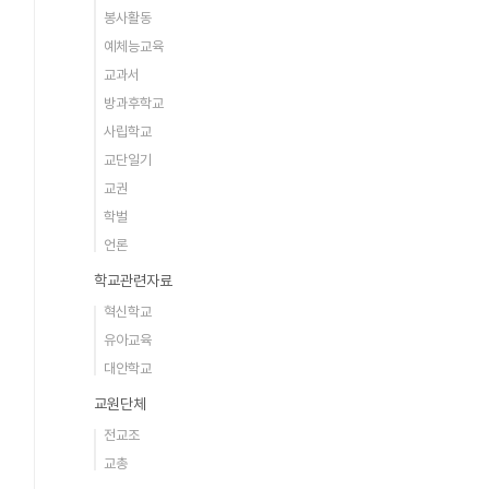
봉사활동
예체능교육
교과서
방과후학교
사립학교
교단일기
교권
학벌
언론
학교관련자료
혁신학교
유아교육
대안학교
교원단체
전교조
교총