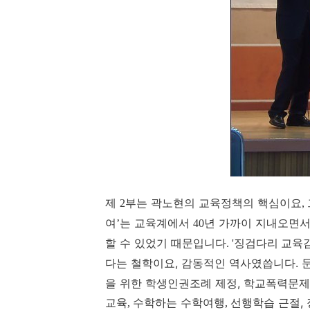
제
부는 곽노현의 교육정책의 핵심이요
2
,
여
는 교육계에서
년 가까이 지내오면서
’
40
할 수 있었기 때문입니다
. '징검다리 교육
다는 철학이요, 감동적인 역사였씁니다.
을 위한 학생인권조례 제정, 학교폭력문제
교육
수학하는 수학여행
선행학습 근절,
,
,