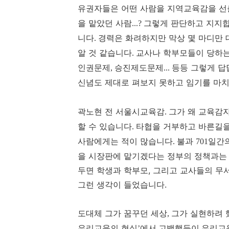
유권자들은 어떤 사람을 지역교육감을 
을 맡았던 사람
그렇게 판단하고 지지
...?
니다
경력은 화려하지만 막상 몇 마디만 
.
알 것 같습니다
교사나 학부모들이 당하는
.
인권문제
승진제도문제
등등 그렇게 답
,
...
신념도 제대로 펴보지 못하고 임기를 마
곽노현 전 서울시교육감
그가 왜 교육감
.
할 수 있습니다
타협을 거부하고 바른길을
.
사람에게는 적이 많습니다
불과
일간
.
701
을 시장판에 맡기겠다는 정부의 정책과는 
두면 학생과 학부모, 그리고 교사들의 무
그런 생각이 들었습니다.
도대체 그가 꿈꾸던 세상
그가 실현하려 
,
우리교육의 현실
우리교
’에서 고백했듯이