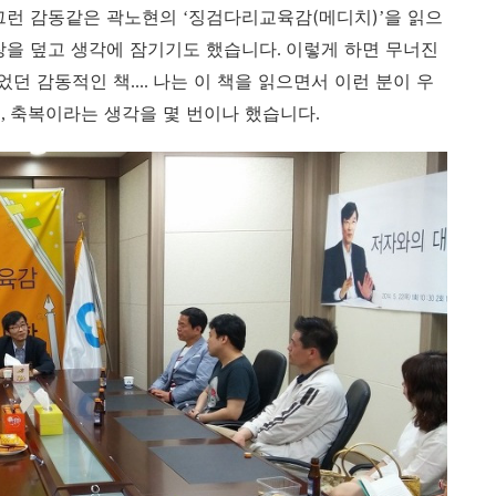
 그런 감동같은
곽노현의
징검다리교육감(메디치)
을 읽으
‘
’
장을 덮고 생각에 잠기기도 했습니다
이렇게 하면 무너진
.
었던 감동적인 책
나는 이 책을 읽으면서 이런 분이 우
....
요
축복이라는 생각을 몇 번이나 했습니다
,
.