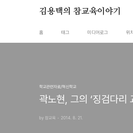
본문 바로가기
김용택의 참교육이야기
홈
태그
미디어로그
위
학교관련자료/혁신학교
곽노현, 그의 ‘징검다리
by 참교육
2014. 8. 21.