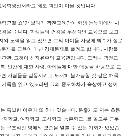
 교육혁명신서라고 해도 과언이 아닐 것입니다
.
폭력근절 쇼
만 보다가 곽전교육감이 학생 눈높이에서 시
’
충격을 줍니다
학생들의 건강을 우선적인 교육으로 보고
.
지와 노력을 읽고 있으면 그의 아이들 사랑에 박수가 절로
육문제를 교육이 아닌 경제문제로 풀려고 합니다
사람을
.
인간관
그것이 신자유주의 교육관입니다
그러나 곽전교
,
.
회복
인간에 대한 사랑
아이들에 대한 애정을 바탕으로 교
,
,
주변 사람들을 감동시키고 도저히 불가능할 것 같은 해묵
 기록을 읽고 있노라면 그의 중도하차가 속상하고 성이
는 특별한 이유가 또 하나 있습니다
운좋게도 저는 초등
.
남자학교
여자학교
도시학교
농촌학교
를 골고루 근무
,
,
,
...
는 구조적인 병폐와 모순을 옆볼 수 있는 기회가 있었습
직과 복직
그리고 지역의 노동자들을 위한 노동자교육운