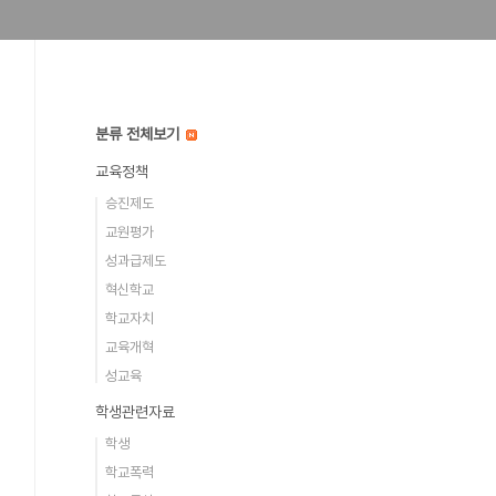
분류 전체보기
교육정책
승진제도
교원평가
성과급제도
혁신학교
학교자치
교육개혁
성교육
학생관련자료
학생
학교폭력