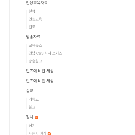
인성교육자료
철학
인성교육
진로
방송자료
교육뉴스
경남 CBS 시사 포커스
방송원고
렌즈에 비친 세상
렌즈에 비췬 세상
종교
기독교
불교
정치
정치
사는 이야기