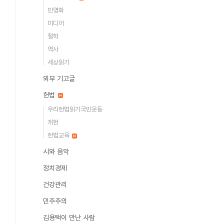
민영화
미디어
철학
역사
세상읽기
외부 기고글
헌법
우리헌법읽기국민운동
개헌
헌법교육
시와 음악
정치경제
건강관리
민주주의
김용택이 만난 사람