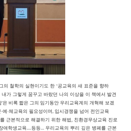
그의 철학의 실현이기도 한
공교육의 새 표준을 향하
‘
 내가 그렇게 꿈꾸고 바랐던 나의 이상을 이 책에서 발견
우리교육계의 개혁해 보겠
감'은 비록 짧은 그의 임기동안
문
예
체교육의 필요성이며
입시경쟁을 넘어 전인교육
·
·
,
를 근본적으로 해결하기 위한 해법, 친환경무상교육 진로
장애학생교육
등등
우리교육의 뿌리 깊은 병폐를 근본
....
...