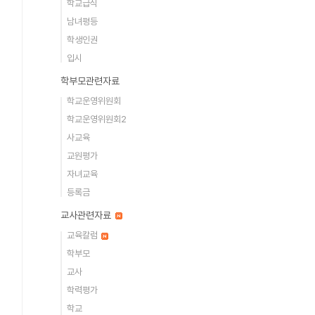
학교급식
남녀평등
학생인권
입시
학부모관련자료
학교운영위원회
학교운영위원회2
사교육
교원평가
자녀교육
등록금
교사관련자료
교육칼럼
학부모
교사
학력평가
학교