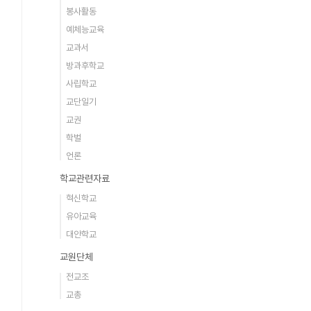
봉사활동
예체능교육
교과서
방과후학교
사립학교
교단일기
교권
학벌
언론
학교관련자료
혁신학교
유아교육
대안학교
교원단체
전교조
교총