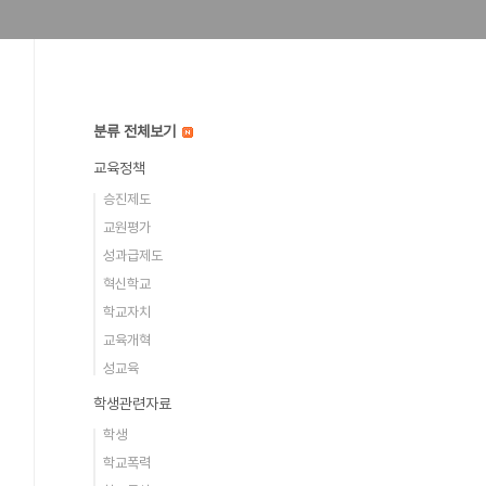
분류 전체보기
교육정책
승진제도
교원평가
성과급제도
혁신학교
학교자치
교육개혁
성교육
학생관련자료
학생
학교폭력