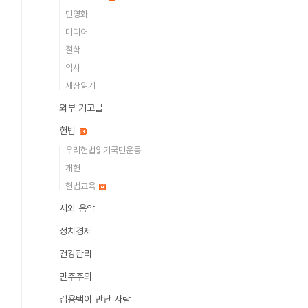
민영화
미디어
철학
역사
세상읽기
외부 기고글
헌법
우리헌법읽기국민운동
개헌
헌법교육
시와 음악
정치경제
건강관리
민주주의
김용택이 만난 사람