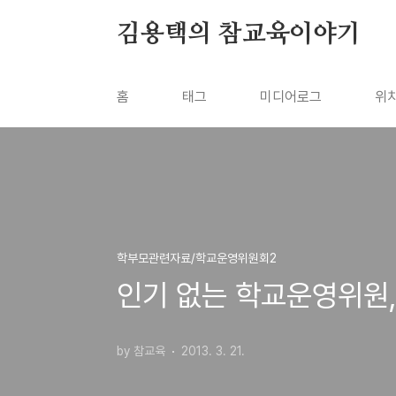
본문 바로가기
김용택의 참교육이야기
홈
태그
미디어로그
위
학부모관련자료/학교운영위원회2
인기 없는 학교운영위원,
by 참교육
2013. 3. 21.