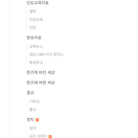
인성교육자료
철학
인성교육
진로
방송자료
교육뉴스
경남 CBS 시사 포커스
방송원고
렌즈에 비친 세상
렌즈에 비췬 세상
종교
기독교
불교
정치
정치
사는 이야기