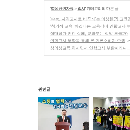
'
학생관련자료
>
입시
' 카테고리의 다른 글
‘수능, 자격고사로 바꾸자’는 이상한(?) 교육
'창의성 교육' 하겠다는 교육감이 연합고사 부활
절대평가 뻔한 실패, 교과부는 정말 모를까?
연합고사 부활을 통해 본 언론소비자 주권
(2
창의성교육 하자면서 연합고사 부활이라니...
관련글