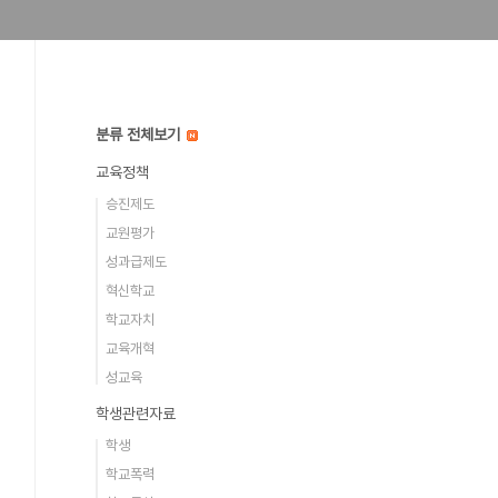
분류 전체보기
교육정책
승진제도
교원평가
성과급제도
혁신학교
학교자치
교육개혁
성교육
학생관련자료
학생
학교폭력