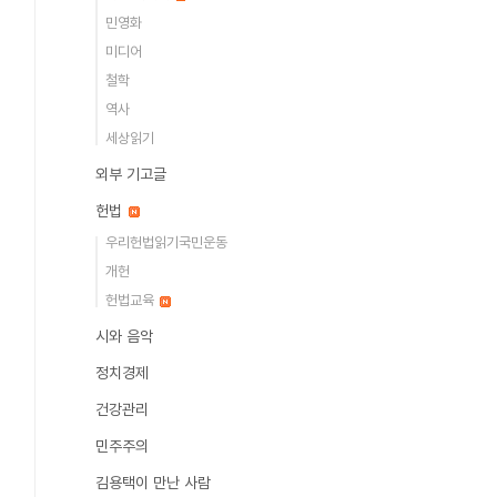
민영화
미디어
철학
역사
세상읽기
외부 기고글
헌법
우리헌법읽기국민운동
개헌
헌법교육
시와 음악
정치경제
건강관리
민주주의
김용택이 만난 사람