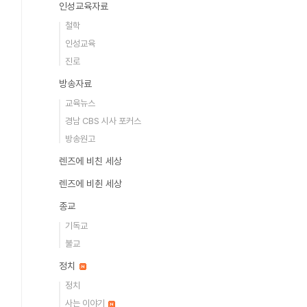
인성교육자료
철학
인성교육
진로
방송자료
교육뉴스
경남 CBS 시사 포커스
방송원고
렌즈에 비친 세상
렌즈에 비췬 세상
종교
기독교
불교
정치
정치
사는 이야기