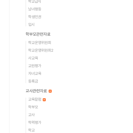
학교급식
남녀평등
학생인권
입시
학부모관련자료
학교운영위원회
학교운영위원회2
사교육
교원평가
자녀교육
등록금
교사관련자료
교육칼럼
학부모
교사
학력평가
학교