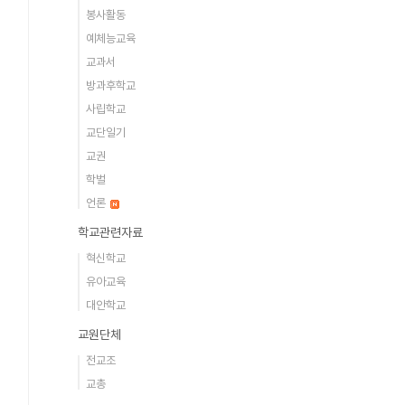
봉사활동
예체능교육
교과서
방과후학교
사립학교
교단일기
교권
학벌
언론
학교관련자료
혁신학교
유아교육
대안학교
교원단체
전교조
교총