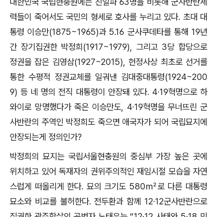
대한민국 국립현충원에는 친일파 63명을 비롯해 군사반란세
력들이 죽어서도 국민의 형세로 호사를 누리고 있다. 초대 대
통령 이승만(1875~1965)과 5․16 군사쿠데타를 통해 19년
간 장기집권한 박정희(1917~1979), 그리고 3당 합당으로
정권을 잡은 김영삼(1927~2015), 헌정사상 최초로 선거를
통한 수평적 정권교체를 일궈낸 김대중대통령(1924~200
9) 등 네 명의 전직 대통령이 안장돼 있다. 4·19혁명으로 하
와이로 망명했다가 죽은 이승만도, 4·19혁명을 무너뜨린 군
사반란의 주역인 박정희도 죽으면 애국자가 되어 국립묘지에
안장되는게 정의인가?
박정희의 묘지는 국립서울현충원의 중심부 가장 높은 곳에
위치하고 있어 독재자의 권위주의적인 재임시절 모습을 자연
스럽게 떠올리게 한다. 묘의 크기도 580㎡로 다른 대통령
묘소와 비교를 불허한다. 전두환과 함께 12·12군사반란으로
집권한 광주학살의 공범자 노태우는 “12·12 사태와 5·18 민