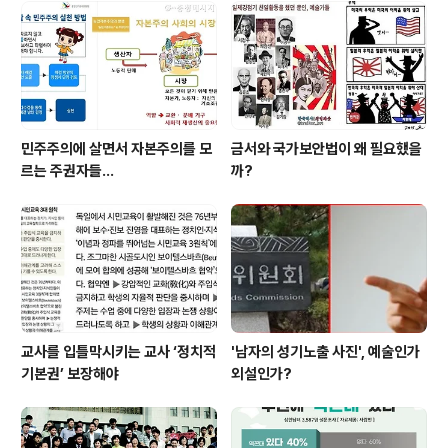
민주주의에 살면서 자본주의를 모
금서와 국가보안법이 왜 필요했을
르는 주권자들...
까?
교사를 입틀막시키는 교사 ‘정치적
'남자의 성기노출 사진', 예술인가
기본권’ 보장해야
외설인가?