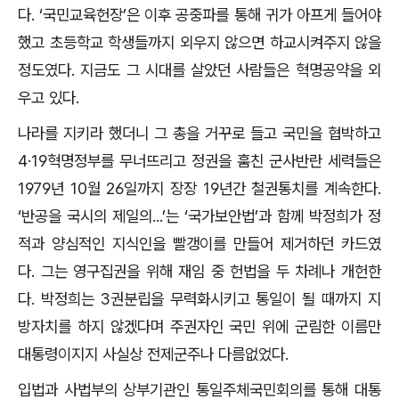
다. ‘국민교육헌장’은 이후 공중파를 통해 귀가 아프게 들어야
했고 초등학교 학생들까지 외우지 않으면 하교시켜주지 않을
정도였다. 지금도 그 시대를 살았던 사람들은 혁명공약을 외
우고 있다.
나라를 지키라 했더니 그 총을 거꾸로 들고 국민을 협박하고
4·19혁명정부를 무너뜨리고 정권을 훔친 군사반란 세력들은
1979년 10월 26일까지 장장 19년간 철권통치를 계속한다.
‘반공을 국시의 제일의...’는 ‘국가보안법’과 함께 박정희가 정
적과 양심적인 지식인을 빨갱이를 만들어 제거하던 카드였
다. 그는 영구집권을 위해 재임 중 헌법을 두 차례나 개헌한
다. 박정희는 3권분립을 무력화시키고 통일이 될 때까지 지
방자치를 하지 않겠다며 주권자인 국민 위에 군림한 이름만
대통령이지지 사실상 전제군주나 다름없었다.
입법과 사법부의 상부기관인 통일주체국민회의를 통해 대통