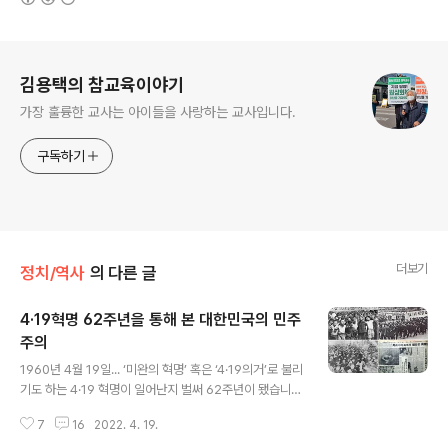
로그 정보
김용택의 참교육이야기
가장 훌륭한 교사는 아이들을 사랑하는 교사입니다.
구독하기
더보기
정치/역사
의 다른 글
4·19혁명 62주년을 통해 본 대한민국의 민주
주의
글 내용
1960년 4월 19일... ‘미완의 혁명’ 혹은 ‘4·19의거’로 불리
기도 하는 4·19 혁명이 일어난지 벌써 62주년이 됐습니
다. 당시 고등학생이 지금은 80세의 노인이 됐습니다. 오
7
16
2022. 4. 19.
늘의 대한민국을 사는 국민들은 4·19혁명에 대해 얼마나