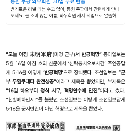
동원 쿠팡 와우회원 30일 무료 반품
번거로운 라벨 떼는 수고 없이, 동원 쿠팡에서 간편하게 만나
보세요. 물 소비 많은 여름, 와우회원 캐시 적립으로 알뜰하게
생수 구매하세요.
“오늘 아침 未明軍府
(미명 군부)
서 반공혁명”
동아일보는
5월 16일 아침 호외 신문에서 ‘신탁통치오보사건’ 주인공답
게 5·16을 이렇게
‘반공혁명’
으로 장식했다. 조선일보는
“군
부 무혈쿠데타 완전성공”
이라고 제목을 뽑았지만, 부제목은
“16일 하오부터 정식 시무, 혁명완수에 만진”
이라고 썼다.
“천황폐하만세!”를 불렀던 조선일보는 이렇게 조선일보답게
5·16을 군사반란이 아닌 혁명으로 제목을 뽑았다.