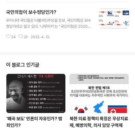
알고 있을까요? 우리는 학교에서 역사를 배우지만 교과서
를 통해 배워 알고 있는 역사는 ‘언제, 어디서, 누가, 무엇을,
국민의힘이 보수정당인가?
왜....’라는 사건 중심의 지식입니다. 사관(史觀)없이 암기
글 내용
한 지식은 ‘나’의 삶, ‘우리’의 삶을 얼마나 바꿔놓을까요?
우리나라 국민들은 더불어민주당을 진보, 국민의힘은 보수
사관없는 지식, 내가 알고 있는 지식은 ‘맹인모상’(盲人摸
정당이라고 알고 있다. ‘나무위키’는 “국민의힘은 2020년
象)은 아닐까요? 우리가 알고 있는 4·19혁명이란 “1960
2월 17일 자유한국당과 새로운보수당, 미래를향한전진4.
년 3월 15일 자유당정권의 개표조작애 반발 ‘부정선거 부
24
22
2022. 4. 12.
0 등의 보수정당들이 신설 합당하여 중도·보수 세력을 통
정선거 무효와 재선거’를 주장하는 학생들과 시민들이..
합한 빅 텐트 정당인 미래통합당이라는 당명으로 창당했
다. 21대 총선 이후 위성정당인 미래한국당을 흡수하였으
며, 김종인 비대위가 주도하는 당 쇄신정책의 일환으로 동
년 9월 2일 당명을 국민의힘으로 변경하였다.”고 소개하고
이 블로그 인기글
있다. ‘나무우;키’는 국민의힘을 “한국 보수진영의 계보를
잇는 적통이라고 할 수 있으며, 1997년 신한국당과 통합민
주당의 신설합당을 통해 창당된 한나라당을 당의 공식적인
기원으로 규정하고 있다”고 소개했다. ‘나무위키’는 “결론
적으로 미래통합당 창당 이후를 보자..
‘왜곡 보도’ 언론의 자유인가? 범
북한 의료 정책의 특징은 무상치료
죄인가?
제, 예방의학, 의사 담당 구역제