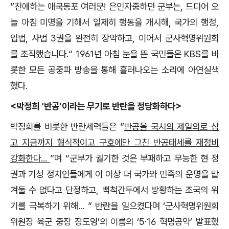
”친애하는 애국동포 여러분! 은인자중하던 군부는, 드디어 오
늘 아침 미명을 기해서 일제히 행동을 개시해, 국가의 행정,
입법, 사법 3권을 완전히 장악하고, 이어서 군사혁명위원회
를 조직했습니다.“ 1961년 아침 눈을 뜬 국민들은 KBS를 비
롯한 모든 공중파 방송을 통해 흘러나오는 소리에 아연실색
했다.
<박정희 ‘반공’이라는 무기로 반란을 정당화하다>
박정희를 비롯한 반란세력들은 ”
반공을 국시의 제일의로 삼
고 지금까지 형식적이고 구호에만 그친 반공태세를 재정비
강화한다
...
”며 “군부가 궐기한 것은 부패하고 무능한 현 정
권과 기성 정치인들에게 이 이상 더 국가와 민족의 운명을 맡
겨둘 수 없다고 단정하고, 백척간두에서 방황하는 조국의 위
기를 극복하기 위해... ” 반란을 일으켰다며 ‘군사혁명위원회
위원장 육군 중장 장도영’의 이름의 ‘5·16 혁명공약’ 발표했