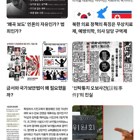
‘왜곡 보도’ 언론의 자유인가? 범
북한 의료 정책의 특징은 무상치료
죄인가?
제, 예방의학, 의사 담당 구역제
금서와 국가보안법이 왜 필요했을
‘신탁통치 오보사건(誤報事
까?
件)’의 진실