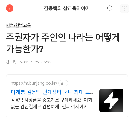
검색하기
김용택의 참교육이야기
티스토리
헌법/헌법교육
주권자가 주인인 나라는 어떻게
가능한가?
참교육
2021. 4. 22. 05:38
https://m.bunjang.co.kr/
광고
미개봉 김용택 번개장터 국내 최대 브
랜드 중고거래
김용택 새상품을 중고가로 구매하세요. 대화
없는 안전결제로 간편하게! 전국 각지에서 올
라오는 전국구 최다 상품 매일 10만 개 이상
의 신규 상품 업로드