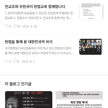
전교조와 우헌국이 헌법교육 함께합니다
글 내용
1. 손바닥헌법책 보급운동 2. 전교조 조합원과 학생대상 헌
법교육 3. 헌법강사 양성사업 4. 전교조와 함께 하는 청소
년 영상기자단 발족 4월 13일 세종시지부에서 열린 전국
4
12
2021. 4. 14.
교직원노동조합(전교조) 중앙집행위원회에서 전교조와 우
리헌법읽기국민운동(우헌국)이 2021년 이런 사업을 함께
하기로 약속했습니다. 문재인 대통령은 지난 제75주년 광
헌법을 통해 본 대한민국의 비극
복절 경축식에서 광복의 의미를 “모두가 함께 잘 살아야 진
글 내용
정한 광복”이라면서 “개인이 나라를 위해 존재하는 것이
우리헌법읽기국민운동에서 추진하고 있는 헌법강의 준비
아니라, 개인의 인간다운 삶을 보장하기 위해 존재하는 나
를 하다 보면 대한민국 국민이 주권자가 맞는지 의구심이
라를 생각한다”면서 이를 위해 헌법 10조 시대를 열겠다고
듭니다. 1948년 제헌헌법 이후 무려 9차례 개헌을 하면서
약속했습니다. 헌법은 누구를 위해 만들었을까요? 헌법에
3
9
2021. 4. 1.
4·19혁명정부에 의해 자유권에 대한 유보조항을 삭제하
담긴 가치는 민주주의와 자유 평등입니다. 대한민국 헌법
고, 국민의 자유와 권리를 제한하는 법률은 그 본질적 내용
은 ‘대한민국의 모든 국민이 나라의 주..
을 훼손하지 않도록 하며, 언론·출판·집회·결사의 사전허가
또는 검열제를 금지하는 등 국민의 기본권을 크게 강화한
3차 개헌, 그리고 3·15 부정선거에 관련된 자를 처벌하기
이 블로그 인기글
위한 4차개헌 외에는 국민들을 위한 개헌은 없습니다. 이
승만대통령이 6·25전쟁 중 임시수수도 부산에서 추진한
위헌적인 발췌개헌과 장기집권을 위해 초임대통령에 한해
‘재선에 의하여 1차중임할 수 있다’는 2차개헌에서부터 군
사쿠데타로 박정희가 집권하면서 4, 5..