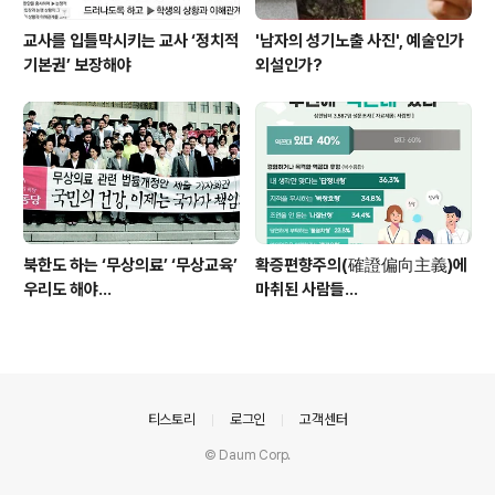
교사를 입틀막시키는 교사 ‘정치적
'남자의 성기노출 사진', 예술인가
기본권’ 보장해야
외설인가?
북한도 하는 ‘무상의료’ ‘무상교육’
확증편향주의(確證偏向主義)에
우리도 해야...
마취된 사람들...
의안내
티스토리
로그인
고객센터
© Daum Corp.