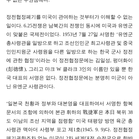
정전협정폐기를 미국이 관여하는 것부터가 이해할 수 없는
일이다
. 6.25
전쟁은 남북간의 전쟁인 동시에 미국과 유엔군
이 맞붙은 국제전이었다
. 1953
년
7
월
27
일 서명한
‘
유엔군
총사령관을 일방으로 하고 조선인민군 최고사령관 및 중국
인민지원군 사령원을 다른 일방으로 하는 한국 군사 정전
에 관한 협정
’
이라는 이 정전협정문에는 김일성
,
펑더화이
(
彭德懷
),
그리고 마크
W
클라크
3
인의 이름만 있을 뿐 한
국 대표의 서명은 없다
.
정전협정문에는 분명히 미군이 아
닌 유엔군 사령관이다
.
‘
일본국 천황과 정부와 대본영을 대표하여서 서명한 항복
문서의 조항에 의하여 본관 휘하의
戰捷軍
은
本日
북위
38
도 이남의 조선 지역을 점령함
’
미국 태평양 방면 육군 총
사령관 맥아더 사령부 포고 제
1
호
(1945. 9. 9)
다
.
정전협정
폐기권한조차 없는 미국이
2
차 세계대전 승전국으로 한반