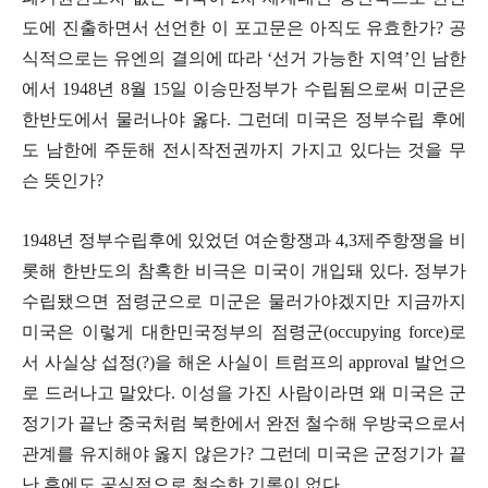
도에 진출하면서 선언한 이 포고문은 아직도 유효한가
?
공
식적으로는 유엔의 결의에 따라
‘
선거 가능한 지역
’
인 남한
에서
1948
년
8
월
15
일 이승만정부가 수립됨으로써 미군은
한반도에서 물러나야 옳다
.
그런데 미국은 정부수립 후에
도 남한에 주둔해 전시작전권까지 가지고 있다는 것을 무
슨 뜻인가
?
1948
년 정부수립후에 있었던 여순항쟁과
4,3
제주항쟁을 비
롯해 한반도의 참혹한 비극은 미국이 개입돼 있다
.
정부가
수립됐으면 점령군으로 미군은 물러가야겠지만 지금까지
미국은 이렇게 대한민국정부의 점령군
(occupying force)
로
서 사실상 섭정
(?)
을 해온 사실이 트럼프의
approval
발언으
로 드러나고 말았다
.
이성을 가진 사람이라면 왜 미국은 군
정기가 끝난 중국처럼 북한에서 완전 철수해 우방국으로서
관계를 유지해야 옳지 않은가
?
그런데 미국은 군정기가 끝
난 후에도 공식적으로 철수한 기록이 없다
.