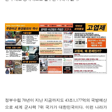
정부수립
70
년이 지난 지금까지도
43
조
1,177
억의 국방예산
으로 세계 군사력
7
위 국가가 대한민국이다
.
이런 나라가