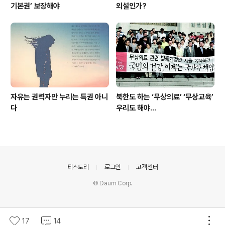
기본권’ 보장해야
외설인가?
자유는 권력자만 누리는 특권 아니
북한도 하는 ‘무상의료’ ‘무상교육’
다
우리도 해야...
의안내
티스토리
로그인
고객센터
© Daum Corp.
17
14