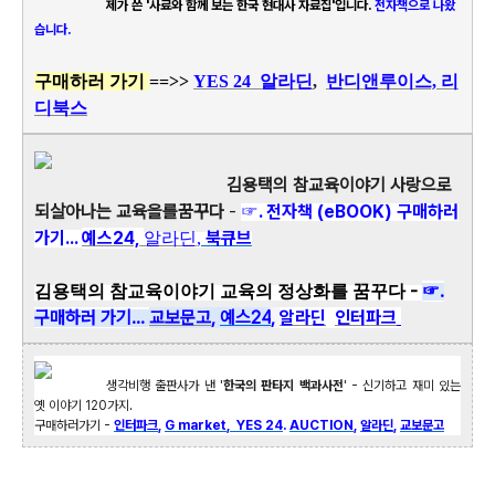
제가 쓴 '사료와 함께 보는 한국 현대사 자료집'입니다.
전자책으로 나왔
습니다.
구매하러 가기
==>>
YES 24
알라딘
,
반디앤루이스,
리
디북스
김용택의 참교육이야기 사랑으로
되살아나는 교육을를꿈꾸다
-
☞. 전자책 (eBOOK) 구매하러
가기...
예스24,
북큐브
알라딘
,
-
☞.
김용택의 참교육이야기 교육의 정상화를 꿈꾸다
구매하러 가기...
교보문고
,
예스
24
,
알라딘
인터파크
생각비행 출판사가 낸 '
한국의 판타지 백과사전
' - 신기하고 재미 있는
옛 이야기 120가지.
구매하러가기 -
인터파크
,
G market
,
YES 24
.
AUCTION
,
알라딘
,
교보문고