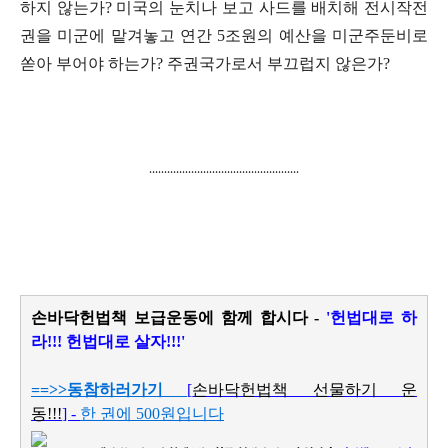
하지 않는가
?
미국의 눈치나 보고 사드를 배치해 전시작전
권을 미군에 맡겨놓고 연간
5
조원의 예산을 미군주둔비로
쏟아 부어야 하는가
?
주권국가로서 부끄럽지 않은가
?
..................................................
손바닥헌법책 보급운동에 함께 합시다 -
'헌법대로 하
라!!! 헌법대로 살자!!!'
==>>
동참하러가기
[
손바닥헌법책 선물하기 운
동!!!
] -
한 권에 500원입니다