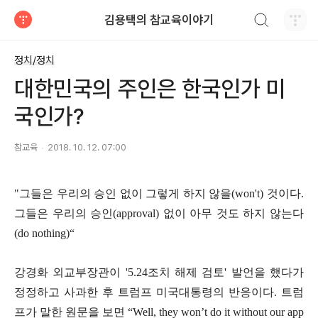
검색하기
김용택의 참교육이야기
티스토리
정치/정치
대한민국의 주인은 한국인가 미
국인가?
참교육
2018. 10. 12. 07:00
"
그들은 우리의 승인 없이 그렇게 하지 않을
(won't)
것이다
.
그들은 우리의 승인
(approval)
없이 아무 것도 하지 않는다
(do nothing)“
강경화 외교부장관이
'5.24
조치 해제 검토
'
발언을 했다가
정정하고 사과한 후 트럼프 미국대통령의 반응이다
.
트럼
프가 말한 원문을 보면
“Well, they won’t do it without our app