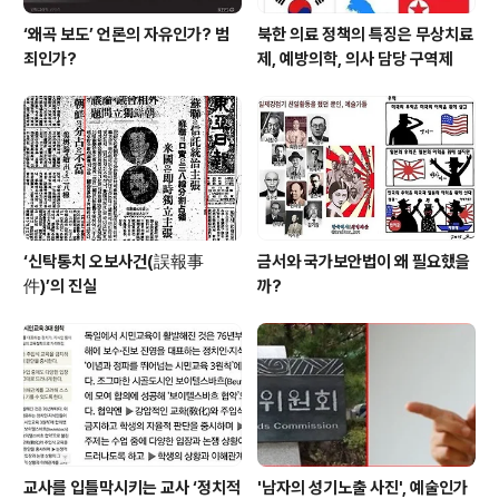
‘왜곡 보도’ 언론의 자유인가? 범
북한 의료 정책의 특징은 무상치료
죄인가?
제, 예방의학, 의사 담당 구역제
‘신탁통치 오보사건(誤報事
금서와 국가보안법이 왜 필요했을
件)’의 진실
까?
교사를 입틀막시키는 교사 ‘정치적
'남자의 성기노출 사진', 예술인가