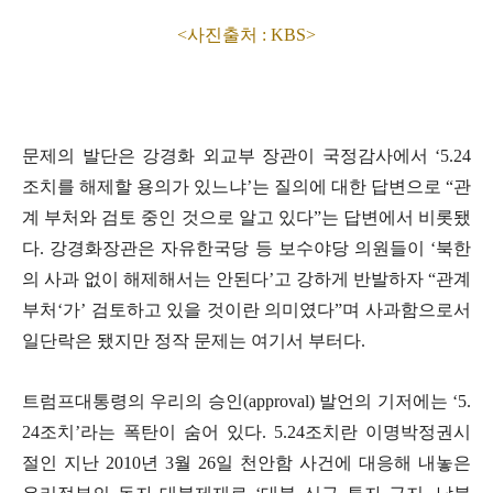
<사진출처 : KBS>
문제의 발단은 강경화 외교부 장관이 국정감사에서
‘5.24
조치를 해제할 용의가 있느냐
’
는 질의에 대한 답변으로
“
관
계 부처와 검토 중인 것으로 알고 있다
”
는 답변에서 비롯됐
다
.
강경화장관은 자유한국당 등 보수야당 의원들이
‘
북한
의 사과 없이 해제해서는 안된다
’
고 강하게 반발하자
“
관계
부처
‘
가
’
검토하고 있을 것이란 의미였다
”
며 사과함으로서
일단락은 됐지만 정작 문제는 여기서 부터다
.
트럼프대통령의 우리의 승인
(approval)
발언의 기저에는
‘5.
24
조치
’
라는 폭탄이 숨어 있다
. 5.24
조치란 이명박정권시
절인 지난
2010
년
3
월
26
일 천안함 사건에 대응해 내놓은