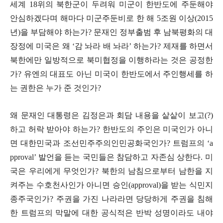
세계
18
위의 북한군이 두려워 미군이 한반도에 주둔해야
안심하겠다며 해마다 미군주둔비로 한 해
5
조원 이상
(2015
년
)
을 부담해야 하는가
?
문재인 정부출범 후 남북평화의 대
장정에 미국은 왜
‘
감 놔라 배 놔라
’
하는가
?
제재를 하면서
북한에만 일방적으로 북미협정을 이행하라는 것은 공정한
가
?
유엔의 대표도 아닌 미국이 한반도에서 주인행세를 하
는 권한은 누가 준 것인가
?
왜 문재인 대통령은 김정은과 회담 내용을 샅샅이 보고
(?)
하고 허락 받아야 하는가
?
한반도의 주인은 미국인가 아니
면 대한민국과 조선민주주의인민공화국인가
?
트럼프의
‘a
pproval’
발언을 듣는 국민들은 참담하고 자존심 상한다
.
미
국은 우리에게 무엇인가
?
북한의 남침으로부터 남한을 지
켜주는 수호천사인가 아니면 승인
(approval)
을 받는 식민지
종주국인가
?
주권을 가진 나라라면 당당하게 주권을 침해
한 트럼프의 막말에 대한 공식적은 반박 성명이라도 내야