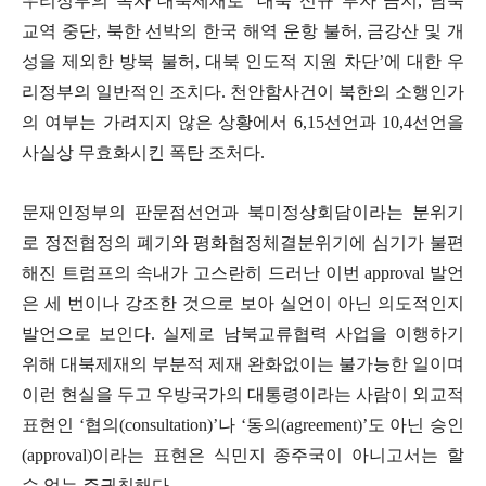
우리정부의 독자 대북제재로
‘
대북 신규 투자 금지
,
남북
교역 중단
,
북한 선박의 한국 해역 운항 불허
,
금강산 및 개
성을 제외한 방북 불허
,
대북 인도적 지원 차단
’
에 대한 우
리정부의 일반적인 조치다
.
천안함사건이 북한의 소행인가
의 여부는 가려지지 않은 상황에서
6,15
선언과
10,4
선언을
사실상 무효화시킨 폭탄 조처다
.
문재인정부의 판문점선언과 북미정상회담이라는 분위기
로 정전협정의 폐기와 평화협정체결분위기에 심기가 불편
해진 트럼프의 속내가 고스란히 드러난 이번
approval
발언
은 세 번이나 강조한
것으로 보아 실언이 아닌 의도적인지
발언으로 보인다
.
실제로 남북교류협력 사업을 이행하기
위해 대북제재의 부분적 제재 완화없이는 불가능한 일이며
이런 현실을 두고 우방국가의 대통령이라는 사람이 외교적
표현인
‘
협의
(consultation)’
나
‘
동의
(agreement)’
도 아닌 승인
(approval)
이라는 표현은 식민지 종주국이 아니고서는 할
수 없는 주권침해다
.