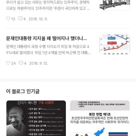
우리가 살고 있는 사회는 정치적으로는 민주주의, 경제적
으로는 자본주의다. 민주주의란 ‘주권이 국민에게 있고 국
민이 권력을 가지고 그 권력을 스스로 행사하며 국민을 위
13
4
2018. 10. 9.
하여 정치를 하는 제도’이다. 우리는 이런 정치체제 아래
’재화의 사적 소유권을 사회 구성원의 양도 불가능한 기본
권으로 인정하는 사회 구성체’인 자본주의 사회에서 살고
문재인대통령 지지율 왜 떨어지나 했더니...
있다. 민주주의에서 살고 있으면서 자신이 나라의 주인임
글 내용
을 모르고 산다는 것은 불행한 일이다. 마찬가지로 자본주
문재인 대통령의 국정 수행 지지도가 취임 후 처음으로 4
의에서 살면서 자본주의에 대한 이해 없이 산다는 것도 그
9%대로 떨어졌다. 취임 1년 4개월 만에 박근혜 전 대통령
렇다. 시장경제체제, 자본주의 사회에서 소비자로서 누려
은 취임 10개월 즈음이던 2013년 12월 셋째 주 조사 시기
야할 기본적인 권리를 누리지 못하고 산다는 것은 자본의
24
4
2018. 9. 12.
와 비슷한 수준이다. 여론조사 전문기관 의 지난 5월1주 여
노예가 되거나, 수탈의 대상이 되기 때문이다. 우리는 지난
론조사 결과 ‘직무 수행을 잘하고 있다’는 응답율이 83%
겨울 박근혜대통령의 국정유린을 보다 못해 1700..
로 정점을 찍은 후 연령별로 보면 직무수행 긍정률은 20대
61%, 30대 62%, 40대 54%, 50대 38%, 60대 이상 3
9%로 떨어지더니 지난 9월 초 여론조사 결과 취임 후 4
이 블로그 인기글
9%로 내려 앉아 최저치를 기록했다. 한국갤럽은 "문 대통
령 취임 1년 4개월 만에 처음으로 49%대로 하락한 부정
평가 이유로는 '경제·민생 문제 해결 부족'(41%), '대북 관
계·친북 성향'(8%), '최저임금 인상'(7%), ..