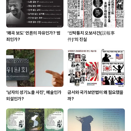
한 이래 권력을 유지하기 위해 무소불위의 권력을 행사했
던 중앙정보부가 김영삼정권에서 안전기획부로 안전..
‘왜곡 보도’ 언론의 자유인가? 범
‘신탁통치 오보사건(誤報事
죄인가?
件)’의 진실
'남자의 성기노출 사진', 예술인가
금서와 국가보안법이 왜 필요했을
외설인가?
까?