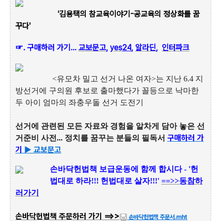
'김용택의 참교육이야기-공교육의 정상화를 꿈
꾸다'
☞.
구매하러 가기...
교보문고
,
yes
24
,
알라딘
,
인터파크
<유모차 밀고 선거 나온 여자>는 지난 6.4 지
방선거에 구의원 후보로 출마했다가 꼴등으로 낙마한
두 아이 엄마의 좌충우돌 선거 도전기
선거에 관련된 모든 자료와 경험을 알차게 담아 놓은 선
구매하러 가
거준비 사전... 정치를 꿈꾸는 분들의 필독서
기
▶ 교보문고
손
바닥헌법책 보급운동에 함께 합시다 - '헌
법대로 하라!!! 헌법대로 살자!!!'
==>>동참하
러가기
손바닥헌법책 주문하러 가기 ==>>
손바닥헌법책 주문서.mht