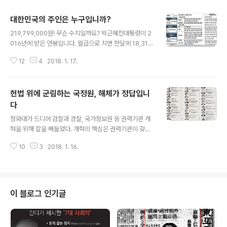
대한민국의 주인은 누구입니까?
글 내용
219,799,000원! 무슨 수치일까요? 박근혜전대통령이 2
016년에 받은 연봉입니다. 월급으로 치면 한달에 18,316,
000원을 받는 셈입니다. 세금을 빼면 실수령액이 17,66
12
4
2018. 1. 17.
8,000원정도입니다. 대통령을 비롯한 공무원들은 연금 외
에도 급여로서 가족수당, 자녀학비보조수당, 직급보조비,
정액급식비 등을 받습니다. 대통령이 받는 직급보조비는
헌법 위에 군림하는 국정원, 해체가 정답입니
3,200,000는 따로 받습니다. 공무원들의 퇴직연금은 20
16년부터 5년간 동결됐지만 대통령은 해마다 물가상승률
다
글 내용
을 감안해 연봉이 인상되었습니다. 이 정도가 끝이 아닙니
청와대가 드디어 검찰과 경찰, 국가정보원 등 권력기관 개
다. 대통령은 임기를 마치면 해마다 연금으로 보수액의 10
혁을 위해 칼을 빼들었다. 개혁의 핵심은 권력기관이 갖고
0분의 95에 해당하는 금액을, 유족에게는 100분의 70을
있던 기존 권한을 분산하고 상호 견제와 균형을 통해 권력
죽을 때까지 받게 됩니다. 물론 ‘재직 중 탄핵결정을 받아
10
3
2018. 1. 16.
남용을 막을 수 있게 하자는 내용이다. 그동안 말도 많고 탈
퇴임한 경우, 금..
도 많았던 국정원도 ‘국내정치·대공수사에서 손을 떼고 오
로지 대북·해외에 전념하면서 시민과 국가를 위한 최고수
준의 전문정보기관으로 거듭나도록 한다’는 내용이다. 이
정도라면 간첩조작질을 비롯해 인권유린의 진원지가 됐던
이 블로그 인기글
국정원은 정말 본연의 임무에만 전력하는 기구로 거듭날
수 있을까? 자신의 한 짓이 부끄러워 이름을 바꾼 자유한국
당처럼 국정원도 그랬다. 박정희가 쿠데타로 권력을 장악