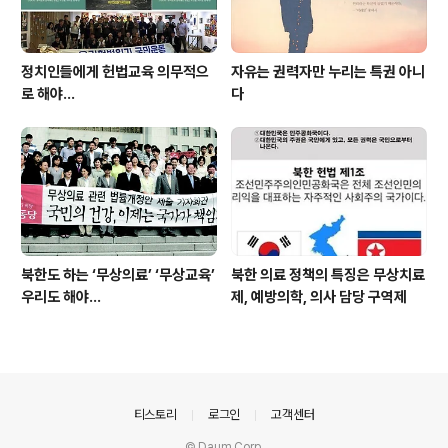
정치인들에게 헌법교육 의무적으
자유는 권력자만 누리는 특권 아니
로 해야…
다
북한도 하는 ‘무상의료’ ‘무상교육’
북한 의료 정책의 특징은 무상치료
우리도 해야...
제, 예방의학, 의사 담당 구역제
의안내
티스토리
로그인
고객센터
© Daum Corp.