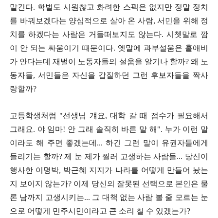
맡긴다. 학벌도 시원찮고 화려한 스펙은 없지만 정말 정치
를 바꿔보겠다는 양심적으로 살아 온 사람
,
서민을 위해 정
치를 하겠다는 사람은 거들떠보지도 않는다
.
시쳇말로 깜
이 안 되는 싸움이기 때문이다
.
옛말에 과부설움은 홀애비
가 안다는데 재벌이 노동자들의 설움을 알기나 할까
?
왜 노
동자들
,
서민들은 자신을 갑질하던 그런 후보자들을 짝사
랑할까
?
고등학생처럼
"
선생님 걔요
,
대학 갈 때 점수가 필요해서
그래요
.
야 임마
!
안 그래 솔직히 바른 말 해
".
누가 이런 말
이라도 해 주면 좋겠는데
...
하긴 그런 말이 유권자들에게
들리기는 할까
?
제 눈 제가 찔러 고생하는 사람들
...
당신이
행사한 이명박
,
박근혜 지지가 나라를 어떻게 만들어 놨는
지 보이지 않는가
?
이제 당신의 잘못된 선택으로 본인은 물
론 남까지 고생시키는
...
그 대책 없는 사람 볼 줄 모르는 눈
으로 어떻게 민주시민이라고 큰 소리 칠 수 있겠는가
?