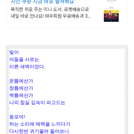
시인 쿠팡 지금 바로 펼쳐봐요
묵직한 위로 주는 미니 도서. 로켓배송으로
내일 바로 만나요! 와우회원 무료배송과 30
일 반품으로 안심 구매. 캐시 적립 혜택도!
빛이
어둠을 사르는
이른 새벽이었다
문틈에선가
창틈에선가
벽틈에선가
나의 침실 깊숙이 파고드는
동포여
!
하는 소리에 매력을 느끼다가
다시한번 귀기울려 들어보니