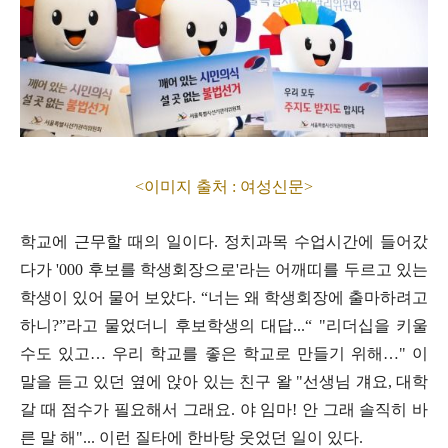
<이미지 출처 : 여성신문>
학교에 근무할 때의 일이다
.
정치과목 수업시간에 들어갔
다가
'000
후보를 학생회장으로
'
라는 어깨띠를 두르고 있는
학생이 있어 물어 보았다
. “
너는 왜 학생회장에 출마하려고
하니
?”
라고 물었더니 후보학생의 대답
...“ "
리더십을 키울
수도 있고
…
우리 학교를 좋은 학교로 만들기 위해
…
"
이
말을 듣고 있던 옆에 앉아 있는 친구 왈
"
선생님 걔요
,
대학
갈 때 점수가 필요해서 그래요
.
야 임마
!
안 그래 솔직히 바
른 말 해
"...
이런 질타에 한바탕 웃었던 일이 있다
.