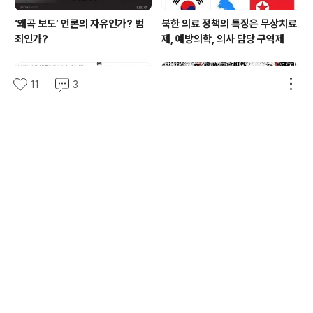
‘왜곡 보도’ 언론의 자유인가? 범
북한 의료 정책의 특징은 무상치료
죄인가?
제, 예방의학, 의사 담당 구역제
11
3
금서와 국가보안법이 왜 필요했을
‘신탁통치 오보사건(誤報事
까?
件)’의 진실
교사를 입틀막시키는 교사 ‘정치적
'남자의 성기노출 사진', 예술인가