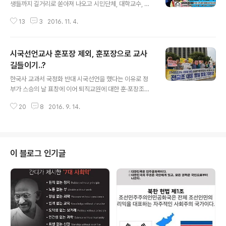
생들까지 길거리로 쏟아져 나오고 시민단체, 대학교수, 종
교인들까지 대통령 하야를 외치고 있다. 대통령을 능가하
13
3
2016. 11. 4.
는 권력을 휘두른 사람. 대통령의 기자회견문을 손보고 대
통령의 해외순방일정표를 미리 받아 고치고, 대통령이 해
외순방 때 입을 옷이며 색깔까지 챙겨주는 사람. 얼마나 위
시국선언교사 훈포장 제외, 훈포장으로 교사
세가 대단했으면 청와대 행정관이 이 사람을 따라 다니며
핸드폰까지 닦아 주고 음료수를 따라주며 잔심부름까지 했
길들이기..?
글 내용
을까? 그는 경제수석을 시켜 대통령이 퇴임 후를 대비해 미
한국사 교과서 국정화 반대 시국선언을 했다는 이유로 정
르문화재단 K스포츠재단.. 등에서 1000억을 모금하기도
부가 스승의 날 표창에 이어 퇴직교원에 대한 훈·포장조차
하고 했다. 중학교에 다니던 딸의 출석일 수까지 챙기고 이
배제해 전교조가 반발하고 있다. 전교조는 스승의 날 표창
화여대 입학특혜, 학점특혜... 벗겨도벗겨도 끝이 없이 쏟아
20
8
2016. 9. 14.
배제에 대해 이미 지난 8월 국가인권위원회에 진정을 낸
지는 이 무한권력에 국민들은 일손이 잡히..
바 있다. 이번 퇴임교원 훈·포장 배제에 대해서도 인권위에
추가 진정을 내는 한편 교육부 장관 등 관계자를 직권남용
으로 고소 및 고발하겠다고 밝혀 논란이 예상된다. 2007
년 2월이니까 벌써 10년이 다 됐다. 교무부장이 내게 찾아
이 블로그 인기글
와 “선생님은 정년퇴임시 옥조근정훈장 대상이니 공적조
서를 써 주세요?”라고 했다. 나는 퇴임할 때 훈장을 준다는
말은 들었지만 본인이 공적조서를 써야 한다는 말에 이해
할 수 없어 “공적조서를 본인이 써야 합니까? 저는 훈장을
안 받을 건데, 안 써도 되지요?..