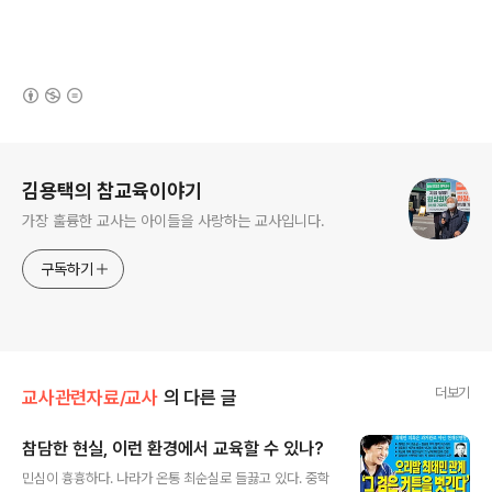
(새창열림)
로그 정보
김용택의 참교육이야기
가장 훌륭한 교사는 아이들을 사랑하는 교사입니다.
구독하기
더보기
교사관련자료/교사
의 다른 글
참담한 현실, 이런 환경에서 교육할 수 있나?
글 내용
민심이 흉흉하다. 나라가 온통 최순실로 들끓고 있다. 중학