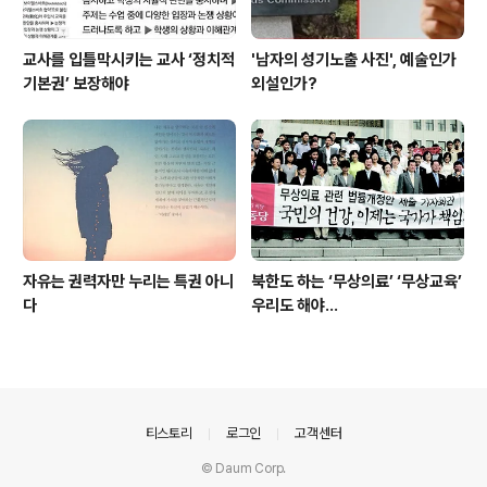
교사를 입틀막시키는 교사 ‘정치적
'남자의 성기노출 사진', 예술인가
기본권’ 보장해야
외설인가?
자유는 권력자만 누리는 특권 아니
북한도 하는 ‘무상의료’ ‘무상교육’
다
우리도 해야...
의안내
티스토리
로그인
고객센터
© Daum Corp.