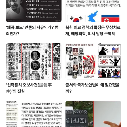
까? 일찍부터 생각 잘 한거지..
‘왜곡 보도’ 언론의 자유인가? 범
북한 의료 정책의 특징은 무상치료
죄인가?
제, 예방의학, 의사 담당 구역제
‘신탁통치 오보사건(誤報事
금서와 국가보안법이 왜 필요했을
件)’의 진실
까?