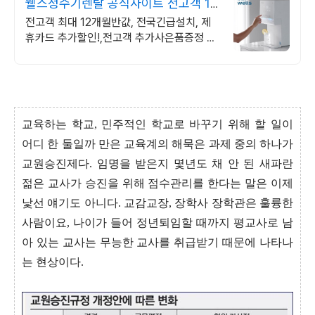
웰스정수기렌탈 공식사이트 전고객 12
개월 반값!
전고객 최대 12개월반값, 전국긴급설치, 제
휴카드 추가할인!,전고객 추가사은품증정 전
고객 12개월 반값! + 전고객 추가 사은품증
정!
교육하는 학교, 민주적인 학교로 바꾸기 위해 할 일이
어디 한 둘일까 만은 교육계의 해묵은 과제 중의 하나가
교원승진제다. 임명을 받은지 몇년도 채 안 된 새파란
젊은 교사가 승진을 위해 점수관리를 한다는 말은 이제
낯선 얘기도 아니다. 교감교장, 장학사 장학관은 훌륭한
사람이요, 나이가 들어 정년퇴임할 때까지 평교사로 남
아 있는 교사는 무능한 교사를 취급받기 때문에 나타나
는 현상이다.