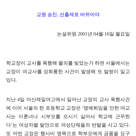
교원 승진
,
선출제로 바뀌어야
논설위원
2001
년
04
월
16
일 월요일
학교장이 교사를 폭행해 물의를 빚었는가 하면 서울에서는
교장이 여교사를 성희롱한 사건이 발생해 또 말썽이 일고
있다
.
지난
4
일 마산제일여고에서 일어난 교장의 교사 폭행사건
에 이어 서울의 한 초등학교 교장은
‘
명예퇴임을 안한 여교
사는 이혼녀나 시부모를 모시기 싫어서 학교에 근무한
다
’
는 여성차별 발언으로 여성단체들의 반발을 사고 있다
.
또 어떤 교장은 행사비 명목으로 학부모에게 금품을 요구