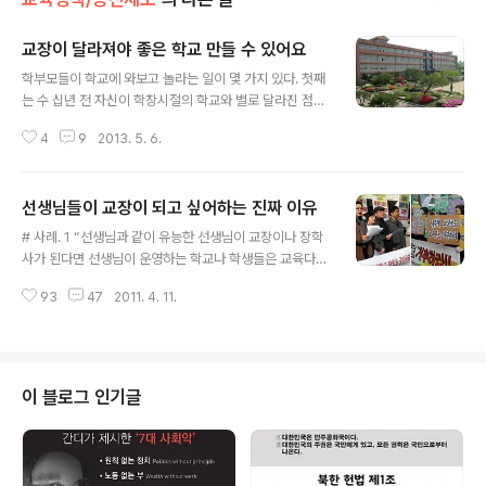
교장이 달라져야 좋은 학교 만들 수 있어요
글 내용
학부모들이 학교에 와보고 놀라는 일이 몇 가지 있다. 첫째
는 수 십년 전 자신이 학창시절의 학교와 별로 달라진 점이
별로 없다는 것과 또 한 가지는 교실에 비해 교장실이 상대
4
9
2013. 5. 6.
적으로 호사스럽게(?) 꾸며져 있다는 사실이다. 학급당 3~
40명이 생활하는 교실에는 겨우 선풍기 몇 대가 있을 뿐인
데 혼자서 근무하는 교장실은 3~40명이 공부하는 교실과
선생님들이 교장이 되고 싶어하는 진짜 이유
똑같은 크기에 냉난방 시설까지 갖춰져 있다. 시설만 그런
글 내용
것이 아니다. 많이 달라지기는 했지만 아직도 학교장의 권
# 사례. 1 “선생님과 같이 유능한 선생님이 교장이나 장학
한은 무소불위(無所不爲)다. 몇 년 전까지만 해도 ‘교사는
사가 된다면 선생님이 운영하는 학교나 학생들은 교육다운
학교장의 명에 따라 학생을 교육한다’는 초․중등교육법이
교육을 받을 수 있지 않겠습니까? 조금만 수고하면 충분히
지금은‘교장은 교무를 통할하고, 소속교직원을 지도․감독
93
47
2011. 4. 11.
승진할 수 있지 않겠습니까?” “저는 승진하려면 다른 점수
하며, 학생을 교육한다’(초․중등교육법 제20조(교직원의
는 거의 만점에 가깝습니다. 그런데 교장선생님의 근무평
임무)라고 바뀌었다. 이러한..
가점수를 잘 받을 자신이 없습니다. 근평점수를 바라고 근
무하는 순간부터 저는 아이들보다 교장선생님 눈치를 봐야
하고 제 소신은 팽개쳐야합니다. 저는 그렇게 살기 싫습니
이 블로그 인기글
다” # 사례. 2 “세상 참 무섭습니다. 우리학교 김00선생님
은 발령을 받은 지 5년밖에 안 됐는데 교장이 되겠다고 점
수계산을 하고 있답니다. 참 세상, 말셉니다 말세야!” “아,
선생님도 평교사로 살아보니 승진못한 게 후회되지 않습니