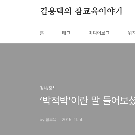
본문 바로가기
김용택의 참교육이야기
홈
태그
미디어로그
위
정치/정치
‘박적박’이란 말 들어보
by 참교육
2015. 11. 4.