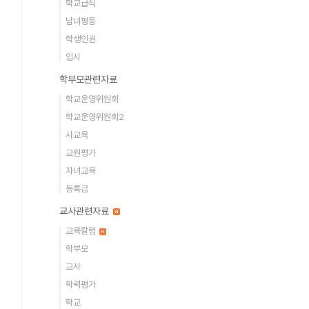
학교급식
남녀평등
학생인권
입시
학부모관련자료
학교운영위원회
학교운영위원회2
사교육
교원평가
자녀교육
등록금
교사관련자료
교육칼럼
학부모
교사
학력평가
학교