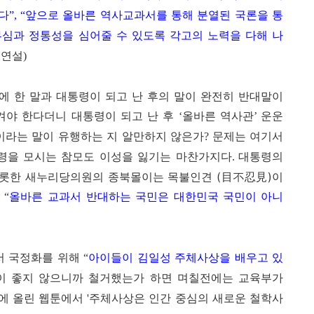
다
앞으로 올바른 역사교과서를 통해 분열된 국론을 통
”,
“
심과 정통성을 심어줄 수 있도록 각고의 노력을 다해 나
정연설
)
에 한 말과 대통령이 되고 난 후의 말이 완전히 반대말이
겨야 한다더니 대통령이 되고 난 후
올바른 역사관
운운
‘
’
이라는 말이 유행하는 지 알만하지 않은가
문제는 여기서
?
령을 모시는 참모도 이성을 잃기는 마찬가지다
대통령의
.
롯한 새누리당의원의 종북몰이는 목불인견 (目不忍見)이
은
올바른 교과서 반대하는 국민은 대한민국 국민이
“
아니
서 국정화를 위해
아이들이 김일성 주체사상을 배우고 있
“
이 좋지 않으니까 철거했는가 하면 며칠전에는 교육부가
에 올린 웹툰에서
주체사상은 인간 중심의 새로운 철학사
'