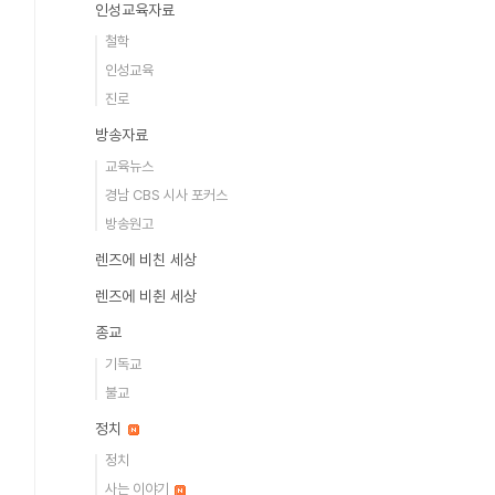
인성교육자료
철학
인성교육
진로
방송자료
교육뉴스
경남 CBS 시사 포커스
방송원고
렌즈에 비친 세상
렌즈에 비췬 세상
종교
기독교
불교
정치
정치
사는 이야기