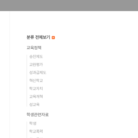
분류 전체보기
교육정책
승진제도
교원평가
성과급제도
혁신학교
학교자치
교육개혁
성교육
학생관련자료
학생
학교폭력