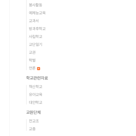
봉사활동
예체능교육
교과서
방과후학교
사립학교
교단일기
교권
학벌
언론
학교관련자료
혁신학교
유아교육
대안학교
교원단체
전교조
교총