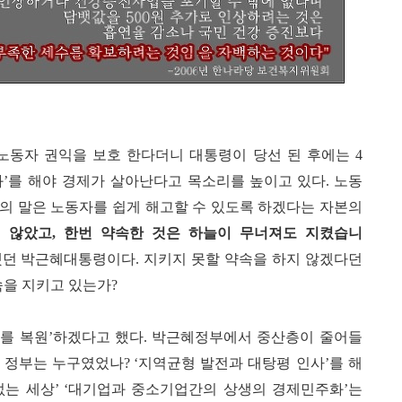
노동자 권익을 보호 한다더니 대통령이 당선 된 후에는
4
화
를 해야 경제가 살아난다고 목소리를 높
’
이고 있다
. 노동
의 말은 노동자를 쉽게 해고할 수 있도록 하겠다는 자본의
지 않았고
,
한번 약속한 것은 하늘이 무너져도 지켰습니
했던 박근혜대통령이다
.
지키지 못할 약속을 하지 않겠다던
속을 지키고 있는가
?
를 복원
하겠다고 했다
박근혜정부에서 중산층이 줄어들
%
’
.
지역균형 발전과 대탕평 인사
를 해
 정부는 누구였었나? ‘
’
없는 세상
대기업과 중소기업간의 상생의 경제민주화
는
’ ‘
’