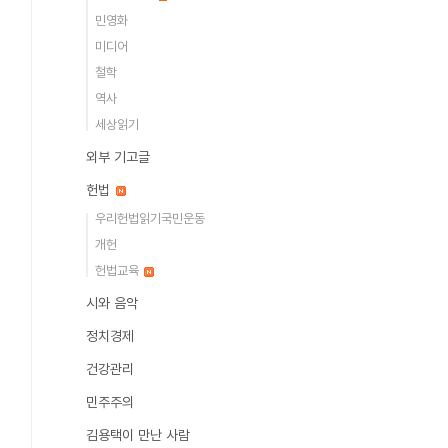
민영화
미디어
철학
역사
세상읽기
외부 기고글
헌법
우리헌법읽기국민운동
개헌
헌법교육
시와 음악
정치경제
건강관리
민주주의
김용택이 만난 사람