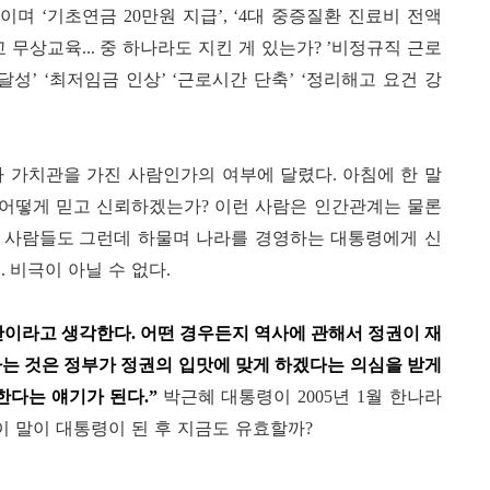
이며
기초연금
만원 지급
대 중증질환 진료비 전액
‘
20
’, ‘4
교 무상교육
중 하나라도 지킨 게 있는가
비정규직 근로
...
? ’
달성
최저임금 인상
근로시간 단축
정리해고 요건 강
’ ‘
’ ‘
’ ‘
나 가치관을 가진 사람인가의 여부에 달렸다
아침에 한 말
.
 어떻게 믿고 신뢰하겠는가
이런 사람은 인간관계는 물론
?
런데 하물며 나라를 경영하는 대통령에게 신
집
사람들도 그
요
비극이 아닐 수 없다
.
.
단이라고 생각한다
어떤 경우든지 역사에 관해서 정권이 재
.
는 것은 정부가 정권의 입맛에 맞게 하겠다는 의심을 받게
 한다는 얘기가 된다
박근혜 대통령이
년
월 한나라
.
”
2005
1
이 말이 대통령이 된 후 지금도 유효할까
?