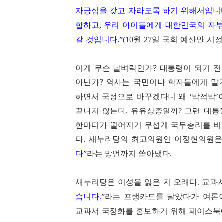
자긍심을 갖고 자라도록 하기 위해서입니
합하고
우리 아이들에게 대한민국의 자부
,
갈 것입니다.
월
일 국회 예산안 시
”
(10
27
이게 무슨 날벼락인가? 대통령이 되기 전
아닌가? 역사는 국민이나 학자들에게 맡
하면서 국정으로 바꾸겠다니 왜
박적박
‘
’
끝나지 않는다
유유상종일까
그런 대통
.
?
한마디가 떨어지기 무섭게 국무총리를 비
다. 새누리당의 최고의원인 이정현의원
다
”라는 망언까지 쏟아냈다.
새누리당은 이성을 잃은 지 오래다
교과
.
습니다
라는 프랭카드를 달았다가 여론
.
”
교과서 국정화를 홍보하기 위해 페이스북