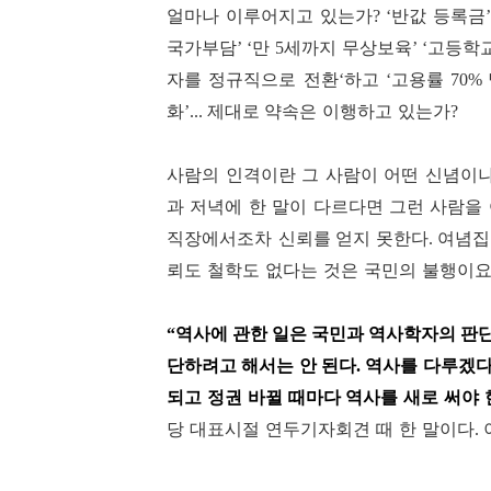
얼마나 이루어지고 있는가
반값 등록금
? ‘
’
국가부담
만
세까지 무상보육
고등학
’ ‘
5
’ ‘
자를 정규직으로 전환
하고
고용률
‘
‘
70%
화
약속은 이행하고 있는가
’... 제대로
?
사람의 인격이란 그 사람이 어떤 신념이
과 저녁에 한 말이 다르다면 그런 사람을
직장에서조차 신뢰를
얻지 못한
다
. 여
념
뢰도 철학도 없다는 것은 국민의 불행이
역사에 관한 일은 국민과 역사학자의 판
“
단하려고 해서는 안 된다
역사를 다루겠다
.
되고 정권 바뀔 때마다 역사를 새로 써야
당 대표시절 연두기자회견 때 한 말이다
.