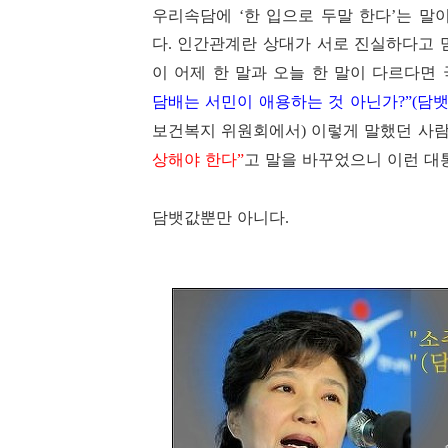
우리속담에
한 입으로 두말 한다
는 말
‘
’
다
인간관계란 상대가 서로 진실하다고 
.
이 어제 한 말과 오늘 한 말이 다르다면
담배는 서민이 애용하는 것 아닌가
담뱃
?”(
보건복지 위원회에서
이렇게 말했던 사람
)
상해야 한다
고 말을 바꾸었으니 이런 대
”
담뱃값뿐만 아니다
.