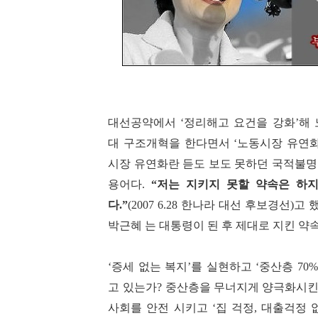
대선공약에서
정리해고 요건을 강화
해 
‘
’
대 구조개혁을 한다면서
노동시장 유연
‘
시장 유연화란 듣도 보도 못하던 국적불명
용어다.
“
저는 지키지 못할 약속은 하
다
.”
(2007 6.28
한나라 대선 후보경선
)
고 
박근혜 는 대통령이 된 후 제대로 지킨 약
증세 없는 복지
를 실현하고
중산층
‘
’
‘
70
고 있는가
? 중산층을 무너지게 양극화시킨
사회를 안전 시키고
집 걱정
대출걱정 
‘
,